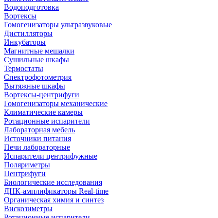
Водоподготовка
Вортексы
Гомогенизаторы ультразвуковые
Дистилляторы
Инкубаторы
Магнитные мешалки
Сушильные шкафы
Термостаты
Спектрофотометрия
Вытяжные шкафы
Вортексы-центрифуги
Гомогенизаторы механические
Климатические камеры
Ротационные испарители
Лабораторная мебель
Источники питания
Печи лабораторные
Испарители центрифужные
Поляриметры
Центрифуги
Биологические исследования
ДНК-амплификаторы Real-time
Органическая химия и синтез
Вискозиметры
Ротационные испарители