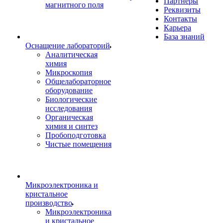
Партнеры
магнитного поля
Реквизиты
Контакты
Карьера
База знаний
Оснащение лабораторий
Аналитическая
химия
Микроскопия
Общелабораторное
оборудование
Биологические
исследования
Органическая
химия и синтез
Пробоподготовка
Чистые помещения
Микроэлектроника и
кристальное
производство
Микроэлектроника
и кристальное