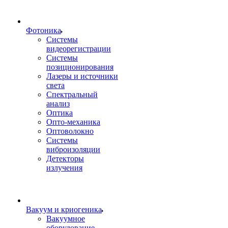
Фотоника
Cистемы
видеорегистрации
Системы
позиционирования
Лазеры и источники
света
Спектральный
анализ
Оптика
Опто-механика
Оптоволокно
Системы
виброизоляции
Детекторы
излучения
Вакуум и криогеника
Вакуумное
оборудование