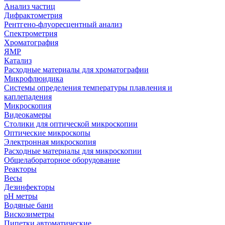
Анализ частиц
Дифрактометрия
Рентгено-флуоресцентный анализ
Спектрометрия
Хроматография
ЯМР
Катализ
Расходные материалы для хроматографии
Микрофлюидика
Системы определения температуры плавления и
каплепадения
Микроскопия
Видеокамеры
Столики для оптической микроскопии
Оптические микроскопы
Электронная микроскопия
Расходные материалы для микроскопии
Общелабораторное оборудование
Реакторы
Весы
Дезинфекторы
рН метры
Водяные бани
Вискозиметры
Пипетки автоматические