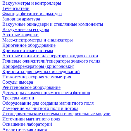
Вакуумметры и контроллеры
Течеискатели
Фланцы, фитинги и арматура
Запорная арматура
Вакуумные окна/двери и стеклянные компоненты
Вакуумные аксессуары
Азотные ловушки
Масс-спектрометры и анализаторы
Криогенное оборудование
Криомагнитные системы
Азотные ожижители/генераторы жидкого азота
Гелиевые ожижители/генераторы жидкого гелия
Криорефрежераторы (криоголовки)
Криостаты для научных исследований
Низкотемпературная термометрия
Сосуды дьюара
Рентгеновское оборудование
Детекторы / камеры прямого счета фотонов
Трекеры частиц
Оборудование для создания магнитного поля
Измерение магнитного поля и потока
Исследовательские системы и измерительные модули
Источники магнитного поля
Оснащение лабораторий
Аналитическая химия