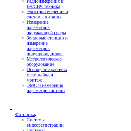
Радиоизмерения и
ВЧ/СВЧ-техника
Электроизмерения и
системы питания
Измерение
параметров
окружающей среды
Зондовые станции и
измерение
параметров
полупроводников
Метрологическое
оборудование
Оснащение рабочих
мест, пайка и
монтаж
ЭМС и измерения
параметров антенн
Фотоника
Cистемы
видеорегистрации
Системы