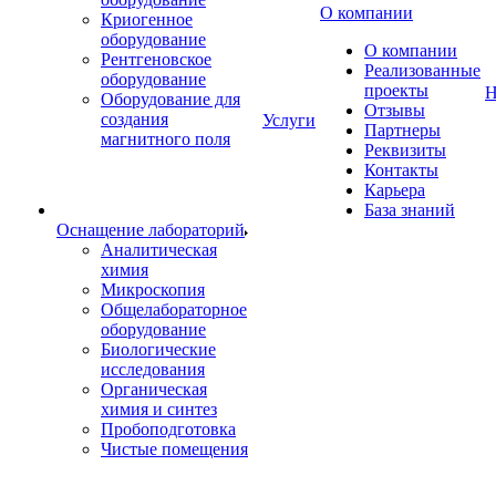
О компании
Криогенное
оборудование
О компании
Рентгеновское
Реализованные
оборудование
проекты
Н
Оборудование для
Отзывы
создания
Услуги
Партнеры
магнитного поля
Реквизиты
Контакты
Карьера
База знаний
Оснащение лабораторий
Аналитическая
химия
Микроскопия
Общелабораторное
оборудование
Биологические
исследования
Органическая
химия и синтез
Пробоподготовка
Чистые помещения