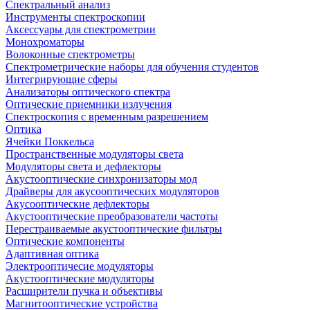
Спектральный анализ
Инструменты спектроскопии
Аксессуары для спектрометрии
Монохроматоры
Волоконные спектрометры
Спектрометрические наборы для обучения студентов
Интегрирующие сферы
Анализаторы оптического спектра
Оптические приемники излучения
Спектроскопия с временным разрешением
Оптика
Ячейки Поккельса
Пространственные модуляторы света
Модуляторы света и дефлекторы
Акустооптические синхронизаторы мод
Драйверы для акусооптических модуляторов
Акусооптические дефлекторы
Акустооптические преобразователи частоты
Перестраиваемые акустооптические фильтры
Оптические компоненты
Адаптивная оптика
Электрооптичесие модуляторы
Акустооптические модуляторы
Расширители пучка и объективы
Магнитооптические устройства