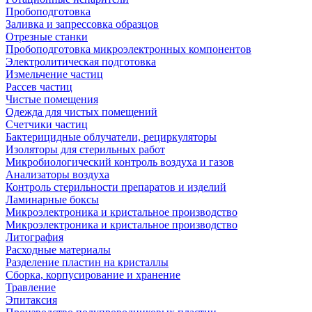
Пробоподготовка
Заливка и запрессовка образцов
Отрезные станки
Пробоподготовка микроэлектронных компонентов
Электролитическая подготовка
Измельчение частиц
Рассев частиц
Чистые помещения
Одежда для чистых помещений
Счетчики частиц
Бактерицидные облучатели, рециркуляторы
Изоляторы для стерильных работ
Микробиологический контроль воздуха и газов
Анализаторы воздуха
Контроль стерильности препаратов и изделий
Ламинарные боксы
Микроэлектроника и кристальное производство
Микроэлектроника и кристальное производство
Литография
Расходные материалы
Разделение пластин на кристаллы
Сборка, корпусирование и хранение
Травление
Эпитаксия