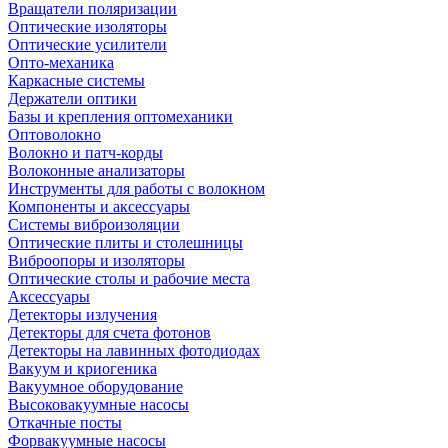
Вращатели поляризации
Оптические изоляторы
Оптические усилители
Опто-механика
Каркасные системы
Держатели оптики
Базы и крепления оптомеханики
Оптоволокно
Волокно и патч-корды
Волоконные анализаторы
Инструменты для работы с волокном
Компоненты и аксессуары
Системы виброизоляции
Оптические плиты и столешницы
Виброопоры и изоляторы
Оптические столы и рабочие места
Аксессуары
Детекторы излучения
Детекторы для счета фотонов
Детекторы на лавинных фотодиодах
Вакуум и криогеника
Вакуумное оборудование
Высоковакуумные насосы
Откачные посты
Форвакуумные насосы