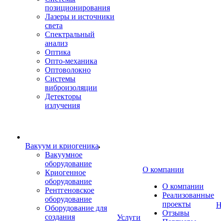
позиционирования
Лазеры и источники
света
Спектральный
анализ
Оптика
Опто-механика
Оптоволокно
Системы
виброизоляции
Детекторы
излучения
Вакуум и криогеника
Вакуумное
оборудование
О компании
Криогенное
оборудование
О компании
Рентгеновское
Реализованные
оборудование
проекты
Н
Оборудование для
Отзывы
создания
Услуги