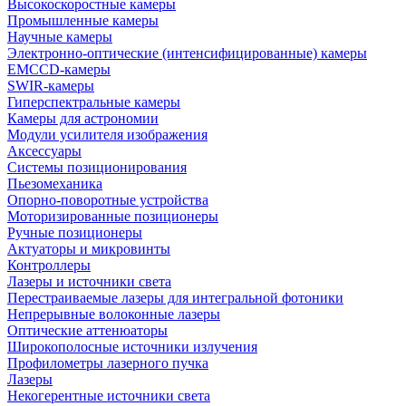
Высокоскоростные камеры
Промышленные камеры
Научные камеры
Электронно-оптические (интенсифицированные) камеры
EMCCD-камеры
SWIR-камеры
Гиперспектральные камеры
Камеры для астрономии
Модули усилителя изображения
Аксессуары
Системы позиционирования
Пьезомеханика
Опорно-поворотные устройства
Моторизированные позиционеры
Ручные позиционеры
Актуаторы и микровинты
Контроллеры
Лазеры и источники света
Перестраиваемые лазеры для интегральной фотоники
Непрерывные волоконные лазеры
Оптические аттенюаторы
Широкополосные источники излучения
Профилометры лазерного пучка
Лазеры
Некогерентные источники света