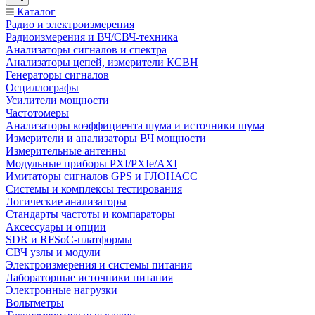
Каталог
Радио и электроизмерения
Радиоизмерения и ВЧ/СВЧ-техника
Анализаторы сигналов и спектра
Анализаторы цепей, измерители КСВН
Генераторы сигналов
Осциллографы
Усилители мощности
Частотомеры
Анализаторы коэффициента шума и источники шума
Измерители и анализаторы ВЧ мощности
Измерительные антенны
Модульные приборы PXI/PXIe/AXI
Имитаторы сигналов GPS и ГЛОНАСС
Системы и комплексы тестирования
Логические анализаторы
Стандарты частоты и компараторы
Аксессуары и опции
SDR и RFSoC‑платформы
СВЧ узлы и модули
Электроизмерения и системы питания
Лабораторные источники питания
Электронные нагрузки
Вольтметры