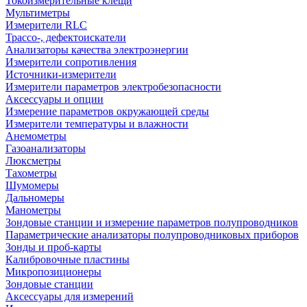
Токоизмерительные клещи
Мультиметры
Измерители RLC
Трассо-, дефектоискатели
Анализаторы качества электроэнергии
Измерители сопротивления
Источники-измерители
Измерители параметров электробезопасности
Аксессуары и опции
Измерение параметров окружающей среды
Измерители температуры и влажности
Анемометры
Газоанализаторы
Люксметры
Тахометры
Шумомеры
Дальномеры
Манометры
Зондовые станции и измерение параметров полупроводников
Параметрические анализаторы полупроводниковых приборов
Зонды и проб-карты
Калибровочные пластины
Микропозиционеры
Зондовые станции
Аксессуары для измерений