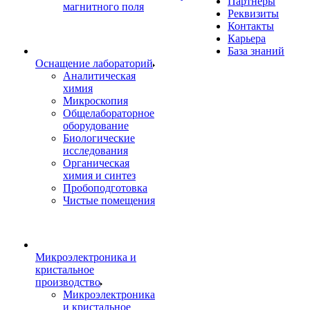
Партнеры
магнитного поля
Реквизиты
Контакты
Карьера
База знаний
Оснащение лабораторий
Аналитическая
химия
Микроскопия
Общелабораторное
оборудование
Биологические
исследования
Органическая
химия и синтез
Пробоподготовка
Чистые помещения
Микроэлектроника и
кристальное
производство
Микроэлектроника
и кристальное