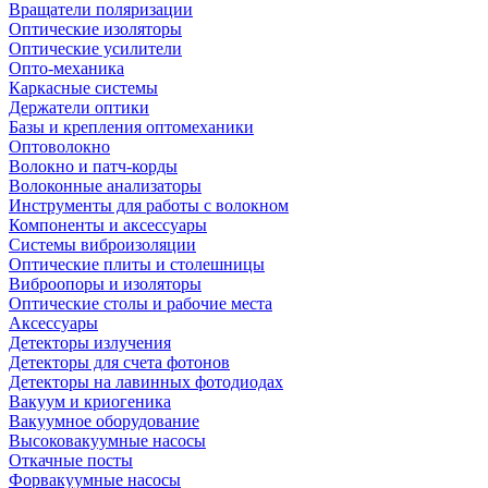
Вращатели поляризации
Оптические изоляторы
Оптические усилители
Опто-механика
Каркасные системы
Держатели оптики
Базы и крепления оптомеханики
Оптоволокно
Волокно и патч-корды
Волоконные анализаторы
Инструменты для работы с волокном
Компоненты и аксессуары
Системы виброизоляции
Оптические плиты и столешницы
Виброопоры и изоляторы
Оптические столы и рабочие места
Аксессуары
Детекторы излучения
Детекторы для счета фотонов
Детекторы на лавинных фотодиодах
Вакуум и криогеника
Вакуумное оборудование
Высоковакуумные насосы
Откачные посты
Форвакуумные насосы