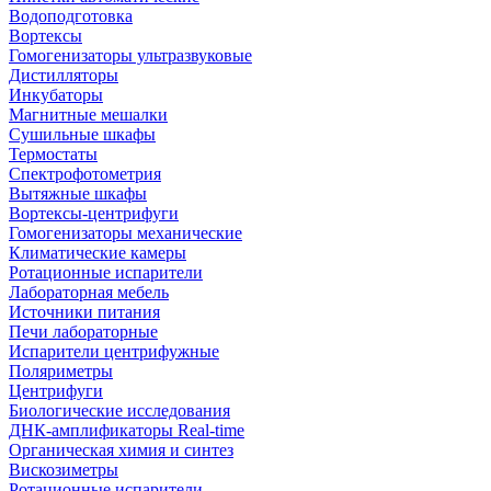
Водоподготовка
Вортексы
Гомогенизаторы ультразвуковые
Дистилляторы
Инкубаторы
Магнитные мешалки
Сушильные шкафы
Термостаты
Спектрофотометрия
Вытяжные шкафы
Вортексы-центрифуги
Гомогенизаторы механические
Климатические камеры
Ротационные испарители
Лабораторная мебель
Источники питания
Печи лабораторные
Испарители центрифужные
Поляриметры
Центрифуги
Биологические исследования
ДНК-амплификаторы Real-time
Органическая химия и синтез
Вискозиметры
Ротационные испарители