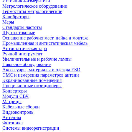
Источники-измерители
Метрологическое оборудование
Термостаты метрологические
Калибраторы
Меры
Стандарты частоты
Шунты токовые
Оснащение рабочих мест, пайка и монтаж
Промышленная и антистатическая мебель
Антистатическая тара
Ручной инструмент
Увеличительные и рабочие лампы
Паяльное оборудование
Аксессуары, материалы и одежда ESD
ЭМС и измерения параметров антенн
Экранированные помещения
Прецизионные позиционеры
Конвертеры
Модули СВЧ
Матрицы
Кабельные сборки
Видеоконтроль
Антенны
Фотоника
Cистемы видеорегистрации