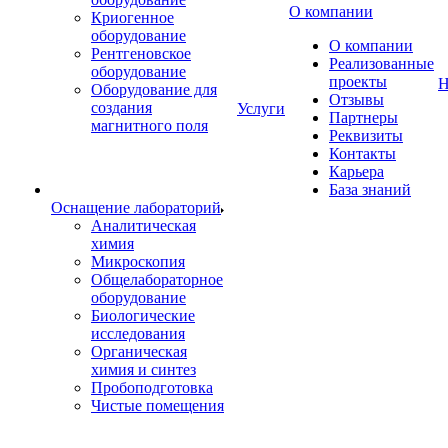
О компании
Криогенное
оборудование
О компании
Рентгеновское
Реализованные
оборудование
проекты
Н
Оборудование для
Отзывы
создания
Услуги
Партнеры
магнитного поля
Реквизиты
Контакты
Карьера
База знаний
Оснащение лабораторий
Аналитическая
химия
Микроскопия
Общелабораторное
оборудование
Биологические
исследования
Органическая
химия и синтез
Пробоподготовка
Чистые помещения