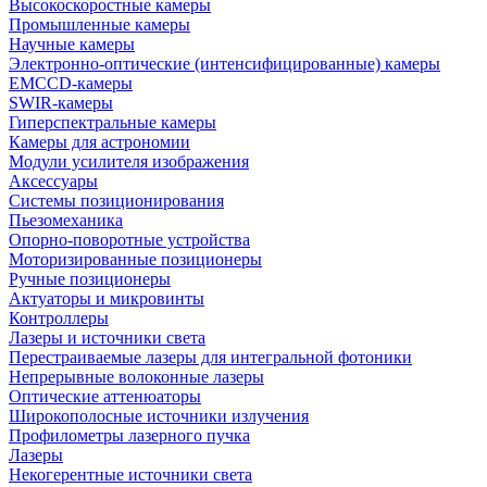
Высокоскоростные камеры
Промышленные камеры
Научные камеры
Электронно-оптические (интенсифицированные) камеры
EMCCD-камеры
SWIR-камеры
Гиперспектральные камеры
Камеры для астрономии
Модули усилителя изображения
Аксессуары
Системы позиционирования
Пьезомеханика
Опорно-поворотные устройства
Моторизированные позиционеры
Ручные позиционеры
Актуаторы и микровинты
Контроллеры
Лазеры и источники света
Перестраиваемые лазеры для интегральной фотоники
Непрерывные волоконные лазеры
Оптические аттенюаторы
Широкополосные источники излучения
Профилометры лазерного пучка
Лазеры
Некогерентные источники света