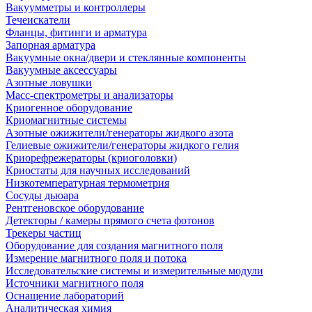
Вакуумметры и контроллеры
Течеискатели
Фланцы, фитинги и арматура
Запорная арматура
Вакуумные окна/двери и стеклянные компоненты
Вакуумные аксессуары
Азотные ловушки
Масс-спектрометры и анализаторы
Криогенное оборудование
Криомагнитные системы
Азотные ожижители/генераторы жидкого азота
Гелиевые ожижители/генераторы жидкого гелия
Криорефрежераторы (криоголовки)
Криостаты для научных исследований
Низкотемпературная термометрия
Сосуды дьюара
Рентгеновское оборудование
Детекторы / камеры прямого счета фотонов
Трекеры частиц
Оборудование для создания магнитного поля
Измерение магнитного поля и потока
Исследовательские системы и измерительные модули
Источники магнитного поля
Оснащение лабораторий
Аналитическая химия