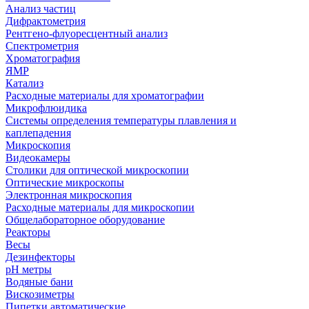
Анализ частиц
Дифрактометрия
Рентгено-флуоресцентный анализ
Спектрометрия
Хроматография
ЯМР
Катализ
Расходные материалы для хроматографии
Микрофлюидика
Системы определения температуры плавления и
каплепадения
Микроскопия
Видеокамеры
Столики для оптической микроскопии
Оптические микроскопы
Электронная микроскопия
Расходные материалы для микроскопии
Общелабораторное оборудование
Реакторы
Весы
Дезинфекторы
рН метры
Водяные бани
Вискозиметры
Пипетки автоматические