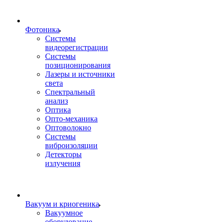
Фотоника
Cистемы
видеорегистрации
Системы
позиционирования
Лазеры и источники
света
Спектральный
анализ
Оптика
Опто-механика
Оптоволокно
Системы
виброизоляции
Детекторы
излучения
Вакуум и криогеника
Вакуумное
оборудование