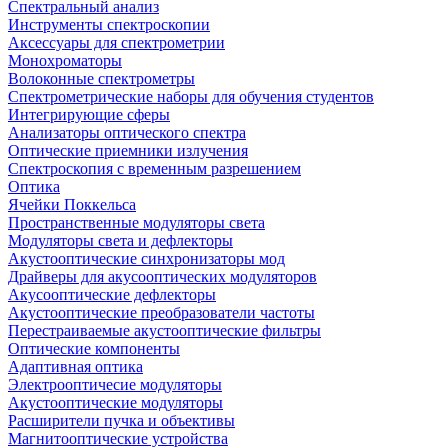
Спектральный анализ
Инструменты спектроскопии
Аксессуары для спектрометрии
Монохроматоры
Волоконные спектрометры
Спектрометрические наборы для обучения студентов
Интегрирующие сферы
Анализаторы оптического спектра
Оптические приемники излучения
Спектроскопия с временным разрешением
Оптика
Ячейки Поккельса
Пространственные модуляторы света
Модуляторы света и дефлекторы
Акустооптические синхронизаторы мод
Драйверы для акусооптических модуляторов
Акусооптические дефлекторы
Акустооптические преобразователи частоты
Перестраиваемые акустооптические фильтры
Оптические компоненты
Адаптивная оптика
Электрооптичесие модуляторы
Акустооптические модуляторы
Расширители пучка и объективы
Магнитооптические устройства