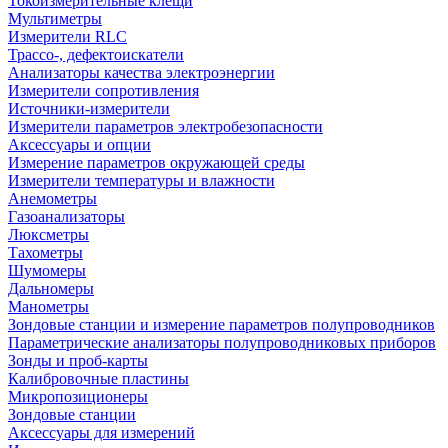
Токоизмерительные клещи
Мультиметры
Измерители RLC
Трассо-, дефектоискатели
Анализаторы качества электроэнергии
Измерители сопротивления
Источники-измерители
Измерители параметров электробезопасности
Аксессуары и опции
Измерение параметров окружающей среды
Измерители температуры и влажности
Анемометры
Газоанализаторы
Люксметры
Тахометры
Шумомеры
Дальномеры
Манометры
Зондовые станции и измерение параметров полупроводников
Параметрические анализаторы полупроводниковых приборов
Зонды и проб-карты
Калибровочные пластины
Микропозиционеры
Зондовые станции
Аксессуары для измерений