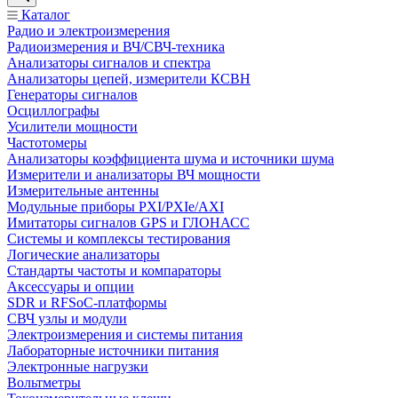
Каталог
Радио и электроизмерения
Радиоизмерения и ВЧ/СВЧ-техника
Анализаторы сигналов и спектра
Анализаторы цепей, измерители КСВН
Генераторы сигналов
Осциллографы
Усилители мощности
Частотомеры
Анализаторы коэффициента шума и источники шума
Измерители и анализаторы ВЧ мощности
Измерительные антенны
Модульные приборы PXI/PXIe/AXI
Имитаторы сигналов GPS и ГЛОНАСС
Системы и комплексы тестирования
Логические анализаторы
Стандарты частоты и компараторы
Аксессуары и опции
SDR и RFSoC‑платформы
СВЧ узлы и модули
Электроизмерения и системы питания
Лабораторные источники питания
Электронные нагрузки
Вольтметры