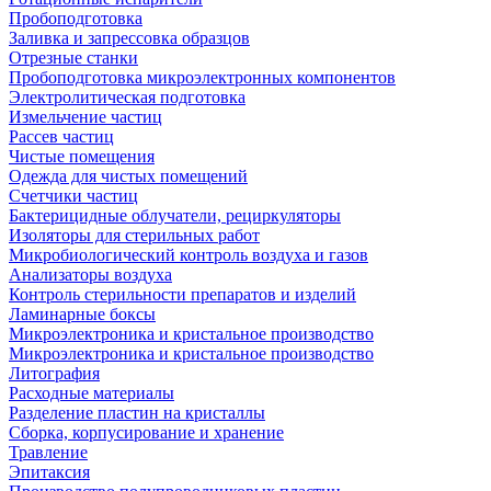
Пробоподготовка
Заливка и запрессовка образцов
Отрезные станки
Пробоподготовка микроэлектронных компонентов
Электролитическая подготовка
Измельчение частиц
Рассев частиц
Чистые помещения
Одежда для чистых помещений
Счетчики частиц
Бактерицидные облучатели, рециркуляторы
Изоляторы для стерильных работ
Микробиологический контроль воздуха и газов
Анализаторы воздуха
Контроль стерильности препаратов и изделий
Ламинарные боксы
Микроэлектроника и кристальное производство
Микроэлектроника и кристальное производство
Литография
Расходные материалы
Разделение пластин на кристаллы
Сборка, корпусирование и хранение
Травление
Эпитаксия