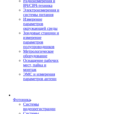
Радиоизмерения и
ВЧ/СВЧ-техника
Электроизмерения и
системы питания
Измерение
параметров
окружающей среды
Зондовые станции и
измерение
параметров
полупроводников
Метрологическое
оборудование
Оснащение рабочих
мест, пайка и
монтаж
ЭМС и измерения
параметров антенн
Фотоника
Cистемы
видеорегистрации
Системы