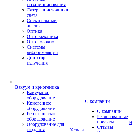
позиционирования
Лазеры и источники
света
Спектральный
анализ
Оптика
Опто-механика
Оптоволокно
Системы
виброизоляции
Детекторы
излучения
Вакуум и криогеника
Вакуумное
оборудование
О компании
Криогенное
оборудование
О компании
Рентгеновское
Реализованные
оборудование
проекты
Н
Оборудование для
Отзывы
создания
Услуги