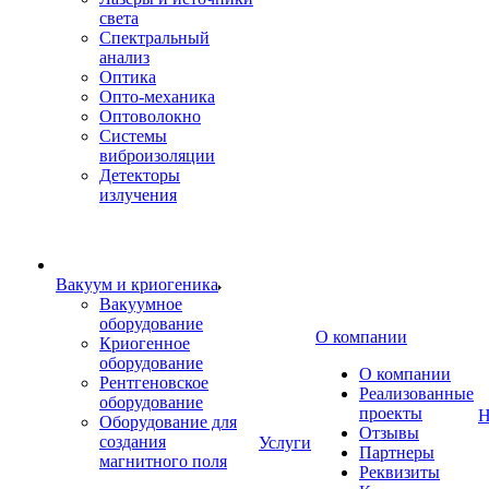
света
Спектральный
анализ
Оптика
Опто-механика
Оптоволокно
Системы
виброизоляции
Детекторы
излучения
Вакуум и криогеника
Вакуумное
оборудование
О компании
Криогенное
оборудование
О компании
Рентгеновское
Реализованные
оборудование
проекты
Н
Оборудование для
Отзывы
создания
Услуги
Партнеры
магнитного поля
Реквизиты