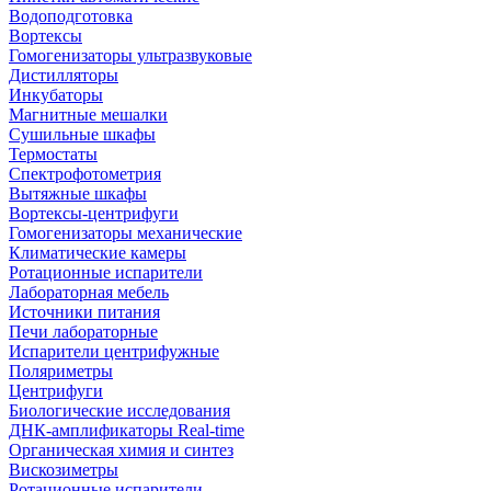
Водоподготовка
Вортексы
Гомогенизаторы ультразвуковые
Дистилляторы
Инкубаторы
Магнитные мешалки
Сушильные шкафы
Термостаты
Спектрофотометрия
Вытяжные шкафы
Вортексы-центрифуги
Гомогенизаторы механические
Климатические камеры
Ротационные испарители
Лабораторная мебель
Источники питания
Печи лабораторные
Испарители центрифужные
Поляриметры
Центрифуги
Биологические исследования
ДНК-амплификаторы Real-time
Органическая химия и синтез
Вискозиметры
Ротационные испарители