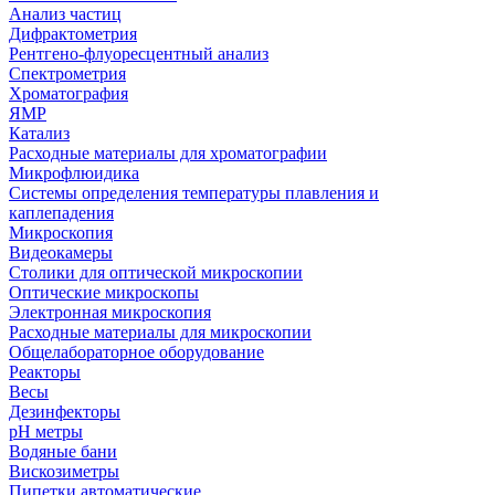
Анализ частиц
Дифрактометрия
Рентгено-флуоресцентный анализ
Спектрометрия
Хроматография
ЯМР
Катализ
Расходные материалы для хроматографии
Микрофлюидика
Системы определения температуры плавления и
каплепадения
Микроскопия
Видеокамеры
Столики для оптической микроскопии
Оптические микроскопы
Электронная микроскопия
Расходные материалы для микроскопии
Общелабораторное оборудование
Реакторы
Весы
Дезинфекторы
рН метры
Водяные бани
Вискозиметры
Пипетки автоматические