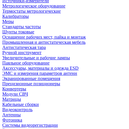
Источники-измерители
Метрологическое оборудование
Термостаты метрологические
Калибраторы
Меры
Стандарты частоты
Шунты токовые
Оснащение рабочих мест, пайка и монтаж
Промышленная и антистатическая мебель
Антистатическая тара
Ручной инструмент
Увеличительные и рабочие лампы
Паяльное оборудование
Аксессуары, материалы и одежда ESD
ЭМС и измерения параметров антенн
Экранированные помещения
Прецизионные позиционеры
Конвертеры
Модули СВЧ
Матрицы
Кабельные сборки
Видеоконтроль
Антенны
Фотоника
Cистемы видеорегистрации