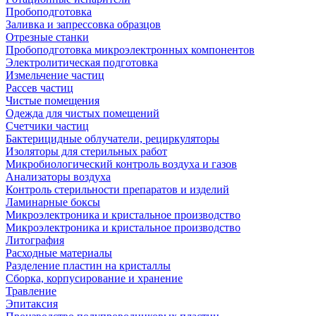
Пробоподготовка
Заливка и запрессовка образцов
Отрезные станки
Пробоподготовка микроэлектронных компонентов
Электролитическая подготовка
Измельчение частиц
Рассев частиц
Чистые помещения
Одежда для чистых помещений
Счетчики частиц
Бактерицидные облучатели, рециркуляторы
Изоляторы для стерильных работ
Микробиологический контроль воздуха и газов
Анализаторы воздуха
Контроль стерильности препаратов и изделий
Ламинарные боксы
Микроэлектроника и кристальное производство
Микроэлектроника и кристальное производство
Литография
Расходные материалы
Разделение пластин на кристаллы
Сборка, корпусирование и хранение
Травление
Эпитаксия