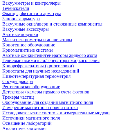
Вакуумметры и контроллеры
Течеискатели
Фланцы, фитинги и арматура
Запорная арматура
Вакуумные окна/двери и стеклянные компоненты
Вакуумные аксессуары
Азотные ловушки
Масс-спектрометры и анализаторы
Криогенное оборудование
Криомагнитные системы
Азотные ожижители/генераторы жидкого азота
Гелиевые ожижители/генераторы жидкого гелия
Криорефрежераторы (криоголовки)
Криостаты для научных исследований
Низкотемпературная термометрия
Сосуды дьюара
Рентгеновское оборудование
Детекторы / камеры прямого счета фотонов
Трекеры частиц
Оборудование для создания магнитного поля
Измерение магнитного поля и потока
Исследовательские системы и измерительные модули
Источники магнитного поля
Оснащение лабораторий
Аналитическая химия