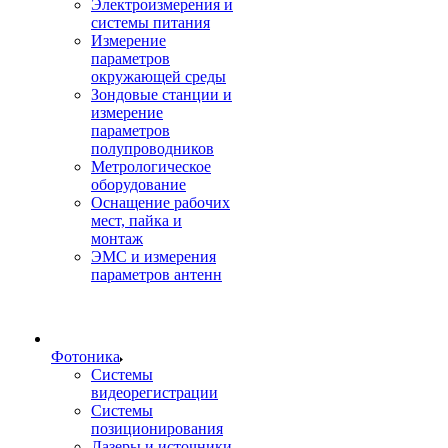
Электроизмерения и
системы питания
Измерение
параметров
окружающей среды
Зондовые станции и
измерение
параметров
полупроводников
Метрологическое
оборудование
Оснащение рабочих
мест, пайка и
монтаж
ЭМС и измерения
параметров антенн
Фотоника
Cистемы
видеорегистрации
Системы
позиционирования
Лазеры и источники