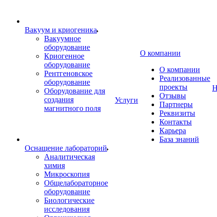
Вакуум и криогеника
Вакуумное
оборудование
О компании
Криогенное
оборудование
О компании
Рентгеновское
Реализованные
оборудование
проекты
Н
Оборудование для
Отзывы
создания
Услуги
Партнеры
магнитного поля
Реквизиты
Контакты
Карьера
База знаний
Оснащение лабораторий
Аналитическая
химия
Микроскопия
Общелабораторное
оборудование
Биологические
исследования