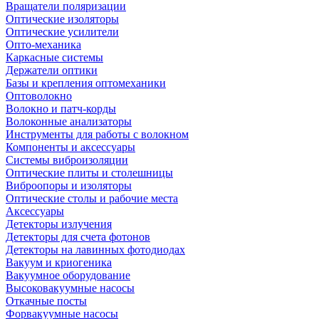
Вращатели поляризации
Оптические изоляторы
Оптические усилители
Опто-механика
Каркасные системы
Держатели оптики
Базы и крепления оптомеханики
Оптоволокно
Волокно и патч-корды
Волоконные анализаторы
Инструменты для работы с волокном
Компоненты и аксессуары
Системы виброизоляции
Оптические плиты и столешницы
Виброопоры и изоляторы
Оптические столы и рабочие места
Аксессуары
Детекторы излучения
Детекторы для счета фотонов
Детекторы на лавинных фотодиодах
Вакуум и криогеника
Вакуумное оборудование
Высоковакуумные насосы
Откачные посты
Форвакуумные насосы