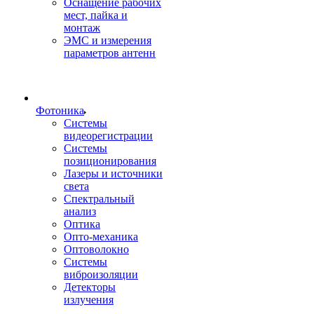
Оснащение рабочих
мест, пайка и
монтаж
ЭМС и измерения
параметров антенн
Фотоника
Cистемы
видеорегистрации
Системы
позиционирования
Лазеры и источники
света
Спектральный
анализ
Оптика
Опто-механика
Оптоволокно
Системы
виброизоляции
Детекторы
излучения