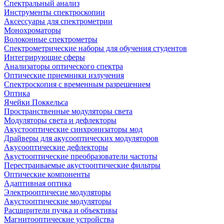
Спектральный анализ
Инструменты спектроскопии
Аксессуары для спектрометрии
Монохроматоры
Волоконные спектрометры
Спектрометрические наборы для обучения студентов
Интегрирующие сферы
Анализаторы оптического спектра
Оптические приемники излучения
Спектроскопия с временным разрешением
Оптика
Ячейки Поккельса
Пространственные модуляторы света
Модуляторы света и дефлекторы
Акустооптические синхронизаторы мод
Драйверы для акусооптических модуляторов
Акусооптические дефлекторы
Акустооптические преобразователи частоты
Перестраиваемые акустооптические фильтры
Оптические компоненты
Адаптивная оптика
Электрооптичесие модуляторы
Акустооптические модуляторы
Расширители пучка и объективы
Магнитооптические устройства