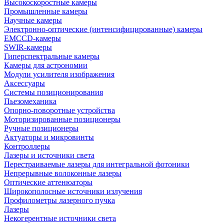
Высокоскоростные камеры
Промышленные камеры
Научные камеры
Электронно-оптические (интенсифицированные) камеры
EMCCD-камеры
SWIR-камеры
Гиперспектральные камеры
Камеры для астрономии
Модули усилителя изображения
Аксессуары
Системы позиционирования
Пьезомеханика
Опорно-поворотные устройства
Моторизированные позиционеры
Ручные позиционеры
Актуаторы и микровинты
Контроллеры
Лазеры и источники света
Перестраиваемые лазеры для интегральной фотоники
Непрерывные волоконные лазеры
Оптические аттенюаторы
Широкополосные источники излучения
Профилометры лазерного пучка
Лазеры
Некогерентные источники света