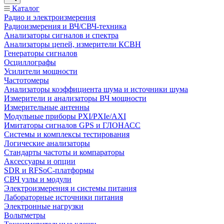
Каталог
Радио и электроизмерения
Радиоизмерения и ВЧ/СВЧ-техника
Анализаторы сигналов и спектра
Анализаторы цепей, измерители КСВН
Генераторы сигналов
Осциллографы
Усилители мощности
Частотомеры
Анализаторы коэффициента шума и источники шума
Измерители и анализаторы ВЧ мощности
Измерительные антенны
Модульные приборы PXI/PXIe/AXI
Имитаторы сигналов GPS и ГЛОНАСС
Системы и комплексы тестирования
Логические анализаторы
Стандарты частоты и компараторы
Аксессуары и опции
SDR и RFSoC‑платформы
СВЧ узлы и модули
Электроизмерения и системы питания
Лабораторные источники питания
Электронные нагрузки
Вольтметры