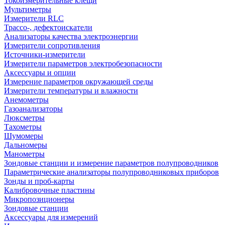
Токоизмерительные клещи
Мультиметры
Измерители RLC
Трассо-, дефектоискатели
Анализаторы качества электроэнергии
Измерители сопротивления
Источники-измерители
Измерители параметров электробезопасности
Аксессуары и опции
Измерение параметров окружающей среды
Измерители температуры и влажности
Анемометры
Газоанализаторы
Люксметры
Тахометры
Шумомеры
Дальномеры
Манометры
Зондовые станции и измерение параметров полупроводников
Параметрические анализаторы полупроводниковых приборов
Зонды и проб-карты
Калибровочные пластины
Микропозиционеры
Зондовые станции
Аксессуары для измерений