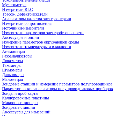
Токоизмерительные клещи
Мультиметры
Измерители RLC
Трассо-, дефектоискатели
Анализаторы качества электроэнергии
Измерители сопротивления
Источники-измерители
Измерители параметров электробезопасности
Аксессуары и опции
Измерение параметров окружающей среды
Измерители температуры и влажности
Анемометры
Газоанализаторы
Люксметры
Тахометры
Шумомеры
Дальномеры
Манометры
Зондовые станции и измерение параметров полупроводников
Параметрические анализаторы полупроводниковых приборов
Зонды и проб-карты
Калибровочные пластины
Микропозиционеры
Зондовые станции
Аксессуары для измерений