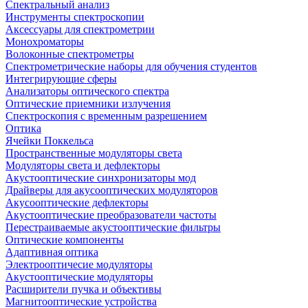
Спектральный анализ
Инструменты спектроскопии
Аксессуары для спектрометрии
Монохроматоры
Волоконные спектрометры
Спектрометрические наборы для обучения студентов
Интегрирующие сферы
Анализаторы оптического спектра
Оптические приемники излучения
Спектроскопия с временным разрешением
Оптика
Ячейки Поккельса
Пространственные модуляторы света
Модуляторы света и дефлекторы
Акустооптические синхронизаторы мод
Драйверы для акусооптических модуляторов
Акусооптические дефлекторы
Акустооптические преобразователи частоты
Перестраиваемые акустооптические фильтры
Оптические компоненты
Адаптивная оптика
Электрооптичесие модуляторы
Акустооптические модуляторы
Расширители пучка и объективы
Магнитооптические устройства