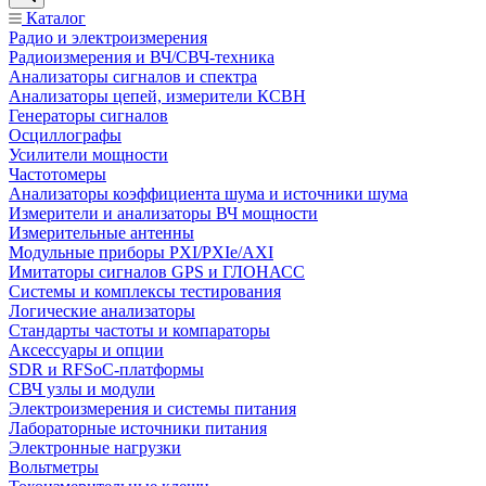
Каталог
Радио и электроизмерения
Радиоизмерения и ВЧ/СВЧ-техника
Анализаторы сигналов и спектра
Анализаторы цепей, измерители КСВН
Генераторы сигналов
Осциллографы
Усилители мощности
Частотомеры
Анализаторы коэффициента шума и источники шума
Измерители и анализаторы ВЧ мощности
Измерительные антенны
Модульные приборы PXI/PXIe/AXI
Имитаторы сигналов GPS и ГЛОНАСС
Системы и комплексы тестирования
Логические анализаторы
Стандарты частоты и компараторы
Аксессуары и опции
SDR и RFSoC‑платформы
СВЧ узлы и модули
Электроизмерения и системы питания
Лабораторные источники питания
Электронные нагрузки
Вольтметры