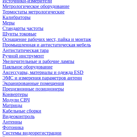
Источники-измерители
Метрологическое оборудование
Термостаты метрологические
Калибраторы
Меры
Стандарты частоты
Шунты токовые
Оснащение рабочих мест, пайка и монтаж
Промышленная и антистатическая мебель
Антистатическая тара
Ручной инструмент
Увеличительные и рабочие лампы
Паяльное оборудование
Аксессуары, материалы и одежда ESD
ЭМС и измерения параметров антенн
Экранированные помещения
Прецизионные позиционеры
Конвертеры
Модули СВЧ
Матрицы
Кабельные сборки
Видеоконтроль
Антенны
Фотоника
Cистемы видеорегистрации