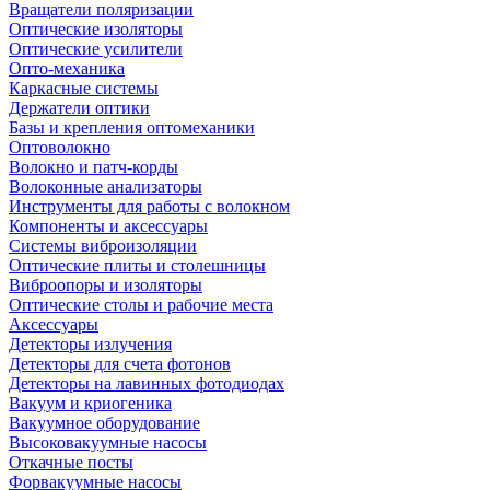
Вращатели поляризации
Оптические изоляторы
Оптические усилители
Опто-механика
Каркасные системы
Держатели оптики
Базы и крепления оптомеханики
Оптоволокно
Волокно и патч-корды
Волоконные анализаторы
Инструменты для работы с волокном
Компоненты и аксессуары
Системы виброизоляции
Оптические плиты и столешницы
Виброопоры и изоляторы
Оптические столы и рабочие места
Аксессуары
Детекторы излучения
Детекторы для счета фотонов
Детекторы на лавинных фотодиодах
Вакуум и криогеника
Вакуумное оборудование
Высоковакуумные насосы
Откачные посты
Форвакуумные насосы