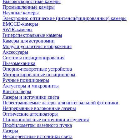
Высокоскоростные камеры
Промышленные камеры
Научные камеры
Электронно-оптические (интенсифицированные) камеры
EMCCD-камеры
SWIR-камеры
Гиперспектральные камеры
Камеры для астрономии
Модули усилителя изображения
Аксессуары
Системы позиционирования
Пьезомеханика
Опорно-поворотные устройства
Моторизированные позиционеры
Ручные позиционеры
Актуаторы и микровинты
Контроллеры
Лазеры и источники света
Перестраиваемые лазеры для интегральной фотоники
Непрерывные волоконные лазеры
Оптические аттенюаторы
Широкополосные источники излучения
Профилометры лазерного пучка
Лазеры
Некогерентные источники света