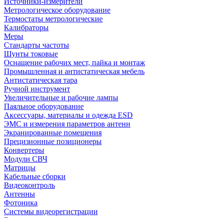
Источники-измерители
Метрологическое оборудование
Термостаты метрологические
Калибраторы
Меры
Стандарты частоты
Шунты токовые
Оснащение рабочих мест, пайка и монтаж
Промышленная и антистатическая мебель
Антистатическая тара
Ручной инструмент
Увеличительные и рабочие лампы
Паяльное оборудование
Аксессуары, материалы и одежда ESD
ЭМС и измерения параметров антенн
Экранированные помещения
Прецизионные позиционеры
Конвертеры
Модули СВЧ
Матрицы
Кабельные сборки
Видеоконтроль
Антенны
Фотоника
Cистемы видеорегистрации