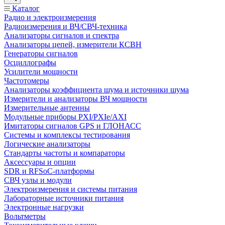
Каталог
Радио и электроизмерения
Радиоизмерения и ВЧ/СВЧ-техника
Анализаторы сигналов и спектра
Анализаторы цепей, измерители КСВН
Генераторы сигналов
Осциллографы
Усилители мощности
Частотомеры
Анализаторы коэффициента шума и источники шума
Измерители и анализаторы ВЧ мощности
Измерительные антенны
Модульные приборы PXI/PXIe/AXI
Имитаторы сигналов GPS и ГЛОНАСС
Системы и комплексы тестирования
Логические анализаторы
Стандарты частоты и компараторы
Аксессуары и опции
SDR и RFSoC‑платформы
СВЧ узлы и модули
Электроизмерения и системы питания
Лабораторные источники питания
Электронные нагрузки
Вольтметры