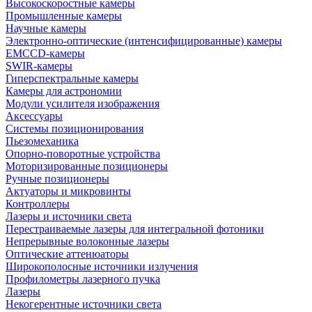
Высокоскоростные камеры
Промышленные камеры
Научные камеры
Электронно-оптические (интенсифицированные) камеры
EMCCD-камеры
SWIR-камеры
Гиперспектральные камеры
Камеры для астрономии
Модули усилителя изображения
Аксессуары
Системы позиционирования
Пьезомеханика
Опорно-поворотные устройства
Моторизированные позиционеры
Ручные позиционеры
Актуаторы и микровинты
Контроллеры
Лазеры и источники света
Перестраиваемые лазеры для интегральной фотоники
Непрерывные волоконные лазеры
Оптические аттенюаторы
Широкополосные источники излучения
Профилометры лазерного пучка
Лазеры
Некогерентные источники света