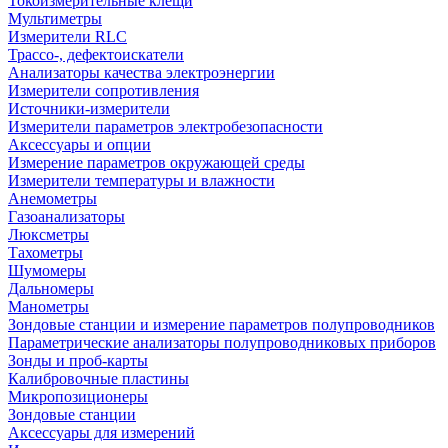
Токоизмерительные клещи
Мультиметры
Измерители RLC
Трассо-, дефектоискатели
Анализаторы качества электроэнергии
Измерители сопротивления
Источники-измерители
Измерители параметров электробезопасности
Аксессуары и опции
Измерение параметров окружающей среды
Измерители температуры и влажности
Анемометры
Газоанализаторы
Люксметры
Тахометры
Шумомеры
Дальномеры
Манометры
Зондовые станции и измерение параметров полупроводников
Параметрические анализаторы полупроводниковых приборов
Зонды и проб-карты
Калибровочные пластины
Микропозиционеры
Зондовые станции
Аксессуары для измерений