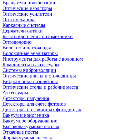
Вращатели поляризации
Оптические изоляторы
Оптические усилители
Опто-механика
Каркасные системы
Держатели оптики
Базы и крепления оптомеханики
Оптоволокно
Волокно и патч-корды
Волоконные анализаторы
Инструменты для работы с волокном
Компоненты и аксессуары
Системы виброизоляции
Оптические плиты и столешницы
Виброопоры и изоляторы
Оптические столы и рабочие места
Аксессуары
Детекторы излучения
Детекторы для счета фотонов
Детекторы на лавинных фотодиодах
Вакуум и криогеника
Вакуумное оборудование
Высоковакуумные насосы
Откачные посты
Форвакуумные насосы