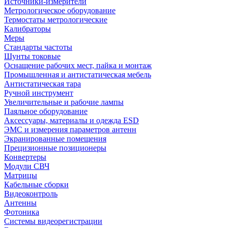
Источники-измерители
Метрологическое оборудование
Термостаты метрологические
Калибраторы
Меры
Стандарты частоты
Шунты токовые
Оснащение рабочих мест, пайка и монтаж
Промышленная и антистатическая мебель
Антистатическая тара
Ручной инструмент
Увеличительные и рабочие лампы
Паяльное оборудование
Аксессуары, материалы и одежда ESD
ЭМС и измерения параметров антенн
Экранированные помещения
Прецизионные позиционеры
Конвертеры
Модули СВЧ
Матрицы
Кабельные сборки
Видеоконтроль
Антенны
Фотоника
Cистемы видеорегистрации