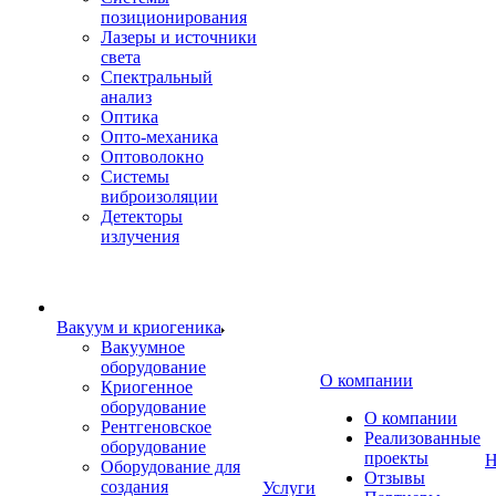
позиционирования
Лазеры и источники
света
Спектральный
анализ
Оптика
Опто-механика
Оптоволокно
Системы
виброизоляции
Детекторы
излучения
Вакуум и криогеника
Вакуумное
оборудование
О компании
Криогенное
оборудование
О компании
Рентгеновское
Реализованные
оборудование
проекты
Н
Оборудование для
Отзывы
создания
Услуги