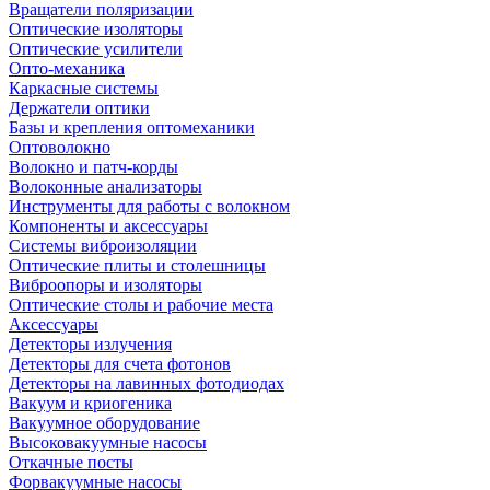
Вращатели поляризации
Оптические изоляторы
Оптические усилители
Опто-механика
Каркасные системы
Держатели оптики
Базы и крепления оптомеханики
Оптоволокно
Волокно и патч-корды
Волоконные анализаторы
Инструменты для работы с волокном
Компоненты и аксессуары
Системы виброизоляции
Оптические плиты и столешницы
Виброопоры и изоляторы
Оптические столы и рабочие места
Аксессуары
Детекторы излучения
Детекторы для счета фотонов
Детекторы на лавинных фотодиодах
Вакуум и криогеника
Вакуумное оборудование
Высоковакуумные насосы
Откачные посты
Форвакуумные насосы