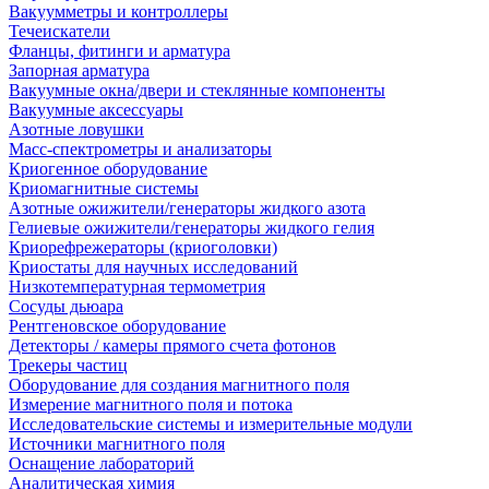
Вакуумметры и контроллеры
Течеискатели
Фланцы, фитинги и арматура
Запорная арматура
Вакуумные окна/двери и стеклянные компоненты
Вакуумные аксессуары
Азотные ловушки
Масс-спектрометры и анализаторы
Криогенное оборудование
Криомагнитные системы
Азотные ожижители/генераторы жидкого азота
Гелиевые ожижители/генераторы жидкого гелия
Криорефрежераторы (криоголовки)
Криостаты для научных исследований
Низкотемпературная термометрия
Сосуды дьюара
Рентгеновское оборудование
Детекторы / камеры прямого счета фотонов
Трекеры частиц
Оборудование для создания магнитного поля
Измерение магнитного поля и потока
Исследовательские системы и измерительные модули
Источники магнитного поля
Оснащение лабораторий
Аналитическая химия