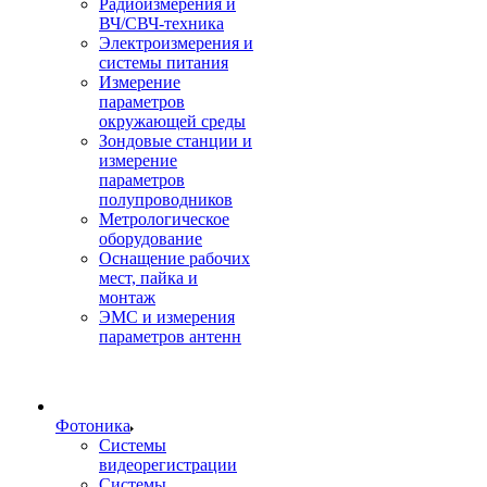
Радиоизмерения и
ВЧ/СВЧ-техника
Электроизмерения и
системы питания
Измерение
параметров
окружающей среды
Зондовые станции и
измерение
параметров
полупроводников
Метрологическое
оборудование
Оснащение рабочих
мест, пайка и
монтаж
ЭМС и измерения
параметров антенн
Фотоника
Cистемы
видеорегистрации
Системы