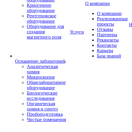
О компании
Криогенное
оборудование
О компании
Рентгеновское
Реализованные
оборудование
проекты
Н
Оборудование для
Отзывы
создания
Услуги
Партнеры
магнитного поля
Реквизиты
Контакты
Карьера
База знаний
Оснащение лабораторий
Аналитическая
химия
Микроскопия
Общелабораторное
оборудование
Биологические
исследования
Органическая
химия и синтез
Пробоподготовка
Чистые помещения