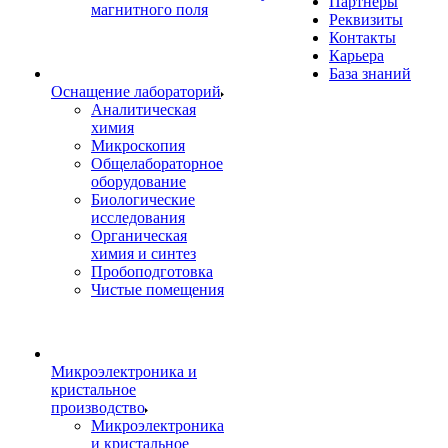
Партнеры
магнитного поля
Реквизиты
Контакты
Карьера
База знаний
Оснащение лабораторий
Аналитическая
химия
Микроскопия
Общелабораторное
оборудование
Биологические
исследования
Органическая
химия и синтез
Пробоподготовка
Чистые помещения
Микроэлектроника и
кристальное
производство
Микроэлектроника
и кристальное