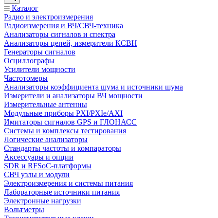
Каталог
Радио и электроизмерения
Радиоизмерения и ВЧ/СВЧ-техника
Анализаторы сигналов и спектра
Анализаторы цепей, измерители КСВН
Генераторы сигналов
Осциллографы
Усилители мощности
Частотомеры
Анализаторы коэффициента шума и источники шума
Измерители и анализаторы ВЧ мощности
Измерительные антенны
Модульные приборы PXI/PXIe/AXI
Имитаторы сигналов GPS и ГЛОНАСС
Системы и комплексы тестирования
Логические анализаторы
Стандарты частоты и компараторы
Аксессуары и опции
SDR и RFSoC‑платформы
СВЧ узлы и модули
Электроизмерения и системы питания
Лабораторные источники питания
Электронные нагрузки
Вольтметры