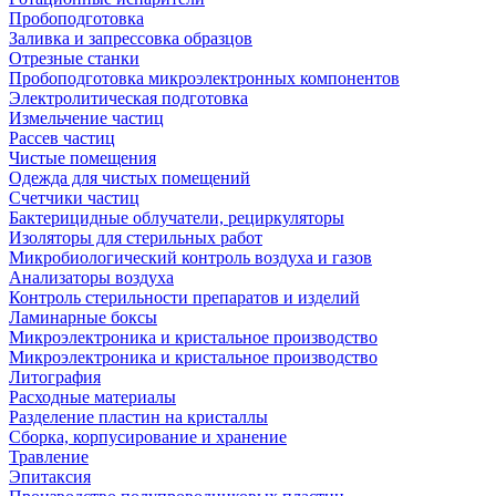
Пробоподготовка
Заливка и запрессовка образцов
Отрезные станки
Пробоподготовка микроэлектронных компонентов
Электролитическая подготовка
Измельчение частиц
Рассев частиц
Чистые помещения
Одежда для чистых помещений
Счетчики частиц
Бактерицидные облучатели, рециркуляторы
Изоляторы для стерильных работ
Микробиологический контроль воздуха и газов
Анализаторы воздуха
Контроль стерильности препаратов и изделий
Ламинарные боксы
Микроэлектроника и кристальное производство
Микроэлектроника и кристальное производство
Литография
Расходные материалы
Разделение пластин на кристаллы
Сборка, корпусирование и хранение
Травление
Эпитаксия