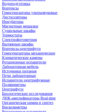
Водоподготовка
Вортексы
Гомогенизаторы ультразвуковые
Дистилляторы
Инкубаторы
Магнитные мешалки
Сушильные шкафы
Термостаты
Спектрофотометрия
Вытяжные шкафы
Вортексы-центрифуги
Гомогенизаторы механические
Климатические камеры
Ротационные испарители
Лабораторная мебель
Источники питания
Печи лабораторные
Испарители центрифужные
Поляриметры
Центрифуги
Биологические исследования
ДНК-амплификаторы Real-time
Органическая химия и синтез
Вискозиметры
Ротационные испарители