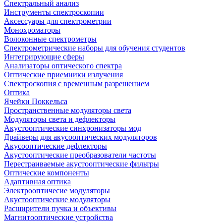
Спектральный анализ
Инструменты спектроскопии
Аксессуары для спектрометрии
Монохроматоры
Волоконные спектрометры
Спектрометрические наборы для обучения студентов
Интегрирующие сферы
Анализаторы оптического спектра
Оптические приемники излучения
Спектроскопия с временным разрешением
Оптика
Ячейки Поккельса
Пространственные модуляторы света
Модуляторы света и дефлекторы
Акустооптические синхронизаторы мод
Драйверы для акусооптических модуляторов
Акусооптические дефлекторы
Акустооптические преобразователи частоты
Перестраиваемые акустооптические фильтры
Оптические компоненты
Адаптивная оптика
Электрооптичесие модуляторы
Акустооптические модуляторы
Расширители пучка и объективы
Магнитооптические устройства