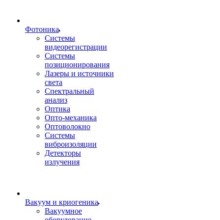
Фотоника
Cистемы
видеорегистрации
Системы
позиционирования
Лазеры и источники
света
Спектральный
анализ
Оптика
Опто-механика
Оптоволокно
Системы
виброизоляции
Детекторы
излучения
Вакуум и криогеника
Вакуумное
оборудование