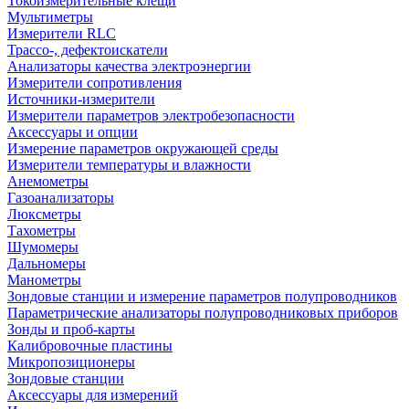
Токоизмерительные клещи
Мультиметры
Измерители RLC
Трассо-, дефектоискатели
Анализаторы качества электроэнергии
Измерители сопротивления
Источники-измерители
Измерители параметров электробезопасности
Аксессуары и опции
Измерение параметров окружающей среды
Измерители температуры и влажности
Анемометры
Газоанализаторы
Люксметры
Тахометры
Шумомеры
Дальномеры
Манометры
Зондовые станции и измерение параметров полупроводников
Параметрические анализаторы полупроводниковых приборов
Зонды и проб-карты
Калибровочные пластины
Микропозиционеры
Зондовые станции
Аксессуары для измерений