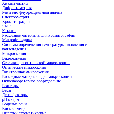
Анализ частиц
Дифрактометрия
Рентгено-флуоресцентный анализ
Спектрометрия
Хроматография
ЯМР
Катализ
Расходные материалы для хроматографии
Микрофлюидика
Системы определения температуры плавления и
каплепадения
Микроскопия
Видеокамеры
Столики для оптической микроскопии
Оптические микроскопы
Электронная микроскопия
Расходные материалы для микроскопии
Общелабораторное оборудование
Реакторы
Весы
Дезинфекторы
рН метры
Водяные бани
Вискозиметры
Пипетки автоматические