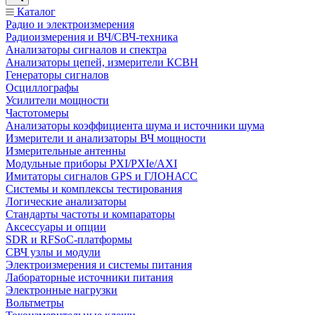
Каталог
Радио и электроизмерения
Радиоизмерения и ВЧ/СВЧ-техника
Анализаторы сигналов и спектра
Анализаторы цепей, измерители КСВН
Генераторы сигналов
Осциллографы
Усилители мощности
Частотомеры
Анализаторы коэффициента шума и источники шума
Измерители и анализаторы ВЧ мощности
Измерительные антенны
Модульные приборы PXI/PXIe/AXI
Имитаторы сигналов GPS и ГЛОНАСС
Системы и комплексы тестирования
Логические анализаторы
Стандарты частоты и компараторы
Аксессуары и опции
SDR и RFSoC‑платформы
СВЧ узлы и модули
Электроизмерения и системы питания
Лабораторные источники питания
Электронные нагрузки
Вольтметры