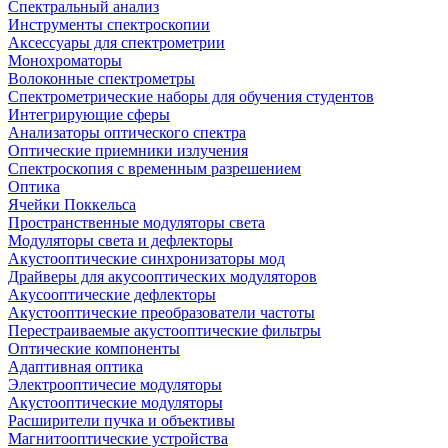
Спектральный анализ
Инструменты спектроскопии
Аксессуары для спектрометрии
Монохроматоры
Волоконные спектрометры
Спектрометрические наборы для обучения студентов
Интегрирующие сферы
Анализаторы оптического спектра
Оптические приемники излучения
Спектроскопия с временным разрешением
Оптика
Ячейки Поккельса
Пространственные модуляторы света
Модуляторы света и дефлекторы
Акустооптические синхронизаторы мод
Драйверы для акусооптических модуляторов
Акусооптические дефлекторы
Акустооптические преобразователи частоты
Перестраиваемые акустооптические фильтры
Оптические компоненты
Адаптивная оптика
Электрооптичесие модуляторы
Акустооптические модуляторы
Расширители пучка и объективы
Магнитооптические устройства