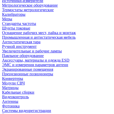
Источники-измерители
Метрологическое оборудование
Термостаты метрологические
Калибраторы
Меры
Стандарты частоты
Шунты токовые
Оснащение рабочих мест, пайка и монтаж
Промышленная и антистатическая мебель
Антистатическая тара
Ручной инструмент
Увеличительные и рабочие лампы
Паяльное оборудование
Аксессуары, материалы и одежда ESD
ЭМС и измерения параметров антенн
Экранированные помещения
Прецизионные позиционеры
Конвертеры
Модули СВЧ
Матрицы
Кабельные сборки
Видеоконтроль
Антенны
Фотоника
Cистемы видеорегистрации