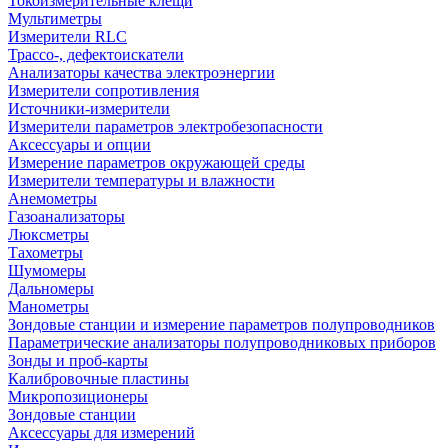
Токоизмерительные клещи
Мультиметры
Измерители RLC
Трассо-, дефектоискатели
Анализаторы качества электроэнергии
Измерители сопротивления
Источники-измерители
Измерители параметров электробезопасности
Аксессуары и опции
Измерение параметров окружающей среды
Измерители температуры и влажности
Анемометры
Газоанализаторы
Люксметры
Тахометры
Шумомеры
Дальномеры
Манометры
Зондовые станции и измерение параметров полупроводников
Параметрические анализаторы полупроводниковых приборов
Зонды и проб-карты
Калибровочные пластины
Микропозиционеры
Зондовые станции
Аксессуары для измерений