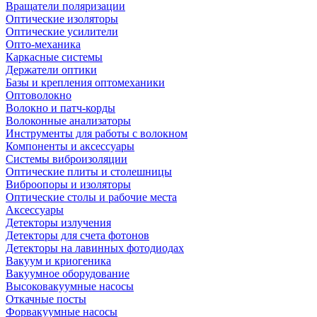
Вращатели поляризации
Оптические изоляторы
Оптические усилители
Опто-механика
Каркасные системы
Держатели оптики
Базы и крепления оптомеханики
Оптоволокно
Волокно и патч-корды
Волоконные анализаторы
Инструменты для работы с волокном
Компоненты и аксессуары
Системы виброизоляции
Оптические плиты и столешницы
Виброопоры и изоляторы
Оптические столы и рабочие места
Аксессуары
Детекторы излучения
Детекторы для счета фотонов
Детекторы на лавинных фотодиодах
Вакуум и криогеника
Вакуумное оборудование
Высоковакуумные насосы
Откачные посты
Форвакуумные насосы