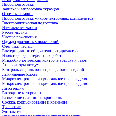
Пробоподготовка
Заливка и запрессовка образцов
Отрезные станки
Пробоподготовка микроэлектронных компонентов
Электролитическая подготовка
Измельчение частиц
Рассев частиц
Чистые помещения
Одежда для чистых помещений
Счетчики частиц
Бактерицидные облучатели, рециркуляторы
Изоляторы для стерильных работ
Микробиологический контроль воздуха и газов
Анализаторы воздуха
Контроль стерильности препаратов и изделий
Ламинарные боксы
Микроэлектроника и кристальное производство
Микроэлектроника и кристальное производство
Литография
Расходные материалы
Разделение пластин на кристаллы
Сборка, корпусирование и хранение
Травление
Эпитаксия