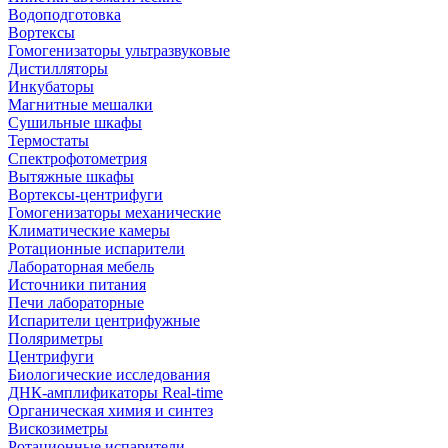
Водоподготовка
Вортексы
Гомогенизаторы ультразвуковые
Дистилляторы
Инкубаторы
Магнитные мешалки
Сушильные шкафы
Термостаты
Спектрофотометрия
Вытяжные шкафы
Вортексы-центрифуги
Гомогенизаторы механические
Климатические камеры
Ротационные испарители
Лабораторная мебель
Источники питания
Печи лабораторные
Испарители центрифужные
Поляриметры
Центрифуги
Биологические исследования
ДНК-амплификаторы Real-time
Органическая химия и синтез
Вискозиметры
Ротационные испарители