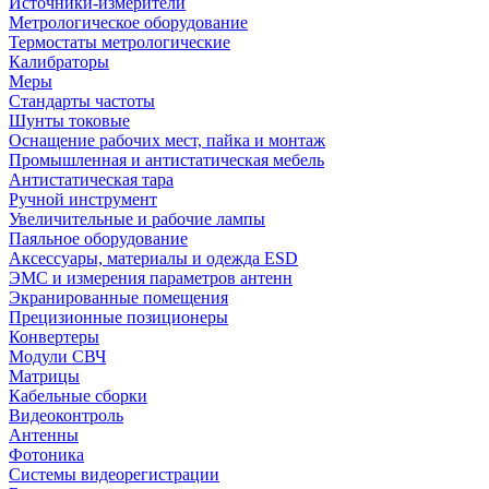
Источники-измерители
Метрологическое оборудование
Термостаты метрологические
Калибраторы
Меры
Стандарты частоты
Шунты токовые
Оснащение рабочих мест, пайка и монтаж
Промышленная и антистатическая мебель
Антистатическая тара
Ручной инструмент
Увеличительные и рабочие лампы
Паяльное оборудование
Аксессуары, материалы и одежда ESD
ЭМС и измерения параметров антенн
Экранированные помещения
Прецизионные позиционеры
Конвертеры
Модули СВЧ
Матрицы
Кабельные сборки
Видеоконтроль
Антенны
Фотоника
Cистемы видеорегистрации