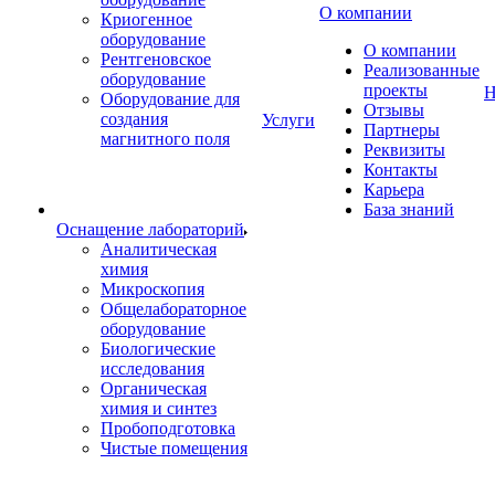
О компании
Криогенное
оборудование
О компании
Рентгеновское
Реализованные
оборудование
проекты
Н
Оборудование для
Отзывы
создания
Услуги
Партнеры
магнитного поля
Реквизиты
Контакты
Карьера
База знаний
Оснащение лабораторий
Аналитическая
химия
Микроскопия
Общелабораторное
оборудование
Биологические
исследования
Органическая
химия и синтез
Пробоподготовка
Чистые помещения