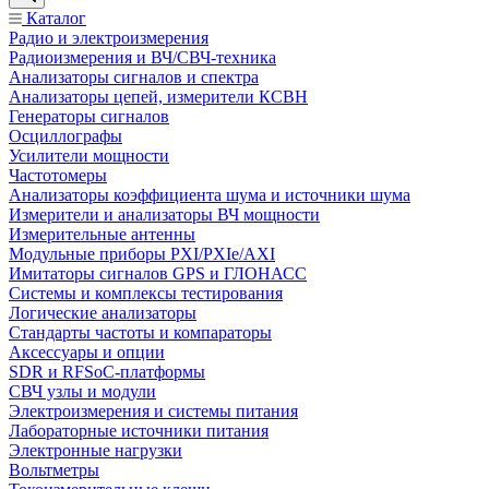
Каталог
Радио и электроизмерения
Радиоизмерения и ВЧ/СВЧ-техника
Анализаторы сигналов и спектра
Анализаторы цепей, измерители КСВН
Генераторы сигналов
Осциллографы
Усилители мощности
Частотомеры
Анализаторы коэффициента шума и источники шума
Измерители и анализаторы ВЧ мощности
Измерительные антенны
Модульные приборы PXI/PXIe/AXI
Имитаторы сигналов GPS и ГЛОНАСС
Системы и комплексы тестирования
Логические анализаторы
Стандарты частоты и компараторы
Аксессуары и опции
SDR и RFSoC‑платформы
СВЧ узлы и модули
Электроизмерения и системы питания
Лабораторные источники питания
Электронные нагрузки
Вольтметры