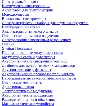
Спектральный анализ
Инструменты спектроскопии
Аксессуары для спектрометрии
Монохроматоры
Волоконные спектрометры
Спектрометрические наборы для обучения студентов
Интегрирующие сферы
Анализаторы оптического спектра
Оптические приемники излучения
Спектроскопия с временным разрешением
Оптика
Ячейки Поккельса
Пространственные модуляторы света
Модуляторы света и дефлекторы
Акустооптические синхронизаторы мод
Драйверы для акусооптических модуляторов
Акусооптические дефлекторы
Акустооптические преобразователи частоты
Перестраиваемые акустооптические фильтры
Оптические компоненты
Адаптивная оптика
Электрооптичесие модуляторы
Акустооптические модуляторы
Расширители пучка и объективы
Магнитооптические устройства