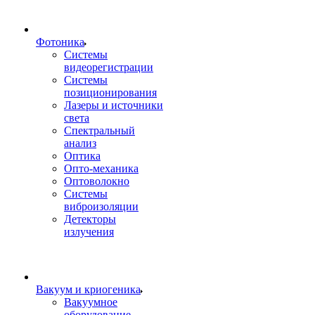
Фотоника
Cистемы
видеорегистрации
Системы
позиционирования
Лазеры и источники
света
Спектральный
анализ
Оптика
Опто-механика
Оптоволокно
Системы
виброизоляции
Детекторы
излучения
Вакуум и криогеника
Вакуумное
оборудование