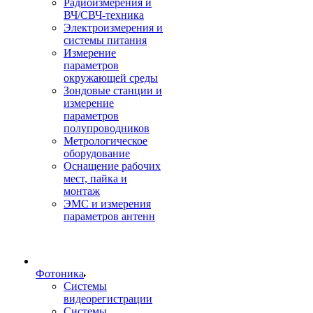
Радиоизмерения и
ВЧ/СВЧ-техника
Электроизмерения и
системы питания
Измерение
параметров
окружающей среды
Зондовые станции и
измерение
параметров
полупроводников
Метрологическое
оборудование
Оснащение рабочих
мест, пайка и
монтаж
ЭМС и измерения
параметров антенн
Фотоника
Cистемы
видеорегистрации
Системы