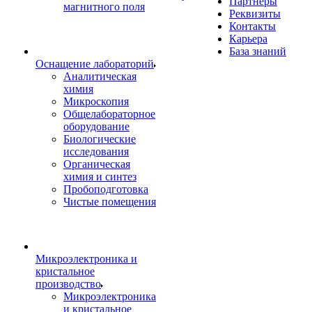
Партнеры
магнитного поля
Реквизиты
Контакты
Карьера
База знаний
Оснащение лабораторий
Аналитическая
химия
Микроскопия
Общелабораторное
оборудование
Биологические
исследования
Органическая
химия и синтез
Пробоподготовка
Чистые помещения
Микроэлектроника и
кристальное
производство
Микроэлектроника
и кристальное