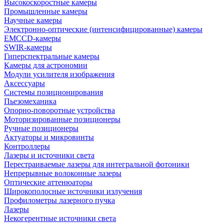
Высокоскоростные камеры
Промышленные камеры
Научные камеры
Электронно-оптические (интенсифицированные) камеры
EMCCD-камеры
SWIR-камеры
Гиперспектральные камеры
Камеры для астрономии
Модули усилителя изображения
Аксессуары
Системы позиционирования
Пьезомеханика
Опорно-поворотные устройства
Моторизированные позиционеры
Ручные позиционеры
Актуаторы и микровинты
Контроллеры
Лазеры и источники света
Перестраиваемые лазеры для интегральной фотоники
Непрерывные волоконные лазеры
Оптические аттенюаторы
Широкополосные источники излучения
Профилометры лазерного пучка
Лазеры
Некогерентные источники света