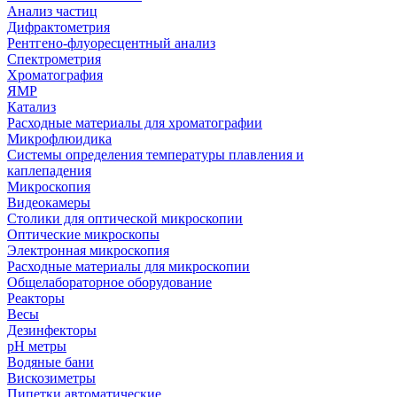
Анализ частиц
Дифрактометрия
Рентгено-флуоресцентный анализ
Спектрометрия
Хроматография
ЯМР
Катализ
Расходные материалы для хроматографии
Микрофлюидика
Системы определения температуры плавления и
каплепадения
Микроскопия
Видеокамеры
Столики для оптической микроскопии
Оптические микроскопы
Электронная микроскопия
Расходные материалы для микроскопии
Общелабораторное оборудование
Реакторы
Весы
Дезинфекторы
рН метры
Водяные бани
Вискозиметры
Пипетки автоматические