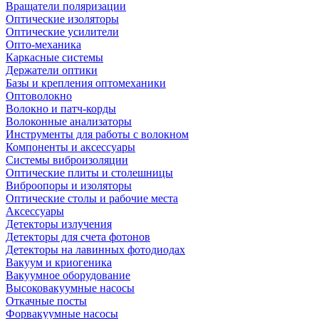
Вращатели поляризации
Оптические изоляторы
Оптические усилители
Опто-механика
Каркасные системы
Держатели оптики
Базы и крепления оптомеханики
Оптоволокно
Волокно и патч-корды
Волоконные анализаторы
Инструменты для работы с волокном
Компоненты и аксессуары
Системы виброизоляции
Оптические плиты и столешницы
Виброопоры и изоляторы
Оптические столы и рабочие места
Аксессуары
Детекторы излучения
Детекторы для счета фотонов
Детекторы на лавинных фотодиодах
Вакуум и криогеника
Вакуумное оборудование
Высоковакуумные насосы
Откачные посты
Форвакуумные насосы