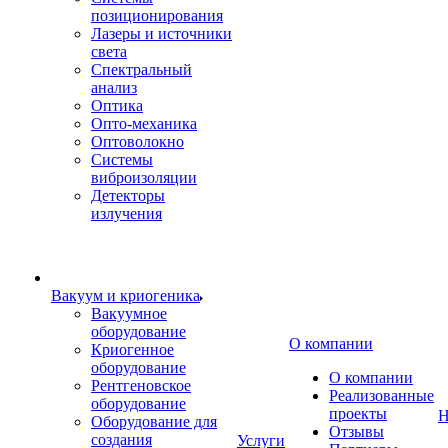
позиционирования
Лазеры и источники
света
Спектральный
анализ
Оптика
Опто-механика
Оптоволокно
Системы
виброизоляции
Детекторы
излучения
Вакуум и криогеника
Вакуумное
оборудование
О компании
Криогенное
оборудование
О компании
Рентгеновское
Реализованные
оборудование
проекты
Н
Оборудование для
Отзывы
создания
Услуги