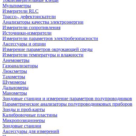
Токоизмерительные клещи
Мультиметры
Измерители RLC
Трассо-, дефектоискатели
Анализаторы качества электроэнергии
Измерители сопротивления
Источники-измерители
Измерители параметров электробезопасности
Аксессуары и опции
Измерение параметров окружающей среды
Измерители температуры и влажности
Анемометры
Газоанализаторы
Люксметры
Тахометры
Шумомеры
Дальномеры
Манометры
Зондовые станции и измерение параметров полупроводников
Параметрические анализаторы полупроводниковых приборов
Зонды и проб-карты
Калибровочные пластины
Микропозиционеры
Зондовые станции
Аксессуары для измерений