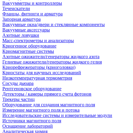
Вакуумметры и контроллеры
Течеискатели
Фланцы, фитинги и арматура
Запорная арматура
Вакуумные окна/двери и стеклянные компоненты
Вакуумные аксессуары
Азотные ловушки
Масс-спектрометры и анализаторы
Криогенное оборудование
Криомагнитные системы
Азотные ожижители/генераторы жидкого азота
Гелиевые ожижители/генераторы жидкого гелия
Криорефрежераторы (криоголовки)
Криостаты для научных исследований
Низкотемпературная термометрия
Сосуды дьюара
Рентгеновское оборудование
Детекторы / камеры прямого счета фотонов
Трекеры частиц
Оборудование для создания магнитного поля
Измерение магнитного поля и потока
Исследовательские системы и измерительные модули
Источники магнитного поля
Оснащение лабораторий
Аналитическая химия