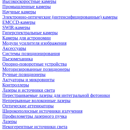
Высокоскоростные камеры
Промышленные камеры
Научные камеры
Электронно-оптические (интенсифицированные) камеры
EMCCD-камеры
SWIR-камеры
Гиперспектральные камеры
Камеры для астрономии
Модули усилителя изображения
Аксессуары
Системы позиционирования
Пьезомеханика
Опорно-поворотные устройства
Моторизированные позиционеры
Ручные позиционеры
Актуаторы и микровинты
Контроллеры
Лазеры и источники света
Перестраиваемые лазеры для интегральной фотоники
Непрерывные волоконные лазеры
Оптические аттенюаторы
Широкополосные источники излучения
Профилометры лазерного пучка
Лазеры
Некогерентные источники света