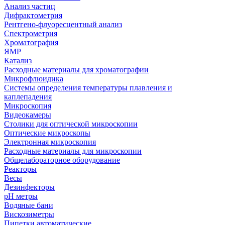
Анализ частиц
Дифрактометрия
Рентгено-флуоресцентный анализ
Спектрометрия
Хроматография
ЯМР
Катализ
Расходные материалы для хроматографии
Микрофлюидика
Системы определения температуры плавления и
каплепадения
Микроскопия
Видеокамеры
Столики для оптической микроскопии
Оптические микроскопы
Электронная микроскопия
Расходные материалы для микроскопии
Общелабораторное оборудование
Реакторы
Весы
Дезинфекторы
рН метры
Водяные бани
Вискозиметры
Пипетки автоматические