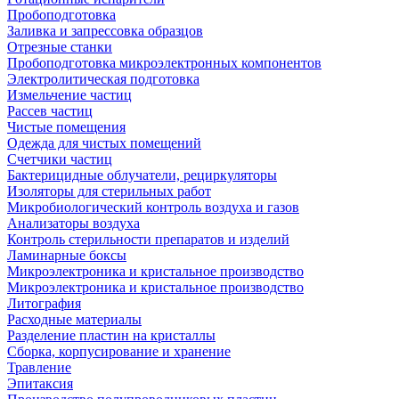
Пробоподготовка
Заливка и запрессовка образцов
Отрезные станки
Пробоподготовка микроэлектронных компонентов
Электролитическая подготовка
Измельчение частиц
Рассев частиц
Чистые помещения
Одежда для чистых помещений
Счетчики частиц
Бактерицидные облучатели, рециркуляторы
Изоляторы для стерильных работ
Микробиологический контроль воздуха и газов
Анализаторы воздуха
Контроль стерильности препаратов и изделий
Ламинарные боксы
Микроэлектроника и кристальное производство
Микроэлектроника и кристальное производство
Литография
Расходные материалы
Разделение пластин на кристаллы
Сборка, корпусирование и хранение
Травление
Эпитаксия