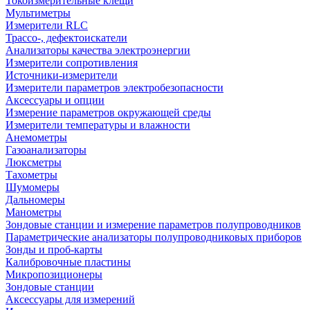
Токоизмерительные клещи
Мультиметры
Измерители RLC
Трассо-, дефектоискатели
Анализаторы качества электроэнергии
Измерители сопротивления
Источники-измерители
Измерители параметров электробезопасности
Аксессуары и опции
Измерение параметров окружающей среды
Измерители температуры и влажности
Анемометры
Газоанализаторы
Люксметры
Тахометры
Шумомеры
Дальномеры
Манометры
Зондовые станции и измерение параметров полупроводников
Параметрические анализаторы полупроводниковых приборов
Зонды и проб-карты
Калибровочные пластины
Микропозиционеры
Зондовые станции
Аксессуары для измерений