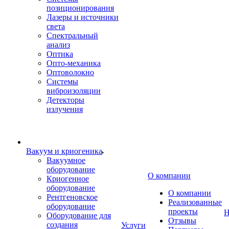
позиционирования
Лазеры и источники
света
Спектральный
анализ
Оптика
Опто-механика
Оптоволокно
Системы
виброизоляции
Детекторы
излучения
Вакуум и криогеника
Вакуумное
оборудование
О компании
Криогенное
оборудование
О компании
Рентгеновское
Реализованные
оборудование
проекты
Н
Оборудование для
Отзывы
создания
Услуги