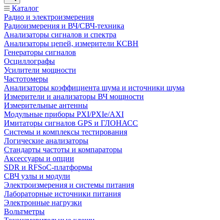
Каталог
Радио и электроизмерения
Радиоизмерения и ВЧ/СВЧ-техника
Анализаторы сигналов и спектра
Анализаторы цепей, измерители КСВН
Генераторы сигналов
Осциллографы
Усилители мощности
Частотомеры
Анализаторы коэффициента шума и источники шума
Измерители и анализаторы ВЧ мощности
Измерительные антенны
Модульные приборы PXI/PXIe/AXI
Имитаторы сигналов GPS и ГЛОНАСС
Системы и комплексы тестирования
Логические анализаторы
Стандарты частоты и компараторы
Аксессуары и опции
SDR и RFSoC‑платформы
СВЧ узлы и модули
Электроизмерения и системы питания
Лабораторные источники питания
Электронные нагрузки
Вольтметры