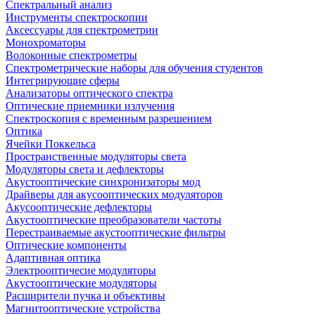
Спектральный анализ
Инструменты спектроскопии
Аксессуары для спектрометрии
Монохроматоры
Волоконные спектрометры
Спектрометрические наборы для обучения студентов
Интегрирующие сферы
Анализаторы оптического спектра
Оптические приемники излучения
Спектроскопия с временным разрешением
Оптика
Ячейки Поккельса
Пространственные модуляторы света
Модуляторы света и дефлекторы
Акустооптические синхронизаторы мод
Драйверы для акусооптических модуляторов
Акусооптические дефлекторы
Акустооптические преобразователи частоты
Перестраиваемые акустооптические фильтры
Оптические компоненты
Адаптивная оптика
Электрооптичесие модуляторы
Акустооптические модуляторы
Расширители пучка и объективы
Магнитооптические устройства