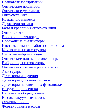
Вращатели поляризации
Оптические изоляторы
Оптические усилители
Опто-механика
Каркасные системы
Держатели оптики
Базы и крепления оптомеханики
Оптоволокно
Волокно и патч-корды
Волоконные анализаторы
Инструменты для работы с волокном
Компоненты и аксессуары
Системы виброизоляции
Оптические плиты и столешницы
Виброопоры и изоляторы
Оптические столы и рабочие места
Аксессуары
Детекторы излучения
Детекторы для счета фотонов
Детекторы на лавинных фотодиодах
Вакуум и криогеника
Вакуумное оборудование
Высоковакуумные насосы
Откачные посты
Форвакуумные насосы