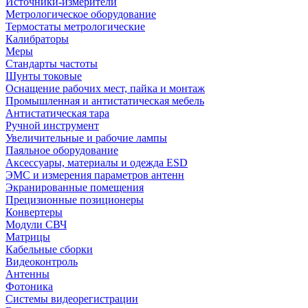
Источники-измерители
Метрологическое оборудование
Термостаты метрологические
Калибраторы
Меры
Стандарты частоты
Шунты токовые
Оснащение рабочих мест, пайка и монтаж
Промышленная и антистатическая мебель
Антистатическая тара
Ручной инструмент
Увеличительные и рабочие лампы
Паяльное оборудование
Аксессуары, материалы и одежда ESD
ЭМС и измерения параметров антенн
Экранированные помещения
Прецизионные позиционеры
Конвертеры
Модули СВЧ
Матрицы
Кабельные сборки
Видеоконтроль
Антенны
Фотоника
Cистемы видеорегистрации