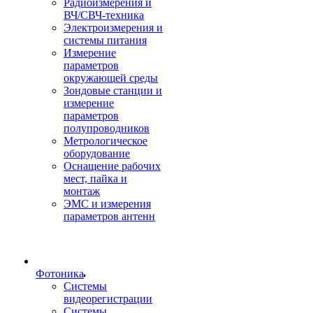
Радиоизмерения и
ВЧ/СВЧ-техника
Электроизмерения и
системы питания
Измерение
параметров
окружающей среды
Зондовые станции и
измерение
параметров
полупроводников
Метрологическое
оборудование
Оснащение рабочих
мест, пайка и
монтаж
ЭМС и измерения
параметров антенн
Фотоника
Cистемы
видеорегистрации
Системы