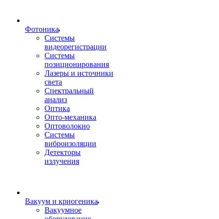
Фотоника
Cистемы
видеорегистрации
Системы
позиционирования
Лазеры и источники
света
Спектральный
анализ
Оптика
Опто-механика
Оптоволокно
Системы
виброизоляции
Детекторы
излучения
Вакуум и криогеника
Вакуумное
оборудование