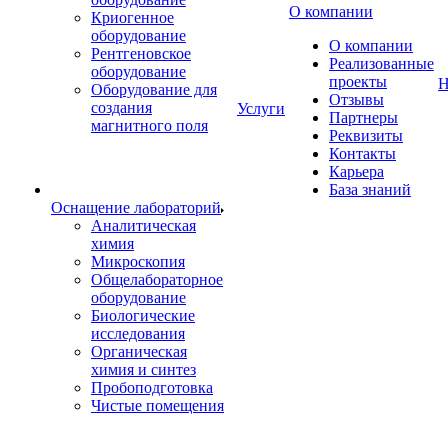
О компании
Криогенное
оборудование
О компании
Рентгеновское
Реализованные
оборудование
проекты
Н
Оборудование для
Отзывы
создания
Услуги
Партнеры
магнитного поля
Реквизиты
Контакты
Карьера
База знаний
Оснащение лабораторий
Аналитическая
химия
Микроскопия
Общелабораторное
оборудование
Биологические
исследования
Органическая
химия и синтез
Пробоподготовка
Чистые помещения