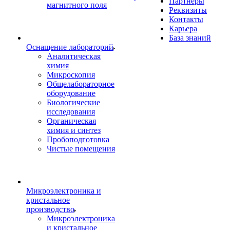
Партнеры
магнитного поля
Реквизиты
Контакты
Карьера
База знаний
Оснащение лабораторий
Аналитическая
химия
Микроскопия
Общелабораторное
оборудование
Биологические
исследования
Органическая
химия и синтез
Пробоподготовка
Чистые помещения
Микроэлектроника и
кристальное
производство
Микроэлектроника
и кристальное