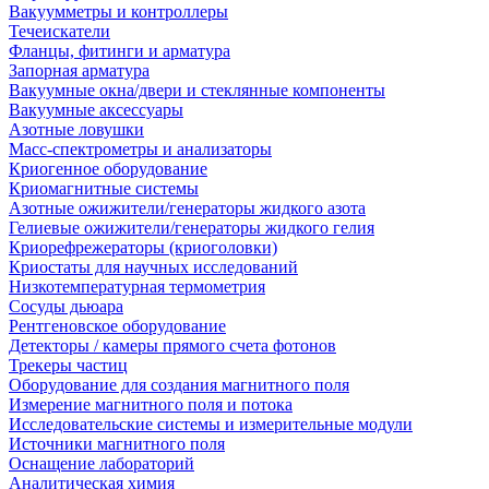
Вакуумметры и контроллеры
Течеискатели
Фланцы, фитинги и арматура
Запорная арматура
Вакуумные окна/двери и стеклянные компоненты
Вакуумные аксессуары
Азотные ловушки
Масс-спектрометры и анализаторы
Криогенное оборудование
Криомагнитные системы
Азотные ожижители/генераторы жидкого азота
Гелиевые ожижители/генераторы жидкого гелия
Криорефрежераторы (криоголовки)
Криостаты для научных исследований
Низкотемпературная термометрия
Сосуды дьюара
Рентгеновское оборудование
Детекторы / камеры прямого счета фотонов
Трекеры частиц
Оборудование для создания магнитного поля
Измерение магнитного поля и потока
Исследовательские системы и измерительные модули
Источники магнитного поля
Оснащение лабораторий
Аналитическая химия