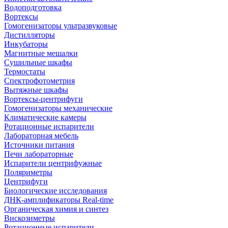
Водоподготовка
Вортексы
Гомогенизаторы ультразвуковые
Дистилляторы
Инкубаторы
Магнитные мешалки
Сушильные шкафы
Термостаты
Спектрофотометрия
Вытяжные шкафы
Вортексы-центрифуги
Гомогенизаторы механические
Климатические камеры
Ротационные испарители
Лабораторная мебель
Источники питания
Печи лабораторные
Испарители центрифужные
Поляриметры
Центрифуги
Биологические исследования
ДНК-амплификаторы Real-time
Органическая химия и синтез
Вискозиметры
Ротационные испарители