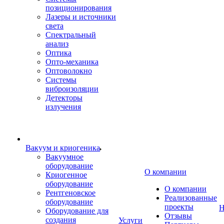
позиционирования
Лазеры и источники
света
Спектральный
анализ
Оптика
Опто-механика
Оптоволокно
Системы
виброизоляции
Детекторы
излучения
Вакуум и криогеника
Вакуумное
оборудование
О компании
Криогенное
оборудование
О компании
Рентгеновское
Реализованные
оборудование
проекты
Н
Оборудование для
Отзывы
создания
Услуги