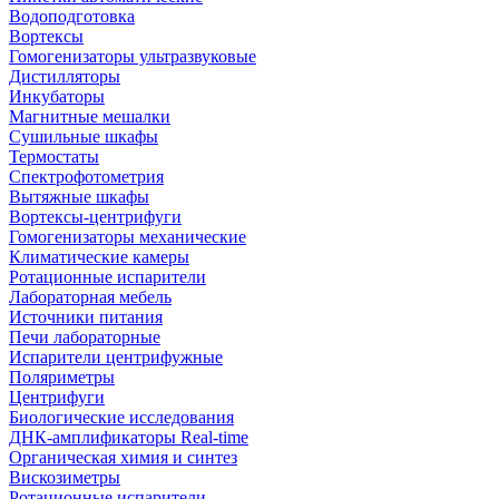
Водоподготовка
Вортексы
Гомогенизаторы ультразвуковые
Дистилляторы
Инкубаторы
Магнитные мешалки
Сушильные шкафы
Термостаты
Спектрофотометрия
Вытяжные шкафы
Вортексы-центрифуги
Гомогенизаторы механические
Климатические камеры
Ротационные испарители
Лабораторная мебель
Источники питания
Печи лабораторные
Испарители центрифужные
Поляриметры
Центрифуги
Биологические исследования
ДНК-амплификаторы Real-time
Органическая химия и синтез
Вискозиметры
Ротационные испарители