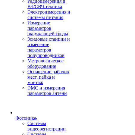
Радиоизмерения и
ВЧ/СВЧ-техника
Электроизмерения и
системы питания
Измерение
параметров
окружающей среды
Зондовые станции и
измерение
параметров
полупроводников
Метрологическое
оборудование
Оснащение рабочих
мест, пайка и
монтаж
ЭМС и измерения
параметров антенн
Фотоника
Cистемы
видеорегистрации
Системы