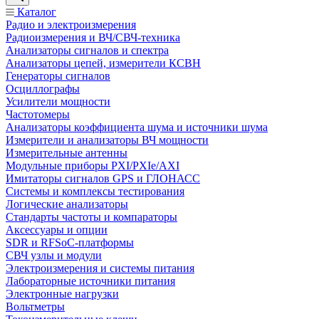
Каталог
Радио и электроизмерения
Радиоизмерения и ВЧ/СВЧ-техника
Анализаторы сигналов и спектра
Анализаторы цепей, измерители КСВН
Генераторы сигналов
Осциллографы
Усилители мощности
Частотомеры
Анализаторы коэффициента шума и источники шума
Измерители и анализаторы ВЧ мощности
Измерительные антенны
Модульные приборы PXI/PXIe/AXI
Имитаторы сигналов GPS и ГЛОНАСС
Системы и комплексы тестирования
Логические анализаторы
Стандарты частоты и компараторы
Аксессуары и опции
SDR и RFSoC‑платформы
СВЧ узлы и модули
Электроизмерения и системы питания
Лабораторные источники питания
Электронные нагрузки
Вольтметры