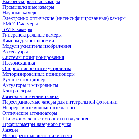
Высокоскоростные камеры
Промышленные камеры
Научные камеры
Электронно-оптические (интенсифицированные) камеры
EMCCD-камеры
SWIR-камеры
Гиперспектральные камеры
Камеры для астрономии
Модули усилителя изображения
Аксессуары
Системы позиционирования
Пьезомеханика
Опорно-поворотные устройства
Моторизированные позиционеры
Ручные позиционеры
Актуаторы и микровинты
Контроллеры
Лазеры и источники света
Перестраиваемые лазеры для интегральной фотоники
Непрерывные волоконные лазеры
Оптические аттенюаторы
Широкополосные источники излучения
Профилометры лазерного пучка
Лазеры
Некогерентные источники света