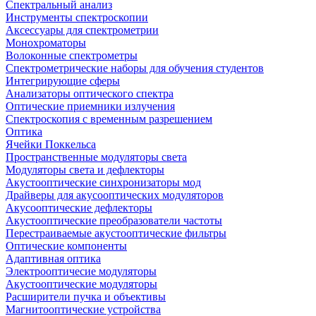
Спектральный анализ
Инструменты спектроскопии
Аксессуары для спектрометрии
Монохроматоры
Волоконные спектрометры
Спектрометрические наборы для обучения студентов
Интегрирующие сферы
Анализаторы оптического спектра
Оптические приемники излучения
Спектроскопия с временным разрешением
Оптика
Ячейки Поккельса
Пространственные модуляторы света
Модуляторы света и дефлекторы
Акустооптические синхронизаторы мод
Драйверы для акусооптических модуляторов
Акусооптические дефлекторы
Акустооптические преобразователи частоты
Перестраиваемые акустооптические фильтры
Оптические компоненты
Адаптивная оптика
Электрооптичесие модуляторы
Акустооптические модуляторы
Расширители пучка и объективы
Магнитооптические устройства