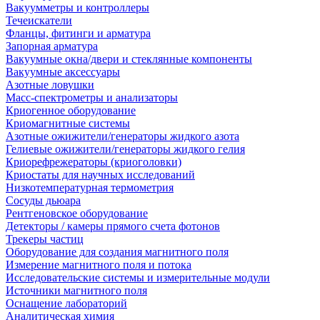
Вакуумметры и контроллеры
Течеискатели
Фланцы, фитинги и арматура
Запорная арматура
Вакуумные окна/двери и стеклянные компоненты
Вакуумные аксессуары
Азотные ловушки
Масс-спектрометры и анализаторы
Криогенное оборудование
Криомагнитные системы
Азотные ожижители/генераторы жидкого азота
Гелиевые ожижители/генераторы жидкого гелия
Криорефрежераторы (криоголовки)
Криостаты для научных исследований
Низкотемпературная термометрия
Сосуды дьюара
Рентгеновское оборудование
Детекторы / камеры прямого счета фотонов
Трекеры частиц
Оборудование для создания магнитного поля
Измерение магнитного поля и потока
Исследовательские системы и измерительные модули
Источники магнитного поля
Оснащение лабораторий
Аналитическая химия