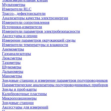
Токоизмерительные клещи
Мультиметры
Измерители RLC
Трассо-, дефектоискатели
Анализаторы качества электроэнергии
Измерители сопротивления
Источники-измерители
Измерители параметров электробезопасности
Аксессуары и опции
Измерение параметров окружающей среды
Измерители температуры и влажности
Анемометры
Газоанализаторы
Люксметры
Тахометры
Шумомеры
Дальномеры
Манометры
Зондовые станции и измерение параметров полупроводников
Параметрические анализаторы полупроводниковых приборов
Зонды и проб-карты
Калибровочные пластины
Микропозиционеры
Зондовые станции
Аксессуары для измерений