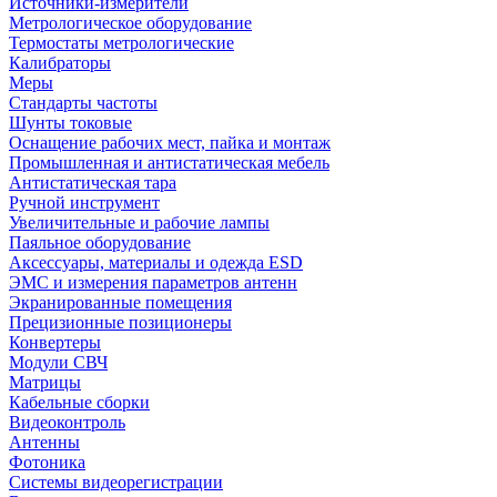
Источники-измерители
Метрологическое оборудование
Термостаты метрологические
Калибраторы
Меры
Стандарты частоты
Шунты токовые
Оснащение рабочих мест, пайка и монтаж
Промышленная и антистатическая мебель
Антистатическая тара
Ручной инструмент
Увеличительные и рабочие лампы
Паяльное оборудование
Аксессуары, материалы и одежда ESD
ЭМС и измерения параметров антенн
Экранированные помещения
Прецизионные позиционеры
Конвертеры
Модули СВЧ
Матрицы
Кабельные сборки
Видеоконтроль
Антенны
Фотоника
Cистемы видеорегистрации