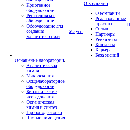
О компании
Криогенное
оборудование
О компании
Рентгеновское
Реализованные
оборудование
проекты
Н
Оборудование для
Отзывы
создания
Услуги
Партнеры
магнитного поля
Реквизиты
Контакты
Карьера
База знаний
Оснащение лабораторий
Аналитическая
химия
Микроскопия
Общелабораторное
оборудование
Биологические
исследования
Органическая
химия и синтез
Пробоподготовка
Чистые помещения