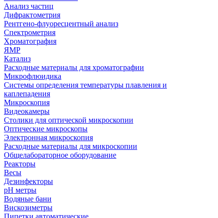
Анализ частиц
Дифрактометрия
Рентгено-флуоресцентный анализ
Спектрометрия
Хроматография
ЯМР
Катализ
Расходные материалы для хроматографии
Микрофлюидика
Системы определения температуры плавления и
каплепадения
Микроскопия
Видеокамеры
Столики для оптической микроскопии
Оптические микроскопы
Электронная микроскопия
Расходные материалы для микроскопии
Общелабораторное оборудование
Реакторы
Весы
Дезинфекторы
рН метры
Водяные бани
Вискозиметры
Пипетки автоматические