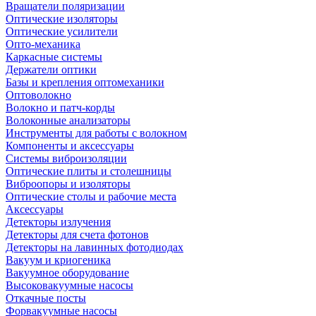
Вращатели поляризации
Оптические изоляторы
Оптические усилители
Опто-механика
Каркасные системы
Держатели оптики
Базы и крепления оптомеханики
Оптоволокно
Волокно и патч-корды
Волоконные анализаторы
Инструменты для работы с волокном
Компоненты и аксессуары
Системы виброизоляции
Оптические плиты и столешницы
Виброопоры и изоляторы
Оптические столы и рабочие места
Аксессуары
Детекторы излучения
Детекторы для счета фотонов
Детекторы на лавинных фотодиодах
Вакуум и криогеника
Вакуумное оборудование
Высоковакуумные насосы
Откачные посты
Форвакуумные насосы