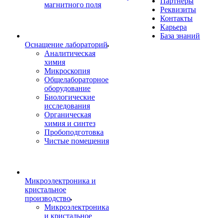
Партнеры
магнитного поля
Реквизиты
Контакты
Карьера
База знаний
Оснащение лабораторий
Аналитическая
химия
Микроскопия
Общелабораторное
оборудование
Биологические
исследования
Органическая
химия и синтез
Пробоподготовка
Чистые помещения
Микроэлектроника и
кристальное
производство
Микроэлектроника
и кристальное