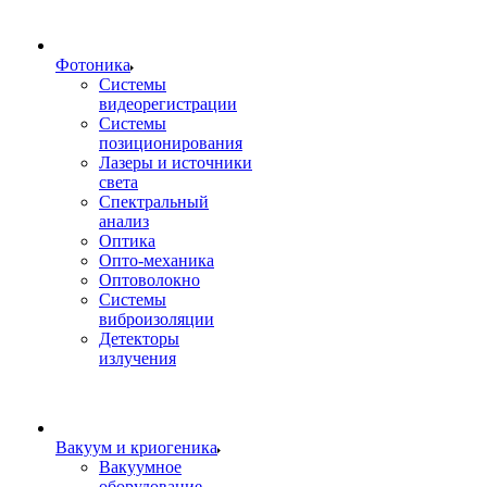
Фотоника
Cистемы
видеорегистрации
Системы
позиционирования
Лазеры и источники
света
Спектральный
анализ
Оптика
Опто-механика
Оптоволокно
Системы
виброизоляции
Детекторы
излучения
Вакуум и криогеника
Вакуумное
оборудование