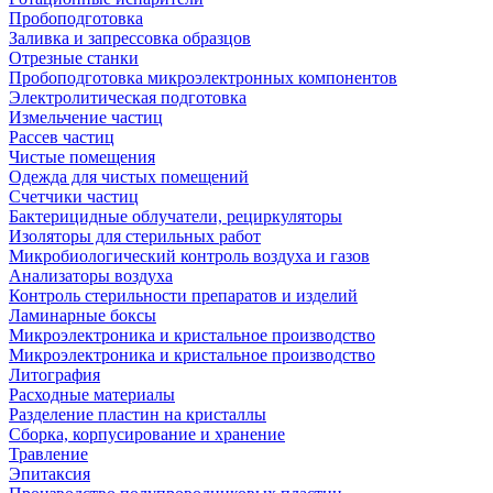
Пробоподготовка
Заливка и запрессовка образцов
Отрезные станки
Пробоподготовка микроэлектронных компонентов
Электролитическая подготовка
Измельчение частиц
Рассев частиц
Чистые помещения
Одежда для чистых помещений
Счетчики частиц
Бактерицидные облучатели, рециркуляторы
Изоляторы для стерильных работ
Микробиологический контроль воздуха и газов
Анализаторы воздуха
Контроль стерильности препаратов и изделий
Ламинарные боксы
Микроэлектроника и кристальное производство
Микроэлектроника и кристальное производство
Литография
Расходные материалы
Разделение пластин на кристаллы
Сборка, корпусирование и хранение
Травление
Эпитаксия