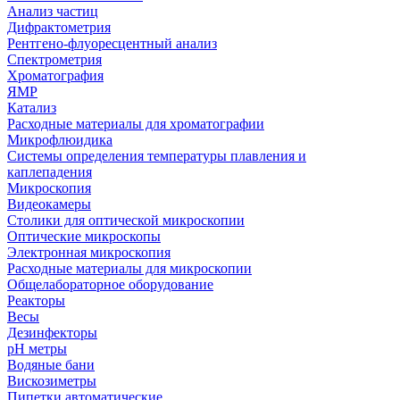
Анализ частиц
Дифрактометрия
Рентгено-флуоресцентный анализ
Спектрометрия
Хроматография
ЯМР
Катализ
Расходные материалы для хроматографии
Микрофлюидика
Системы определения температуры плавления и
каплепадения
Микроскопия
Видеокамеры
Столики для оптической микроскопии
Оптические микроскопы
Электронная микроскопия
Расходные материалы для микроскопии
Общелабораторное оборудование
Реакторы
Весы
Дезинфекторы
рН метры
Водяные бани
Вискозиметры
Пипетки автоматические