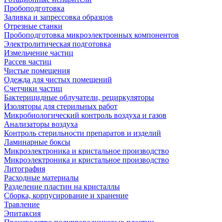
Пробоподготовка
Заливка и запрессовка образцов
Отрезные станки
Пробоподготовка микроэлектронных компонентов
Электролитическая подготовка
Измельчение частиц
Рассев частиц
Чистые помещения
Одежда для чистых помещений
Счетчики частиц
Бактерицидные облучатели, рециркуляторы
Изоляторы для стерильных работ
Микробиологический контроль воздуха и газов
Анализаторы воздуха
Контроль стерильности препаратов и изделий
Ламинарные боксы
Микроэлектроника и кристальное производство
Микроэлектроника и кристальное производство
Литография
Расходные материалы
Разделение пластин на кристаллы
Сборка, корпусирование и хранение
Травление
Эпитаксия