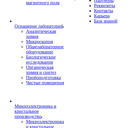
Партнеры
магнитного поля
Реквизиты
Контакты
Карьера
База знаний
Оснащение лабораторий
Аналитическая
химия
Микроскопия
Общелабораторное
оборудование
Биологические
исследования
Органическая
химия и синтез
Пробоподготовка
Чистые помещения
Микроэлектроника и
кристальное
производство
Микроэлектроника
и кристальное