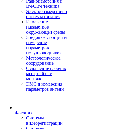
Радиоизмерения и
ВЧ/СВЧ-техника
Электроизмерения и
системы питания
Измерение
параметров
окружающей среды
Зондовые станции и
измерение
параметров
полупроводников
Метрологическое
оборудование
Оснащение рабочих
мест, пайка и
монтаж
ЭМС и измерения
параметров антенн
Фотоника
Cистемы
видеорегистрации
Системы