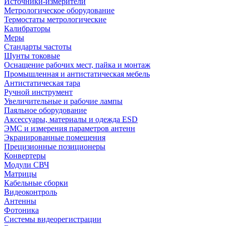
Источники-измерители
Метрологическое оборудование
Термостаты метрологические
Калибраторы
Меры
Стандарты частоты
Шунты токовые
Оснащение рабочих мест, пайка и монтаж
Промышленная и антистатическая мебель
Антистатическая тара
Ручной инструмент
Увеличительные и рабочие лампы
Паяльное оборудование
Аксессуары, материалы и одежда ESD
ЭМС и измерения параметров антенн
Экранированные помещения
Прецизионные позиционеры
Конвертеры
Модули СВЧ
Матрицы
Кабельные сборки
Видеоконтроль
Антенны
Фотоника
Cистемы видеорегистрации