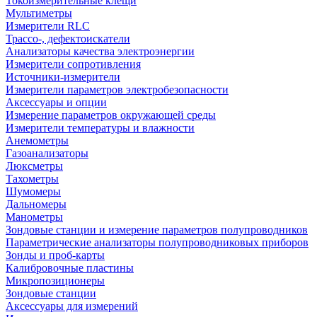
Токоизмерительные клещи
Мультиметры
Измерители RLC
Трассо-, дефектоискатели
Анализаторы качества электроэнергии
Измерители сопротивления
Источники-измерители
Измерители параметров электробезопасности
Аксессуары и опции
Измерение параметров окружающей среды
Измерители температуры и влажности
Анемометры
Газоанализаторы
Люксметры
Тахометры
Шумомеры
Дальномеры
Манометры
Зондовые станции и измерение параметров полупроводников
Параметрические анализаторы полупроводниковых приборов
Зонды и проб-карты
Калибровочные пластины
Микропозиционеры
Зондовые станции
Аксессуары для измерений