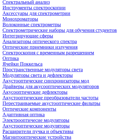
Спектральный анализ
Инструменты спектроскопии
Аксессуары для спектрометрии
Монохроматоры
Волоконные спектрометры
Спектрометрические наборы для обучения студентов
Интегрирующие сферы
Анализаторы оптического спектра
Оптические приемники излучения
Спектроскопия с временным разрешением
Оптика
Ячейки Поккельса
Пространственные модуляторы света
Модуляторы света и дефлекторы
Акустооптические синхронизаторы мод
Драйверы для акусооптических модуляторов
Акусооптические дефлекторы
Акустооптические преобразователи частоты
Перестраиваемые акустооптические фильтры
Оптические компоненты
Адаптивная оптика
Электрооптичесие модуляторы
Акустооптические модуляторы
Расширители пучка и объективы
Магнитооптические устройства