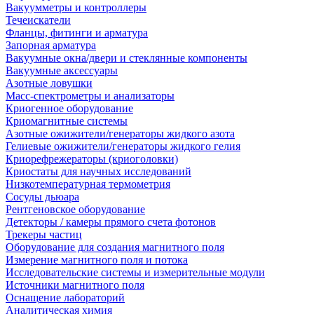
Вакуумметры и контроллеры
Течеискатели
Фланцы, фитинги и арматура
Запорная арматура
Вакуумные окна/двери и стеклянные компоненты
Вакуумные аксессуары
Азотные ловушки
Масс-спектрометры и анализаторы
Криогенное оборудование
Криомагнитные системы
Азотные ожижители/генераторы жидкого азота
Гелиевые ожижители/генераторы жидкого гелия
Криорефрежераторы (криоголовки)
Криостаты для научных исследований
Низкотемпературная термометрия
Сосуды дьюара
Рентгеновское оборудование
Детекторы / камеры прямого счета фотонов
Трекеры частиц
Оборудование для создания магнитного поля
Измерение магнитного поля и потока
Исследовательские системы и измерительные модули
Источники магнитного поля
Оснащение лабораторий
Аналитическая химия