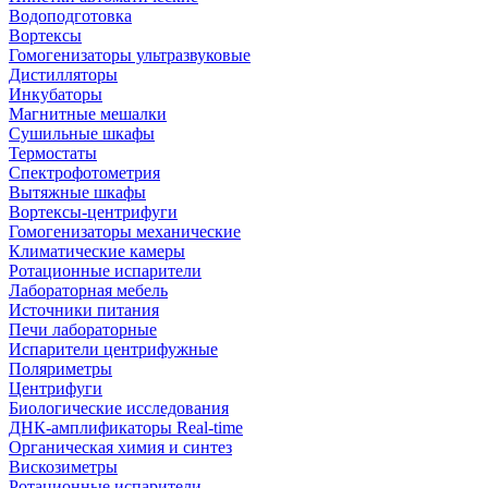
Водоподготовка
Вортексы
Гомогенизаторы ультразвуковые
Дистилляторы
Инкубаторы
Магнитные мешалки
Сушильные шкафы
Термостаты
Спектрофотометрия
Вытяжные шкафы
Вортексы-центрифуги
Гомогенизаторы механические
Климатические камеры
Ротационные испарители
Лабораторная мебель
Источники питания
Печи лабораторные
Испарители центрифужные
Поляриметры
Центрифуги
Биологические исследования
ДНК-амплификаторы Real-time
Органическая химия и синтез
Вискозиметры
Ротационные испарители