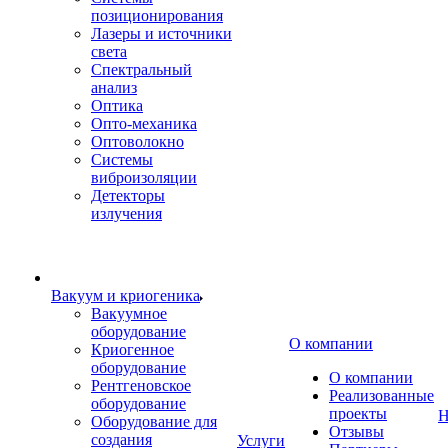
позиционирования
Лазеры и источники
света
Спектральный
анализ
Оптика
Опто-механика
Оптоволокно
Системы
виброизоляции
Детекторы
излучения
Вакуум и криогеника
Вакуумное
оборудование
О компании
Криогенное
оборудование
О компании
Рентгеновское
Реализованные
оборудование
проекты
Н
Оборудование для
Отзывы
создания
Услуги