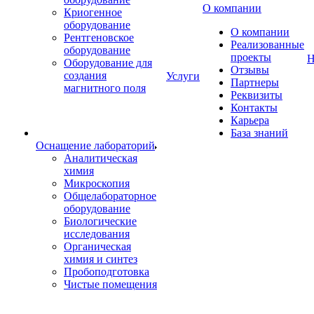
О компании
Криогенное
оборудование
О компании
Рентгеновское
Реализованные
оборудование
проекты
Н
Оборудование для
Отзывы
создания
Услуги
Партнеры
магнитного поля
Реквизиты
Контакты
Карьера
База знаний
Оснащение лабораторий
Аналитическая
химия
Микроскопия
Общелабораторное
оборудование
Биологические
исследования
Органическая
химия и синтез
Пробоподготовка
Чистые помещения