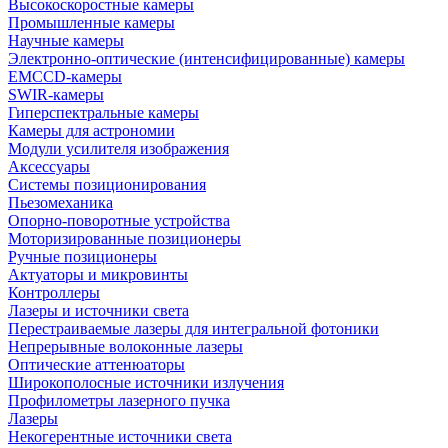
Высокоскоростные камеры
Промышленные камеры
Научные камеры
Электронно-оптические (интенсифицированные) камеры
EMCCD-камеры
SWIR-камеры
Гиперспектральные камеры
Камеры для астрономии
Модули усилителя изображения
Аксессуары
Системы позиционирования
Пьезомеханика
Опорно-поворотные устройства
Моторизированные позиционеры
Ручные позиционеры
Актуаторы и микровинты
Контроллеры
Лазеры и источники света
Перестраиваемые лазеры для интегральной фотоники
Непрерывные волоконные лазеры
Оптические аттенюаторы
Широкополосные источники излучения
Профилометры лазерного пучка
Лазеры
Некогерентные источники света