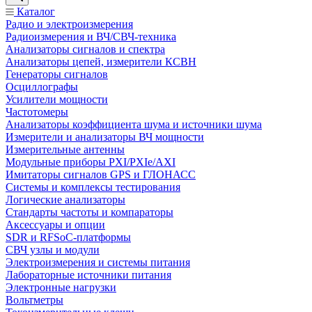
Каталог
Радио и электроизмерения
Радиоизмерения и ВЧ/СВЧ-техника
Анализаторы сигналов и спектра
Анализаторы цепей, измерители КСВН
Генераторы сигналов
Осциллографы
Усилители мощности
Частотомеры
Анализаторы коэффициента шума и источники шума
Измерители и анализаторы ВЧ мощности
Измерительные антенны
Модульные приборы PXI/PXIe/AXI
Имитаторы сигналов GPS и ГЛОНАСС
Системы и комплексы тестирования
Логические анализаторы
Стандарты частоты и компараторы
Аксессуары и опции
SDR и RFSoC‑платформы
СВЧ узлы и модули
Электроизмерения и системы питания
Лабораторные источники питания
Электронные нагрузки
Вольтметры