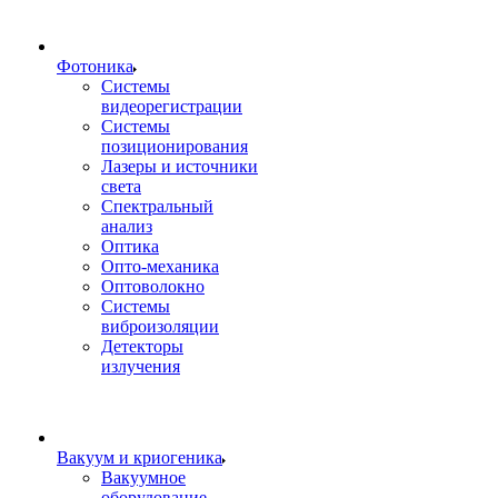
Фотоника
Cистемы
видеорегистрации
Системы
позиционирования
Лазеры и источники
света
Спектральный
анализ
Оптика
Опто-механика
Оптоволокно
Системы
виброизоляции
Детекторы
излучения
Вакуум и криогеника
Вакуумное
оборудование