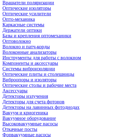
Вращатели поляризации
Оптические изоляторы
Оптические усилители
Опто-механика
Каркасные системы
Держатели оптики
Базы и крепления оптомеханики
Оптоволокно
Волокно и патч-корды
Волоконные анализаторы
Инструменты для работы с волокном
Компоненты и аксессуары
Системы виброизоляции
Оптические плиты и столешницы
Виброопоры и изоляторы
Оптические столы и рабочие места
Аксессуары
Детекторы излучения
Детекторы для счета фотонов
Детекторы на лавинных фотодиодах
Вакуум и криогеника
Вакуумное оборудование
Высоковакуумные насосы
Откачные посты
Форвакуумные насосы