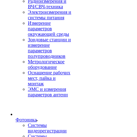
Радиоизмерения и
ВЧ/СВЧ-техника
Электроизмерения и
системы питания
Измерение
параметров
окружающей среды
Зондовые станции и
измерение
параметров
полупроводников
Метрологическое
оборудование
Оснащение рабочих
мест, пайка и
монтаж
ЭМС и измерения
параметров антенн
Фотоника
Cистемы
видеорегистрации
Системы