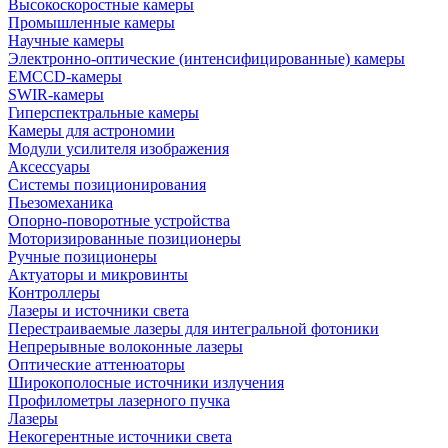
Высокоскоростные камеры
Промышленные камеры
Научные камеры
Электронно-оптические (интенсифицированные) камеры
EMCCD-камеры
SWIR-камеры
Гиперспектральные камеры
Камеры для астрономии
Модули усилителя изображения
Аксессуары
Системы позиционирования
Пьезомеханика
Опорно-поворотные устройства
Моторизированные позиционеры
Ручные позиционеры
Актуаторы и микровинты
Контроллеры
Лазеры и источники света
Перестраиваемые лазеры для интегральной фотоники
Непрерывные волоконные лазеры
Оптические аттенюаторы
Широкополосные источники излучения
Профилометры лазерного пучка
Лазеры
Некогерентные источники света