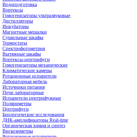
Водоподготовка
Вортексы
Гомогенизаторы ультразвуковые
Дистилляторы
Инкубаторы
Магнитные мешалки
Сушильные шкафы
Термостаты
Спектрофотометрия
Вытяжные шкафы
Вортексы-центрифуги
Гомогенизаторы механические
Климатические камеры
Ротационные испарители
Лабораторная мебель
Источники питания
Печи лабораторные
Испарители центрифужные
Поляриметры
Центрифуги
Биологические исследования
ДНК-амплификаторы Real-time
Органическая химия и синтез
Вискозиметры
Ротационные испарители