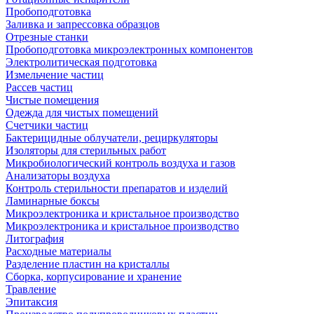
Пробоподготовка
Заливка и запрессовка образцов
Отрезные станки
Пробоподготовка микроэлектронных компонентов
Электролитическая подготовка
Измельчение частиц
Рассев частиц
Чистые помещения
Одежда для чистых помещений
Счетчики частиц
Бактерицидные облучатели, рециркуляторы
Изоляторы для стерильных работ
Микробиологический контроль воздуха и газов
Анализаторы воздуха
Контроль стерильности препаратов и изделий
Ламинарные боксы
Микроэлектроника и кристальное производство
Микроэлектроника и кристальное производство
Литография
Расходные материалы
Разделение пластин на кристаллы
Сборка, корпусирование и хранение
Травление
Эпитаксия