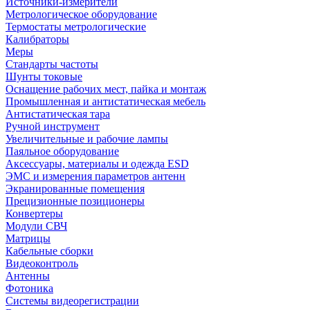
Источники-измерители
Метрологическое оборудование
Термостаты метрологические
Калибраторы
Меры
Стандарты частоты
Шунты токовые
Оснащение рабочих мест, пайка и монтаж
Промышленная и антистатическая мебель
Антистатическая тара
Ручной инструмент
Увеличительные и рабочие лампы
Паяльное оборудование
Аксессуары, материалы и одежда ESD
ЭМС и измерения параметров антенн
Экранированные помещения
Прецизионные позиционеры
Конвертеры
Модули СВЧ
Матрицы
Кабельные сборки
Видеоконтроль
Антенны
Фотоника
Cистемы видеорегистрации