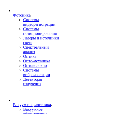
Фотоника
Cистемы
видеорегистрации
Системы
позиционирования
Лазеры и источники
света
Спектральный
анализ
Оптика
Опто-механика
Оптоволокно
Системы
виброизоляции
Детекторы
излучения
Вакуум и криогеника
Вакуумное
оборудование