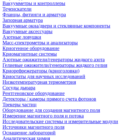
Вакуумметры и контроллеры
Течеискатели
Фланцы, фитинги и арматура
Запорная арматура
Вакуумные окна/двери и стеклянные компоненты
Вакуумные аксессуары
Азотные ловушки
Масс-спектрометры и анализаторы
Криогенное оборудование
Криомагнитные системы
Азотные ожижители/генераторы жидкого азота
Гелиевые ожижители/генераторы жидкого гелия
Криорефрежераторы (криоголовки)
Криостаты для научных исследований
Низкотемпературная термометрия
Сосуды дьюара
Рентгеновское оборудование
Детекторы / камеры прямого счета фотонов
Трекеры частиц
Оборудование для создания магнитного поля
Измерение магнитного поля и потока
Исследовательские системы и измерительные модули
Источники магнитного поля
Оснащение лабораторий
Аналитическая химия