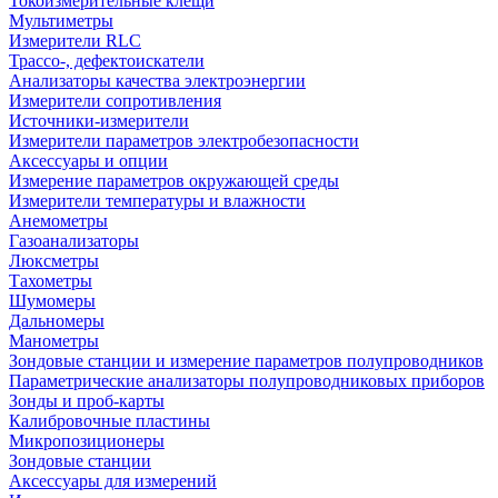
Токоизмерительные клещи
Мультиметры
Измерители RLC
Трассо-, дефектоискатели
Анализаторы качества электроэнергии
Измерители сопротивления
Источники-измерители
Измерители параметров электробезопасности
Аксессуары и опции
Измерение параметров окружающей среды
Измерители температуры и влажности
Анемометры
Газоанализаторы
Люксметры
Тахометры
Шумомеры
Дальномеры
Манометры
Зондовые станции и измерение параметров полупроводников
Параметрические анализаторы полупроводниковых приборов
Зонды и проб-карты
Калибровочные пластины
Микропозиционеры
Зондовые станции
Аксессуары для измерений