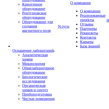
О компании
Криогенное
оборудование
О компании
Рентгеновское
Реализованные
оборудование
проекты
Н
Оборудование для
Отзывы
создания
Услуги
Партнеры
магнитного поля
Реквизиты
Контакты
Карьера
База знаний
Оснащение лабораторий
Аналитическая
химия
Микроскопия
Общелабораторное
оборудование
Биологические
исследования
Органическая
химия и синтез
Пробоподготовка
Чистые помещения