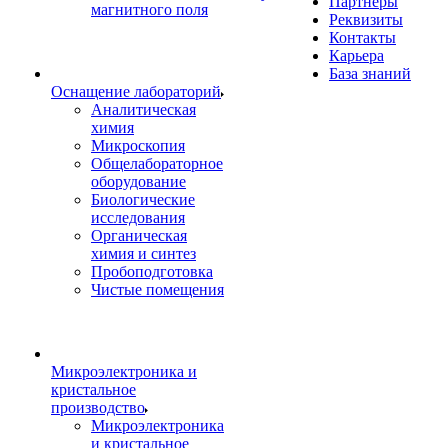
Партнеры
магнитного поля
Реквизиты
Контакты
Карьера
База знаний
Оснащение лабораторий
Аналитическая
химия
Микроскопия
Общелабораторное
оборудование
Биологические
исследования
Органическая
химия и синтез
Пробоподготовка
Чистые помещения
Микроэлектроника и
кристальное
производство
Микроэлектроника
и кристальное