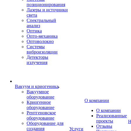
позиционирования
Лазеры и источники
света
Спектральный
анализ
Оптика
Опто-механика
Оптоволокно
Системы
виброизоляции
Детекторы
излучения
Вакуум и криогеника
Вакуумное
оборудование
О компании
Криогенное
оборудование
О компании
Рентгеновское
Реализованные
оборудование
проекты
Н
Оборудование для
Отзывы
создания
Услуги