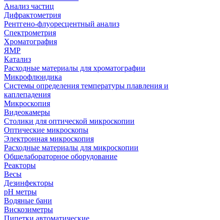
Анализ частиц
Дифрактометрия
Рентгено-флуоресцентный анализ
Спектрометрия
Хроматография
ЯМР
Катализ
Расходные материалы для хроматографии
Микрофлюидика
Системы определения температуры плавления и
каплепадения
Микроскопия
Видеокамеры
Столики для оптической микроскопии
Оптические микроскопы
Электронная микроскопия
Расходные материалы для микроскопии
Общелабораторное оборудование
Реакторы
Весы
Дезинфекторы
рН метры
Водяные бани
Вискозиметры
Пипетки автоматические