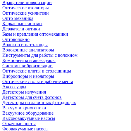
Вращатели поляризации
Оптические изоляторы
Оптические усилители
Опто-механика
Каркасные системы
Держатели оптики
Базы и крепления оптомеханики
Оптоволокно
Волокно и патч-корды
Волоконные анализаторы
Инструменты для работы с волокном
Компоненты и аксессуары
Системы виброизоляции
Оптические плиты и столешницы
Виброопоры и изоляторы
Оптические столы и рабочие места
Аксессуары
Детекторы излучения
Детекторы для счета фотонов
Детекторы на лавинных фотодиодах
Вакуум и криогеника
Вакуумное оборудование
Высоковакуумные насосы
Откачные посты
Форвакуумные насосы