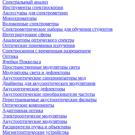
Спектральный анализ
Инструменты спектроскопии
Аксессуары для спектрометрии
Монохроматоры
Волоконные спектрометры
Спектрометрические наборы для обучения студентов
Интегрирующие сферы
Анализаторы оптического спектра
Оптические приемники излучения
Спектроскопия с временным разрешением
Оптика
Ячейки Поккельса
Пространственные модуляторы света
Модуляторы света и дефлекторы
Акустооптические синхронизаторы мод
Драйверы для акусооптических модуляторов
Акусооптические дефлекторы
Акустооптические преобразователи частоты
Перестраиваемые акустооптические фильтры
Оптические компоненты
Адаптивная оптика
Электрооптичесие модуляторы
Акустооптические модуляторы
Расширители пучка и объективы
Магнитооптические устройства