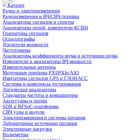
Каталог
Радио и электроизмерения
Радиоизмерения и ВЧ/СВЧ-техника
Анализаторы сигналов и спектра
Анализаторы цепей, измерители КСВН
Генераторы сигналов
Осциллографы
Усилители мощности
Частотомеры
Анализаторы коэффициента шума и источники шума
Измерители и анализаторы ВЧ мощности
Измерительные антенны
Модульные приборы PXI/PXIe/AXI
Имитаторы сигналов GPS и ГЛОНАСС
Системы и комплексы тестирования
Логические анализаторы
Стандарты частоты и компараторы
Аксессуары и опции
SDR и RFSoC‑платформы
СВЧ узлы и модули
Электроизмерения и системы питания
Лабораторные источники питания
Электронные нагрузки
Вольтметры