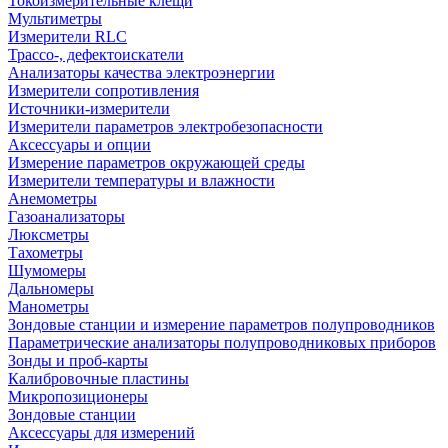
Токоизмерительные клещи
Мультиметры
Измерители RLC
Трассо-, дефектоискатели
Анализаторы качества электроэнергии
Измерители сопротивления
Источники-измерители
Измерители параметров электробезопасности
Аксессуары и опции
Измерение параметров окружающей среды
Измерители температуры и влажности
Анемометры
Газоанализаторы
Люксметры
Тахометры
Шумомеры
Дальномеры
Манометры
Зондовые станции и измерение параметров полупроводников
Параметрические анализаторы полупроводниковых приборов
Зонды и проб-карты
Калибровочные пластины
Микропозиционеры
Зондовые станции
Аксессуары для измерений