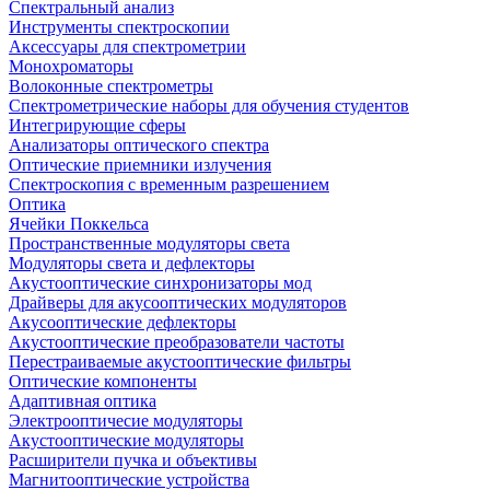
Спектральный анализ
Инструменты спектроскопии
Аксессуары для спектрометрии
Монохроматоры
Волоконные спектрометры
Спектрометрические наборы для обучения студентов
Интегрирующие сферы
Анализаторы оптического спектра
Оптические приемники излучения
Спектроскопия с временным разрешением
Оптика
Ячейки Поккельса
Пространственные модуляторы света
Модуляторы света и дефлекторы
Акустооптические синхронизаторы мод
Драйверы для акусооптических модуляторов
Акусооптические дефлекторы
Акустооптические преобразователи частоты
Перестраиваемые акустооптические фильтры
Оптические компоненты
Адаптивная оптика
Электрооптичесие модуляторы
Акустооптические модуляторы
Расширители пучка и объективы
Магнитооптические устройства