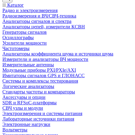
Каталог
Радио и электроизмерения
Радиоизмерения и ВЧ/СВЧ-техника
Анализаторы сигналов и спектра
Анализаторы цепей, измерители КСВН
Генераторы сигналов
Осциллографы
Усилители мощности
Частотомеры
Анализаторы коэффициента шума и источники шума
Измерители и анализаторы ВЧ мощности
Измерительные антенны
Модульные приборы PXI/PXIe/AXI
Имитаторы сигналов GPS и ГЛОНАСС
Системы и комплексы тестирования
Логические анализаторы
Стандарты частоты и компараторы
Аксессуары и опции
SDR и RFSoC‑платформы
СВЧ узлы и модули
Электроизмерения и системы питания
Лабораторные источники питания
Электронные нагрузки
Вольтметры