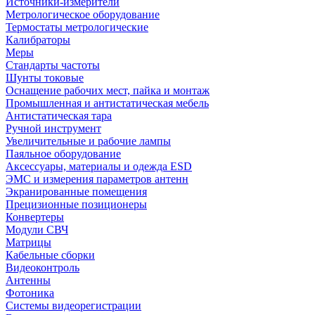
Источники-измерители
Метрологическое оборудование
Термостаты метрологические
Калибраторы
Меры
Стандарты частоты
Шунты токовые
Оснащение рабочих мест, пайка и монтаж
Промышленная и антистатическая мебель
Антистатическая тара
Ручной инструмент
Увеличительные и рабочие лампы
Паяльное оборудование
Аксессуары, материалы и одежда ESD
ЭМС и измерения параметров антенн
Экранированные помещения
Прецизионные позиционеры
Конвертеры
Модули СВЧ
Матрицы
Кабельные сборки
Видеоконтроль
Антенны
Фотоника
Cистемы видеорегистрации