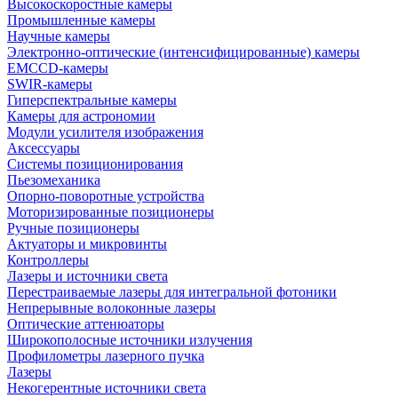
Высокоскоростные камеры
Промышленные камеры
Научные камеры
Электронно-оптические (интенсифицированные) камеры
EMCCD-камеры
SWIR-камеры
Гиперспектральные камеры
Камеры для астрономии
Модули усилителя изображения
Аксессуары
Системы позиционирования
Пьезомеханика
Опорно-поворотные устройства
Моторизированные позиционеры
Ручные позиционеры
Актуаторы и микровинты
Контроллеры
Лазеры и источники света
Перестраиваемые лазеры для интегральной фотоники
Непрерывные волоконные лазеры
Оптические аттенюаторы
Широкополосные источники излучения
Профилометры лазерного пучка
Лазеры
Некогерентные источники света