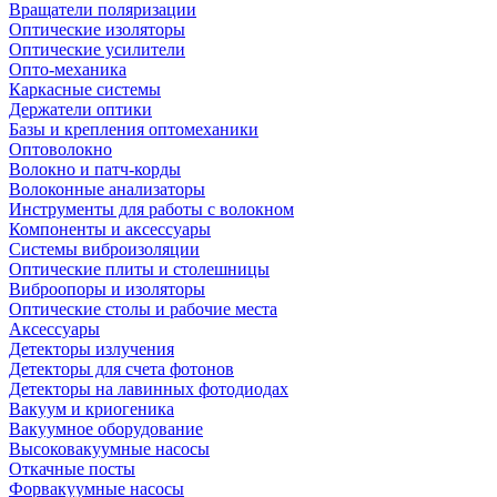
Вращатели поляризации
Оптические изоляторы
Оптические усилители
Опто-механика
Каркасные системы
Держатели оптики
Базы и крепления оптомеханики
Оптоволокно
Волокно и патч-корды
Волоконные анализаторы
Инструменты для работы с волокном
Компоненты и аксессуары
Системы виброизоляции
Оптические плиты и столешницы
Виброопоры и изоляторы
Оптические столы и рабочие места
Аксессуары
Детекторы излучения
Детекторы для счета фотонов
Детекторы на лавинных фотодиодах
Вакуум и криогеника
Вакуумное оборудование
Высоковакуумные насосы
Откачные посты
Форвакуумные насосы