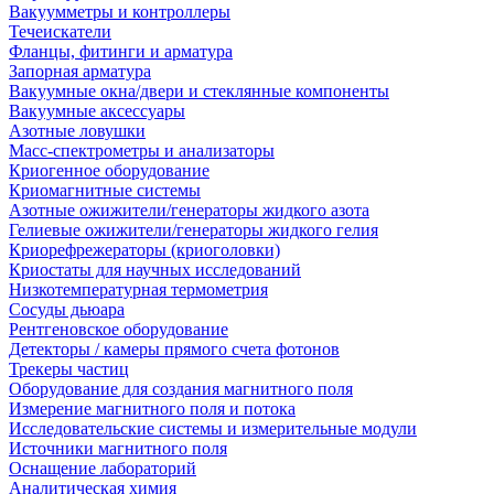
Вакуумметры и контроллеры
Течеискатели
Фланцы, фитинги и арматура
Запорная арматура
Вакуумные окна/двери и стеклянные компоненты
Вакуумные аксессуары
Азотные ловушки
Масс-спектрометры и анализаторы
Криогенное оборудование
Криомагнитные системы
Азотные ожижители/генераторы жидкого азота
Гелиевые ожижители/генераторы жидкого гелия
Криорефрежераторы (криоголовки)
Криостаты для научных исследований
Низкотемпературная термометрия
Сосуды дьюара
Рентгеновское оборудование
Детекторы / камеры прямого счета фотонов
Трекеры частиц
Оборудование для создания магнитного поля
Измерение магнитного поля и потока
Исследовательские системы и измерительные модули
Источники магнитного поля
Оснащение лабораторий
Аналитическая химия