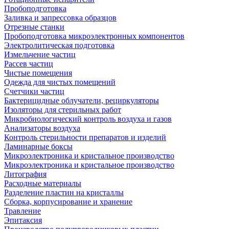
Пробоподготовка
Заливка и запрессовка образцов
Отрезные станки
Пробоподготовка микроэлектронных компонентов
Электролитическая подготовка
Измельчение частиц
Рассев частиц
Чистые помещения
Одежда для чистых помещений
Счетчики частиц
Бактерицидные облучатели, рециркуляторы
Изоляторы для стерильных работ
Микробиологический контроль воздуха и газов
Анализаторы воздуха
Контроль стерильности препаратов и изделий
Ламинарные боксы
Микроэлектроника и кристальное производство
Микроэлектроника и кристальное производство
Литография
Расходные материалы
Разделение пластин на кристаллы
Сборка, корпусирование и хранение
Травление
Эпитаксия