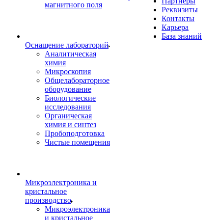
Партнеры
магнитного поля
Реквизиты
Контакты
Карьера
База знаний
Оснащение лабораторий
Аналитическая
химия
Микроскопия
Общелабораторное
оборудование
Биологические
исследования
Органическая
химия и синтез
Пробоподготовка
Чистые помещения
Микроэлектроника и
кристальное
производство
Микроэлектроника
и кристальное