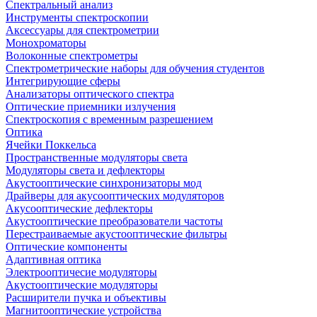
Спектральный анализ
Инструменты спектроскопии
Аксессуары для спектрометрии
Монохроматоры
Волоконные спектрометры
Спектрометрические наборы для обучения студентов
Интегрирующие сферы
Анализаторы оптического спектра
Оптические приемники излучения
Спектроскопия с временным разрешением
Оптика
Ячейки Поккельса
Пространственные модуляторы света
Модуляторы света и дефлекторы
Акустооптические синхронизаторы мод
Драйверы для акусооптических модуляторов
Акусооптические дефлекторы
Акустооптические преобразователи частоты
Перестраиваемые акустооптические фильтры
Оптические компоненты
Адаптивная оптика
Электрооптичесие модуляторы
Акустооптические модуляторы
Расширители пучка и объективы
Магнитооптические устройства