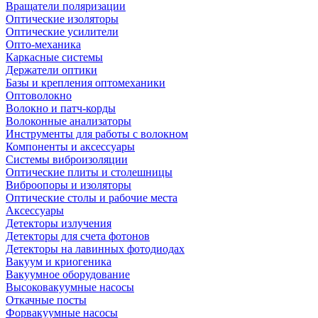
Вращатели поляризации
Оптические изоляторы
Оптические усилители
Опто-механика
Каркасные системы
Держатели оптики
Базы и крепления оптомеханики
Оптоволокно
Волокно и патч-корды
Волоконные анализаторы
Инструменты для работы с волокном
Компоненты и аксессуары
Системы виброизоляции
Оптические плиты и столешницы
Виброопоры и изоляторы
Оптические столы и рабочие места
Аксессуары
Детекторы излучения
Детекторы для счета фотонов
Детекторы на лавинных фотодиодах
Вакуум и криогеника
Вакуумное оборудование
Высоковакуумные насосы
Откачные посты
Форвакуумные насосы