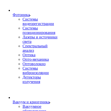
Фотоника
Cистемы
видеорегистрации
Системы
позиционирования
Лазеры и источники
света
Спектральный
анализ
Оптика
Опто-механика
Оптоволокно
Системы
виброизоляции
Детекторы
излучения
Вакуум и криогеника
Вакуумное
оборудование