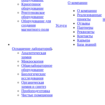
О компании
Криогенное
оборудование
О компании
Рентгеновское
Реализованные
оборудование
проекты
Н
Оборудование для
Отзывы
создания
Услуги
Партнеры
магнитного поля
Реквизиты
Контакты
Карьера
База знаний
Оснащение лабораторий
Аналитическая
химия
Микроскопия
Общелабораторное
оборудование
Биологические
исследования
Органическая
химия и синтез
Пробоподготовка
Чистые помещения