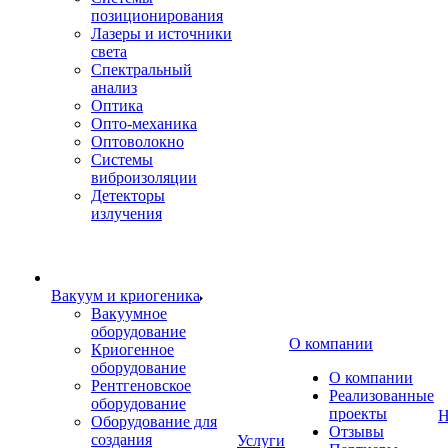
позиционирования
Лазеры и источники
света
Спектральный
анализ
Оптика
Опто-механика
Оптоволокно
Системы
виброизоляции
Детекторы
излучения
Вакуум и криогеника
Вакуумное
оборудование
О компании
Криогенное
оборудование
О компании
Рентгеновское
Реализованные
оборудование
проекты
Н
Оборудование для
Отзывы
создания
Услуги