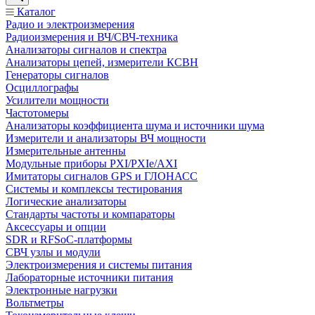
Каталог
Радио и электроизмерения
Радиоизмерения и ВЧ/СВЧ-техника
Анализаторы сигналов и спектра
Анализаторы цепей, измерители КСВН
Генераторы сигналов
Осциллографы
Усилители мощности
Частотомеры
Анализаторы коэффициента шума и источники шума
Измерители и анализаторы ВЧ мощности
Измерительные антенны
Модульные приборы PXI/PXIe/AXI
Имитаторы сигналов GPS и ГЛОНАСС
Системы и комплексы тестирования
Логические анализаторы
Стандарты частоты и компараторы
Аксессуары и опции
SDR и RFSoC‑платформы
СВЧ узлы и модули
Электроизмерения и системы питания
Лабораторные источники питания
Электронные нагрузки
Вольтметры