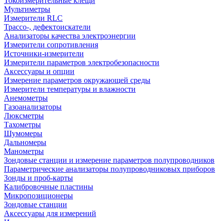
Токоизмерительные клещи
Мультиметры
Измерители RLC
Трассо-, дефектоискатели
Анализаторы качества электроэнергии
Измерители сопротивления
Источники-измерители
Измерители параметров электробезопасности
Аксессуары и опции
Измерение параметров окружающей среды
Измерители температуры и влажности
Анемометры
Газоанализаторы
Люксметры
Тахометры
Шумомеры
Дальномеры
Манометры
Зондовые станции и измерение параметров полупроводников
Параметрические анализаторы полупроводниковых приборов
Зонды и проб-карты
Калибровочные пластины
Микропозиционеры
Зондовые станции
Аксессуары для измерений