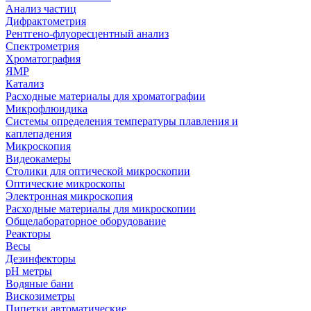
Анализ частиц
Дифрактометрия
Рентгено-флуоресцентный анализ
Спектрометрия
Хроматография
ЯМР
Катализ
Расходные материалы для хроматографии
Микрофлюидика
Системы определения температуры плавления и
каплепадения
Микроскопия
Видеокамеры
Столики для оптической микроскопии
Оптические микроскопы
Электронная микроскопия
Расходные материалы для микроскопии
Общелабораторное оборудование
Реакторы
Весы
Дезинфекторы
рН метры
Водяные бани
Вискозиметры
Пипетки автоматические