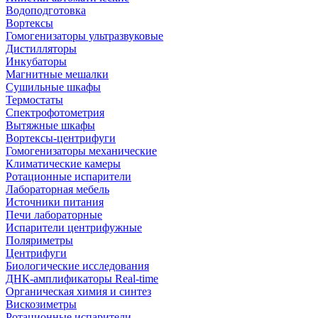
Водоподготовка
Вортексы
Гомогенизаторы ультразвуковые
Дистилляторы
Инкубаторы
Магнитные мешалки
Сушильные шкафы
Термостаты
Спектрофотометрия
Вытяжные шкафы
Вортексы-центрифуги
Гомогенизаторы механические
Климатические камеры
Ротационные испарители
Лабораторная мебель
Источники питания
Печи лабораторные
Испарители центрифужные
Поляриметры
Центрифуги
Биологические исследования
ДНК-амплификаторы Real-time
Органическая химия и синтез
Вискозиметры
Ротационные испарители