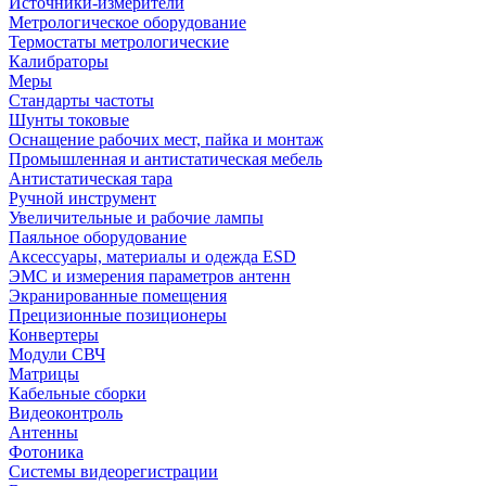
Источники-измерители
Метрологическое оборудование
Термостаты метрологические
Калибраторы
Меры
Стандарты частоты
Шунты токовые
Оснащение рабочих мест, пайка и монтаж
Промышленная и антистатическая мебель
Антистатическая тара
Ручной инструмент
Увеличительные и рабочие лампы
Паяльное оборудование
Аксессуары, материалы и одежда ESD
ЭМС и измерения параметров антенн
Экранированные помещения
Прецизионные позиционеры
Конвертеры
Модули СВЧ
Матрицы
Кабельные сборки
Видеоконтроль
Антенны
Фотоника
Cистемы видеорегистрации