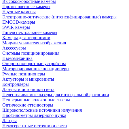
Высокоскоростные камеры
Промышленные камеры
Научные камеры
Электронно-оптические (интенсифицированные) камеры
EMCCD-камеры
SWIR-камеры
Гиперспектральные камеры
Камеры для астрономии
Модули усилителя изображения
Аксессуары
Системы позиционирования
Пьезомеханика
Опорно-поворотные устройства
Моторизированные позиционеры
Ручные позиционеры
Актуаторы и микровинты
Контроллеры
Лазеры и источники света
Перестраиваемые лазеры для интегральной фотоники
Непрерывные волоконные лазеры
Оптические аттенюаторы
Широкополосные источники излучения
Профилометры лазерного пучка
Лазеры
Некогерентные источники света