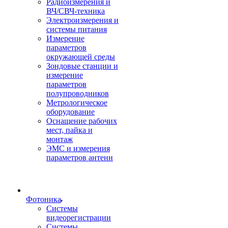
Радиоизмерения и
ВЧ/СВЧ-техника
Электроизмерения и
системы питания
Измерение
параметров
окружающей среды
Зондовые станции и
измерение
параметров
полупроводников
Метрологическое
оборудование
Оснащение рабочих
мест, пайка и
монтаж
ЭМС и измерения
параметров антенн
Фотоника
Cистемы
видеорегистрации
Системы