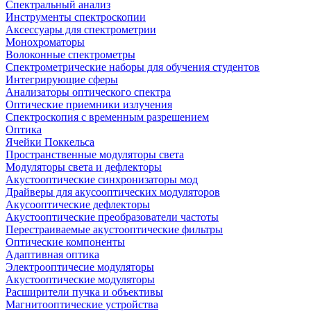
Спектральный анализ
Инструменты спектроскопии
Аксессуары для спектрометрии
Монохроматоры
Волоконные спектрометры
Спектрометрические наборы для обучения студентов
Интегрирующие сферы
Анализаторы оптического спектра
Оптические приемники излучения
Спектроскопия с временным разрешением
Оптика
Ячейки Поккельса
Пространственные модуляторы света
Модуляторы света и дефлекторы
Акустооптические синхронизаторы мод
Драйверы для акусооптических модуляторов
Акусооптические дефлекторы
Акустооптические преобразователи частоты
Перестраиваемые акустооптические фильтры
Оптические компоненты
Адаптивная оптика
Электрооптичесие модуляторы
Акустооптические модуляторы
Расширители пучка и объективы
Магнитооптические устройства