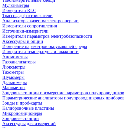
Токоизмерительные клещи
Мультиметры
Измерители RLC
Трассо-, дефектоискатели
Анализаторы качества электроэнергии
Измерители сопротивления
Источники-измерители
Измерители параметров электробезопасности
Аксессуары и опции
Измерение параметров окружающей среды
Измерители температуры и влажности
Анемометры
Газоанализаторы
Люксметры
Тахометры
Шумомеры
Дальномеры
Манометры
Зондовые станции и измерение параметров полупроводников
Параметрические анализаторы полупроводниковых приборов
Зонды и проб-карты
Калибровочные пластины
Микропозиционеры
Зондовые станции
Аксессуары для измерений