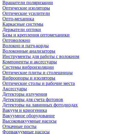
Вращатели поляризации
Оптические изоляторы
Оптические усилители
Опто-механика
Каркасные системы
Держатели оптики
Базы и крепления оптомеханики
Оптоволокно
Волокно и патч-корды
Волоконные анализаторы
Инструменты для работы с волокном
Компоненты и аксессуары
Системы виброизоляции
Оптические плиты и столешницы
Виброопоры и изоляторы
Оптические столы и рабочие места
Аксессуары
Детекторы излучения
Детекторы для счета фотонов
Детекторы на лавинных фотодиодах
Вакуум и криогеника
Вакуумное оборудование
Высоковакуумные насосы
Откачные посты
Форвакуумные насосы