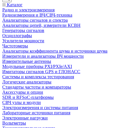
Каталог
Радио и электроизмерения
Радиоизмерения и ВЧ/СВЧ-техника
Анализаторы сигналов и спектра
Анализаторы цепей, измерители КСВН
Генераторы сигналов
Осциллографы
Усилители мощности
Частотомеры
Анализаторы коэффициента шума и источники шума
Измерители и анализаторы ВЧ мощности
Измерительные антенны
Модульные приборы PXI/PXIe/AXI
Имитаторы сигналов GPS и ГЛОНАСС
Системы и комплексы тестирования
Логические анализаторы
Стандарты частоты и компараторы
Аксессуары и опции
SDR и RFSoC‑платформы
СВЧ узлы и модули
Электроизмерения и системы питания
Лабораторные источники питания
Электронные нагрузки
Вольтметры