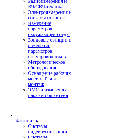
Радиоизмерения и
ВЧ/СВЧ-техника
Электроизмерения и
системы питания
Измерение
параметров
окружающей среды
Зондовые станции и
измерение
параметров
полупроводников
Метрологическое
оборудование
Оснащение рабочих
мест, пайка и
монтаж
ЭМС и измерения
параметров антенн
Фотоника
Cистемы
видеорегистрации
Системы