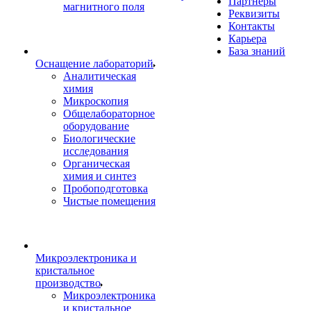
Партнеры
магнитного поля
Реквизиты
Контакты
Карьера
База знаний
Оснащение лабораторий
Аналитическая
химия
Микроскопия
Общелабораторное
оборудование
Биологические
исследования
Органическая
химия и синтез
Пробоподготовка
Чистые помещения
Микроэлектроника и
кристальное
производство
Микроэлектроника
и кристальное