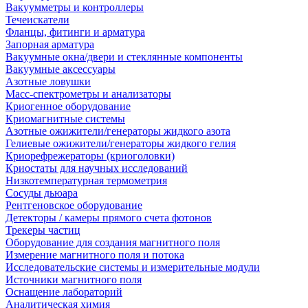
Вакуумметры и контроллеры
Течеискатели
Фланцы, фитинги и арматура
Запорная арматура
Вакуумные окна/двери и стеклянные компоненты
Вакуумные аксессуары
Азотные ловушки
Масс-спектрометры и анализаторы
Криогенное оборудование
Криомагнитные системы
Азотные ожижители/генераторы жидкого азота
Гелиевые ожижители/генераторы жидкого гелия
Криорефрежераторы (криоголовки)
Криостаты для научных исследований
Низкотемпературная термометрия
Сосуды дьюара
Рентгеновское оборудование
Детекторы / камеры прямого счета фотонов
Трекеры частиц
Оборудование для создания магнитного поля
Измерение магнитного поля и потока
Исследовательские системы и измерительные модули
Источники магнитного поля
Оснащение лабораторий
Аналитическая химия