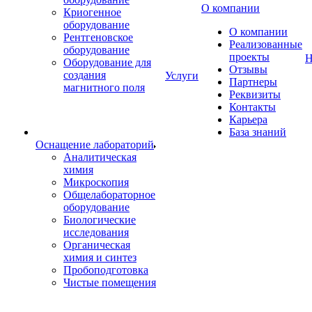
О компании
Криогенное
оборудование
О компании
Рентгеновское
Реализованные
оборудование
проекты
Н
Оборудование для
Отзывы
создания
Услуги
Партнеры
магнитного поля
Реквизиты
Контакты
Карьера
База знаний
Оснащение лабораторий
Аналитическая
химия
Микроскопия
Общелабораторное
оборудование
Биологические
исследования
Органическая
химия и синтез
Пробоподготовка
Чистые помещения