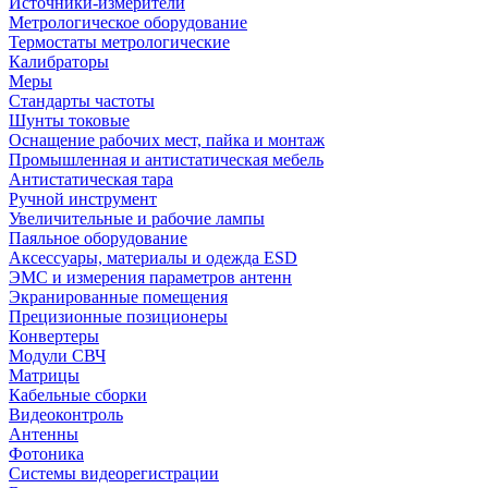
Источники-измерители
Метрологическое оборудование
Термостаты метрологические
Калибраторы
Меры
Стандарты частоты
Шунты токовые
Оснащение рабочих мест, пайка и монтаж
Промышленная и антистатическая мебель
Антистатическая тара
Ручной инструмент
Увеличительные и рабочие лампы
Паяльное оборудование
Аксессуары, материалы и одежда ESD
ЭМС и измерения параметров антенн
Экранированные помещения
Прецизионные позиционеры
Конвертеры
Модули СВЧ
Матрицы
Кабельные сборки
Видеоконтроль
Антенны
Фотоника
Cистемы видеорегистрации