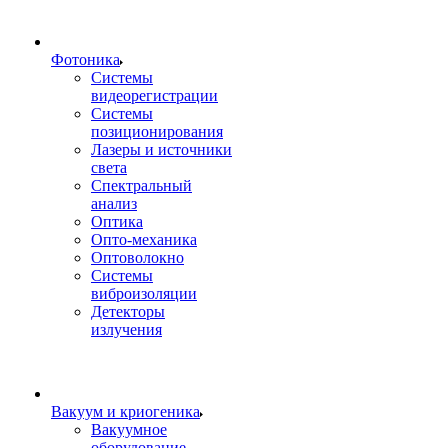
Фотоника
Cистемы
видеорегистрации
Системы
позиционирования
Лазеры и источники
света
Спектральный
анализ
Оптика
Опто-механика
Оптоволокно
Системы
виброизоляции
Детекторы
излучения
Вакуум и криогеника
Вакуумное
оборудование