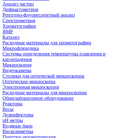
Анализ частиц
Дифрактометрия
Рентгено-флуоресцентный анализ
Спектрометрия
Хроматография
ЯМР
Катализ
Расходные материалы для хроматографии
Микрофлюидика
Системы определения температуры плавления и
каплепадения
Микроскопия
Видеокамеры
Столики для оптической микроскопии
Оптические микроскопы
Электронная микроскопия
Расходные материалы для микроскопии
Общелабораторное оборудование
Реакторы
Весы
Дезинфекторы
рН метры
Водяные бани
Вискозиметры
Пипетки автоматические