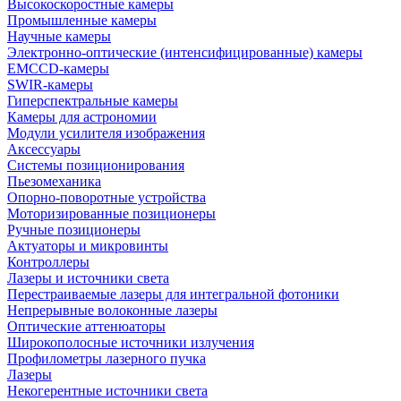
Высокоскоростные камеры
Промышленные камеры
Научные камеры
Электронно-оптические (интенсифицированные) камеры
EMCCD-камеры
SWIR-камеры
Гиперспектральные камеры
Камеры для астрономии
Модули усилителя изображения
Аксессуары
Системы позиционирования
Пьезомеханика
Опорно-поворотные устройства
Моторизированные позиционеры
Ручные позиционеры
Актуаторы и микровинты
Контроллеры
Лазеры и источники света
Перестраиваемые лазеры для интегральной фотоники
Непрерывные волоконные лазеры
Оптические аттенюаторы
Широкополосные источники излучения
Профилометры лазерного пучка
Лазеры
Некогерентные источники света