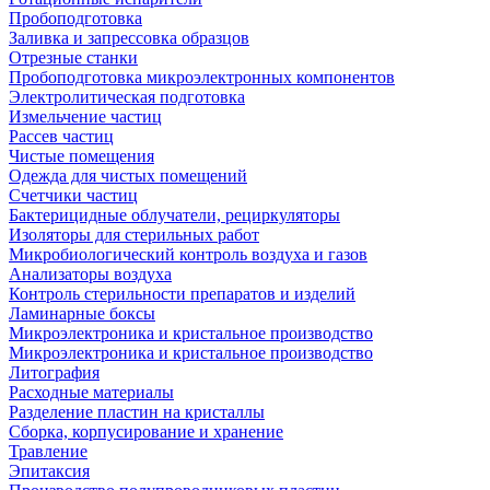
Пробоподготовка
Заливка и запрессовка образцов
Отрезные станки
Пробоподготовка микроэлектронных компонентов
Электролитическая подготовка
Измельчение частиц
Рассев частиц
Чистые помещения
Одежда для чистых помещений
Счетчики частиц
Бактерицидные облучатели, рециркуляторы
Изоляторы для стерильных работ
Микробиологический контроль воздуха и газов
Анализаторы воздуха
Контроль стерильности препаратов и изделий
Ламинарные боксы
Микроэлектроника и кристальное производство
Микроэлектроника и кристальное производство
Литография
Расходные материалы
Разделение пластин на кристаллы
Сборка, корпусирование и хранение
Травление
Эпитаксия