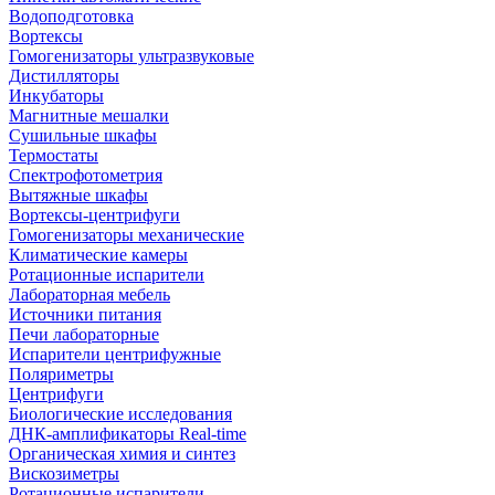
Водоподготовка
Вортексы
Гомогенизаторы ультразвуковые
Дистилляторы
Инкубаторы
Магнитные мешалки
Сушильные шкафы
Термостаты
Спектрофотометрия
Вытяжные шкафы
Вортексы-центрифуги
Гомогенизаторы механические
Климатические камеры
Ротационные испарители
Лабораторная мебель
Источники питания
Печи лабораторные
Испарители центрифужные
Поляриметры
Центрифуги
Биологические исследования
ДНК-амплификаторы Real-time
Органическая химия и синтез
Вискозиметры
Ротационные испарители