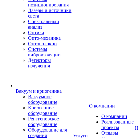
позиционирования
Лазеры и источники
света
Спектральный
анализ
Оптика
Опто-механика
Оптоволокно
Системы
виброизоляции
Детекторы
излучения
Вакуум и криогеника
Вакуумное
оборудование
О компании
Криогенное
оборудование
О компании
Рентгеновское
Реализованные
оборудование
проекты
Н
Оборудование для
Отзывы
создания
Услуги