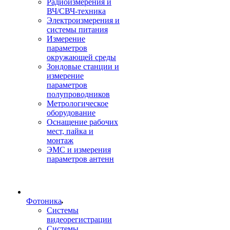
Радиоизмерения и
ВЧ/СВЧ-техника
Электроизмерения и
системы питания
Измерение
параметров
окружающей среды
Зондовые станции и
измерение
параметров
полупроводников
Метрологическое
оборудование
Оснащение рабочих
мест, пайка и
монтаж
ЭМС и измерения
параметров антенн
Фотоника
Cистемы
видеорегистрации
Системы