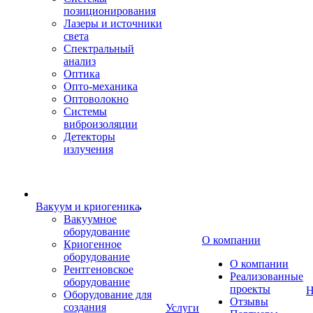
позиционирования
Лазеры и источники
света
Спектральный
анализ
Оптика
Опто-механика
Оптоволокно
Системы
виброизоляции
Детекторы
излучения
Вакуум и криогеника
Вакуумное
оборудование
О компании
Криогенное
оборудование
О компании
Рентгеновское
Реализованные
оборудование
проекты
Н
Оборудование для
Отзывы
создания
Услуги