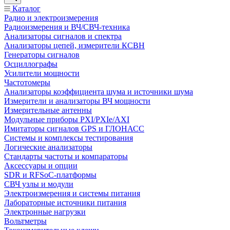
Каталог
Радио и электроизмерения
Радиоизмерения и ВЧ/СВЧ-техника
Анализаторы сигналов и спектра
Анализаторы цепей, измерители КСВН
Генераторы сигналов
Осциллографы
Усилители мощности
Частотомеры
Анализаторы коэффициента шума и источники шума
Измерители и анализаторы ВЧ мощности
Измерительные антенны
Модульные приборы PXI/PXIe/AXI
Имитаторы сигналов GPS и ГЛОНАСС
Системы и комплексы тестирования
Логические анализаторы
Стандарты частоты и компараторы
Аксессуары и опции
SDR и RFSoC‑платформы
СВЧ узлы и модули
Электроизмерения и системы питания
Лабораторные источники питания
Электронные нагрузки
Вольтметры