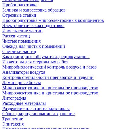
Пробоподготовка
Заливка и запрессовка образцов
Отрезные станки
Пробоподготовка микроэлектронных компонентов
Электролитическая подготовка
Измельчение частиц
Рассев частиц
Чистые помещения
Одежда для чистых помещений
Счетчики частиц
Бактерицидные облучатели, рециркуляторы
Изоляторы для стерильных работ
Микробиологический контроль воздуха и газов
Анализаторы воздуха
Контроль стерильности препаратов и изделий
Ламинарные боксы
Микроэлектроника и кристальное производство
Микроэлектроника и кристальное производство
Литография
Расходные материалы
Разделение пластин на кристаллы
Сборка, корпусирование и хранение
Травление
Эпитаксия