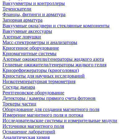
Вакуумметры и контроллеры
Течеискатели
Фланцы, фитинги и арматура
Запорная арматура
Вакуумные окна/двери и стеклянные компоненты
Вакуумные аксессуары
Азотные ловушки
Масс-спектрометры и анализаторы
Криогенное оборудование
Криомагнитные системы
Азотные ожижители/генераторы жидкого азота
Гелиевые ожижители/генераторы жидкого гелия
Криорефрежераторы (криоголовки)
Криостаты для научных исследований
Низкотемпературная термометрия
Сосуды дьюара
Рентгеновское оборудование
Детекторы / камеры прямого счета фотонов
Трекеры частиц
Оборудование для создания магнитного поля
Измерение магнитного поля и потока
Исследовательские системы и измерительные модули
Источники магнитного поля
Оснащение лабораторий
Аналитическая химия