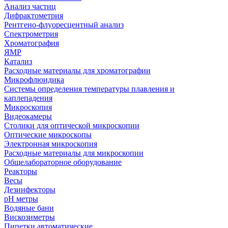
Анализ частиц
Дифрактометрия
Рентгено-флуоресцентный анализ
Спектрометрия
Хроматография
ЯМР
Катализ
Расходные материалы для хроматографии
Микрофлюидика
Системы определения температуры плавления и
каплепадения
Микроскопия
Видеокамеры
Столики для оптической микроскопии
Оптические микроскопы
Электронная микроскопия
Расходные материалы для микроскопии
Общелабораторное оборудование
Реакторы
Весы
Дезинфекторы
рН метры
Водяные бани
Вискозиметры
Пипетки автоматические