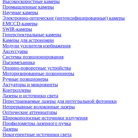
Высокоскоростные камеры
Промышленные камеры
Научные камеры
Электронно-оптические (интенсифицированные) камеры
EMCCD-камеры
SWIR-камеры
Гиперспектральные камеры
Камеры для астрономии
Модули усилителя изображения
Аксессуары
Системы позиционирования
Пьезомеханика
Опорно-поворотные устройства
Моторизированные позиционеры
Ручные позиционеры
Актуаторы и микровинты
Контроллеры
Лазеры и источники света
Перестраиваемые лазеры для интегральной фотоники
Непрерывные волоконные лазеры
Оптические аттенюаторы
Широкополосные источники излучения
Профилометры лазерного пучка
Лазеры
Некогерентные источники света