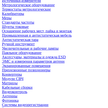
Источники-измерители
Метрологическое оборудование
Термостаты метрологические
Калибраторы
Меры
Стандарты частоты
Шунты токовые
Оснащение рабочих мест, пайка и монтаж
Промышленная и антистатическая мебель
Антистатическая тара
Ручной инструмент
Увеличительные и рабочие лампы
Паяльное оборудование
Аксессуары, материалы и одежда ESD
ЭМС и измерения параметров антенн
Экранированные помещения
Прецизионные позиционеры
Конвертеры
Модули СВЧ
Матрицы
Кабельные сборки
Видеоконтроль
Антенны
Фотоника
Cистемы видеорегистрации