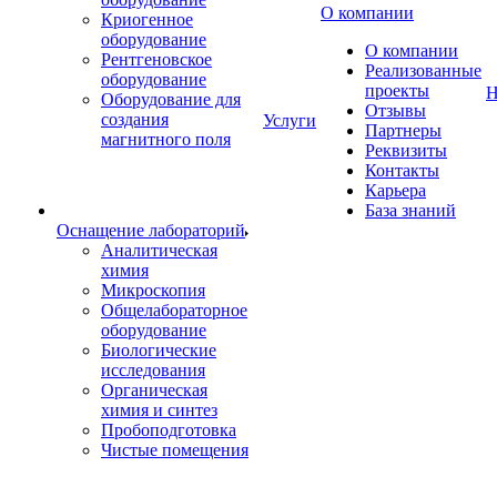
О компании
Криогенное
оборудование
О компании
Рентгеновское
Реализованные
оборудование
проекты
Н
Оборудование для
Отзывы
создания
Услуги
Партнеры
магнитного поля
Реквизиты
Контакты
Карьера
База знаний
Оснащение лабораторий
Аналитическая
химия
Микроскопия
Общелабораторное
оборудование
Биологические
исследования
Органическая
химия и синтез
Пробоподготовка
Чистые помещения