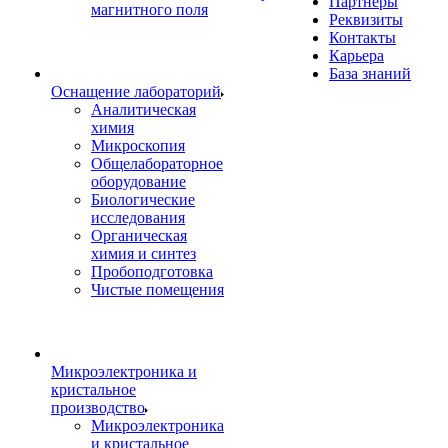
Партнеры
магнитного поля
Реквизиты
Контакты
Карьера
База знаний
Оснащение лабораторий
Аналитическая
химия
Микроскопия
Общелабораторное
оборудование
Биологические
исследования
Органическая
химия и синтез
Пробоподготовка
Чистые помещения
Микроэлектроника и
кристальное
производство
Микроэлектроника
и кристальное