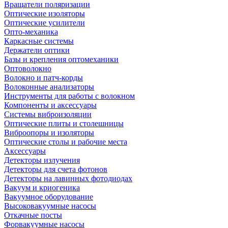
Вращатели поляризации
Оптические изоляторы
Оптические усилители
Опто-механика
Каркасные системы
Держатели оптики
Базы и крепления оптомеханики
Оптоволокно
Волокно и патч-корды
Волоконные анализаторы
Инструменты для работы с волокном
Компоненты и аксессуары
Системы виброизоляции
Оптические плиты и столешницы
Виброопоры и изоляторы
Оптические столы и рабочие места
Аксессуары
Детекторы излучения
Детекторы для счета фотонов
Детекторы на лавинных фотодиодах
Вакуум и криогеника
Вакуумное оборудование
Высоковакуумные насосы
Откачные посты
Форвакуумные насосы