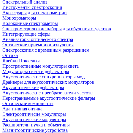
Спектральный анализ
Инструменты спектроскопии
Аксессуары для спектрометрии
Монохроматоры
Волоконные спектрометры
Спектрометрические наборы для обучения студентов
Интегрирующие сферы
Анализаторы оптического спектра
Оптические приемники излучения
Спектроскопия с временным разрешением
Оптика
Ячейки Поккельса
Пространственные модуляторы света
Модуляторы света и дефлекторы
Акустооптические синхронизаторы мод
Драйверы для акусооптических модуляторов
Акусооптические дефлекторы
Акустооптические преобразователи частоты
Перестраиваемые акустооптические фильтры
Оптические компоненты
Адаптивная оптика
Электрооптичесие модуляторы
Акустооптические модуляторы
Расширители пучка и объективы
Магнитооптические устройства