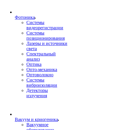
Фотоника
Cистемы
видеорегистрации
Системы
позиционирования
Лазеры и источники
света
Спектральный
анализ
Оптика
Опто-механика
Оптоволокно
Системы
виброизоляции
Детекторы
излучения
Вакуум и криогеника
Вакуумное
оборудование