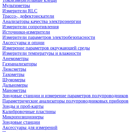
Токоизмерительные клещи
Мультиметры
Измерители RLC
Трассо-, дефектоискатели
Анализаторы качества электроэнергии
Измерители сопротивления
Источники-измерители
Измерители параметров электробезопасности
Аксессуары и опции
Измерение параметров окружающей среды
Измерители температуры и влажности
Анемометры
Газоанализаторы
Люксметры
Тахометры
Шумомеры
Дальномеры
Манометры
Зондовые станции и измерение параметров полупроводников
Параметрические анализаторы полупроводниковых приборов
Зонды и проб-карты
Калибровочные пластины
Микропозиционеры
Зондовые станции
Аксессуары для измерений