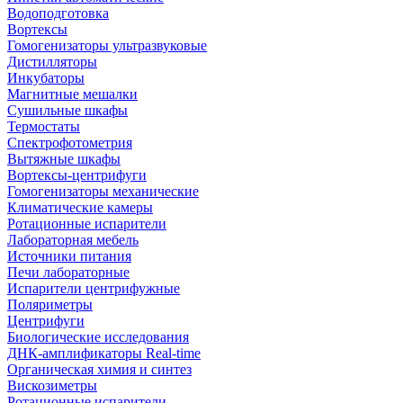
Водоподготовка
Вортексы
Гомогенизаторы ультразвуковые
Дистилляторы
Инкубаторы
Магнитные мешалки
Сушильные шкафы
Термостаты
Спектрофотометрия
Вытяжные шкафы
Вортексы-центрифуги
Гомогенизаторы механические
Климатические камеры
Ротационные испарители
Лабораторная мебель
Источники питания
Печи лабораторные
Испарители центрифужные
Поляриметры
Центрифуги
Биологические исследования
ДНК-амплификаторы Real-time
Органическая химия и синтез
Вискозиметры
Ротационные испарители