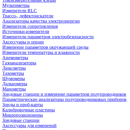
Токоизмерительные клещи
Мультиметры
Измерители RLC
Трассо-, дефектоискатели
Анализаторы качества электроэнергии
Измерители сопротивления
Источники-измерители
Измерители параметров электробезопасности
Аксессуары и опции
Измерение параметров окружающей среды
Измерители температуры и влажности
Анемометры
Газоанализаторы
Люксметры
Тахометры
Шумомеры
Дальномеры
Манометры
Зондовые станции и измерение параметров полупроводников
Параметрические анализаторы полупроводниковых приборов
Зонды и проб-карты
Калибровочные пластины
Микропозиционеры
Зондовые станции
Аксессуары для измерений