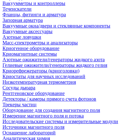
Вакуумметры и контроллеры
Течеискатели
Фланцы, фитинги и арматура
Запорная арматура
Вакуумные окна/двери и стеклянные компоненты
Вакуумные аксессуары
Азотные ловушки
Масс-спектрометры и анализаторы
Криогенное оборудование
Криомагнитные системы
Азотные ожижители/генераторы жидкого азота
Гелиевые ожижители/генераторы жидкого гелия
Криорефрежераторы (криоголовки)
Криостаты для научных исследований
Низкотемпературная термометрия
Сосуды дьюара
Рентгеновское оборудование
Детекторы / камеры прямого счета фотонов
Трекеры частиц
Оборудование для создания магнитного поля
Измерение магнитного поля и потока
Исследовательские системы и измерительные модули
Источники магнитного поля
Оснащение лабораторий
Аналитическая химия