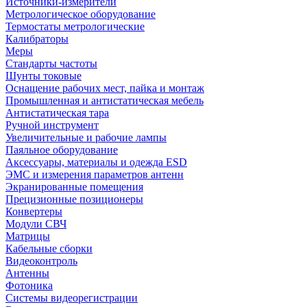
Источники-измерители
Метрологическое оборудование
Термостаты метрологические
Калибраторы
Меры
Стандарты частоты
Шунты токовые
Оснащение рабочих мест, пайка и монтаж
Промышленная и антистатическая мебель
Антистатическая тара
Ручной инструмент
Увеличительные и рабочие лампы
Паяльное оборудование
Аксессуары, материалы и одежда ESD
ЭМС и измерения параметров антенн
Экранированные помещения
Прецизионные позиционеры
Конвертеры
Модули СВЧ
Матрицы
Кабельные сборки
Видеоконтроль
Антенны
Фотоника
Cистемы видеорегистрации