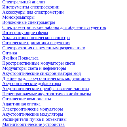
Спектральный анализ
Инструменты спектроскопии
Аксессуары для спектрометрии
Монохроматоры
Волоконные спектрометры
Спектрометрические наборы для обучения студентов
Интегрирующие сферы
Анализаторы оптического спектра
Оптические приемники излучения
Спектроскопия с временным разрешением
Оптика
Ячейки Поккельса
Пространственные модуляторы света
Модуляторы света и дефлекторы
Акустооптические синхронизаторы мод
Драйверы для акусооптических модуляторов
Акусооптические дефлекторы
Акустооптические преобразователи частоты
Перестраиваемые акустооптические фильтры
Оптические компоненты
Адаптивная оптика
Электрооптичесие модуляторы
Акустооптические модуляторы
Расширители пучка и объективы
Магнитооптические устройства