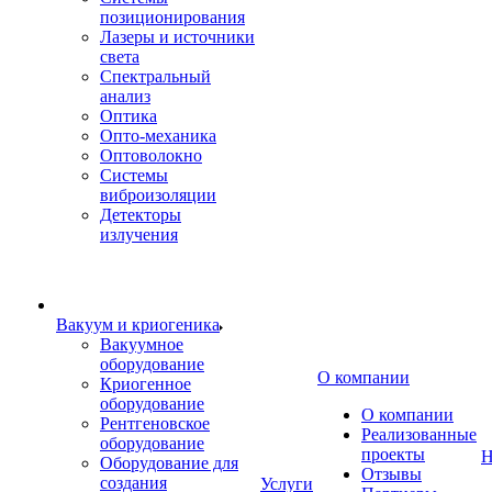
позиционирования
Лазеры и источники
света
Спектральный
анализ
Оптика
Опто-механика
Оптоволокно
Системы
виброизоляции
Детекторы
излучения
Вакуум и криогеника
Вакуумное
оборудование
О компании
Криогенное
оборудование
О компании
Рентгеновское
Реализованные
оборудование
проекты
Н
Оборудование для
Отзывы
создания
Услуги