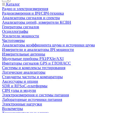
Каталог
Радио и электроизмерения
Радиоизмерения и ВЧ/СВЧ-техника
Анализаторы сигналов и спектра
Анализаторы цепей, измерители КСВН
Генераторы сигналов
Осциллографы
Усилители мощности
Частотомеры
Анализаторы коэффициента шума и источники шума
Измерители и анализаторы ВЧ мощности
Измерительные антенны
Модульные приборы PXI/PXIe/AXI
Имитаторы сигналов GPS и ГЛОНАСС
Системы и комплексы тестирования
Логические анализаторы
Стандарты частоты и компараторы
Аксессуары и опции
SDR и RFSoC‑платформы
СВЧ узлы и модули
Электроизмерения и системы питания
Лабораторные источники питания
Электронные нагрузки
Вольтметры