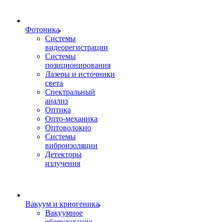
Фотоника
Cистемы
видеорегистрации
Системы
позиционирования
Лазеры и источники
света
Спектральный
анализ
Оптика
Опто-механика
Оптоволокно
Системы
виброизоляции
Детекторы
излучения
Вакуум и криогеника
Вакуумное
оборудование