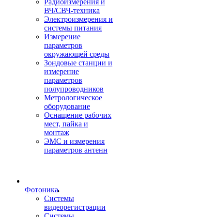
Радиоизмерения и
ВЧ/СВЧ-техника
Электроизмерения и
системы питания
Измерение
параметров
окружающей среды
Зондовые станции и
измерение
параметров
полупроводников
Метрологическое
оборудование
Оснащение рабочих
мест, пайка и
монтаж
ЭМС и измерения
параметров антенн
Фотоника
Cистемы
видеорегистрации
Системы