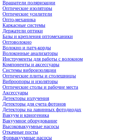
Вращатели поляризации
Оптические изоляторы
Оптические усилители
Опто-механика
Каркасные системы
Держатели оптики
Базы и крепления оптомеханики
Оптоволокно
Волокно и патч-корды
Волоконные анализаторы
Инструменты для работы с волокном
Компоненты и аксессуары
Системы виброизоляции
Оптические плиты и столешницы
Виброопоры и изоляторы
Оптические столы и рабочие места
Аксессуары
Детекторы излучения
Детекторы для счета фотонов
Детекторы на лавинных фотодиодах
Вакуум и криогеника
Вакуумное оборудование
Высоковакуумные насосы
Откачные посты
Форвакуумные насосы