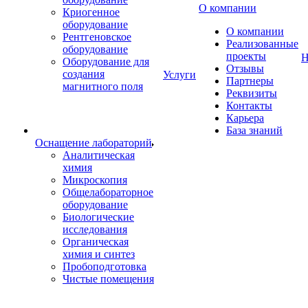
О компании
Криогенное
оборудование
О компании
Рентгеновское
Реализованные
оборудование
проекты
Н
Оборудование для
Отзывы
создания
Услуги
Партнеры
магнитного поля
Реквизиты
Контакты
Карьера
База знаний
Оснащение лабораторий
Аналитическая
химия
Микроскопия
Общелабораторное
оборудование
Биологические
исследования
Органическая
химия и синтез
Пробоподготовка
Чистые помещения