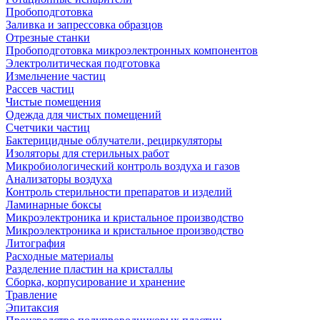
Пробоподготовка
Заливка и запрессовка образцов
Отрезные станки
Пробоподготовка микроэлектронных компонентов
Электролитическая подготовка
Измельчение частиц
Рассев частиц
Чистые помещения
Одежда для чистых помещений
Счетчики частиц
Бактерицидные облучатели, рециркуляторы
Изоляторы для стерильных работ
Микробиологический контроль воздуха и газов
Анализаторы воздуха
Контроль стерильности препаратов и изделий
Ламинарные боксы
Микроэлектроника и кристальное производство
Микроэлектроника и кристальное производство
Литография
Расходные материалы
Разделение пластин на кристаллы
Сборка, корпусирование и хранение
Травление
Эпитаксия