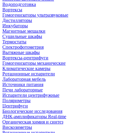
Водоподготовка
Вортексы
Гомогенизаторы ультразвуковые
Дистилляторы
Инкубаторы
Магнитные мешалки
Сушильные шкафы
Термостаты
Спектрофотометрия
Вытяжные шкафы
Вортексы-центрифуги
Гомогенизаторы механические
Климатические камеры
Ротационные испарители
Лабораторная мебель
Источники питания
Печи лабораторные
Испарители центрифужные
Поляриметры
Центрифуги
Биологические исследования
ДНК-амплификаторы Real-time
Органическая химия и синтез
Вискозиметры
Ротационные испарители