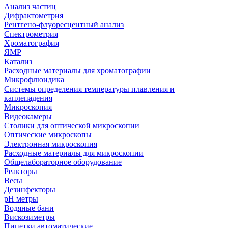
Анализ частиц
Дифрактометрия
Рентгено-флуоресцентный анализ
Спектрометрия
Хроматография
ЯМР
Катализ
Расходные материалы для хроматографии
Микрофлюидика
Системы определения температуры плавления и
каплепадения
Микроскопия
Видеокамеры
Столики для оптической микроскопии
Оптические микроскопы
Электронная микроскопия
Расходные материалы для микроскопии
Общелабораторное оборудование
Реакторы
Весы
Дезинфекторы
рН метры
Водяные бани
Вискозиметры
Пипетки автоматические