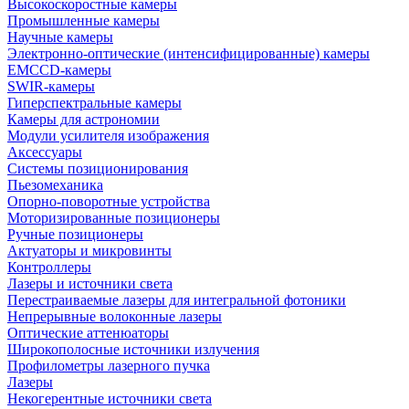
Высокоскоростные камеры
Промышленные камеры
Научные камеры
Электронно-оптические (интенсифицированные) камеры
EMCCD-камеры
SWIR-камеры
Гиперспектральные камеры
Камеры для астрономии
Модули усилителя изображения
Аксессуары
Системы позиционирования
Пьезомеханика
Опорно-поворотные устройства
Моторизированные позиционеры
Ручные позиционеры
Актуаторы и микровинты
Контроллеры
Лазеры и источники света
Перестраиваемые лазеры для интегральной фотоники
Непрерывные волоконные лазеры
Оптические аттенюаторы
Широкополосные источники излучения
Профилометры лазерного пучка
Лазеры
Некогерентные источники света