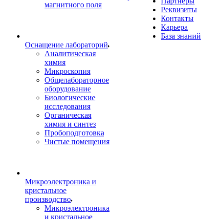
Партнеры
магнитного поля
Реквизиты
Контакты
Карьера
База знаний
Оснащение лабораторий
Аналитическая
химия
Микроскопия
Общелабораторное
оборудование
Биологические
исследования
Органическая
химия и синтез
Пробоподготовка
Чистые помещения
Микроэлектроника и
кристальное
производство
Микроэлектроника
и кристальное