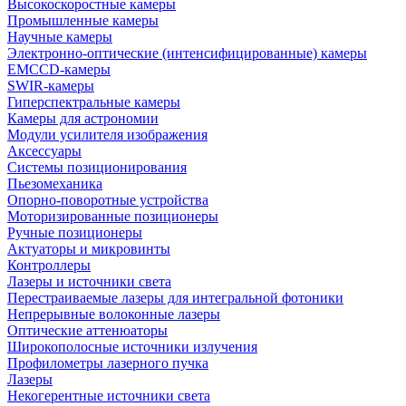
Высокоскоростные камеры
Промышленные камеры
Научные камеры
Электронно-оптические (интенсифицированные) камеры
EMCCD-камеры
SWIR-камеры
Гиперспектральные камеры
Камеры для астрономии
Модули усилителя изображения
Аксессуары
Системы позиционирования
Пьезомеханика
Опорно-поворотные устройства
Моторизированные позиционеры
Ручные позиционеры
Актуаторы и микровинты
Контроллеры
Лазеры и источники света
Перестраиваемые лазеры для интегральной фотоники
Непрерывные волоконные лазеры
Оптические аттенюаторы
Широкополосные источники излучения
Профилометры лазерного пучка
Лазеры
Некогерентные источники света