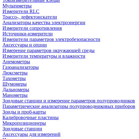
Токоизмерительные клещи
Мультиметры
Измерители RLC
Трассо-, дефектоискатели
Анализаторы качества электроэнергии
Измерители сопротивления
Источники-измерители
Измерители параметров электробезопасности
Аксессуары и опции
Измерение параметров окружающей среды
Измерители температуры и влажности
Анемометры
Газоанализаторы
Люксметры
Тахометры
Шумомеры
Дальномеры
Манометры
Зондовые станции и измерение параметров полупроводников
Параметрические анализаторы полупроводниковых приборов
Зонды и проб-карты
Калибровочные пластины
Микропозиционеры
Зондовые станции
Аксессуары для измерений