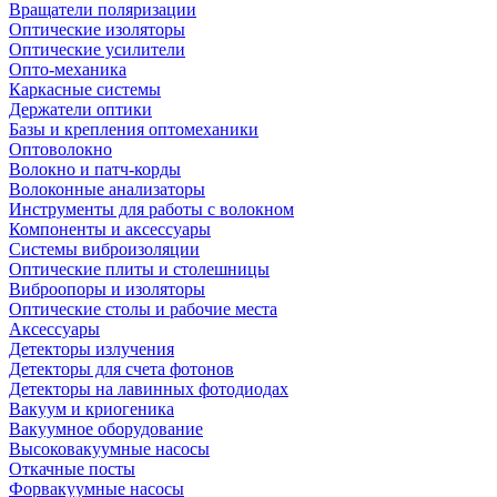
Вращатели поляризации
Оптические изоляторы
Оптические усилители
Опто-механика
Каркасные системы
Держатели оптики
Базы и крепления оптомеханики
Оптоволокно
Волокно и патч-корды
Волоконные анализаторы
Инструменты для работы с волокном
Компоненты и аксессуары
Системы виброизоляции
Оптические плиты и столешницы
Виброопоры и изоляторы
Оптические столы и рабочие места
Аксессуары
Детекторы излучения
Детекторы для счета фотонов
Детекторы на лавинных фотодиодах
Вакуум и криогеника
Вакуумное оборудование
Высоковакуумные насосы
Откачные посты
Форвакуумные насосы