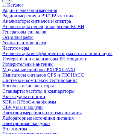
Каталог
Радио и электроизмерения
Радиоизмерения и ВЧ/СВЧ-техника
Анализаторы сигналов и спектра
Анализаторы цепей, измерители КСВН
Генераторы сигналов
Осциллографы
Усилители мощности
Частотомеры
Анализаторы коэффициента шума и источники шума
Измерители и анализаторы ВЧ мощности
Измерительные антенны
Модульные приборы PXI/PXIe/AXI
Имитаторы сигналов GPS и ГЛОНАСС
Системы и комплексы тестирования
Логические анализаторы
Стандарты частоты и компараторы
Аксессуары и опции
SDR и RFSoC‑платформы
СВЧ узлы и модули
Электроизмерения и системы питания
Лабораторные источники питания
Электронные нагрузки
Вольтметры