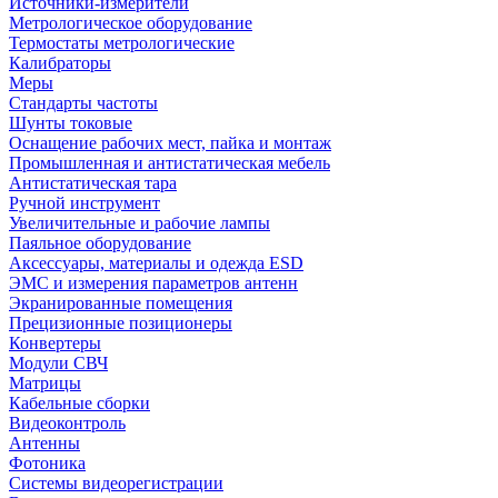
Источники-измерители
Метрологическое оборудование
Термостаты метрологические
Калибраторы
Меры
Стандарты частоты
Шунты токовые
Оснащение рабочих мест, пайка и монтаж
Промышленная и антистатическая мебель
Антистатическая тара
Ручной инструмент
Увеличительные и рабочие лампы
Паяльное оборудование
Аксессуары, материалы и одежда ESD
ЭМС и измерения параметров антенн
Экранированные помещения
Прецизионные позиционеры
Конвертеры
Модули СВЧ
Матрицы
Кабельные сборки
Видеоконтроль
Антенны
Фотоника
Cистемы видеорегистрации