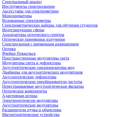
Спектральный анализ
Инструменты спектроскопии
Аксессуары для спектрометрии
Монохроматоры
Волоконные спектрометры
Спектрометрические наборы для обучения студентов
Интегрирующие сферы
Анализаторы оптического спектра
Оптические приемники излучения
Спектроскопия с временным разрешением
Оптика
Ячейки Поккельса
Пространственные модуляторы света
Модуляторы света и дефлекторы
Акустооптические синхронизаторы мод
Драйверы для акусооптических модуляторов
Акусооптические дефлекторы
Акустооптические преобразователи частоты
Перестраиваемые акустооптические фильтры
Оптические компоненты
Адаптивная оптика
Электрооптичесие модуляторы
Акустооптические модуляторы
Расширители пучка и объективы
Магнитооптические устройства