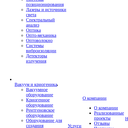
позиционирования
Лазеры и источники
света
Спектральный
анализ
Оптика
Опто-механика
Оптоволокно
Системы
виброизоляции
Детекторы
излучения
Вакуум и криогеника
Вакуумное
оборудование
О компании
Криогенное
оборудование
О компании
Рентгеновское
Реализованные
оборудование
проекты
Н
Оборудование для
Отзывы
создания
Услуги