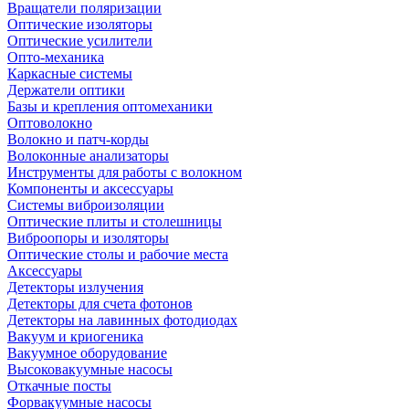
Вращатели поляризации
Оптические изоляторы
Оптические усилители
Опто-механика
Каркасные системы
Держатели оптики
Базы и крепления оптомеханики
Оптоволокно
Волокно и патч-корды
Волоконные анализаторы
Инструменты для работы с волокном
Компоненты и аксессуары
Системы виброизоляции
Оптические плиты и столешницы
Виброопоры и изоляторы
Оптические столы и рабочие места
Аксессуары
Детекторы излучения
Детекторы для счета фотонов
Детекторы на лавинных фотодиодах
Вакуум и криогеника
Вакуумное оборудование
Высоковакуумные насосы
Откачные посты
Форвакуумные насосы