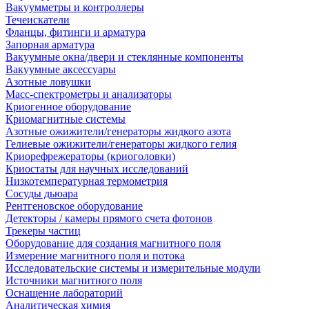
Вакуумметры и контроллеры
Течеискатели
Фланцы, фитинги и арматура
Запорная арматура
Вакуумные окна/двери и стеклянные компоненты
Вакуумные аксессуары
Азотные ловушки
Масс-спектрометры и анализаторы
Криогенное оборудование
Криомагнитные системы
Азотные ожижители/генераторы жидкого азота
Гелиевые ожижители/генераторы жидкого гелия
Криорефрежераторы (криоголовки)
Криостаты для научных исследований
Низкотемпературная термометрия
Сосуды дьюара
Рентгеновское оборудование
Детекторы / камеры прямого счета фотонов
Трекеры частиц
Оборудование для создания магнитного поля
Измерение магнитного поля и потока
Исследовательские системы и измерительные модули
Источники магнитного поля
Оснащение лабораторий
Аналитическая химия