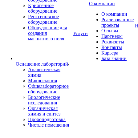
О компании
Криогенное
оборудование
О компании
Рентгеновское
Реализованные
оборудование
проекты
Н
Оборудование для
Отзывы
создания
Услуги
Партнеры
магнитного поля
Реквизиты
Контакты
Карьера
База знаний
Оснащение лабораторий
Аналитическая
химия
Микроскопия
Общелабораторное
оборудование
Биологические
исследования
Органическая
химия и синтез
Пробоподготовка
Чистые помещения