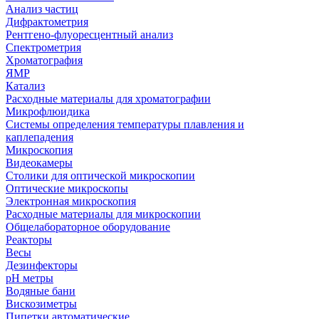
Анализ частиц
Дифрактометрия
Рентгено-флуоресцентный анализ
Спектрометрия
Хроматография
ЯМР
Катализ
Расходные материалы для хроматографии
Микрофлюидика
Системы определения температуры плавления и
каплепадения
Микроскопия
Видеокамеры
Столики для оптической микроскопии
Оптические микроскопы
Электронная микроскопия
Расходные материалы для микроскопии
Общелабораторное оборудование
Реакторы
Весы
Дезинфекторы
рН метры
Водяные бани
Вискозиметры
Пипетки автоматические