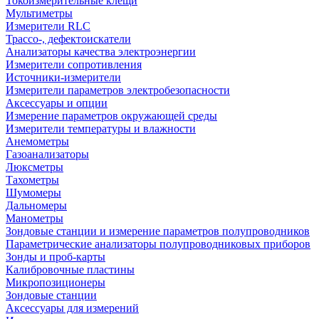
Токоизмерительные клещи
Мультиметры
Измерители RLC
Трассо-, дефектоискатели
Анализаторы качества электроэнергии
Измерители сопротивления
Источники-измерители
Измерители параметров электробезопасности
Аксессуары и опции
Измерение параметров окружающей среды
Измерители температуры и влажности
Анемометры
Газоанализаторы
Люксметры
Тахометры
Шумомеры
Дальномеры
Манометры
Зондовые станции и измерение параметров полупроводников
Параметрические анализаторы полупроводниковых приборов
Зонды и проб-карты
Калибровочные пластины
Микропозиционеры
Зондовые станции
Аксессуары для измерений