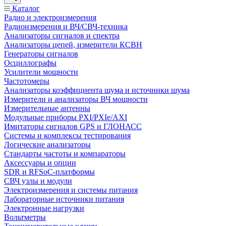
Каталог
Радио и электроизмерения
Радиоизмерения и ВЧ/СВЧ-техника
Анализаторы сигналов и спектра
Анализаторы цепей, измерители КСВН
Генераторы сигналов
Осциллографы
Усилители мощности
Частотомеры
Анализаторы коэффициента шума и источники шума
Измерители и анализаторы ВЧ мощности
Измерительные антенны
Модульные приборы PXI/PXIe/AXI
Имитаторы сигналов GPS и ГЛОНАСС
Системы и комплексы тестирования
Логические анализаторы
Стандарты частоты и компараторы
Аксессуары и опции
SDR и RFSoC‑платформы
СВЧ узлы и модули
Электроизмерения и системы питания
Лабораторные источники питания
Электронные нагрузки
Вольтметры