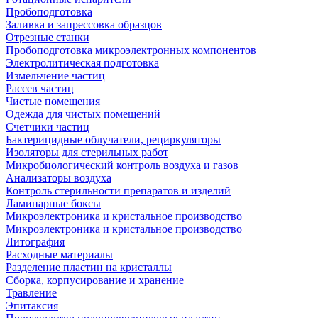
Пробоподготовка
Заливка и запрессовка образцов
Отрезные станки
Пробоподготовка микроэлектронных компонентов
Электролитическая подготовка
Измельчение частиц
Рассев частиц
Чистые помещения
Одежда для чистых помещений
Счетчики частиц
Бактерицидные облучатели, рециркуляторы
Изоляторы для стерильных работ
Микробиологический контроль воздуха и газов
Анализаторы воздуха
Контроль стерильности препаратов и изделий
Ламинарные боксы
Микроэлектроника и кристальное производство
Микроэлектроника и кристальное производство
Литография
Расходные материалы
Разделение пластин на кристаллы
Сборка, корпусирование и хранение
Травление
Эпитаксия