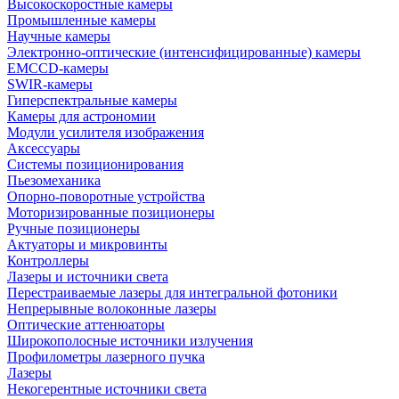
Высокоскоростные камеры
Промышленные камеры
Научные камеры
Электронно-оптические (интенсифицированные) камеры
EMCCD-камеры
SWIR-камеры
Гиперспектральные камеры
Камеры для астрономии
Модули усилителя изображения
Аксессуары
Системы позиционирования
Пьезомеханика
Опорно-поворотные устройства
Моторизированные позиционеры
Ручные позиционеры
Актуаторы и микровинты
Контроллеры
Лазеры и источники света
Перестраиваемые лазеры для интегральной фотоники
Непрерывные волоконные лазеры
Оптические аттенюаторы
Широкополосные источники излучения
Профилометры лазерного пучка
Лазеры
Некогерентные источники света