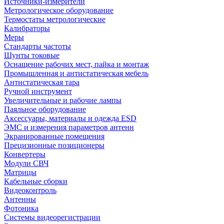
Источники-измерители
Метрологическое оборудование
Термостаты метрологические
Калибраторы
Меры
Стандарты частоты
Шунты токовые
Оснащение рабочих мест, пайка и монтаж
Промышленная и антистатическая мебель
Антистатическая тара
Ручной инструмент
Увеличительные и рабочие лампы
Паяльное оборудование
Аксессуары, материалы и одежда ESD
ЭМС и измерения параметров антенн
Экранированные помещения
Прецизионные позиционеры
Конвертеры
Модули СВЧ
Матрицы
Кабельные сборки
Видеоконтроль
Антенны
Фотоника
Cистемы видеорегистрации