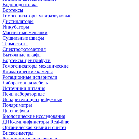
Водоподготовка
Вортексы
Гомогенизаторы ультразвуковые
Дистилляторы
Инкубаторы
Магнитные мешалки
Сушильные шкафы
Термостаты
Спектрофотометрия
Вытяжные шкафы
Вортексы-центрифуги
Гомогенизаторы механические
Климатические камеры
Ротационные испарители
Лабораторная мебель
Источники питания
Печи лабораторные
Испарители центрифужные
Поляриметры
Центрифуги
Биологические исследования
ДНК-амплификаторы Real-time
Органическая химия и синтез
Вискозиметры
Ротационные испарители