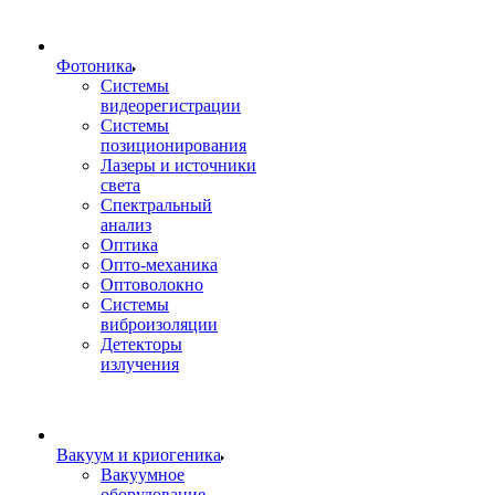
Фотоника
Cистемы
видеорегистрации
Системы
позиционирования
Лазеры и источники
света
Спектральный
анализ
Оптика
Опто-механика
Оптоволокно
Системы
виброизоляции
Детекторы
излучения
Вакуум и криогеника
Вакуумное
оборудование