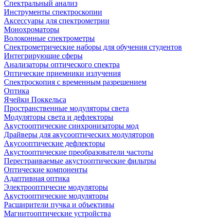
Спектральный анализ
Инструменты спектроскопии
Аксессуары для спектрометрии
Монохроматоры
Волоконные спектрометры
Спектрометрические наборы для обучения студентов
Интегрирующие сферы
Анализаторы оптического спектра
Оптические приемники излучения
Спектроскопия с временным разрешением
Оптика
Ячейки Поккельса
Пространственные модуляторы света
Модуляторы света и дефлекторы
Акустооптические синхронизаторы мод
Драйверы для акусооптических модуляторов
Акусооптические дефлекторы
Акустооптические преобразователи частоты
Перестраиваемые акустооптические фильтры
Оптические компоненты
Адаптивная оптика
Электрооптичесие модуляторы
Акустооптические модуляторы
Расширители пучка и объективы
Магнитооптические устройства