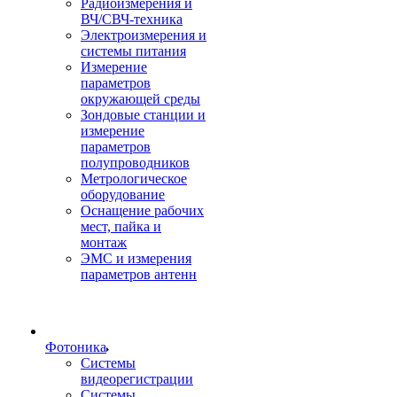
Радиоизмерения и
ВЧ/СВЧ-техника
Электроизмерения и
системы питания
Измерение
параметров
окружающей среды
Зондовые станции и
измерение
параметров
полупроводников
Метрологическое
оборудование
Оснащение рабочих
мест, пайка и
монтаж
ЭМС и измерения
параметров антенн
Фотоника
Cистемы
видеорегистрации
Системы