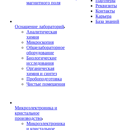
Партнеры
магнитного поля
Реквизиты
Контакты
Карьера
База знаний
Оснащение лабораторий
Аналитическая
химия
Микроскопия
Общелабораторное
оборудование
Биологические
исследования
Органическая
химия и синтез
Пробоподготовка
Чистые помещения
Микроэлектроника и
кристальное
производство
Микроэлектроника
и кристальное