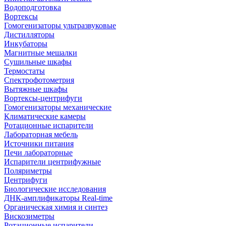
Водоподготовка
Вортексы
Гомогенизаторы ультразвуковые
Дистилляторы
Инкубаторы
Магнитные мешалки
Сушильные шкафы
Термостаты
Спектрофотометрия
Вытяжные шкафы
Вортексы-центрифуги
Гомогенизаторы механические
Климатические камеры
Ротационные испарители
Лабораторная мебель
Источники питания
Печи лабораторные
Испарители центрифужные
Поляриметры
Центрифуги
Биологические исследования
ДНК-амплификаторы Real-time
Органическая химия и синтез
Вискозиметры
Ротационные испарители