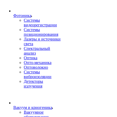
Фотоника
Cистемы
видеорегистрации
Системы
позиционирования
Лазеры и источники
света
Спектральный
анализ
Оптика
Опто-механика
Оптоволокно
Системы
виброизоляции
Детекторы
излучения
Вакуум и криогеника
Вакуумное
оборудование