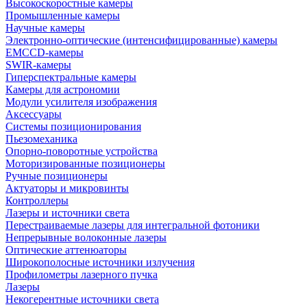
Высокоскоростные камеры
Промышленные камеры
Научные камеры
Электронно-оптические (интенсифицированные) камеры
EMCCD-камеры
SWIR-камеры
Гиперспектральные камеры
Камеры для астрономии
Модули усилителя изображения
Аксессуары
Системы позиционирования
Пьезомеханика
Опорно-поворотные устройства
Моторизированные позиционеры
Ручные позиционеры
Актуаторы и микровинты
Контроллеры
Лазеры и источники света
Перестраиваемые лазеры для интегральной фотоники
Непрерывные волоконные лазеры
Оптические аттенюаторы
Широкополосные источники излучения
Профилометры лазерного пучка
Лазеры
Некогерентные источники света