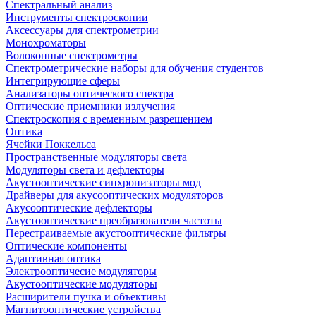
Спектральный анализ
Инструменты спектроскопии
Аксессуары для спектрометрии
Монохроматоры
Волоконные спектрометры
Спектрометрические наборы для обучения студентов
Интегрирующие сферы
Анализаторы оптического спектра
Оптические приемники излучения
Спектроскопия с временным разрешением
Оптика
Ячейки Поккельса
Пространственные модуляторы света
Модуляторы света и дефлекторы
Акустооптические синхронизаторы мод
Драйверы для акусооптических модуляторов
Акусооптические дефлекторы
Акустооптические преобразователи частоты
Перестраиваемые акустооптические фильтры
Оптические компоненты
Адаптивная оптика
Электрооптичесие модуляторы
Акустооптические модуляторы
Расширители пучка и объективы
Магнитооптические устройства