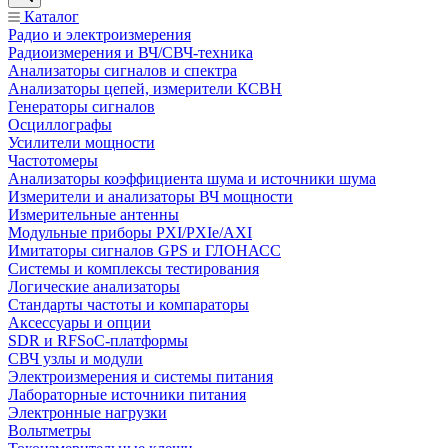
Каталог
Радио и электроизмерения
Радиоизмерения и ВЧ/СВЧ-техника
Анализаторы сигналов и спектра
Анализаторы цепей, измерители КСВН
Генераторы сигналов
Осциллографы
Усилители мощности
Частотомеры
Анализаторы коэффициента шума и источники шума
Измерители и анализаторы ВЧ мощности
Измерительные антенны
Модульные приборы PXI/PXIe/AXI
Имитаторы сигналов GPS и ГЛОНАСС
Системы и комплексы тестирования
Логические анализаторы
Стандарты частоты и компараторы
Аксессуары и опции
SDR и RFSoC‑платформы
СВЧ узлы и модули
Электроизмерения и системы питания
Лабораторные источники питания
Электронные нагрузки
Вольтметры