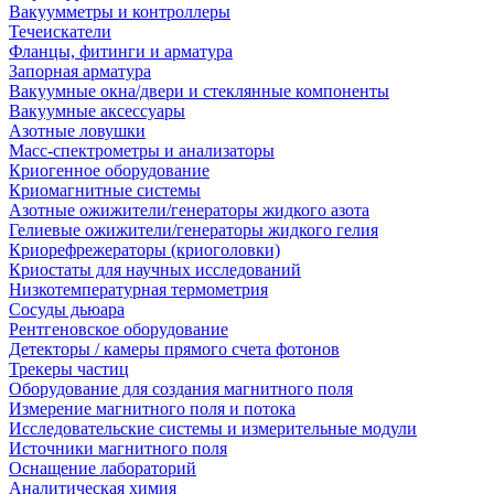
Вакуумметры и контроллеры
Течеискатели
Фланцы, фитинги и арматура
Запорная арматура
Вакуумные окна/двери и стеклянные компоненты
Вакуумные аксессуары
Азотные ловушки
Масс-спектрометры и анализаторы
Криогенное оборудование
Криомагнитные системы
Азотные ожижители/генераторы жидкого азота
Гелиевые ожижители/генераторы жидкого гелия
Криорефрежераторы (криоголовки)
Криостаты для научных исследований
Низкотемпературная термометрия
Сосуды дьюара
Рентгеновское оборудование
Детекторы / камеры прямого счета фотонов
Трекеры частиц
Оборудование для создания магнитного поля
Измерение магнитного поля и потока
Исследовательские системы и измерительные модули
Источники магнитного поля
Оснащение лабораторий
Аналитическая химия