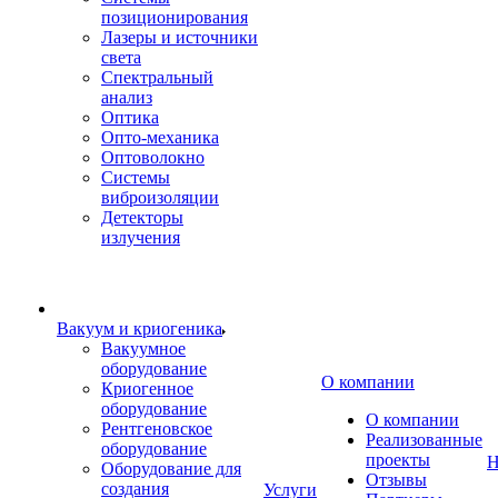
позиционирования
Лазеры и источники
света
Спектральный
анализ
Оптика
Опто-механика
Оптоволокно
Системы
виброизоляции
Детекторы
излучения
Вакуум и криогеника
Вакуумное
оборудование
О компании
Криогенное
оборудование
О компании
Рентгеновское
Реализованные
оборудование
проекты
Н
Оборудование для
Отзывы
создания
Услуги