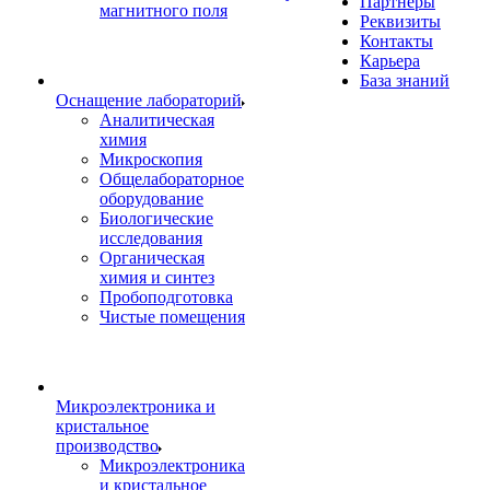
Партнеры
магнитного поля
Реквизиты
Контакты
Карьера
База знаний
Оснащение лабораторий
Аналитическая
химия
Микроскопия
Общелабораторное
оборудование
Биологические
исследования
Органическая
химия и синтез
Пробоподготовка
Чистые помещения
Микроэлектроника и
кристальное
производство
Микроэлектроника
и кристальное