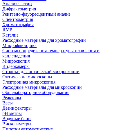
Анализ частиц
Дифрактометрия
Рентгено-флуоресцентный анализ
Спектрометрия
Хроматография
ЯМР
Катализ
Расходные материалы для хроматографии
Микрофлюидика
Системы определения температуры плавления и
каплепадения
Микроскопия
Видеокамеры
Столики для оптической микроскопии
Оптические микроскопы
Электронная микроскопия
Расходные материалы для микроскопии
Общелабораторное оборудование
Реакторы
Весы
Дезинфекторы
рН метры
Водяные бани
Вискозиметры
Пипетки автоматические