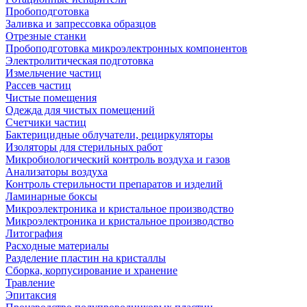
Пробоподготовка
Заливка и запрессовка образцов
Отрезные станки
Пробоподготовка микроэлектронных компонентов
Электролитическая подготовка
Измельчение частиц
Рассев частиц
Чистые помещения
Одежда для чистых помещений
Счетчики частиц
Бактерицидные облучатели, рециркуляторы
Изоляторы для стерильных работ
Микробиологический контроль воздуха и газов
Анализаторы воздуха
Контроль стерильности препаратов и изделий
Ламинарные боксы
Микроэлектроника и кристальное производство
Микроэлектроника и кристальное производство
Литография
Расходные материалы
Разделение пластин на кристаллы
Сборка, корпусирование и хранение
Травление
Эпитаксия