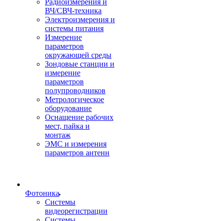
Радиоизмерения и
ВЧ/СВЧ-техника
Электроизмерения и
системы питания
Измерение
параметров
окружающей среды
Зондовые станции и
измерение
параметров
полупроводников
Метрологическое
оборудование
Оснащение рабочих
мест, пайка и
монтаж
ЭМС и измерения
параметров антенн
Фотоника
Cистемы
видеорегистрации
Системы