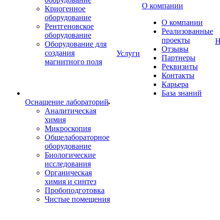
О компании
Криогенное
оборудование
О компании
Рентгеновское
Реализованные
оборудование
проекты
Н
Оборудование для
Отзывы
создания
Услуги
Партнеры
магнитного поля
Реквизиты
Контакты
Карьера
База знаний
Оснащение лабораторий
Аналитическая
химия
Микроскопия
Общелабораторное
оборудование
Биологические
исследования
Органическая
химия и синтез
Пробоподготовка
Чистые помещения