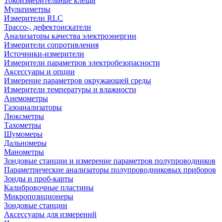
Токоизмерительные клещи
Мультиметры
Измерители RLC
Трассо-, дефектоискатели
Анализаторы качества электроэнергии
Измерители сопротивления
Источники-измерители
Измерители параметров электробезопасности
Аксессуары и опции
Измерение параметров окружающей среды
Измерители температуры и влажности
Анемометры
Газоанализаторы
Люксметры
Тахометры
Шумомеры
Дальномеры
Манометры
Зондовые станции и измерение параметров полупроводников
Параметрические анализаторы полупроводниковых приборов
Зонды и проб-карты
Калибровочные пластины
Микропозиционеры
Зондовые станции
Аксессуары для измерений