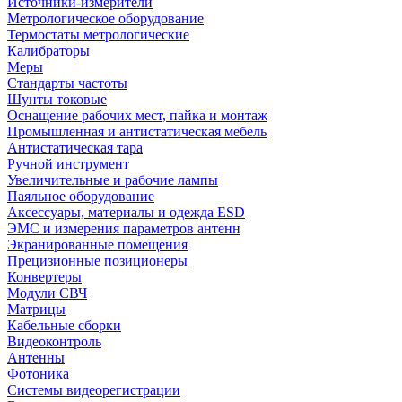
Источники-измерители
Метрологическое оборудование
Термостаты метрологические
Калибраторы
Меры
Стандарты частоты
Шунты токовые
Оснащение рабочих мест, пайка и монтаж
Промышленная и антистатическая мебель
Антистатическая тара
Ручной инструмент
Увеличительные и рабочие лампы
Паяльное оборудование
Аксессуары, материалы и одежда ESD
ЭМС и измерения параметров антенн
Экранированные помещения
Прецизионные позиционеры
Конвертеры
Модули СВЧ
Матрицы
Кабельные сборки
Видеоконтроль
Антенны
Фотоника
Cистемы видеорегистрации