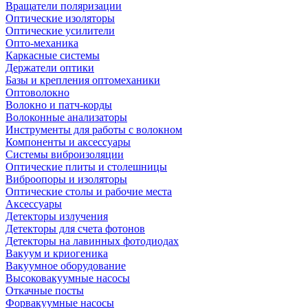
Вращатели поляризации
Оптические изоляторы
Оптические усилители
Опто-механика
Каркасные системы
Держатели оптики
Базы и крепления оптомеханики
Оптоволокно
Волокно и патч-корды
Волоконные анализаторы
Инструменты для работы с волокном
Компоненты и аксессуары
Системы виброизоляции
Оптические плиты и столешницы
Виброопоры и изоляторы
Оптические столы и рабочие места
Аксессуары
Детекторы излучения
Детекторы для счета фотонов
Детекторы на лавинных фотодиодах
Вакуум и криогеника
Вакуумное оборудование
Высоковакуумные насосы
Откачные посты
Форвакуумные насосы