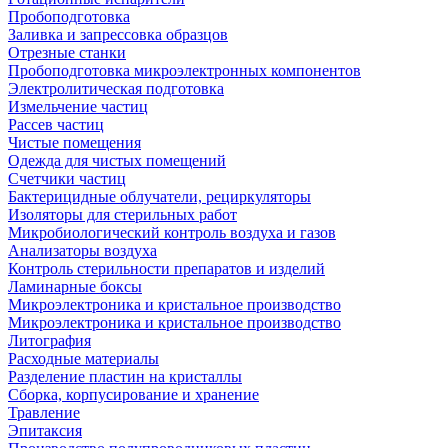
Пробоподготовка
Заливка и запрессовка образцов
Отрезные станки
Пробоподготовка микроэлектронных компонентов
Электролитическая подготовка
Измельчение частиц
Рассев частиц
Чистые помещения
Одежда для чистых помещений
Счетчики частиц
Бактерицидные облучатели, рециркуляторы
Изоляторы для стерильных работ
Микробиологический контроль воздуха и газов
Анализаторы воздуха
Контроль стерильности препаратов и изделий
Ламинарные боксы
Микроэлектроника и кристальное производство
Микроэлектроника и кристальное производство
Литография
Расходные материалы
Разделение пластин на кристаллы
Сборка, корпусирование и хранение
Травление
Эпитаксия