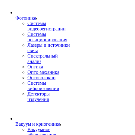
Фотоника
Cистемы
видеорегистрации
Системы
позиционирования
Лазеры и источники
света
Спектральный
анализ
Оптика
Опто-механика
Оптоволокно
Системы
виброизоляции
Детекторы
излучения
Вакуум и криогеника
Вакуумное
оборудование