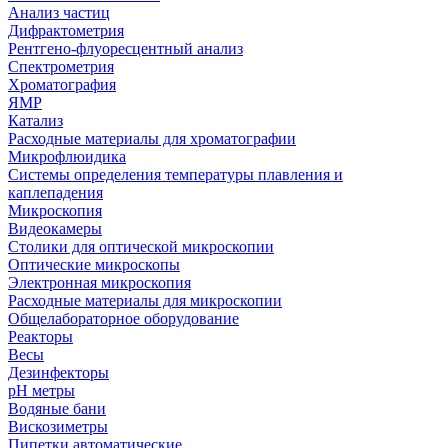
Анализ частиц
Дифрактометрия
Рентгено-флуоресцентный анализ
Спектрометрия
Хроматография
ЯМР
Катализ
Расходные материалы для хроматографии
Микрофлюидика
Системы определения температуры плавления и
каплепадения
Микроскопия
Видеокамеры
Столики для оптической микроскопии
Оптические микроскопы
Электронная микроскопия
Расходные материалы для микроскопии
Общелабораторное оборудование
Реакторы
Весы
Дезинфекторы
рН метры
Водяные бани
Вискозиметры
Пипетки автоматические