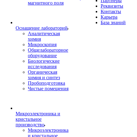
Партнеры
магнитного поля
Реквизиты
Контакты
Карьера
База знаний
Оснащение лабораторий
Аналитическая
химия
Микроскопия
Общелабораторное
оборудование
Биологические
исследования
Органическая
химия и синтез
Пробоподготовка
Чистые помещения
Микроэлектроника и
кристальное
производство
Микроэлектроника
и кристальное