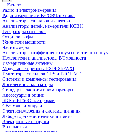
Каталог
Радио и электроизмерения
Радиоизмерения и ВЧ/СВЧ-техника
Анализаторы сигналов и спектра
Анализаторы цепей, измерители КСВН
Генераторы сигналов
Осциллографы
Усилители мощности
Частотомеры
Анализаторы коэффициента шума и источники шума
Измерители и анализаторы ВЧ мощности
Измерительные антенны
Модульные приборы PXI/PXIe/AXI
Имитаторы сигналов GPS и ГЛОНАСС
Системы и комплексы тестирования
Логические анализаторы
Стандарты частоты и компараторы
Аксессуары и опции
SDR и RFSoC‑платформы
СВЧ узлы и модули
Электроизмерения и системы питания
Лабораторные источники питания
Электронные нагрузки
Вольтметры