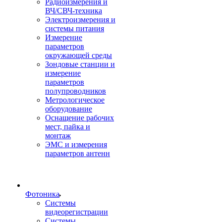
Радиоизмерения и
ВЧ/СВЧ-техника
Электроизмерения и
системы питания
Измерение
параметров
окружающей среды
Зондовые станции и
измерение
параметров
полупроводников
Метрологическое
оборудование
Оснащение рабочих
мест, пайка и
монтаж
ЭМС и измерения
параметров антенн
Фотоника
Cистемы
видеорегистрации
Системы