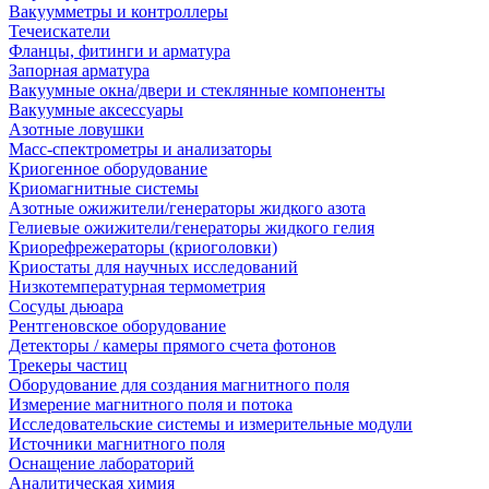
Вакуумметры и контроллеры
Течеискатели
Фланцы, фитинги и арматура
Запорная арматура
Вакуумные окна/двери и стеклянные компоненты
Вакуумные аксессуары
Азотные ловушки
Масс-спектрометры и анализаторы
Криогенное оборудование
Криомагнитные системы
Азотные ожижители/генераторы жидкого азота
Гелиевые ожижители/генераторы жидкого гелия
Криорефрежераторы (криоголовки)
Криостаты для научных исследований
Низкотемпературная термометрия
Сосуды дьюара
Рентгеновское оборудование
Детекторы / камеры прямого счета фотонов
Трекеры частиц
Оборудование для создания магнитного поля
Измерение магнитного поля и потока
Исследовательские системы и измерительные модули
Источники магнитного поля
Оснащение лабораторий
Аналитическая химия