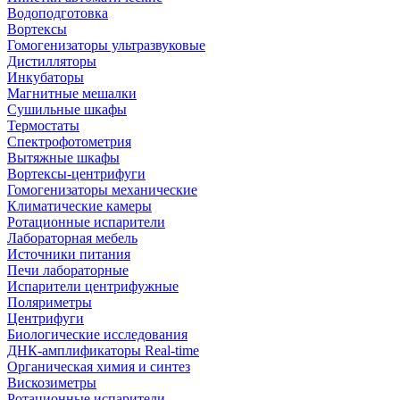
Водоподготовка
Вортексы
Гомогенизаторы ультразвуковые
Дистилляторы
Инкубаторы
Магнитные мешалки
Сушильные шкафы
Термостаты
Спектрофотометрия
Вытяжные шкафы
Вортексы-центрифуги
Гомогенизаторы механические
Климатические камеры
Ротационные испарители
Лабораторная мебель
Источники питания
Печи лабораторные
Испарители центрифужные
Поляриметры
Центрифуги
Биологические исследования
ДНК-амплификаторы Real-time
Органическая химия и синтез
Вискозиметры
Ротационные испарители