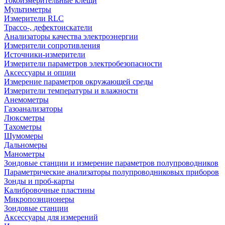
Токоизмерительные клещи
Мультиметры
Измерители RLC
Трассо-, дефектоискатели
Анализаторы качества электроэнергии
Измерители сопротивления
Источники-измерители
Измерители параметров электробезопасности
Аксессуары и опции
Измерение параметров окружающей среды
Измерители температуры и влажности
Анемометры
Газоанализаторы
Люксметры
Тахометры
Шумомеры
Дальномеры
Манометры
Зондовые станции и измерение параметров полупроводников
Параметрические анализаторы полупроводниковых приборов
Зонды и проб-карты
Калибровочные пластины
Микропозиционеры
Зондовые станции
Аксессуары для измерений