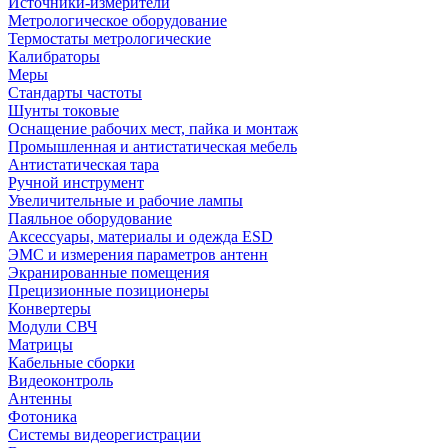
Источники-измерители
Метрологическое оборудование
Термостаты метрологические
Калибраторы
Меры
Стандарты частоты
Шунты токовые
Оснащение рабочих мест, пайка и монтаж
Промышленная и антистатическая мебель
Антистатическая тара
Ручной инструмент
Увеличительные и рабочие лампы
Паяльное оборудование
Аксессуары, материалы и одежда ESD
ЭМС и измерения параметров антенн
Экранированные помещения
Прецизионные позиционеры
Конвертеры
Модули СВЧ
Матрицы
Кабельные сборки
Видеоконтроль
Антенны
Фотоника
Cистемы видеорегистрации