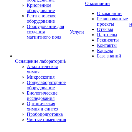
О компании
Криогенное
оборудование
О компании
Рентгеновское
Реализованные
оборудование
проекты
Н
Оборудование для
Отзывы
создания
Услуги
Партнеры
магнитного поля
Реквизиты
Контакты
Карьера
База знаний
Оснащение лабораторий
Аналитическая
химия
Микроскопия
Общелабораторное
оборудование
Биологические
исследования
Органическая
химия и синтез
Пробоподготовка
Чистые помещения