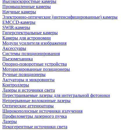
Высокоскоростные камеры
Промышленные камеры
Научные камеры
Электронно-оптические (интенсифицированные) камеры
EMCCD-камеры
SWIR-камеры
Гиперспектральные камеры
Камеры для астрономии
Модули усилителя изображения
Аксессуары
Системы позиционирования
Пьезомеханика
Опорно-поворотные устройства
Моторизированные позиционеры
Ручные позиционеры
Актуаторы и микровинты
Контроллеры
Лазеры и источники света
Перестраиваемые лазеры для интегральной фотоники
Непрерывные волоконные лазеры
Оптические аттенюаторы
Широкополосные источники излучения
Профилометры лазерного пучка
Лазеры
Некогерентные источники света