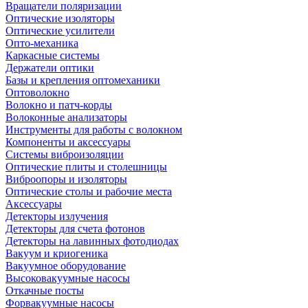
Вращатели поляризации
Оптические изоляторы
Оптические усилители
Опто-механика
Каркасные системы
Держатели оптики
Базы и крепления оптомеханики
Оптоволокно
Волокно и патч-корды
Волоконные анализаторы
Инструменты для работы с волокном
Компоненты и аксессуары
Системы виброизоляции
Оптические плиты и столешницы
Виброопоры и изоляторы
Оптические столы и рабочие места
Аксессуары
Детекторы излучения
Детекторы для счета фотонов
Детекторы на лавинных фотодиодах
Вакуум и криогеника
Вакуумное оборудование
Высоковакуумные насосы
Откачные посты
Форвакуумные насосы