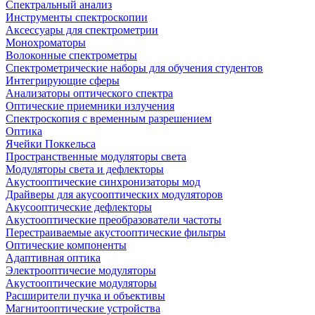
Спектральный анализ
Инструменты спектроскопии
Аксессуары для спектрометрии
Монохроматоры
Волоконные спектрометры
Спектрометрические наборы для обучения студентов
Интегрирующие сферы
Анализаторы оптического спектра
Оптические приемники излучения
Спектроскопия с временным разрешением
Оптика
Ячейки Поккельса
Пространственные модуляторы света
Модуляторы света и дефлекторы
Акустооптические синхронизаторы мод
Драйверы для акусооптических модуляторов
Акусооптические дефлекторы
Акустооптические преобразователи частоты
Перестраиваемые акустооптические фильтры
Оптические компоненты
Адаптивная оптика
Электрооптичесие модуляторы
Акустооптические модуляторы
Расширители пучка и объективы
Магнитооптические устройства