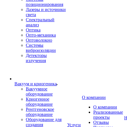
позиционирования
Лазеры и источники
света
Спектральный
анализ
Оптика
Опто-механика
Оптоволокно
Системы
виброизоляции
Детекторы
излучения
Вакуум и криогеника
Вакуумное
оборудование
О компании
Криогенное
оборудование
О компании
Рентгеновское
Реализованные
оборудование
проекты
Н
Оборудование для
Отзывы
создания
Услуги