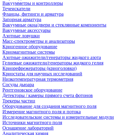
Вакуумметры и контроллеры
Течеискатели
Фланцы, фитинги и арматура
Запорная арматура
Вакуумные окна/двери и стеклянные компоненты
Вакуумные аксессуары
Азотные ловушки
Масс-спектрометры и анализаторы
Криогенное оборудование
Криомагнитные системы
Азотные ожижители/генераторы жидкого азота
Гелиевые ожижители/генераторы жидкого гелия
Криорефрежераторы (криоголовки)
Криостаты для научных исследований
Низкотемпературная термометрия
Сосуды дьюара
Рентгеновское оборудование
Детекторы / камеры прямого счета фотонов
Трекеры частиц
Оборудование для создания магнитного поля
Измерение магнитного поля и потока
Исследовательские системы и измерительные модули
Источники магнитного поля
Оснащение лабораторий
Аналитическая химия