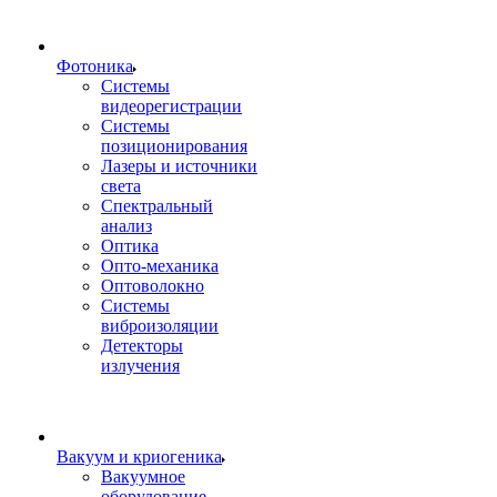
Фотоника
Cистемы
видеорегистрации
Системы
позиционирования
Лазеры и источники
света
Спектральный
анализ
Оптика
Опто-механика
Оптоволокно
Системы
виброизоляции
Детекторы
излучения
Вакуум и криогеника
Вакуумное
оборудование