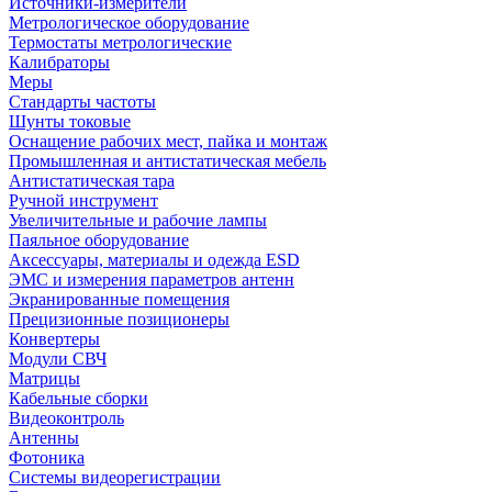
Источники-измерители
Метрологическое оборудование
Термостаты метрологические
Калибраторы
Меры
Стандарты частоты
Шунты токовые
Оснащение рабочих мест, пайка и монтаж
Промышленная и антистатическая мебель
Антистатическая тара
Ручной инструмент
Увеличительные и рабочие лампы
Паяльное оборудование
Аксессуары, материалы и одежда ESD
ЭМС и измерения параметров антенн
Экранированные помещения
Прецизионные позиционеры
Конвертеры
Модули СВЧ
Матрицы
Кабельные сборки
Видеоконтроль
Антенны
Фотоника
Cистемы видеорегистрации