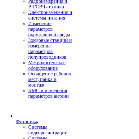
Радиоизмерения и
ВЧ/СВЧ-техника
Электроизмерения и
системы питания
Измерение
параметров
окружающей среды
Зондовые станции и
измерение
параметров
полупроводников
Метрологическое
оборудование
Оснащение рабочих
мест, пайка и
монтаж
ЭМС и измерения
параметров антенн
Фотоника
Cистемы
видеорегистрации
Системы