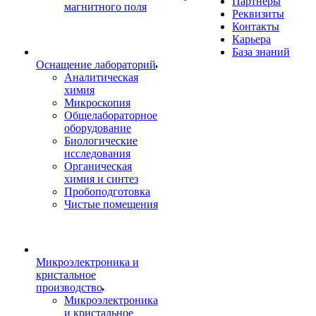
Партнеры
магнитного поля
Реквизиты
Контакты
Карьера
База знаний
Оснащение лабораторий
Аналитическая
химия
Микроскопия
Общелабораторное
оборудование
Биологические
исследования
Органическая
химия и синтез
Пробоподготовка
Чистые помещения
Микроэлектроника и
кристальное
производство
Микроэлектроника
и кристальное