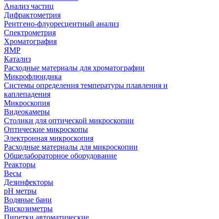
Анализ частиц
Дифрактометрия
Рентгено-флуоресцентный анализ
Спектрометрия
Хроматография
ЯМР
Катализ
Расходные материалы для хроматографии
Микрофлюидика
Системы определения температуры плавления и
каплепадения
Микроскопия
Видеокамеры
Столики для оптической микроскопии
Оптические микроскопы
Электронная микроскопия
Расходные материалы для микроскопии
Общелабораторное оборудование
Реакторы
Весы
Дезинфекторы
рН метры
Водяные бани
Вискозиметры
Пипетки автоматические