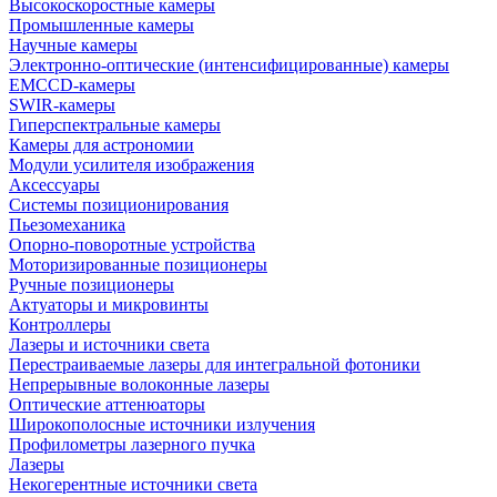
Высокоскоростные камеры
Промышленные камеры
Научные камеры
Электронно-оптические (интенсифицированные) камеры
EMCCD-камеры
SWIR-камеры
Гиперспектральные камеры
Камеры для астрономии
Модули усилителя изображения
Аксессуары
Системы позиционирования
Пьезомеханика
Опорно-поворотные устройства
Моторизированные позиционеры
Ручные позиционеры
Актуаторы и микровинты
Контроллеры
Лазеры и источники света
Перестраиваемые лазеры для интегральной фотоники
Непрерывные волоконные лазеры
Оптические аттенюаторы
Широкополосные источники излучения
Профилометры лазерного пучка
Лазеры
Некогерентные источники света