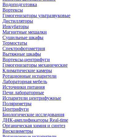
Водоподготовка
Вортексы
Гомогенизаторы ультразвуковые
Дистилляторы
Инкубаторы
Магнитные мешалки
Сушильные шкафы
Термостаты
Спектрофотометрия
Вытяжные шкафы
Вортексы-центрифуги
Гомогенизаторы механические
Климатические камеры
Ротационные испарители
Лабораторная мебель
Источники питания
Печи лабораторные
Испарители центрифужные
Поляриметры
Центрифуги
Биологические исследования
ДНК-амплификаторы Real-time
Органическая химия и синтез
Вискозиметры
Ротационные испарители