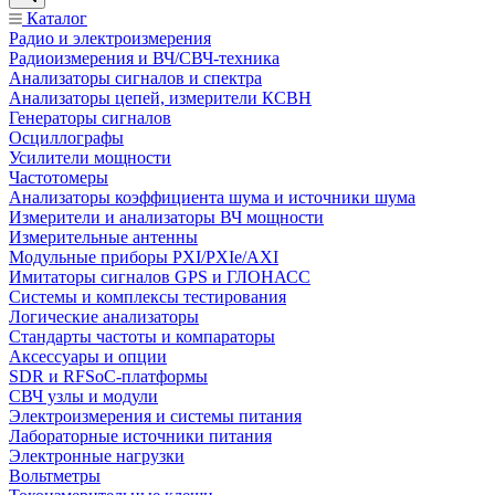
Каталог
Радио и электроизмерения
Радиоизмерения и ВЧ/СВЧ-техника
Анализаторы сигналов и спектра
Анализаторы цепей, измерители КСВН
Генераторы сигналов
Осциллографы
Усилители мощности
Частотомеры
Анализаторы коэффициента шума и источники шума
Измерители и анализаторы ВЧ мощности
Измерительные антенны
Модульные приборы PXI/PXIe/AXI
Имитаторы сигналов GPS и ГЛОНАСС
Системы и комплексы тестирования
Логические анализаторы
Стандарты частоты и компараторы
Аксессуары и опции
SDR и RFSoC‑платформы
СВЧ узлы и модули
Электроизмерения и системы питания
Лабораторные источники питания
Электронные нагрузки
Вольтметры