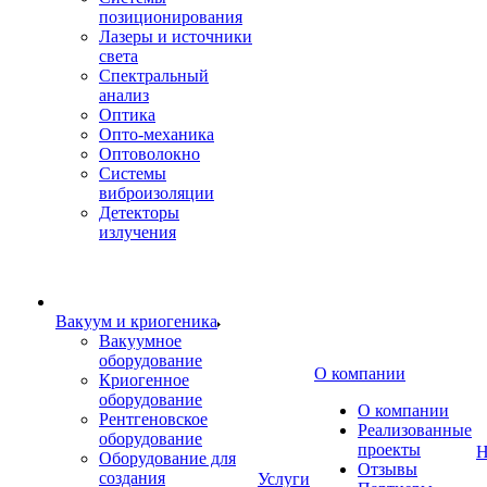
позиционирования
Лазеры и источники
света
Спектральный
анализ
Оптика
Опто-механика
Оптоволокно
Системы
виброизоляции
Детекторы
излучения
Вакуум и криогеника
Вакуумное
оборудование
О компании
Криогенное
оборудование
О компании
Рентгеновское
Реализованные
оборудование
проекты
Н
Оборудование для
Отзывы
создания
Услуги