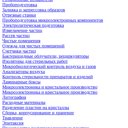
Пробоподготовка
Заливка и запрессовка образцов
Отрезные станки
Пробоподготовка микроэлектронных компонентов
Электролитическая подготовка
Измельчение частиц
Рассев частиц
Чистые помещения
Одежда для чистых помещений
Счетчики частиц
Бактерицидные облучатели, рециркуляторы
Изоляторы для стерильных работ
Микробиологический контроль воздуха и газов
Анализаторы воздуха
Контроль стерильности препаратов и изделий
Ламинарные боксы
Микроэлектроника и кристальное производство
Микроэлектроника и кристальное производство
Литография
Расходные материалы
Разделение пластин на кристаллы
Сборка, корпусирование и хранение
Травление
Эпитаксия