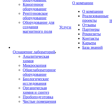
О компании
Криогенное
оборудование
О компании
Рентгеновское
Реализованные
оборудование
проекты
Н
Оборудование для
Отзывы
создания
Услуги
Партнеры
магнитного поля
Реквизиты
Контакты
Карьера
База знаний
Оснащение лабораторий
Аналитическая
химия
Микроскопия
Общелабораторное
оборудование
Биологические
исследования
Органическая
химия и синтез
Пробоподготовка
Чистые помещения