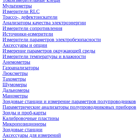
Токоизмерительные клещи
Мультиметры
Измерители RLC
Трассо-, дефектоискатели
Анализаторы качества электроэнергии
Измерители сопротивления
Источники-измерители
Измерители параметров электробезопасности
Аксессуары и опции
Измерение параметров окружающей среды
Измерители температуры и влажности
Анемометры
Газоанализаторы
Люксметры
Тахометры
Шумомеры
Дальномеры
Манометры
Зондовые станции и измерение параметров полупроводников
Параметрические анализаторы полупроводниковых приборов
Зонды и проб-карты
Калибровочные пластины
Микропозиционеры
Зондовые станции
Аксессуары для измерений