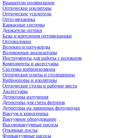
Вращатели поляризации
Оптические изоляторы
Оптические усилители
Опто-механика
Каркасные системы
Держатели оптики
Базы и крепления оптомеханики
Оптоволокно
Волокно и патч-корды
Волоконные анализаторы
Инструменты для работы с волокном
Компоненты и аксессуары
Системы виброизоляции
Оптические плиты и столешницы
Виброопоры и изоляторы
Оптические столы и рабочие места
Аксессуары
Детекторы излучения
Детекторы для счета фотонов
Детекторы на лавинных фотодиодах
Вакуум и криогеника
Вакуумное оборудование
Высоковакуумные насосы
Откачные посты
Форвакуумные насосы