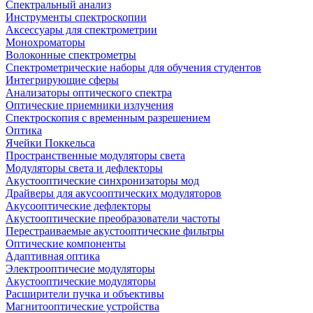
Спектральный анализ
Инструменты спектроскопии
Аксессуары для спектрометрии
Монохроматоры
Волоконные спектрометры
Спектрометрические наборы для обучения студентов
Интегрирующие сферы
Анализаторы оптического спектра
Оптические приемники излучения
Спектроскопия с временным разрешением
Оптика
Ячейки Поккельса
Пространственные модуляторы света
Модуляторы света и дефлекторы
Акустооптические синхронизаторы мод
Драйверы для акусооптических модуляторов
Акусооптические дефлекторы
Акустооптические преобразователи частоты
Перестраиваемые акустооптические фильтры
Оптические компоненты
Адаптивная оптика
Электрооптичесие модуляторы
Акустооптические модуляторы
Расширители пучка и объективы
Магнитооптические устройства