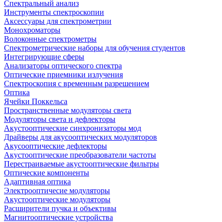
Спектральный анализ
Инструменты спектроскопии
Аксессуары для спектрометрии
Монохроматоры
Волоконные спектрометры
Спектрометрические наборы для обучения студентов
Интегрирующие сферы
Анализаторы оптического спектра
Оптические приемники излучения
Спектроскопия с временным разрешением
Оптика
Ячейки Поккельса
Пространственные модуляторы света
Модуляторы света и дефлекторы
Акустооптические синхронизаторы мод
Драйверы для акусооптических модуляторов
Акусооптические дефлекторы
Акустооптические преобразователи частоты
Перестраиваемые акустооптические фильтры
Оптические компоненты
Адаптивная оптика
Электрооптичесие модуляторы
Акустооптические модуляторы
Расширители пучка и объективы
Магнитооптические устройства