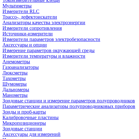
Токоизмерительные клещи
Мультиметры
Измерители RLC
Трассо-, дефектоискатели
Анализаторы качества электроэнергии
Измерители сопротивления
Источники-измерители
Измерители параметров электробезопасности
Аксессуары и опции
Измерение параметров окружающей среды
Измерители температуры и влажности
Анемометры
Газоанализаторы
Люксметры
Тахометры
Шумомеры
Дальномеры
Манометры
Зондовые станции и измерение параметров полупроводников
Параметрические анализаторы полупроводниковых приборов
Зонды и проб-карты
Калибровочные пластины
Микропозиционеры
Зондовые станции
Аксессуары для измерений