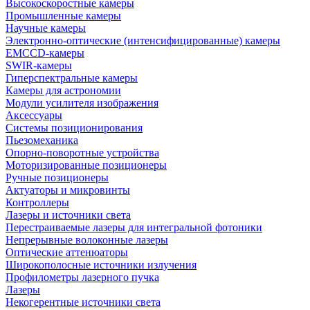
Высокоскоростные камеры
Промышленные камеры
Научные камеры
Электронно-оптические (интенсифицированные) камеры
EMCCD-камеры
SWIR-камеры
Гиперспектральные камеры
Камеры для астрономии
Модули усилителя изображения
Аксессуары
Системы позиционирования
Пьезомеханика
Опорно-поворотные устройства
Моторизированные позиционеры
Ручные позиционеры
Актуаторы и микровинты
Контроллеры
Лазеры и источники света
Перестраиваемые лазеры для интегральной фотоники
Непрерывные волоконные лазеры
Оптические аттенюаторы
Широкополосные источники излучения
Профилометры лазерного пучка
Лазеры
Некогерентные источники света