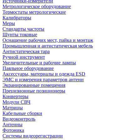
Источники-измерители
Метрологическое оборудование
Термостаты метрологические
Калибраторы
Меры
Стандарты частоты
Шунты токовые
Оснащение рабочих мест, пайка и монтаж
Промышленная и антистатическая мебель
Антистатическая тара
Ручной инструмент
Увеличительные и рабочие лампы
Паяльное оборудование
Аксессуары, материалы и одежда ESD
ЭМС и измерения параметров антенн
Экранированные помещения
Прецизионные позиционеры
Конвертеры
Модули СВЧ
Матрицы
Кабельные сборки
Видеоконтроль
Антенны
Фотоника
Cистемы видеорегистрации