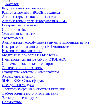
Каталог
Радио и электроизмерения
Радиоизмерения и ВЧ/СВЧ-техника
Анализаторы сигналов и спектра
Анализаторы цепей, измерители КСВН
Генераторы сигналов
Осциллографы
Усилители мощности
Частотомеры
Анализаторы коэффициента шума и источники шума
Измерители и анализаторы ВЧ мощности
Измерительные антенны
Модульные приборы PXI/PXIe/AXI
Имитаторы сигналов GPS и ГЛОНАСС
Системы и комплексы тестирования
Логические анализаторы
Стандарты частоты и компараторы
Аксессуары и опции
SDR и RFSoC‑платформы
СВЧ узлы и модули
Электроизмерения и системы питания
Лабораторные источники питания
Электронные нагрузки
Вольтметры