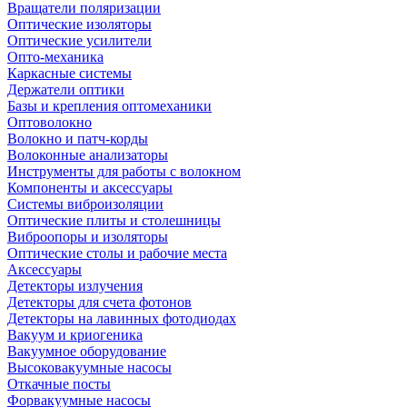
Вращатели поляризации
Оптические изоляторы
Оптические усилители
Опто-механика
Каркасные системы
Держатели оптики
Базы и крепления оптомеханики
Оптоволокно
Волокно и патч-корды
Волоконные анализаторы
Инструменты для работы с волокном
Компоненты и аксессуары
Системы виброизоляции
Оптические плиты и столешницы
Виброопоры и изоляторы
Оптические столы и рабочие места
Аксессуары
Детекторы излучения
Детекторы для счета фотонов
Детекторы на лавинных фотодиодах
Вакуум и криогеника
Вакуумное оборудование
Высоковакуумные насосы
Откачные посты
Форвакуумные насосы