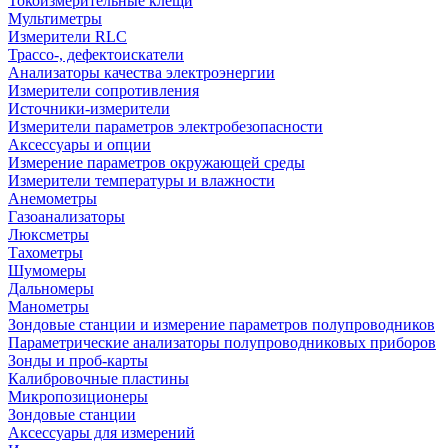
Токоизмерительные клещи
Мультиметры
Измерители RLC
Трассо-, дефектоискатели
Анализаторы качества электроэнергии
Измерители сопротивления
Источники-измерители
Измерители параметров электробезопасности
Аксессуары и опции
Измерение параметров окружающей среды
Измерители температуры и влажности
Анемометры
Газоанализаторы
Люксметры
Тахометры
Шумомеры
Дальномеры
Манометры
Зондовые станции и измерение параметров полупроводников
Параметрические анализаторы полупроводниковых приборов
Зонды и проб-карты
Калибровочные пластины
Микропозиционеры
Зондовые станции
Аксессуары для измерений