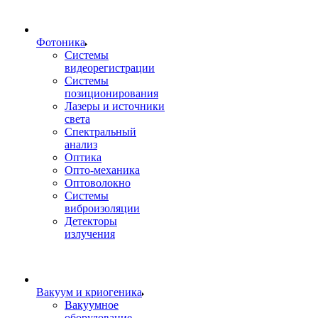
Фотоника
Cистемы
видеорегистрации
Системы
позиционирования
Лазеры и источники
света
Спектральный
анализ
Оптика
Опто-механика
Оптоволокно
Системы
виброизоляции
Детекторы
излучения
Вакуум и криогеника
Вакуумное
оборудование