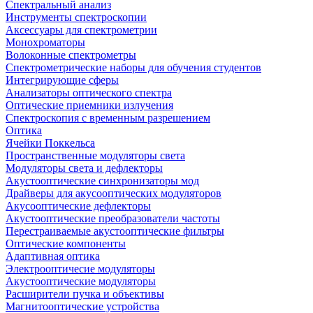
Спектральный анализ
Инструменты спектроскопии
Аксессуары для спектрометрии
Монохроматоры
Волоконные спектрометры
Спектрометрические наборы для обучения студентов
Интегрирующие сферы
Анализаторы оптического спектра
Оптические приемники излучения
Спектроскопия с временным разрешением
Оптика
Ячейки Поккельса
Пространственные модуляторы света
Модуляторы света и дефлекторы
Акустооптические синхронизаторы мод
Драйверы для акусооптических модуляторов
Акусооптические дефлекторы
Акустооптические преобразователи частоты
Перестраиваемые акустооптические фильтры
Оптические компоненты
Адаптивная оптика
Электрооптичесие модуляторы
Акустооптические модуляторы
Расширители пучка и объективы
Магнитооптические устройства