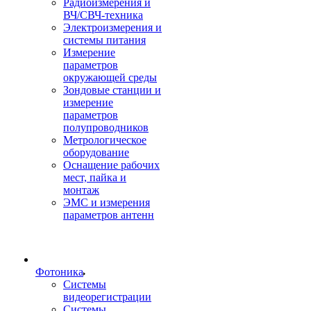
Радиоизмерения и
ВЧ/СВЧ-техника
Электроизмерения и
системы питания
Измерение
параметров
окружающей среды
Зондовые станции и
измерение
параметров
полупроводников
Метрологическое
оборудование
Оснащение рабочих
мест, пайка и
монтаж
ЭМС и измерения
параметров антенн
Фотоника
Cистемы
видеорегистрации
Системы