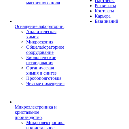
Партнеры
магнитного поля
Реквизиты
Контакты
Карьера
База знаний
Оснащение лабораторий
Аналитическая
химия
Микроскопия
Общелабораторное
оборудование
Биологические
исследования
Органическая
химия и синтез
Пробоподготовка
Чистые помещения
Микроэлектроника и
кристальное
производство
Микроэлектроника
и кристальное