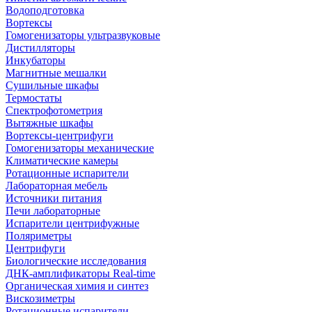
Водоподготовка
Вортексы
Гомогенизаторы ультразвуковые
Дистилляторы
Инкубаторы
Магнитные мешалки
Сушильные шкафы
Термостаты
Спектрофотометрия
Вытяжные шкафы
Вортексы-центрифуги
Гомогенизаторы механические
Климатические камеры
Ротационные испарители
Лабораторная мебель
Источники питания
Печи лабораторные
Испарители центрифужные
Поляриметры
Центрифуги
Биологические исследования
ДНК-амплификаторы Real-time
Органическая химия и синтез
Вискозиметры
Ротационные испарители