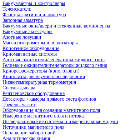
Вакуумметры и контроллеры
Течеискатели
Фланцы, фитинги и арматура
Запорная арматура
Вакуумные окна/двери и стеклянные компоненты
Вакуумные аксессуары
Азотные ловушки
Масс-спектрометры и анализаторы
Криогенное оборудование
Криомагнитные системы
Азотные ожижители/генераторы жидкого азота
Гелиевые ожижители/генераторы жидкого гелия
Криорефрежераторы (криоголовки)
Криостаты для научных исследований
Низкотемпературная термометрия
Сосуды дьюара
Рентгеновское оборудование
Детекторы / камеры прямого счета фотонов
Трекеры частиц
Оборудование для создания магнитного поля
Измерение магнитного поля и потока
Исследовательские системы и измерительные модули
Источники магнитного поля
Оснащение лабораторий
Аналитическая химия