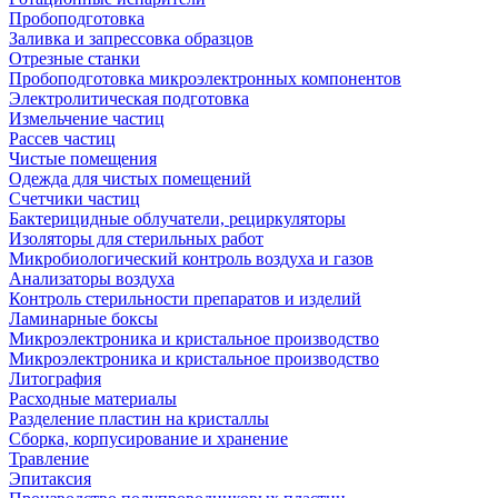
Пробоподготовка
Заливка и запрессовка образцов
Отрезные станки
Пробоподготовка микроэлектронных компонентов
Электролитическая подготовка
Измельчение частиц
Рассев частиц
Чистые помещения
Одежда для чистых помещений
Счетчики частиц
Бактерицидные облучатели, рециркуляторы
Изоляторы для стерильных работ
Микробиологический контроль воздуха и газов
Анализаторы воздуха
Контроль стерильности препаратов и изделий
Ламинарные боксы
Микроэлектроника и кристальное производство
Микроэлектроника и кристальное производство
Литография
Расходные материалы
Разделение пластин на кристаллы
Сборка, корпусирование и хранение
Травление
Эпитаксия