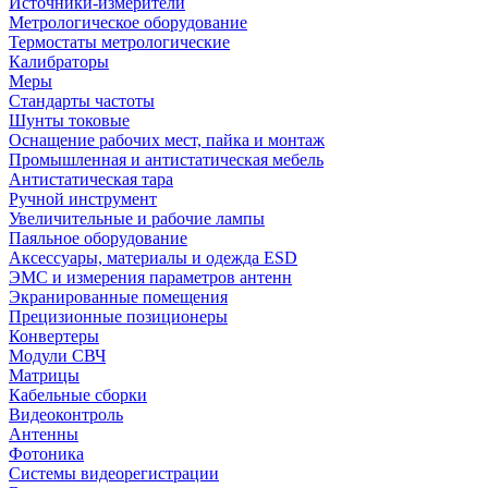
Источники-измерители
Метрологическое оборудование
Термостаты метрологические
Калибраторы
Меры
Стандарты частоты
Шунты токовые
Оснащение рабочих мест, пайка и монтаж
Промышленная и антистатическая мебель
Антистатическая тара
Ручной инструмент
Увеличительные и рабочие лампы
Паяльное оборудование
Аксессуары, материалы и одежда ESD
ЭМС и измерения параметров антенн
Экранированные помещения
Прецизионные позиционеры
Конвертеры
Модули СВЧ
Матрицы
Кабельные сборки
Видеоконтроль
Антенны
Фотоника
Cистемы видеорегистрации