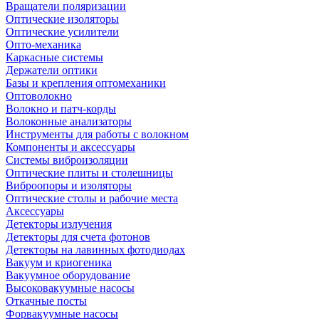
Вращатели поляризации
Оптические изоляторы
Оптические усилители
Опто-механика
Каркасные системы
Держатели оптики
Базы и крепления оптомеханики
Оптоволокно
Волокно и патч-корды
Волоконные анализаторы
Инструменты для работы с волокном
Компоненты и аксессуары
Системы виброизоляции
Оптические плиты и столешницы
Виброопоры и изоляторы
Оптические столы и рабочие места
Аксессуары
Детекторы излучения
Детекторы для счета фотонов
Детекторы на лавинных фотодиодах
Вакуум и криогеника
Вакуумное оборудование
Высоковакуумные насосы
Откачные посты
Форвакуумные насосы