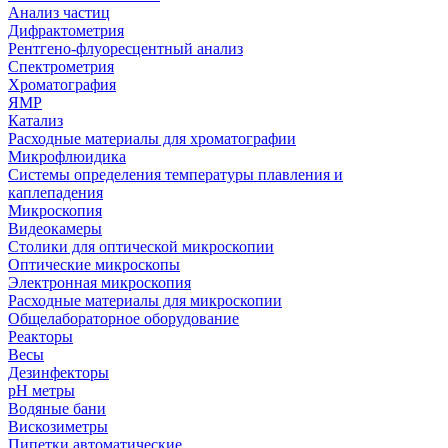
Анализ частиц
Дифрактометрия
Рентгено-флуоресцентный анализ
Спектрометрия
Хроматография
ЯМР
Катализ
Расходные материалы для хроматографии
Микрофлюидика
Системы определения температуры плавления и
каплепадения
Микроскопия
Видеокамеры
Столики для оптической микроскопии
Оптические микроскопы
Электронная микроскопия
Расходные материалы для микроскопии
Общелабораторное оборудование
Реакторы
Весы
Дезинфекторы
рН метры
Водяные бани
Вискозиметры
Пипетки автоматические