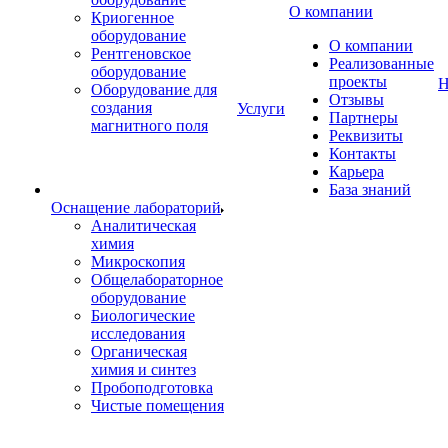
О компании
Криогенное
оборудование
О компании
Рентгеновское
Реализованные
оборудование
проекты
Н
Оборудование для
Отзывы
создания
Услуги
Партнеры
магнитного поля
Реквизиты
Контакты
Карьера
База знаний
Оснащение лабораторий
Аналитическая
химия
Микроскопия
Общелабораторное
оборудование
Биологические
исследования
Органическая
химия и синтез
Пробоподготовка
Чистые помещения