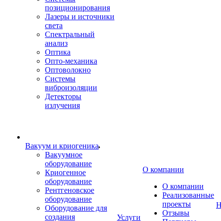
позиционирования
Лазеры и источники
света
Спектральный
анализ
Оптика
Опто-механика
Оптоволокно
Системы
виброизоляции
Детекторы
излучения
Вакуум и криогеника
Вакуумное
оборудование
О компании
Криогенное
оборудование
О компании
Рентгеновское
Реализованные
оборудование
проекты
Н
Оборудование для
Отзывы
создания
Услуги