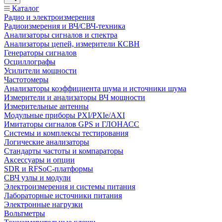
Каталог
Радио и электроизмерения
Радиоизмерения и ВЧ/СВЧ-техника
Анализаторы сигналов и спектра
Анализаторы цепей, измерители КСВН
Генераторы сигналов
Осциллографы
Усилители мощности
Частотомеры
Анализаторы коэффициента шума и источники шума
Измерители и анализаторы ВЧ мощности
Измерительные антенны
Модульные приборы PXI/PXIe/AXI
Имитаторы сигналов GPS и ГЛОНАСС
Системы и комплексы тестирования
Логические анализаторы
Стандарты частоты и компараторы
Аксессуары и опции
SDR и RFSoC‑платформы
СВЧ узлы и модули
Электроизмерения и системы питания
Лабораторные источники питания
Электронные нагрузки
Вольтметры