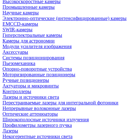
Высокоскоростные камеры
Промышленные камеры
Научные камеры
Электронно-оптические (интенсифицированные) камеры
EMCCD-камеры
SWIR-камеры
Гиперспектральные камеры
Камеры для астрономии
Модули усилителя изображения
Аксессуары
Системы позиционирования
Пьезомеханика
Опорно-поворотные устройства
Моторизированные позиционеры
Ручные позиционеры
Актуаторы и микровинты
Контроллеры
Лазеры и источники света
Перестраиваемые лазеры для интегральной фотоники
Непрерывные волоконные лазеры
Оптические аттенюаторы
Широкополосные источники излучения
Профилометры лазерного пучка
Лазеры
Некогерентные источники света