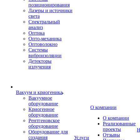
позиционирования
Лазеры и источники
света
Спектральный
анализ
Оптика
Опто-механика
Оптоволокно
Системы
виброизоляции
Детекторы
излучения
Вакуум и криогеника
Вакуумное
оборудование
О компании
Криогенное
оборудование
О компании
Рентгеновское
Реализованные
оборудование
проекты
Н
Оборудование для
Отзывы
создания
Услуги