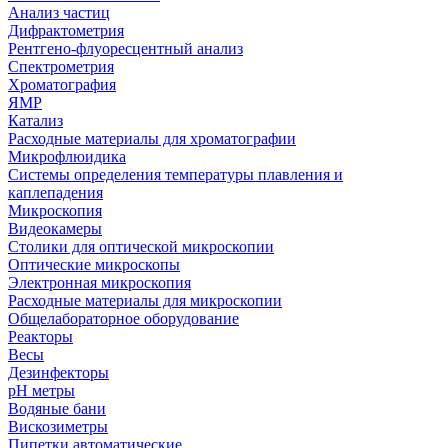
Анализ частиц
Дифрактометрия
Рентгено-флуоресцентный анализ
Спектрометрия
Хроматография
ЯМР
Катализ
Расходные материалы для хроматографии
Микрофлюидика
Системы определения температуры плавления и
каплепадения
Микроскопия
Видеокамеры
Столики для оптической микроскопии
Оптические микроскопы
Электронная микроскопия
Расходные материалы для микроскопии
Общелабораторное оборудование
Реакторы
Весы
Дезинфекторы
рН метры
Водяные бани
Вискозиметры
Пипетки автоматические