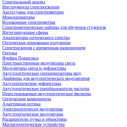
Спектральный анализ
Инструменты спектроскопии
Аксессуары для спектрометрии
Монохроматоры
Волоконные спектрометры
Спектрометрические наборы для обучения студентов
Интегрирующие сферы
Анализаторы оптического спектра
Оптические приемники излучения
Спектроскопия с временным разрешением
Оптика
Ячейки Поккельса
Пространственные модуляторы света
Модуляторы света и дефлекторы
Акустооптические синхронизаторы мод
Драйверы для акусооптических модуляторов
Акусооптические дефлекторы
Акустооптические преобразователи частоты
Перестраиваемые акустооптические фильтры
Оптические компоненты
Адаптивная оптика
Электрооптичесие модуляторы
Акустооптические модуляторы
Расширители пучка и объективы
Магнитооптические устройства