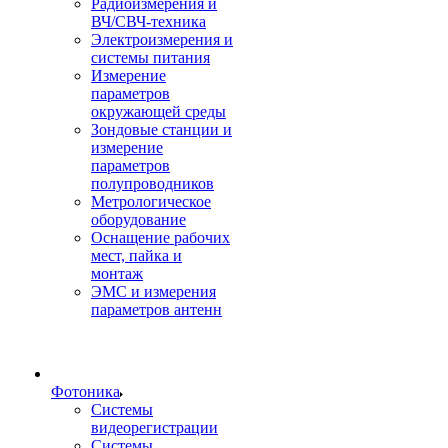
Радиоизмерения и
ВЧ/СВЧ-техника
Электроизмерения и
системы питания
Измерение
параметров
окружающей среды
Зондовые станции и
измерение
параметров
полупроводников
Метрологическое
оборудование
Оснащение рабочих
мест, пайка и
монтаж
ЭМС и измерения
параметров антенн
Фотоника
Cистемы
видеорегистрации
Системы