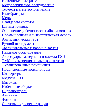
Источники-измерители
Метрологическое оборудование
Термостаты метрологические
Калибраторы
Меры
Стандарты частоты
Шунты токовые
Оснащение рабочих мест, пайка и монтаж
Промышленная и антистатическая мебель
Антистатическая тара
Ручной инструмент
Увеличительные и рабочие лампы
Паяльное оборудование
Аксессуары, материалы и одежда ESD
ЭМС и измерения параметров антенн
Экранированные помещения
Прецизионные позиционеры
Конвертеры
Модули СВЧ
Матрицы
Кабельные сборки
Видеоконтроль
Антенны
Фотоника
Cистемы видеорегистрации