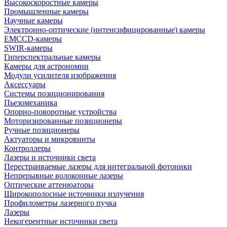
Высокоскоростные камеры
Промышленные камеры
Научные камеры
Электронно-оптические (интенсифицированные) камеры
EMCCD-камеры
SWIR-камеры
Гиперспектральные камеры
Камеры для астрономии
Модули усилителя изображения
Аксессуары
Системы позиционирования
Пьезомеханика
Опорно-поворотные устройства
Моторизированные позиционеры
Ручные позиционеры
Актуаторы и микровинты
Контроллеры
Лазеры и источники света
Перестраиваемые лазеры для интегральной фотоники
Непрерывные волоконные лазеры
Оптические аттенюаторы
Широкополосные источники излучения
Профилометры лазерного пучка
Лазеры
Некогерентные источники света