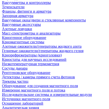
Вакуумметры и контроллеры
Течеискатели
Фланцы, фитинги и арматура
Запорная арматура
Вакуумные окна/двери и стеклянные компоненты
Вакуумные аксессуары
Азотные ловушки
Масс-спектрометры и анализаторы
Криогенное оборудование
Криомагнитные системы
Азотные ожижители/генераторы жидкого азота
Гелиевые ожижители/генераторы жидкого гелия
Криорефрежераторы (криоголовки)
Криостаты для научных исследований
Низкотемпературная термометрия
Сосуды дьюара
Рентгеновское оборудование
Детекторы / камеры прямого счета фотонов
Трекеры частиц
Оборудование для создания магнитного поля
Измерение магнитного поля и потока
Исследовательские системы и измерительные модули
Источники магнитного поля
Оснащение лабораторий
Аналитическая химия