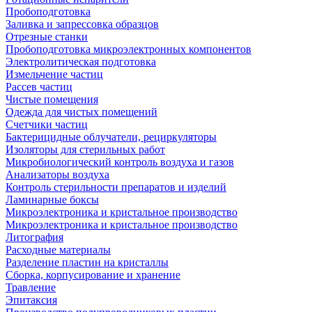
Пробоподготовка
Заливка и запрессовка образцов
Отрезные станки
Пробоподготовка микроэлектронных компонентов
Электролитическая подготовка
Измельчение частиц
Рассев частиц
Чистые помещения
Одежда для чистых помещений
Счетчики частиц
Бактерицидные облучатели, рециркуляторы
Изоляторы для стерильных работ
Микробиологический контроль воздуха и газов
Анализаторы воздуха
Контроль стерильности препаратов и изделий
Ламинарные боксы
Микроэлектроника и кристальное производство
Микроэлектроника и кристальное производство
Литография
Расходные материалы
Разделение пластин на кристаллы
Сборка, корпусирование и хранение
Травление
Эпитаксия