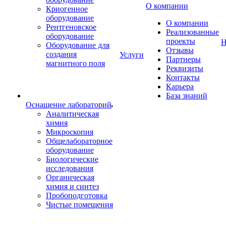
О компании
Криогенное
оборудование
О компании
Рентгеновское
Реализованные
оборудование
проекты
Н
Оборудование для
Отзывы
создания
Услуги
Партнеры
магнитного поля
Реквизиты
Контакты
Карьера
База знаний
Оснащение лабораторий
Аналитическая
химия
Микроскопия
Общелабораторное
оборудование
Биологические
исследования
Органическая
химия и синтез
Пробоподготовка
Чистые помещения