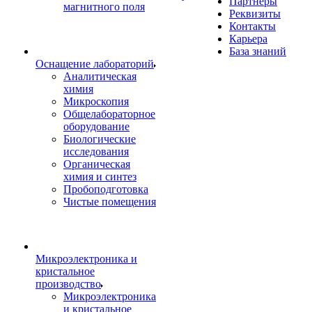
Партнеры
магнитного поля
Реквизиты
Контакты
Карьера
База знаний
Оснащение лабораторий
Аналитическая
химия
Микроскопия
Общелабораторное
оборудование
Биологические
исследования
Органическая
химия и синтез
Пробоподготовка
Чистые помещения
Микроэлектроника и
кристальное
производство
Микроэлектроника
и кристальное