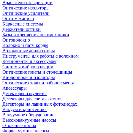
Вращатели поляризации
Оптические изоляторы
Оптические усилители
Опто-механика
Каркасные системы
Держатели оптики
Базы и крепления оптомеханики
Оптоволокно
Волокно и патч-корды
Волоконные анализаторы
Инструменты для работы с волокном
Компоненты и аксессуары
Системы виброизоляции
Оптические плиты и столешницы
Виброопоры и изоляторы
Оптические столы и рабочие места
Аксессуары
Детекторы излучения
Детекторы для счета фотонов
Детекторы на лавинных фотодиодах
Вакуум и криогеника
Вакуумное оборудование
Высоковакуумные насосы
Откачные посты
Форвакуумные насосы