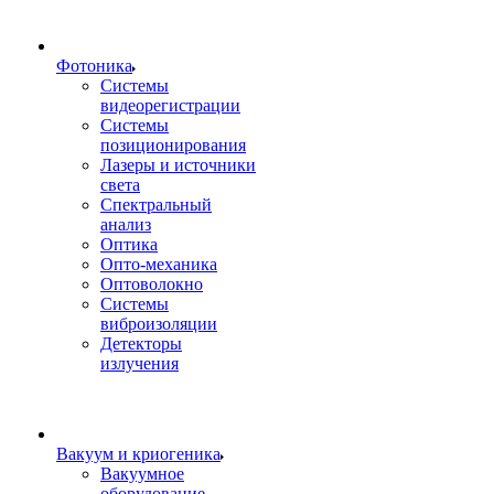
Фотоника
Cистемы
видеорегистрации
Системы
позиционирования
Лазеры и источники
света
Спектральный
анализ
Оптика
Опто-механика
Оптоволокно
Системы
виброизоляции
Детекторы
излучения
Вакуум и криогеника
Вакуумное
оборудование