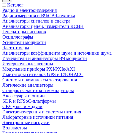
Каталог
Радио и электроизмерения
Радиоизмерения и ВЧ/СВЧ-техника
Анализаторы сигналов и спектра
Анализаторы цепей, измерители КСВН
Генераторы сигналов
Осциллографы
Усилители мощности
Частотомеры
Анализаторы коэффициента шума и источники шума
Измерители и анализаторы ВЧ мощности
Измерительные антенны
Модульные приборы PXI/PXIe/AXI
Имитаторы сигналов GPS и ГЛОНАСС
Системы и комплексы тестирования
Логические анализаторы
Стандарты частоты и компараторы
Аксессуары и опции
SDR и RFSoC‑платформы
СВЧ узлы и модули
Электроизмерения и системы питания
Лабораторные источники питания
Электронные нагрузки
Вольтметры