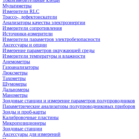
Токоизмерительные клещи
Мультиметры
Измерители RLC
Трассо-, дефектоискатели
Анализаторы качества электроэнергии
Измерители сопротивления
Источники-измерители
Измерители параметров электробезопасности
Аксессуары и опции
Измерение параметров окружающей среды
Измерители температуры и влажности
Анемометры
Газоанализаторы
Люксметры
Тахометры
Шумомеры
Дальномеры
Манометры
Зондовые станции и измерение параметров полупроводников
Параметрические анализаторы полупроводниковых приборов
Зонды и проб-карты
Калибровочные пластины
Микропозиционеры
Зондовые станции
Аксессуары для измерений