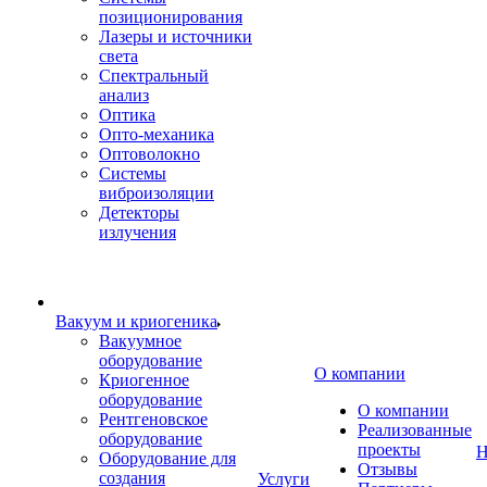
позиционирования
Лазеры и источники
света
Спектральный
анализ
Оптика
Опто-механика
Оптоволокно
Системы
виброизоляции
Детекторы
излучения
Вакуум и криогеника
Вакуумное
оборудование
О компании
Криогенное
оборудование
О компании
Рентгеновское
Реализованные
оборудование
проекты
Н
Оборудование для
Отзывы
создания
Услуги