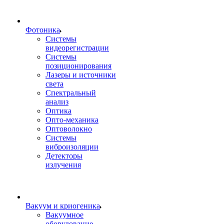
Фотоника
Cистемы
видеорегистрации
Системы
позиционирования
Лазеры и источники
света
Спектральный
анализ
Оптика
Опто-механика
Оптоволокно
Системы
виброизоляции
Детекторы
излучения
Вакуум и криогеника
Вакуумное
оборудование