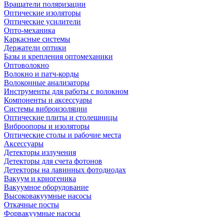
Вращатели поляризации
Оптические изоляторы
Оптические усилители
Опто-механика
Каркасные системы
Держатели оптики
Базы и крепления оптомеханики
Оптоволокно
Волокно и патч-корды
Волоконные анализаторы
Инструменты для работы с волокном
Компоненты и аксессуары
Системы виброизоляции
Оптические плиты и столешницы
Виброопоры и изоляторы
Оптические столы и рабочие места
Аксессуары
Детекторы излучения
Детекторы для счета фотонов
Детекторы на лавинных фотодиодах
Вакуум и криогеника
Вакуумное оборудование
Высоковакуумные насосы
Откачные посты
Форвакуумные насосы