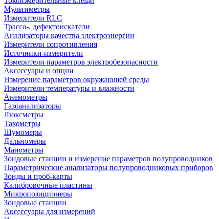
Токоизмерительные клещи
Мультиметры
Измерители RLC
Трассо-, дефектоискатели
Анализаторы качества электроэнергии
Измерители сопротивления
Источники-измерители
Измерители параметров электробезопасности
Аксессуары и опции
Измерение параметров окружающей среды
Измерители температуры и влажности
Анемометры
Газоанализаторы
Люксметры
Тахометры
Шумомеры
Дальномеры
Манометры
Зондовые станции и измерение параметров полупроводников
Параметрические анализаторы полупроводниковых приборов
Зонды и проб-карты
Калибровочные пластины
Микропозиционеры
Зондовые станции
Аксессуары для измерений