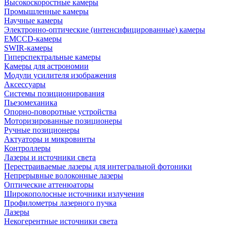
Высокоскоростные камеры
Промышленные камеры
Научные камеры
Электронно-оптические (интенсифицированные) камеры
EMCCD-камеры
SWIR-камеры
Гиперспектральные камеры
Камеры для астрономии
Модули усилителя изображения
Аксессуары
Системы позиционирования
Пьезомеханика
Опорно-поворотные устройства
Моторизированные позиционеры
Ручные позиционеры
Актуаторы и микровинты
Контроллеры
Лазеры и источники света
Перестраиваемые лазеры для интегральной фотоники
Непрерывные волоконные лазеры
Оптические аттенюаторы
Широкополосные источники излучения
Профилометры лазерного пучка
Лазеры
Некогерентные источники света