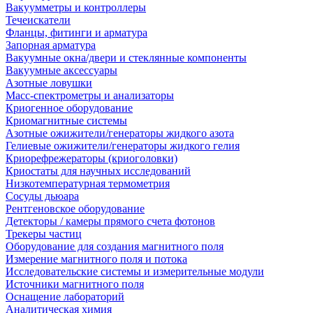
Вакуумметры и контроллеры
Течеискатели
Фланцы, фитинги и арматура
Запорная арматура
Вакуумные окна/двери и стеклянные компоненты
Вакуумные аксессуары
Азотные ловушки
Масс-спектрометры и анализаторы
Криогенное оборудование
Криомагнитные системы
Азотные ожижители/генераторы жидкого азота
Гелиевые ожижители/генераторы жидкого гелия
Криорефрежераторы (криоголовки)
Криостаты для научных исследований
Низкотемпературная термометрия
Сосуды дьюара
Рентгеновское оборудование
Детекторы / камеры прямого счета фотонов
Трекеры частиц
Оборудование для создания магнитного поля
Измерение магнитного поля и потока
Исследовательские системы и измерительные модули
Источники магнитного поля
Оснащение лабораторий
Аналитическая химия