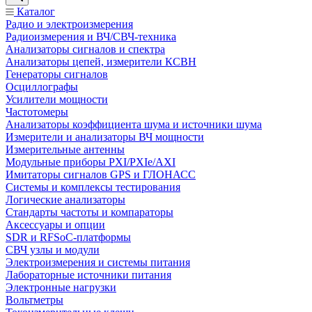
Каталог
Радио и электроизмерения
Радиоизмерения и ВЧ/СВЧ-техника
Анализаторы сигналов и спектра
Анализаторы цепей, измерители КСВН
Генераторы сигналов
Осциллографы
Усилители мощности
Частотомеры
Анализаторы коэффициента шума и источники шума
Измерители и анализаторы ВЧ мощности
Измерительные антенны
Модульные приборы PXI/PXIe/AXI
Имитаторы сигналов GPS и ГЛОНАСС
Системы и комплексы тестирования
Логические анализаторы
Стандарты частоты и компараторы
Аксессуары и опции
SDR и RFSoC‑платформы
СВЧ узлы и модули
Электроизмерения и системы питания
Лабораторные источники питания
Электронные нагрузки
Вольтметры