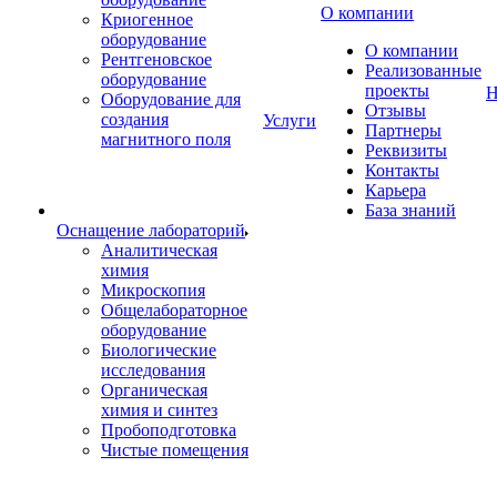
О компании
Криогенное
оборудование
О компании
Рентгеновское
Реализованные
оборудование
проекты
Н
Оборудование для
Отзывы
создания
Услуги
Партнеры
магнитного поля
Реквизиты
Контакты
Карьера
База знаний
Оснащение лабораторий
Аналитическая
химия
Микроскопия
Общелабораторное
оборудование
Биологические
исследования
Органическая
химия и синтез
Пробоподготовка
Чистые помещения