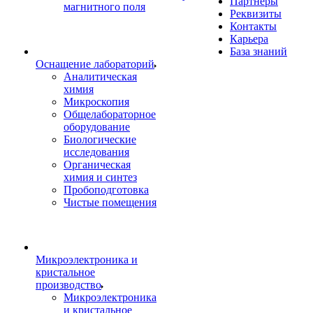
Партнеры
магнитного поля
Реквизиты
Контакты
Карьера
База знаний
Оснащение лабораторий
Аналитическая
химия
Микроскопия
Общелабораторное
оборудование
Биологические
исследования
Органическая
химия и синтез
Пробоподготовка
Чистые помещения
Микроэлектроника и
кристальное
производство
Микроэлектроника
и кристальное