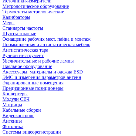
Источники-измерители
Метрологическое оборудование
Термостаты метрологические
Калибраторы
Меры
Стандарты частоты
Шунты токовые
Оснащение рабочих мест, пайка и монтаж
Промышленная и антистатическая мебель
Антистатическая тара
Ручной инструмент
Увеличительные и рабочие лампы
Паяльное оборудование
Аксессуары, материалы и одежда ESD
ЭМС и измерения параметров антенн
Экранированные помещения
Прецизионные позиционеры
Конвертеры
Модули СВЧ
Матрицы
Кабельные сборки
Видеоконтроль
Антенны
Фотоника
Cистемы видеорегистрации