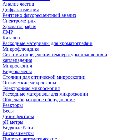
Анализ частиц
Дифрактометрия
Рентгено-флуоресцентный анализ
Спектрометрия
Хроматография
ЯМР
Катализ
Расходные материалы для хроматографии
Микрофлюидика
Системы определения температуры плавления и
каплепадения
Микроскопия
Видеокамеры
Столики для оптической микроскопии
Оптические микроскопы
Электронная микроскопия
Расходные материалы для микроскопии
Общелабораторное оборудование
Реакторы
Весы
Дезинфекторы
рН метры
Водяные бани
Вискозиметры
Пипетки автоматические