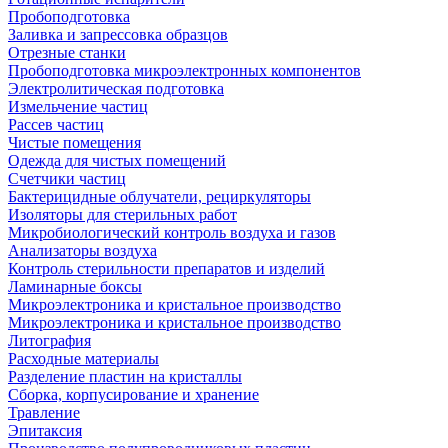
Пробоподготовка
Заливка и запрессовка образцов
Отрезные станки
Пробоподготовка микроэлектронных компонентов
Электролитическая подготовка
Измельчение частиц
Рассев частиц
Чистые помещения
Одежда для чистых помещений
Счетчики частиц
Бактерицидные облучатели, рециркуляторы
Изоляторы для стерильных работ
Микробиологический контроль воздуха и газов
Анализаторы воздуха
Контроль стерильности препаратов и изделий
Ламинарные боксы
Микроэлектроника и кристальное производство
Микроэлектроника и кристальное производство
Литография
Расходные материалы
Разделение пластин на кристаллы
Сборка, корпусирование и хранение
Травление
Эпитаксия