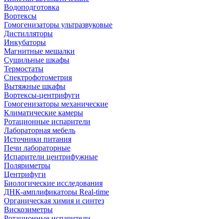
Водоподготовка
Вортексы
Гомогенизаторы ультразвуковые
Дистилляторы
Инкубаторы
Магнитные мешалки
Сушильные шкафы
Термостаты
Спектрофотометрия
Вытяжные шкафы
Вортексы-центрифуги
Гомогенизаторы механические
Климатические камеры
Ротационные испарители
Лабораторная мебель
Источники питания
Печи лабораторные
Испарители центрифужные
Поляриметры
Центрифуги
Биологические исследования
ДНК-амплификаторы Real-time
Органическая химия и синтез
Вискозиметры
Ротационные испарители