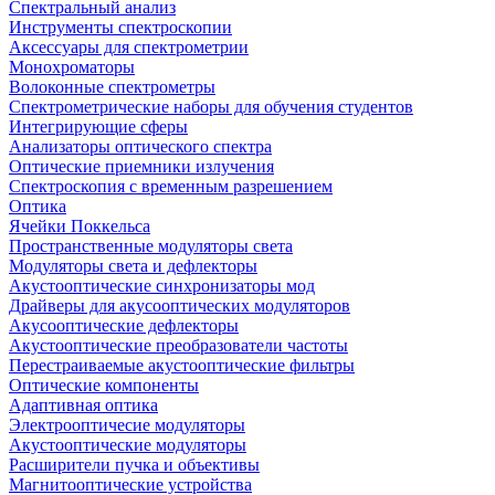
Спектральный анализ
Инструменты спектроскопии
Аксессуары для спектрометрии
Монохроматоры
Волоконные спектрометры
Спектрометрические наборы для обучения студентов
Интегрирующие сферы
Анализаторы оптического спектра
Оптические приемники излучения
Спектроскопия с временным разрешением
Оптика
Ячейки Поккельса
Пространственные модуляторы света
Модуляторы света и дефлекторы
Акустооптические синхронизаторы мод
Драйверы для акусооптических модуляторов
Акусооптические дефлекторы
Акустооптические преобразователи частоты
Перестраиваемые акустооптические фильтры
Оптические компоненты
Адаптивная оптика
Электрооптичесие модуляторы
Акустооптические модуляторы
Расширители пучка и объективы
Магнитооптические устройства