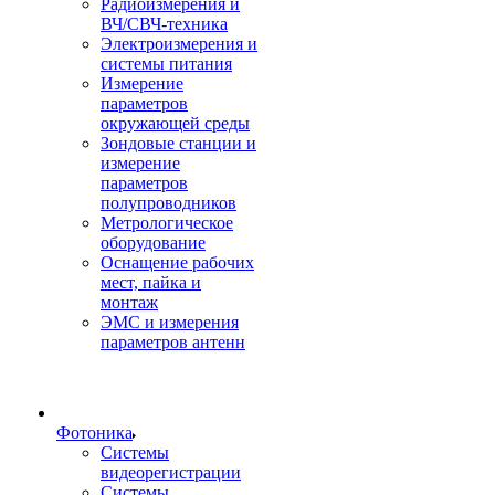
Радиоизмерения и
ВЧ/СВЧ-техника
Электроизмерения и
системы питания
Измерение
параметров
окружающей среды
Зондовые станции и
измерение
параметров
полупроводников
Метрологическое
оборудование
Оснащение рабочих
мест, пайка и
монтаж
ЭМС и измерения
параметров антенн
Фотоника
Cистемы
видеорегистрации
Системы