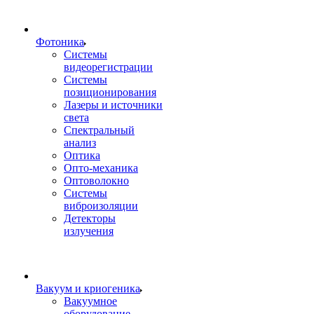
Фотоника
Cистемы
видеорегистрации
Системы
позиционирования
Лазеры и источники
света
Спектральный
анализ
Оптика
Опто-механика
Оптоволокно
Системы
виброизоляции
Детекторы
излучения
Вакуум и криогеника
Вакуумное
оборудование