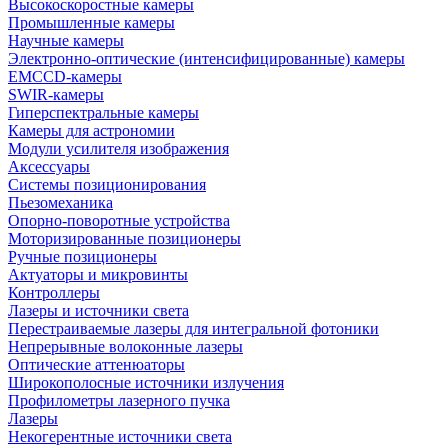
Высокоскоростные камеры
Промышленные камеры
Научные камеры
Электронно-оптические (интенсифицированные) камеры
EMCCD-камеры
SWIR-камеры
Гиперспектральные камеры
Камеры для астрономии
Модули усилителя изображения
Аксессуары
Системы позиционирования
Пьезомеханика
Опорно-поворотные устройства
Моторизированные позиционеры
Ручные позиционеры
Актуаторы и микровинты
Контроллеры
Лазеры и источники света
Перестраиваемые лазеры для интегральной фотоники
Непрерывные волоконные лазеры
Оптические аттенюаторы
Широкополосные источники излучения
Профилометры лазерного пучка
Лазеры
Некогерентные источники света