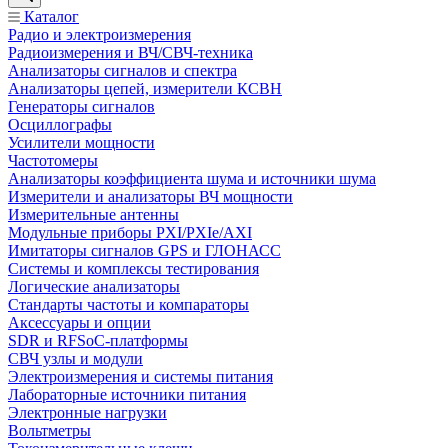
Каталог
Радио и электроизмерения
Радиоизмерения и ВЧ/СВЧ-техника
Анализаторы сигналов и спектра
Анализаторы цепей, измерители КСВН
Генераторы сигналов
Осциллографы
Усилители мощности
Частотомеры
Анализаторы коэффициента шума и источники шума
Измерители и анализаторы ВЧ мощности
Измерительные антенны
Модульные приборы PXI/PXIe/AXI
Имитаторы сигналов GPS и ГЛОНАСС
Системы и комплексы тестирования
Логические анализаторы
Стандарты частоты и компараторы
Аксессуары и опции
SDR и RFSoC‑платформы
СВЧ узлы и модули
Электроизмерения и системы питания
Лабораторные источники питания
Электронные нагрузки
Вольтметры