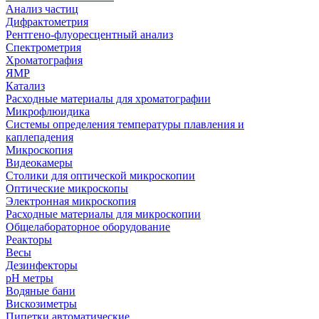
Анализ частиц
Дифрактометрия
Рентгено-флуоресцентный анализ
Спектрометрия
Хроматография
ЯМР
Катализ
Расходные материалы для хроматографии
Микрофлюидика
Системы определения температуры плавления и
каплепадения
Микроскопия
Видеокамеры
Столики для оптической микроскопии
Оптические микроскопы
Электронная микроскопия
Расходные материалы для микроскопии
Общелабораторное оборудование
Реакторы
Весы
Дезинфекторы
рН метры
Водяные бани
Вискозиметры
Пипетки автоматические