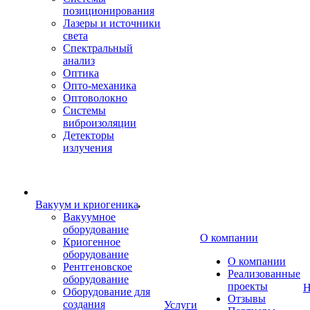
позиционирования
Лазеры и источники
света
Спектральный
анализ
Оптика
Опто-механика
Оптоволокно
Системы
виброизоляции
Детекторы
излучения
Вакуум и криогеника
Вакуумное
оборудование
О компании
Криогенное
оборудование
О компании
Рентгеновское
Реализованные
оборудование
проекты
Н
Оборудование для
Отзывы
создания
Услуги