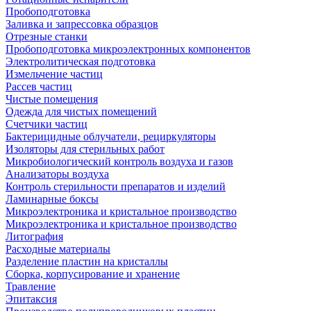
Пробоподготовка
Заливка и запрессовка образцов
Отрезные станки
Пробоподготовка микроэлектронных компонентов
Электролитическая подготовка
Измельчение частиц
Рассев частиц
Чистые помещения
Одежда для чистых помещений
Счетчики частиц
Бактерицидные облучатели, рециркуляторы
Изоляторы для стерильных работ
Микробиологический контроль воздуха и газов
Анализаторы воздуха
Контроль стерильности препаратов и изделий
Ламинарные боксы
Микроэлектроника и кристальное производство
Микроэлектроника и кристальное производство
Литография
Расходные материалы
Разделение пластин на кристаллы
Сборка, корпусирование и хранение
Травление
Эпитаксия