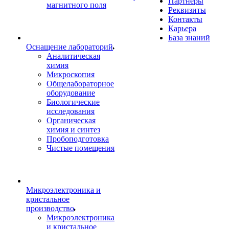
Партнеры
магнитного поля
Реквизиты
Контакты
Карьера
База знаний
Оснащение лабораторий
Аналитическая
химия
Микроскопия
Общелабораторное
оборудование
Биологические
исследования
Органическая
химия и синтез
Пробоподготовка
Чистые помещения
Микроэлектроника и
кристальное
производство
Микроэлектроника
и кристальное