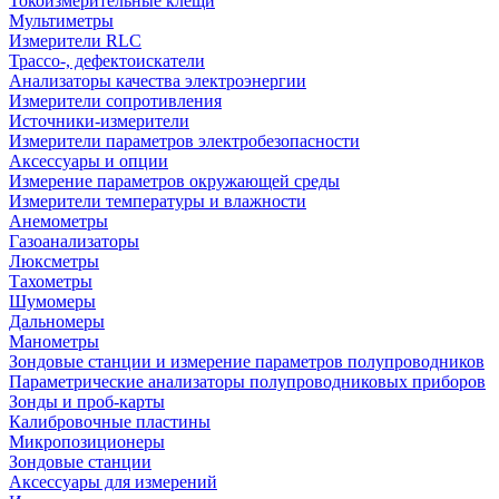
Токоизмерительные клещи
Мультиметры
Измерители RLC
Трассо-, дефектоискатели
Анализаторы качества электроэнергии
Измерители сопротивления
Источники-измерители
Измерители параметров электробезопасности
Аксессуары и опции
Измерение параметров окружающей среды
Измерители температуры и влажности
Анемометры
Газоанализаторы
Люксметры
Тахометры
Шумомеры
Дальномеры
Манометры
Зондовые станции и измерение параметров полупроводников
Параметрические анализаторы полупроводниковых приборов
Зонды и проб-карты
Калибровочные пластины
Микропозиционеры
Зондовые станции
Аксессуары для измерений