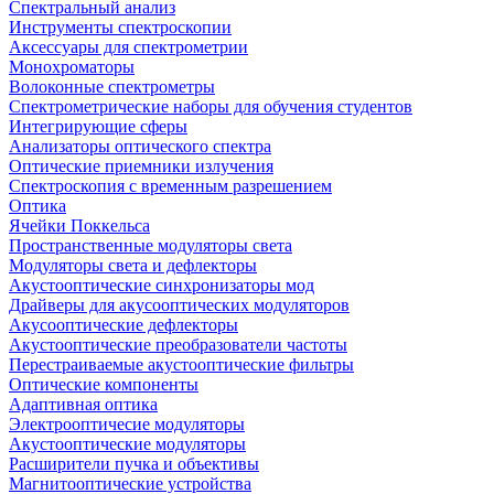
Спектральный анализ
Инструменты спектроскопии
Аксессуары для спектрометрии
Монохроматоры
Волоконные спектрометры
Спектрометрические наборы для обучения студентов
Интегрирующие сферы
Анализаторы оптического спектра
Оптические приемники излучения
Спектроскопия с временным разрешением
Оптика
Ячейки Поккельса
Пространственные модуляторы света
Модуляторы света и дефлекторы
Акустооптические синхронизаторы мод
Драйверы для акусооптических модуляторов
Акусооптические дефлекторы
Акустооптические преобразователи частоты
Перестраиваемые акустооптические фильтры
Оптические компоненты
Адаптивная оптика
Электрооптичесие модуляторы
Акустооптические модуляторы
Расширители пучка и объективы
Магнитооптические устройства