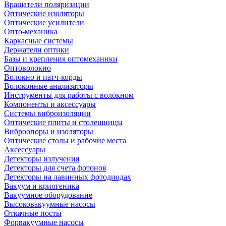
Вращатели поляризации
Оптические изоляторы
Оптические усилители
Опто-механика
Каркасные системы
Держатели оптики
Базы и крепления оптомеханики
Оптоволокно
Волокно и патч-корды
Волоконные анализаторы
Инструменты для работы с волокном
Компоненты и аксессуары
Системы виброизоляции
Оптические плиты и столешницы
Виброопоры и изоляторы
Оптические столы и рабочие места
Аксессуары
Детекторы излучения
Детекторы для счета фотонов
Детекторы на лавинных фотодиодах
Вакуум и криогеника
Вакуумное оборудование
Высоковакуумные насосы
Откачные посты
Форвакуумные насосы