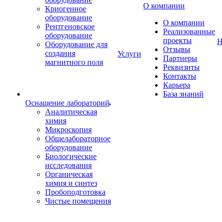
О компании
Криогенное
оборудование
О компании
Рентгеновское
Реализованные
оборудование
проекты
Н
Оборудование для
Отзывы
создания
Услуги
Партнеры
магнитного поля
Реквизиты
Контакты
Карьера
База знаний
Оснащение лабораторий
Аналитическая
химия
Микроскопия
Общелабораторное
оборудование
Биологические
исследования
Органическая
химия и синтез
Пробоподготовка
Чистые помещения