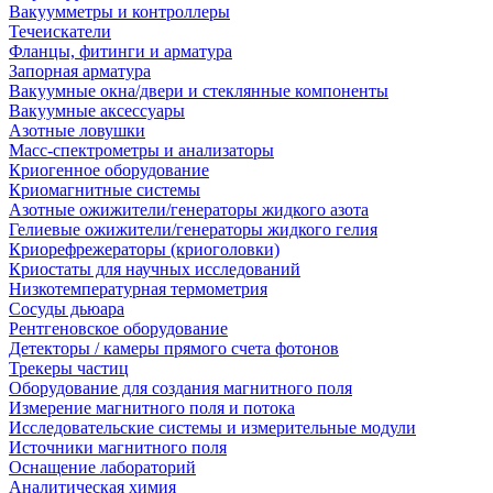
Вакуумметры и контроллеры
Течеискатели
Фланцы, фитинги и арматура
Запорная арматура
Вакуумные окна/двери и стеклянные компоненты
Вакуумные аксессуары
Азотные ловушки
Масс-спектрометры и анализаторы
Криогенное оборудование
Криомагнитные системы
Азотные ожижители/генераторы жидкого азота
Гелиевые ожижители/генераторы жидкого гелия
Криорефрежераторы (криоголовки)
Криостаты для научных исследований
Низкотемпературная термометрия
Сосуды дьюара
Рентгеновское оборудование
Детекторы / камеры прямого счета фотонов
Трекеры частиц
Оборудование для создания магнитного поля
Измерение магнитного поля и потока
Исследовательские системы и измерительные модули
Источники магнитного поля
Оснащение лабораторий
Аналитическая химия