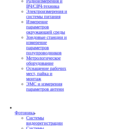
Радиоизмерения и
ВЧ/СВЧ-техника
Электроизмерения и
системы питания
Измерение
параметров
окружающей среды
Зондовые станции и
измерение
параметров
полупроводников
Метрологическое
оборудование
Оснащение рабочих
мест, пайка и
монтаж
ЭМС и измерения
параметров антенн
Фотоника
Cистемы
видеорегистрации
Системы