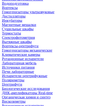
Водоподготовка
Вортексы
Гомогенизаторы ультразвуковые
Дистилляторы
Инкубаторы
Магнитные мешалки
Сушильные шкафы
Термостаты
Спектрофотометрия
Вытяжные шкафы
Вортексы-центрифуги
Гомогенизаторы механические
Климатические камеры
Ротационные испарители
Лабораторная мебель
Источники питания
Печи лабораторные
Испарители центрифужные
Поляриметры
Центрифуги
Биологические исследования
ДНК-амплификаторы Real-time
Органическая химия и синтез
Вискозиметры
Ротационные испарители