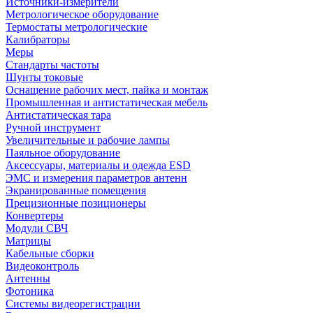
Источники-измерители
Метрологическое оборудование
Термостаты метрологические
Калибраторы
Меры
Стандарты частоты
Шунты токовые
Оснащение рабочих мест, пайка и монтаж
Промышленная и антистатическая мебель
Антистатическая тара
Ручной инструмент
Увеличительные и рабочие лампы
Паяльное оборудование
Аксессуары, материалы и одежда ESD
ЭМС и измерения параметров антенн
Экранированные помещения
Прецизионные позиционеры
Конвертеры
Модули СВЧ
Матрицы
Кабельные сборки
Видеоконтроль
Антенны
Фотоника
Cистемы видеорегистрации