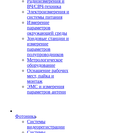
Радиоизмерения и
ВЧ/СВЧ-техника
Электроизмерения и
системы питания
Измерение
параметров
окружающей среды
Зондовые станции и
измерение
параметров
полупроводников
Метрологическое
оборудование
Оснащение рабочих
мест, пайка и
монтаж
ЭМС и измерения
параметров антенн
Фотоника
Cистемы
видеорегистрации
Системы