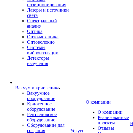
позиционирования
Лазеры и источники
света
Спектральный
анализ
Оптика
Опто-механика
Оптоволокно
Системы
виброизоляции
Детекторы
излучения
Вакуум и криогеника
Вакуумное
оборудование
О компании
Криогенное
оборудование
О компании
Рентгеновское
Реализованные
оборудование
проекты
Н
Оборудование для
Отзывы
создания
Услуги