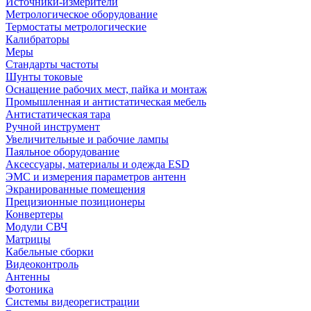
Источники-измерители
Метрологическое оборудование
Термостаты метрологические
Калибраторы
Меры
Стандарты частоты
Шунты токовые
Оснащение рабочих мест, пайка и монтаж
Промышленная и антистатическая мебель
Антистатическая тара
Ручной инструмент
Увеличительные и рабочие лампы
Паяльное оборудование
Аксессуары, материалы и одежда ESD
ЭМС и измерения параметров антенн
Экранированные помещения
Прецизионные позиционеры
Конвертеры
Модули СВЧ
Матрицы
Кабельные сборки
Видеоконтроль
Антенны
Фотоника
Cистемы видеорегистрации