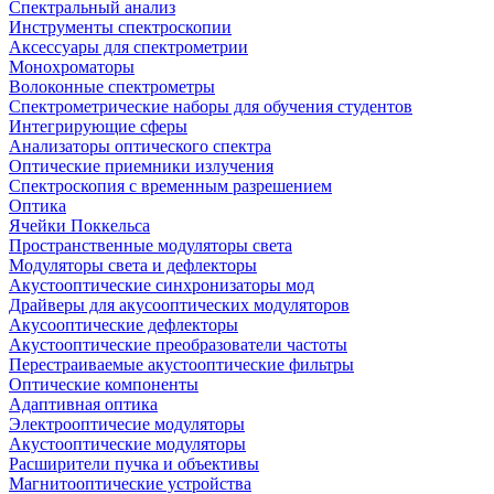
Спектральный анализ
Инструменты спектроскопии
Аксессуары для спектрометрии
Монохроматоры
Волоконные спектрометры
Спектрометрические наборы для обучения студентов
Интегрирующие сферы
Анализаторы оптического спектра
Оптические приемники излучения
Спектроскопия с временным разрешением
Оптика
Ячейки Поккельса
Пространственные модуляторы света
Модуляторы света и дефлекторы
Акустооптические синхронизаторы мод
Драйверы для акусооптических модуляторов
Акусооптические дефлекторы
Акустооптические преобразователи частоты
Перестраиваемые акустооптические фильтры
Оптические компоненты
Адаптивная оптика
Электрооптичесие модуляторы
Акустооптические модуляторы
Расширители пучка и объективы
Магнитооптические устройства