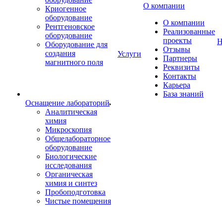
О компании
Криогенное
оборудование
О компании
Рентгеновское
Реализованные
оборудование
проекты
Н
Оборудование для
Отзывы
создания
Услуги
Партнеры
магнитного поля
Реквизиты
Контакты
Карьера
База знаний
Оснащение лабораторий
Аналитическая
химия
Микроскопия
Общелабораторное
оборудование
Биологические
исследования
Органическая
химия и синтез
Пробоподготовка
Чистые помещения