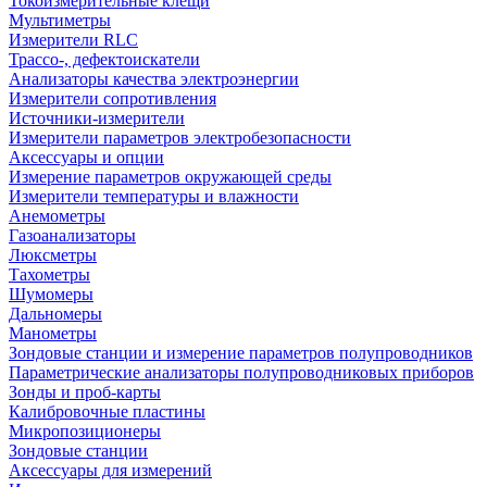
Токоизмерительные клещи
Мультиметры
Измерители RLC
Трассо-, дефектоискатели
Анализаторы качества электроэнергии
Измерители сопротивления
Источники-измерители
Измерители параметров электробезопасности
Аксессуары и опции
Измерение параметров окружающей среды
Измерители температуры и влажности
Анемометры
Газоанализаторы
Люксметры
Тахометры
Шумомеры
Дальномеры
Манометры
Зондовые станции и измерение параметров полупроводников
Параметрические анализаторы полупроводниковых приборов
Зонды и проб-карты
Калибровочные пластины
Микропозиционеры
Зондовые станции
Аксессуары для измерений