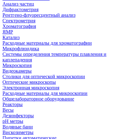
Анализ частиц
Дифрактометрия
Рентгено-флуоресцентный анализ
Спектрометрия
Хроматография
ЯМР
Катализ
Расходные материалы для хроматографии
Микрофлюидика
Системы определения температуры плавления и
каплепадения
Микроскопия
Видеокамеры
Столики для оптической микроскопии
Оптические микроскопы
Электронная микроскопия
Расходные материалы для микроскопии
Общелабораторное оборудование
Реакторы
Весы
Дезинфекторы
рН метры
Водяные бани
Вискозиметры
Пипетки автоматические