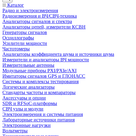
Каталог
Радио и электроизмерения
Радиоизмерения и ВЧ/СВЧ-техника
Анализаторы сигналов и спектра
Анализаторы цепей, измерители КСВН
Генераторы сигналов
Осциллографы
Усилители мощности
Частотомеры
Анализаторы коэффициента шума и источники шума
Измерители и анализаторы ВЧ мощности
Измерительные антенны
Модульные приборы PXI/PXIe/AXI
Имитаторы сигналов GPS и ГЛОНАСС
Системы и комплексы тестирования
Логические анализаторы
Стандарты частоты и компараторы
Аксессуары и опции
SDR и RFSoC‑платформы
СВЧ узлы и модули
Электроизмерения и системы питания
Лабораторные источники питания
Электронные нагрузки
Вольтметры