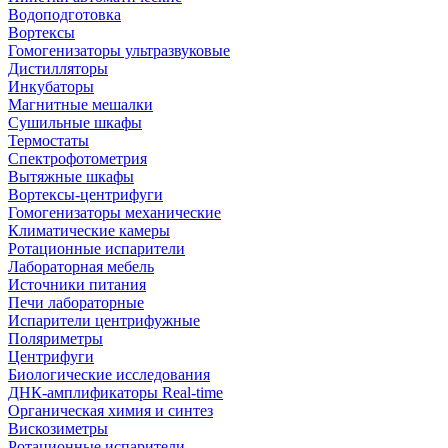
Водоподготовка
Вортексы
Гомогенизаторы ультразвуковые
Дистилляторы
Инкубаторы
Магнитные мешалки
Сушильные шкафы
Термостаты
Спектрофотометрия
Вытяжные шкафы
Вортексы-центрифуги
Гомогенизаторы механические
Климатические камеры
Ротационные испарители
Лабораторная мебель
Источники питания
Печи лабораторные
Испарители центрифужные
Поляриметры
Центрифуги
Биологические исследования
ДНК-амплификаторы Real-time
Органическая химия и синтез
Вискозиметры
Ротационные испарители