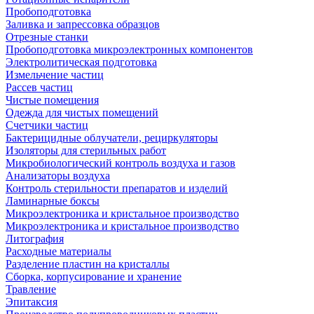
Пробоподготовка
Заливка и запрессовка образцов
Отрезные станки
Пробоподготовка микроэлектронных компонентов
Электролитическая подготовка
Измельчение частиц
Рассев частиц
Чистые помещения
Одежда для чистых помещений
Счетчики частиц
Бактерицидные облучатели, рециркуляторы
Изоляторы для стерильных работ
Микробиологический контроль воздуха и газов
Анализаторы воздуха
Контроль стерильности препаратов и изделий
Ламинарные боксы
Микроэлектроника и кристальное производство
Микроэлектроника и кристальное производство
Литография
Расходные материалы
Разделение пластин на кристаллы
Сборка, корпусирование и хранение
Травление
Эпитаксия