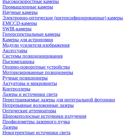
Высокоскоростные камеры
Промышленные камеры
Научные камеры
Электронно-оптические (интенсифицированные) камеры
EMCCD-камеры
SWIR-камеры
Гиперспектральные камеры
Камеры для астрономии
Модули усилителя изображения
Аксессуары
Системы позиционирования
Пьезомеханика
Опорно-поворотные устройства
Моторизированные позиционеры
Ручные позиционеры
Актуаторы и микровинты
Контроллеры
Лазеры и источники света
Перестраиваемые лазеры для интегральной фотоники
Непрерывные волоконные лазеры
Оптические аттенюаторы
Широкополосные источники излучения
Профилометры лазерного пучка
Лазеры
Некогерентные источники света