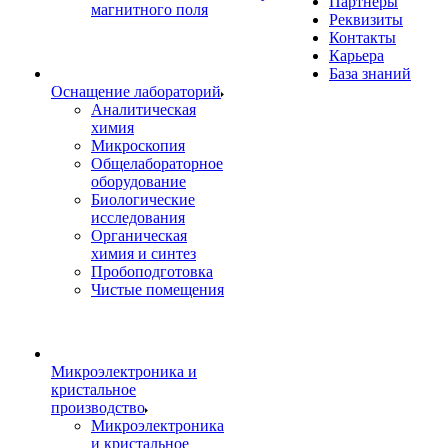
Партнеры
магнитного поля
Реквизиты
Контакты
Карьера
База знаний
Оснащение лабораторий
Аналитическая
химия
Микроскопия
Общелабораторное
оборудование
Биологические
исследования
Органическая
химия и синтез
Пробоподготовка
Чистые помещения
Микроэлектроника и
кристальное
производство
Микроэлектроника
и кристальное