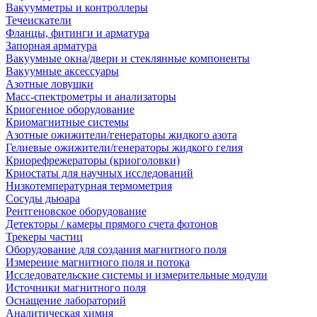
Вакуумметры и контроллеры
Течеискатели
Фланцы, фитинги и арматура
Запорная арматура
Вакуумные окна/двери и стеклянные компоненты
Вакуумные аксессуары
Азотные ловушки
Масс-спектрометры и анализаторы
Криогенное оборудование
Криомагнитные системы
Азотные ожижители/генераторы жидкого азота
Гелиевые ожижители/генераторы жидкого гелия
Криорефрежераторы (криоголовки)
Криостаты для научных исследований
Низкотемпературная термометрия
Сосуды дьюара
Рентгеновское оборудование
Детекторы / камеры прямого счета фотонов
Трекеры частиц
Оборудование для создания магнитного поля
Измерение магнитного поля и потока
Исследовательские системы и измерительные модули
Источники магнитного поля
Оснащение лабораторий
Аналитическая химия