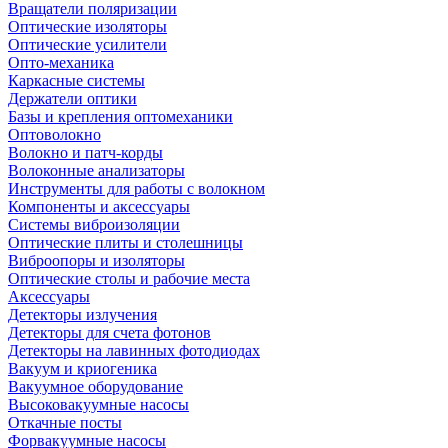
Вращатели поляризации
Оптические изоляторы
Оптические усилители
Опто-механика
Каркасные системы
Держатели оптики
Базы и крепления оптомеханики
Оптоволокно
Волокно и патч-корды
Волоконные анализаторы
Инструменты для работы с волокном
Компоненты и аксессуары
Системы виброизоляции
Оптические плиты и столешницы
Виброопоры и изоляторы
Оптические столы и рабочие места
Аксессуары
Детекторы излучения
Детекторы для счета фотонов
Детекторы на лавинных фотодиодах
Вакуум и криогеника
Вакуумное оборудование
Высоковакуумные насосы
Откачные посты
Форвакуумные насосы