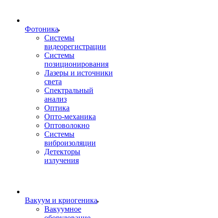
Фотоника
Cистемы
видеорегистрации
Системы
позиционирования
Лазеры и источники
света
Спектральный
анализ
Оптика
Опто-механика
Оптоволокно
Системы
виброизоляции
Детекторы
излучения
Вакуум и криогеника
Вакуумное
оборудование