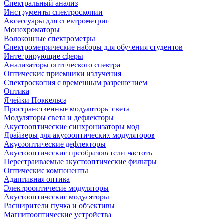
Спектральный анализ
Инструменты спектроскопии
Аксессуары для спектрометрии
Монохроматоры
Волоконные спектрометры
Спектрометрические наборы для обучения студентов
Интегрирующие сферы
Анализаторы оптического спектра
Оптические приемники излучения
Спектроскопия с временным разрешением
Оптика
Ячейки Поккельса
Пространственные модуляторы света
Модуляторы света и дефлекторы
Акустооптические синхронизаторы мод
Драйверы для акусооптических модуляторов
Акусооптические дефлекторы
Акустооптические преобразователи частоты
Перестраиваемые акустооптические фильтры
Оптические компоненты
Адаптивная оптика
Электрооптичесие модуляторы
Акустооптические модуляторы
Расширители пучка и объективы
Магнитооптические устройства