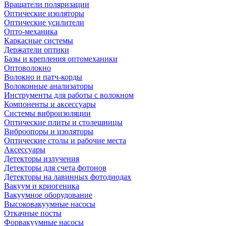
Вращатели поляризации
Оптические изоляторы
Оптические усилители
Опто-механика
Каркасные системы
Держатели оптики
Базы и крепления оптомеханики
Оптоволокно
Волокно и патч-корды
Волоконные анализаторы
Инструменты для работы с волокном
Компоненты и аксессуары
Системы виброизоляции
Оптические плиты и столешницы
Виброопоры и изоляторы
Оптические столы и рабочие места
Аксессуары
Детекторы излучения
Детекторы для счета фотонов
Детекторы на лавинных фотодиодах
Вакуум и криогеника
Вакуумное оборудование
Высоковакуумные насосы
Откачные посты
Форвакуумные насосы