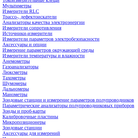
Токоизмерительные клещи
Мультиметры
Измерители RLC
Трассо-, дефектоискатели
Анализаторы качества электроэнергии
Измерители сопротивления
Источники-измерители
Измерители параметров электробезопасности
Аксессуары и опции
Измерение параметров окружающей среды
Измерители температуры и влажности
Анемометры
Газоанализаторы
Люксметры
Тахометры
Шумомеры
Дальномеры
Манометры
Зондовые станции и измерение параметров полупроводников
Параметрические анализаторы полупроводниковых приборов
Зонды и проб-карты
Калибровочные пластины
Микропозиционеры
Зондовые станции
Аксессуары для измерений