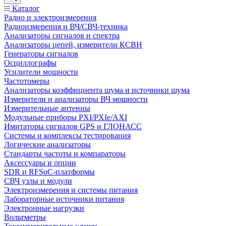
Каталог
Радио и электроизмерения
Радиоизмерения и ВЧ/СВЧ-техника
Анализаторы сигналов и спектра
Анализаторы цепей, измерители КСВН
Генераторы сигналов
Осциллографы
Усилители мощности
Частотомеры
Анализаторы коэффициента шума и источники шума
Измерители и анализаторы ВЧ мощности
Измерительные антенны
Модульные приборы PXI/PXIe/AXI
Имитаторы сигналов GPS и ГЛОНАСС
Системы и комплексы тестирования
Логические анализаторы
Стандарты частоты и компараторы
Аксессуары и опции
SDR и RFSoC‑платформы
СВЧ узлы и модули
Электроизмерения и системы питания
Лабораторные источники питания
Электронные нагрузки
Вольтметры