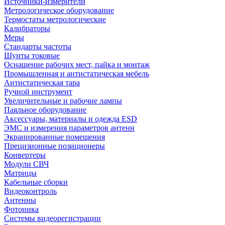
Источники-измерители
Метрологическое оборудование
Термостаты метрологические
Калибраторы
Меры
Стандарты частоты
Шунты токовые
Оснащение рабочих мест, пайка и монтаж
Промышленная и антистатическая мебель
Антистатическая тара
Ручной инструмент
Увеличительные и рабочие лампы
Паяльное оборудование
Аксессуары, материалы и одежда ESD
ЭМС и измерения параметров антенн
Экранированные помещения
Прецизионные позиционеры
Конвертеры
Модули СВЧ
Матрицы
Кабельные сборки
Видеоконтроль
Антенны
Фотоника
Cистемы видеорегистрации