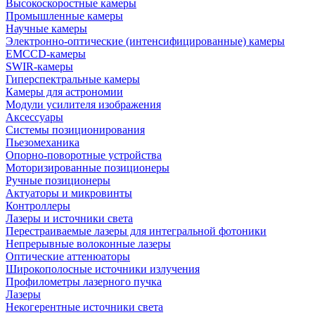
Высокоскоростные камеры
Промышленные камеры
Научные камеры
Электронно-оптические (интенсифицированные) камеры
EMCCD-камеры
SWIR-камеры
Гиперспектральные камеры
Камеры для астрономии
Модули усилителя изображения
Аксессуары
Системы позиционирования
Пьезомеханика
Опорно-поворотные устройства
Моторизированные позиционеры
Ручные позиционеры
Актуаторы и микровинты
Контроллеры
Лазеры и источники света
Перестраиваемые лазеры для интегральной фотоники
Непрерывные волоконные лазеры
Оптические аттенюаторы
Широкополосные источники излучения
Профилометры лазерного пучка
Лазеры
Некогерентные источники света