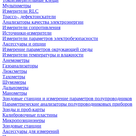
Токоизмерительные клещи
Мультиметры
Измерители RLC
Трассо-, дефектоискатели
Анализаторы качества электроэнергии
Измерители сопротивления
Источники-измерители
Измерители параметров электробезопасности
Аксессуары и опции
Измерение параметров окружающей среды
Измерители температуры и влажности
Анемометры
Газоанализаторы
Люксметры
Тахометры
Шумомеры
Дальномеры
Манометры
Зондовые станции и измерение параметров полупроводников
Параметрические анализаторы полупроводниковых приборов
Зонды и проб-карты
Калибровочные пластины
Микропозиционеры
Зондовые станции
Аксессуары для измерений