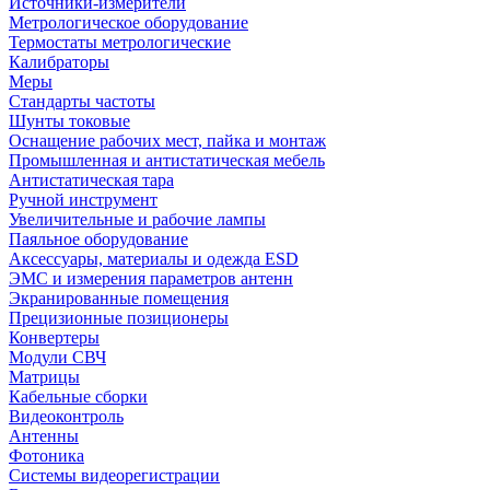
Источники-измерители
Метрологическое оборудование
Термостаты метрологические
Калибраторы
Меры
Стандарты частоты
Шунты токовые
Оснащение рабочих мест, пайка и монтаж
Промышленная и антистатическая мебель
Антистатическая тара
Ручной инструмент
Увеличительные и рабочие лампы
Паяльное оборудование
Аксессуары, материалы и одежда ESD
ЭМС и измерения параметров антенн
Экранированные помещения
Прецизионные позиционеры
Конвертеры
Модули СВЧ
Матрицы
Кабельные сборки
Видеоконтроль
Антенны
Фотоника
Cистемы видеорегистрации