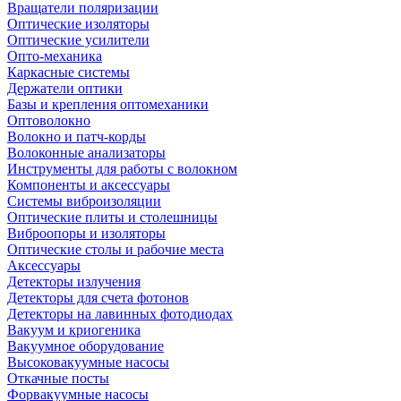
Вращатели поляризации
Оптические изоляторы
Оптические усилители
Опто-механика
Каркасные системы
Держатели оптики
Базы и крепления оптомеханики
Оптоволокно
Волокно и патч-корды
Волоконные анализаторы
Инструменты для работы с волокном
Компоненты и аксессуары
Системы виброизоляции
Оптические плиты и столешницы
Виброопоры и изоляторы
Оптические столы и рабочие места
Аксессуары
Детекторы излучения
Детекторы для счета фотонов
Детекторы на лавинных фотодиодах
Вакуум и криогеника
Вакуумное оборудование
Высоковакуумные насосы
Откачные посты
Форвакуумные насосы