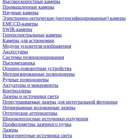
Высокоскоростные камеры
Промышленные камеры
Научные камеры
Электронно-оптические (интенсифицированные) камеры
EMCCD-камеры
SWIR-камеры
Гиперспектральные камеры
Камеры для астрономии
Модули усилителя изображения
Аксессуары
Системы позиционирования
Пьезомеханика
Опорно-поворотные устройства
Моторизированные позиционеры
Ручные позиционеры
Актуаторы и микровинты
Контроллеры
Лазеры и источники света
Перестраиваемые лазеры для интегральной фотоники
Непрерывные волоконные лазеры
Оптические аттенюаторы
Широкополосные источники излучения
Профилометры лазерного пучка
Лазеры
Некогерентные источники света