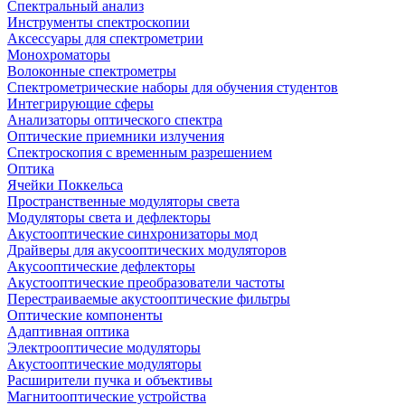
Спектральный анализ
Инструменты спектроскопии
Аксессуары для спектрометрии
Монохроматоры
Волоконные спектрометры
Спектрометрические наборы для обучения студентов
Интегрирующие сферы
Анализаторы оптического спектра
Оптические приемники излучения
Спектроскопия с временным разрешением
Оптика
Ячейки Поккельса
Пространственные модуляторы света
Модуляторы света и дефлекторы
Акустооптические синхронизаторы мод
Драйверы для акусооптических модуляторов
Акусооптические дефлекторы
Акустооптические преобразователи частоты
Перестраиваемые акустооптические фильтры
Оптические компоненты
Адаптивная оптика
Электрооптичесие модуляторы
Акустооптические модуляторы
Расширители пучка и объективы
Магнитооптические устройства