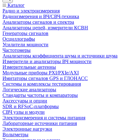
Каталог
Радио и электроизмерения
Радиоизмерения и ВЧ/СВЧ-техника
Анализаторы сигналов и спектра
Анализаторы цепей, измерители КСВН
Генераторы сигналов
Осциллографы
Усилители мощности
Частотомеры
Анализаторы коэффициента шума и источники шума
Измерители и анализаторы ВЧ мощности
Измерительные антенны
Модульные приборы PXI/PXIe/AXI
Имитаторы сигналов GPS и ГЛОНАСС
Системы и комплексы тестирования
Логические анализаторы
Стандарты частоты и компараторы
Аксессуары и опции
SDR и RFSoC‑платформы
СВЧ узлы и модули
Электроизмерения и системы питания
Лабораторные источники питания
Электронные нагрузки
Вольтметры