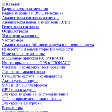
Каталог
Радио и электроизмерения
Радиоизмерения и ВЧ/СВЧ-техника
Анализаторы сигналов и спектра
Анализаторы цепей, измерители КСВН
Генераторы сигналов
Осциллографы
Усилители мощности
Частотомеры
Анализаторы коэффициента шума и источники шума
Измерители и анализаторы ВЧ мощности
Измерительные антенны
Модульные приборы PXI/PXIe/AXI
Имитаторы сигналов GPS и ГЛОНАСС
Системы и комплексы тестирования
Логические анализаторы
Стандарты частоты и компараторы
Аксессуары и опции
SDR и RFSoC‑платформы
СВЧ узлы и модули
Электроизмерения и системы питания
Лабораторные источники питания
Электронные нагрузки
Вольтметры