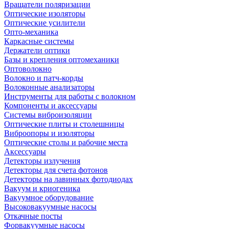
Вращатели поляризации
Оптические изоляторы
Оптические усилители
Опто-механика
Каркасные системы
Держатели оптики
Базы и крепления оптомеханики
Оптоволокно
Волокно и патч-корды
Волоконные анализаторы
Инструменты для работы с волокном
Компоненты и аксессуары
Системы виброизоляции
Оптические плиты и столешницы
Виброопоры и изоляторы
Оптические столы и рабочие места
Аксессуары
Детекторы излучения
Детекторы для счета фотонов
Детекторы на лавинных фотодиодах
Вакуум и криогеника
Вакуумное оборудование
Высоковакуумные насосы
Откачные посты
Форвакуумные насосы