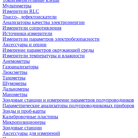
Токоизмерительные клещи
Мультиметры
Измерители RLC
Трассо-, дефектоискатели
Анализаторы качества электроэнергии
Измерители сопротивления
Источники-измерители
Измерители параметров электробезопасности
Аксессуары и опции
Измерение параметров окружающей среды
Измерители температуры и влажности
Анемометры
Газоанализаторы
Люксметры
Тахометры
Шумомеры
Дальномеры
Манометры
Зондовые станции и измерение параметров полупроводников
Параметрические анализаторы полупроводниковых приборов
Зонды и проб-карты
Калибровочные пластины
Микропозиционеры
Зондовые станции
Аксессуары для измерений