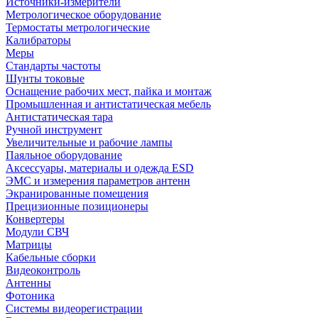
Источники-измерители
Метрологическое оборудование
Термостаты метрологические
Калибраторы
Меры
Стандарты частоты
Шунты токовые
Оснащение рабочих мест, пайка и монтаж
Промышленная и антистатическая мебель
Антистатическая тара
Ручной инструмент
Увеличительные и рабочие лампы
Паяльное оборудование
Аксессуары, материалы и одежда ESD
ЭМС и измерения параметров антенн
Экранированные помещения
Прецизионные позиционеры
Конвертеры
Модули СВЧ
Матрицы
Кабельные сборки
Видеоконтроль
Антенны
Фотоника
Cистемы видеорегистрации