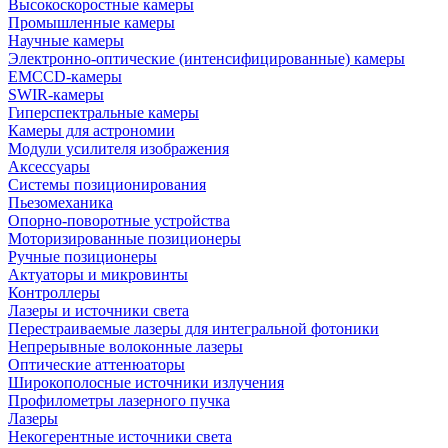
Высокоскоростные камеры
Промышленные камеры
Научные камеры
Электронно-оптические (интенсифицированные) камеры
EMCCD-камеры
SWIR-камеры
Гиперспектральные камеры
Камеры для астрономии
Модули усилителя изображения
Аксессуары
Системы позиционирования
Пьезомеханика
Опорно-поворотные устройства
Моторизированные позиционеры
Ручные позиционеры
Актуаторы и микровинты
Контроллеры
Лазеры и источники света
Перестраиваемые лазеры для интегральной фотоники
Непрерывные волоконные лазеры
Оптические аттенюаторы
Широкополосные источники излучения
Профилометры лазерного пучка
Лазеры
Некогерентные источники света