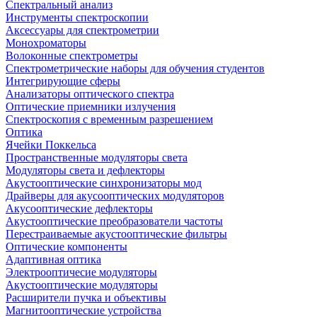
Спектральный анализ
Инструменты спектроскопии
Аксессуары для спектрометрии
Монохроматоры
Волоконные спектрометры
Спектрометрические наборы для обучения студентов
Интегрирующие сферы
Анализаторы оптического спектра
Оптические приемники излучения
Спектроскопия с временным разрешением
Оптика
Ячейки Поккельса
Пространственные модуляторы света
Модуляторы света и дефлекторы
Акустооптические синхронизаторы мод
Драйверы для акусооптических модуляторов
Акусооптические дефлекторы
Акустооптические преобразователи частоты
Перестраиваемые акустооптические фильтры
Оптические компоненты
Адаптивная оптика
Электрооптичесие модуляторы
Акустооптические модуляторы
Расширители пучка и объективы
Магнитооптические устройства