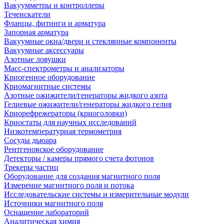
Вакуумметры и контроллеры
Течеискатели
Фланцы, фитинги и арматура
Запорная арматура
Вакуумные окна/двери и стеклянные компоненты
Вакуумные аксессуары
Азотные ловушки
Масс-спектрометры и анализаторы
Криогенное оборудование
Криомагнитные системы
Азотные ожижители/генераторы жидкого азота
Гелиевые ожижители/генераторы жидкого гелия
Криорефрежераторы (криоголовки)
Криостаты для научных исследований
Низкотемпературная термометрия
Сосуды дьюара
Рентгеновское оборудование
Детекторы / камеры прямого счета фотонов
Трекеры частиц
Оборудование для создания магнитного поля
Измерение магнитного поля и потока
Исследовательские системы и измерительные модули
Источники магнитного поля
Оснащение лабораторий
Аналитическая химия