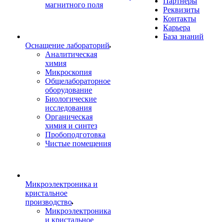
Партнеры
магнитного поля
Реквизиты
Контакты
Карьера
База знаний
Оснащение лабораторий
Аналитическая
химия
Микроскопия
Общелабораторное
оборудование
Биологические
исследования
Органическая
химия и синтез
Пробоподготовка
Чистые помещения
Микроэлектроника и
кристальное
производство
Микроэлектроника
и кристальное