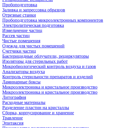
Пробоподготовка
Заливка и запрессовка образцов
Отрезные станки
Пробоподготовка микроэлектронных компонентов
Электролитическая подготовка
Измельчение частиц
Рассев частиц
Чистые помещения
Одежда для чистых помещений
Счетчики частиц
Бактерицидные облучатели, рециркуляторы
Изоляторы для стерильных работ
Микробиологический контроль воздуха и газов
Анализаторы воздуха
Контроль стерильности препаратов и изделий
Ламинарные боксы
Микроэлектроника и кристальное производство
Микроэлектроника и кристальное производство
Литография
Расходные материалы
Разделение пластин на кристаллы
Сборка, корпусирование и хранение
Травление
Эпитаксия