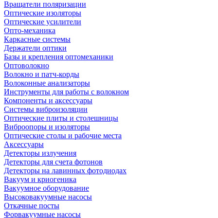
Вращатели поляризации
Оптические изоляторы
Оптические усилители
Опто-механика
Каркасные системы
Держатели оптики
Базы и крепления оптомеханики
Оптоволокно
Волокно и патч-корды
Волоконные анализаторы
Инструменты для работы с волокном
Компоненты и аксессуары
Системы виброизоляции
Оптические плиты и столешницы
Виброопоры и изоляторы
Оптические столы и рабочие места
Аксессуары
Детекторы излучения
Детекторы для счета фотонов
Детекторы на лавинных фотодиодах
Вакуум и криогеника
Вакуумное оборудование
Высоковакуумные насосы
Откачные посты
Форвакуумные насосы