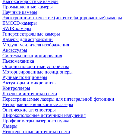
Высокоскоростные камеры
Промышленные камеры
Научные камеры
Электронно-оптические (интенсифицированные) камеры
EMCCD-камеры
SWIR-камеры
Гиперспектральные камеры
Камеры для астрономии
Модули усилителя изображения
Аксессуары
Системы позиционирования
Пьезомеханика
Опорно-поворотные устройства
Моторизированные позиционеры
Ручные позиционеры
Актуаторы и микровинты
Контроллеры
Лазеры и источники света
Перестраиваемые лазеры для интегральной фотоники
Непрерывные волоконные лазеры
Оптические аттенюаторы
Широкополосные источники излучения
Профилометры лазерного пучка
Лазеры
Некогерентные источники света