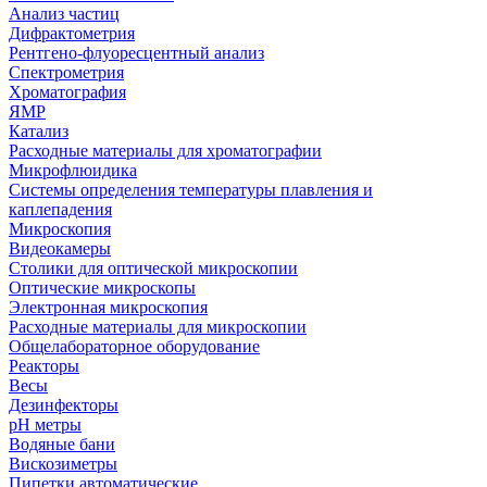
Анализ частиц
Дифрактометрия
Рентгено-флуоресцентный анализ
Спектрометрия
Хроматография
ЯМР
Катализ
Расходные материалы для хроматографии
Микрофлюидика
Системы определения температуры плавления и
каплепадения
Микроскопия
Видеокамеры
Столики для оптической микроскопии
Оптические микроскопы
Электронная микроскопия
Расходные материалы для микроскопии
Общелабораторное оборудование
Реакторы
Весы
Дезинфекторы
рН метры
Водяные бани
Вискозиметры
Пипетки автоматические