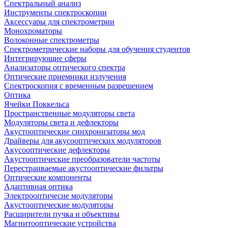
Спектральный анализ
Инструменты спектроскопии
Аксессуары для спектрометрии
Монохроматоры
Волоконные спектрометры
Спектрометрические наборы для обучения студентов
Интегрирующие сферы
Анализаторы оптического спектра
Оптические приемники излучения
Спектроскопия с временным разрешением
Оптика
Ячейки Поккельса
Пространственные модуляторы света
Модуляторы света и дефлекторы
Акустооптические синхронизаторы мод
Драйверы для акусооптических модуляторов
Акусооптические дефлекторы
Акустооптические преобразователи частоты
Перестраиваемые акустооптические фильтры
Оптические компоненты
Адаптивная оптика
Электрооптичесие модуляторы
Акустооптические модуляторы
Расширители пучка и объективы
Магнитооптические устройства