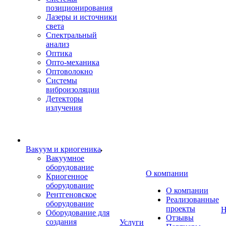
позиционирования
Лазеры и источники
света
Спектральный
анализ
Оптика
Опто-механика
Оптоволокно
Системы
виброизоляции
Детекторы
излучения
Вакуум и криогеника
Вакуумное
оборудование
О компании
Криогенное
оборудование
О компании
Рентгеновское
Реализованные
оборудование
проекты
Н
Оборудование для
Отзывы
создания
Услуги