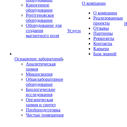
О компании
Криогенное
оборудование
О компании
Рентгеновское
Реализованные
оборудование
проекты
Н
Оборудование для
Отзывы
создания
Услуги
Партнеры
магнитного поля
Реквизиты
Контакты
Карьера
База знаний
Оснащение лабораторий
Аналитическая
химия
Микроскопия
Общелабораторное
оборудование
Биологические
исследования
Органическая
химия и синтез
Пробоподготовка
Чистые помещения