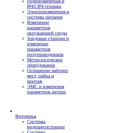
Радиоизмерения и
ВЧ/СВЧ-техника
Электроизмерения и
системы питания
Измерение
параметров
окружающей среды
Зондовые станции и
измерение
параметров
полупроводников
Метрологическое
оборудование
Оснащение рабочих
мест, пайка и
монтаж
ЭМС и измерения
параметров антенн
Фотоника
Cистемы
видеорегистрации
Системы