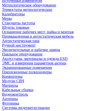
Источники-измерители
Метрологическое оборудование
Термостаты метрологические
Калибраторы
Меры
Стандарты частоты
Шунты токовые
Оснащение рабочих мест, пайка и монтаж
Промышленная и антистатическая мебель
Антистатическая тара
Ручной инструмент
Увеличительные и рабочие лампы
Паяльное оборудование
Аксессуары, материалы и одежда ESD
ЭМС и измерения параметров антенн
Экранированные помещения
Прецизионные позиционеры
Конвертеры
Модули СВЧ
Матрицы
Кабельные сборки
Видеоконтроль
Антенны
Фотоника
Cистемы видеорегистрации