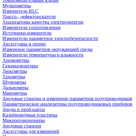
Токоизмерительные клещи
Мультиметры
Измерители RLC
Трассо-, дефектоискатели
Анализаторы качества электроэнергии
Измерители сопротивления
Источники-измерители
Измерители параметров электробезопасности
Аксессуары и опции
Измерение параметров окружающей среды
Измерители температуры и влажности
Анемометры
Газоанализаторы
Люксметры
Тахометры
Шумомеры
Дальномеры
Манометры
Зондовые станции и измерение параметров полупроводников
Параметрические анализаторы полупроводниковых приборов
Зонды и проб-карты
Калибровочные пластины
Микропозиционеры
Зондовые станции
Аксессуары для измерений