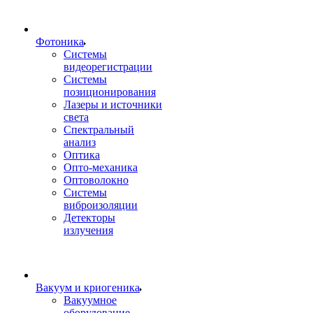
Фотоника
Cистемы
видеорегистрации
Системы
позиционирования
Лазеры и источники
света
Спектральный
анализ
Оптика
Опто-механика
Оптоволокно
Системы
виброизоляции
Детекторы
излучения
Вакуум и криогеника
Вакуумное
оборудование