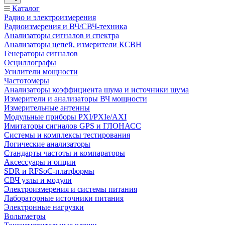
Каталог
Радио и электроизмерения
Радиоизмерения и ВЧ/СВЧ-техника
Анализаторы сигналов и спектра
Анализаторы цепей, измерители КСВН
Генераторы сигналов
Осциллографы
Усилители мощности
Частотомеры
Анализаторы коэффициента шума и источники шума
Измерители и анализаторы ВЧ мощности
Измерительные антенны
Модульные приборы PXI/PXIe/AXI
Имитаторы сигналов GPS и ГЛОНАСС
Системы и комплексы тестирования
Логические анализаторы
Стандарты частоты и компараторы
Аксессуары и опции
SDR и RFSoC‑платформы
СВЧ узлы и модули
Электроизмерения и системы питания
Лабораторные источники питания
Электронные нагрузки
Вольтметры