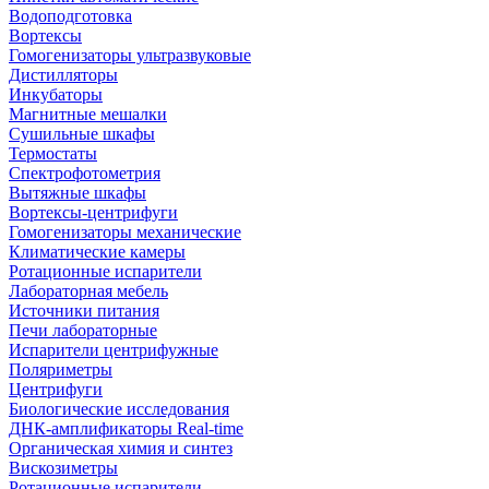
Водоподготовка
Вортексы
Гомогенизаторы ультразвуковые
Дистилляторы
Инкубаторы
Магнитные мешалки
Сушильные шкафы
Термостаты
Спектрофотометрия
Вытяжные шкафы
Вортексы-центрифуги
Гомогенизаторы механические
Климатические камеры
Ротационные испарители
Лабораторная мебель
Источники питания
Печи лабораторные
Испарители центрифужные
Поляриметры
Центрифуги
Биологические исследования
ДНК-амплификаторы Real-time
Органическая химия и синтез
Вискозиметры
Ротационные испарители