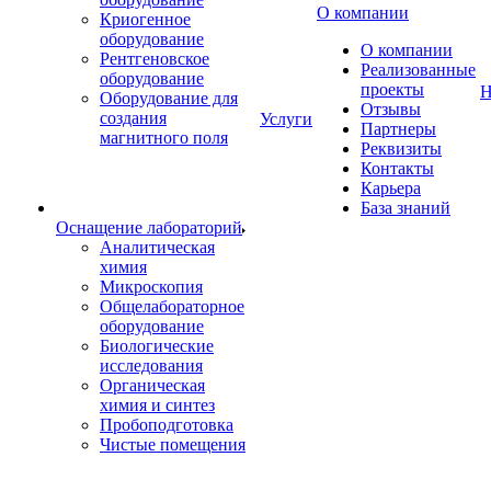
О компании
Криогенное
оборудование
О компании
Рентгеновское
Реализованные
оборудование
проекты
Н
Оборудование для
Отзывы
создания
Услуги
Партнеры
магнитного поля
Реквизиты
Контакты
Карьера
База знаний
Оснащение лабораторий
Аналитическая
химия
Микроскопия
Общелабораторное
оборудование
Биологические
исследования
Органическая
химия и синтез
Пробоподготовка
Чистые помещения