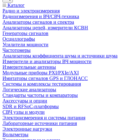
Каталог
Радио и электроизмерения
Радиоизмерения и ВЧ/СВЧ-техника
Анализаторы сигналов и спектра
Анализаторы цепей, измерители КСВН
Генераторы сигналов
Осциллографы
Усилители мощности
Частотомеры
Анализаторы коэффициента шума и источники шума
Измерители и анализаторы ВЧ мощности
Измерительные антенны
Модульные приборы PXI/PXIe/AXI
Имитаторы сигналов GPS и ГЛОНАСС
Системы и комплексы тестирования
Логические анализаторы
Стандарты частоты и компараторы
Аксессуары и опции
SDR и RFSoC‑платформы
СВЧ узлы и модули
Электроизмерения и системы питания
Лабораторные источники питания
Электронные нагрузки
Вольтметры