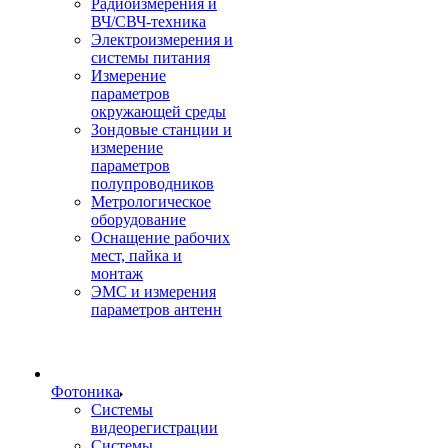
Радиоизмерения и
ВЧ/СВЧ-техника
Электроизмерения и
системы питания
Измерение
параметров
окружающей среды
Зондовые станции и
измерение
параметров
полупроводников
Метрологическое
оборудование
Оснащение рабочих
мест, пайка и
монтаж
ЭМС и измерения
параметров антенн
Фотоника
Cистемы
видеорегистрации
Системы