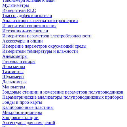
Токоизмерительные клещи
Мультиметры
Измерители RLC
Трассо-, дефектоискатели
Анализаторы качества электроэнергии
Измерители сопротивления
Источники-измерители
Измерители параметров электробезопасности
Аксессуары и опции
Измерение параметров окружающей среды
Измерители температуры и влажности
Анемометры
Газоанализаторы
Люксметры
Тахометры
Шумомеры
Дальномеры
Манометры
Зондовые станции и измерение параметров полупроводников
Параметрические анализаторы полупроводниковых приборов
Зонды и проб-карты
Калибровочные пластины
Микропозиционеры
Зондовые станции
Аксессуары для измерений