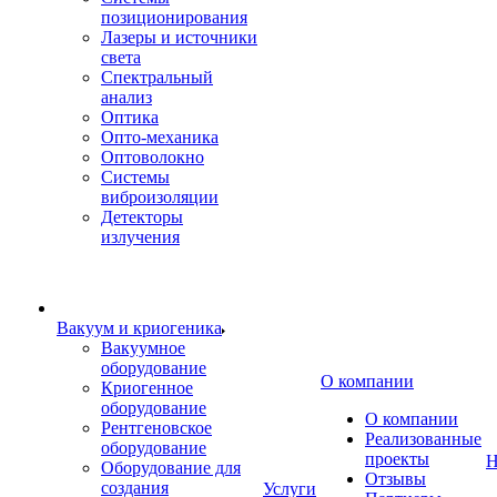
позиционирования
Лазеры и источники
света
Спектральный
анализ
Оптика
Опто-механика
Оптоволокно
Системы
виброизоляции
Детекторы
излучения
Вакуум и криогеника
Вакуумное
оборудование
О компании
Криогенное
оборудование
О компании
Рентгеновское
Реализованные
оборудование
проекты
Н
Оборудование для
Отзывы
создания
Услуги