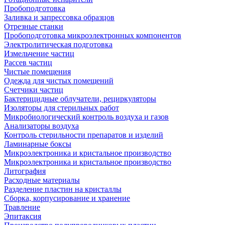
Пробоподготовка
Заливка и запрессовка образцов
Отрезные станки
Пробоподготовка микроэлектронных компонентов
Электролитическая подготовка
Измельчение частиц
Рассев частиц
Чистые помещения
Одежда для чистых помещений
Счетчики частиц
Бактерицидные облучатели, рециркуляторы
Изоляторы для стерильных работ
Микробиологический контроль воздуха и газов
Анализаторы воздуха
Контроль стерильности препаратов и изделий
Ламинарные боксы
Микроэлектроника и кристальное производство
Микроэлектроника и кристальное производство
Литография
Расходные материалы
Разделение пластин на кристаллы
Сборка, корпусирование и хранение
Травление
Эпитаксия