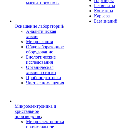
Партнеры
магнитного поля
Реквизиты
Контакты
Карьера
База знаний
Оснащение лабораторий
Аналитическая
химия
Микроскопия
Общелабораторное
оборудование
Биологические
исследования
Органическая
химия и синтез
Пробоподготовка
Чистые помещения
Микроэлектроника и
кристальное
производство
Микроэлектроника
и кристальное