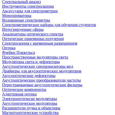
Спектральный анализ
Инструменты спектроскопии
Аксессуары для спектрометрии
Монохроматоры
Волоконные спектрометры
Спектрометрические наборы для обучения студентов
Интегрирующие сферы
Анализаторы оптического спектра
Оптические приемники излучения
Спектроскопия с временным разрешением
Оптика
Ячейки Поккельса
Пространственные модуляторы света
Модуляторы света и дефлекторы
Акустооптические синхронизаторы мод
Драйверы для акусооптических модуляторов
Акусооптические дефлекторы
Акустооптические преобразователи частоты
Перестраиваемые акустооптические фильтры
Оптические компоненты
Адаптивная оптика
Электрооптичесие модуляторы
Акустооптические модуляторы
Расширители пучка и объективы
Магнитооптические устройства