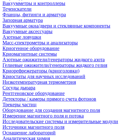
Вакуумметры и контроллеры
Течеискатели
Фланцы, фитинги и арматура
Запорная арматура
Вакуумные окна/двери и стеклянные компоненты
Вакуумные аксессуары
Азотные ловушки
Масс-спектрометры и анализаторы
Криогенное оборудование
Криомагнитные системы
Азотные ожижители/генераторы жидкого азота
Гелиевые ожижители/генераторы жидкого гелия
Криорефрежераторы (криоголовки)
Криостаты для научных исследований
Низкотемпературная термометрия
Сосуды дьюара
Рентгеновское оборудование
Детекторы / камеры прямого счета фотонов
Трекеры частиц
Оборудование для создания магнитного поля
Измерение магнитного поля и потока
Исследовательские системы и измерительные модули
Источники магнитного поля
Оснащение лабораторий
Аналитическая химия