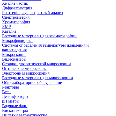
Анализ частиц
Дифрактометрия
Рентгено-флуоресцентный анализ
Спектрометрия
Хроматография
ЯМР
Катализ
Расходные материалы для хроматографии
Микрофлюидика
Системы определения температуры плавления и
каплепадения
Микроскопия
Видеокамеры
Столики для оптической микроскопии
Оптические микроскопы
Электронная микроскопия
Расходные материалы для микроскопии
Общелабораторное оборудование
Реакторы
Весы
Дезинфекторы
рН метры
Водяные бани
Вискозиметры
Пипетки автоматические