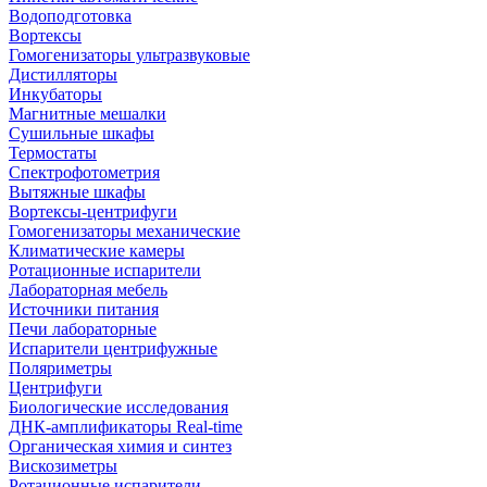
Водоподготовка
Вортексы
Гомогенизаторы ультразвуковые
Дистилляторы
Инкубаторы
Магнитные мешалки
Сушильные шкафы
Термостаты
Спектрофотометрия
Вытяжные шкафы
Вортексы-центрифуги
Гомогенизаторы механические
Климатические камеры
Ротационные испарители
Лабораторная мебель
Источники питания
Печи лабораторные
Испарители центрифужные
Поляриметры
Центрифуги
Биологические исследования
ДНК-амплификаторы Real-time
Органическая химия и синтез
Вискозиметры
Ротационные испарители