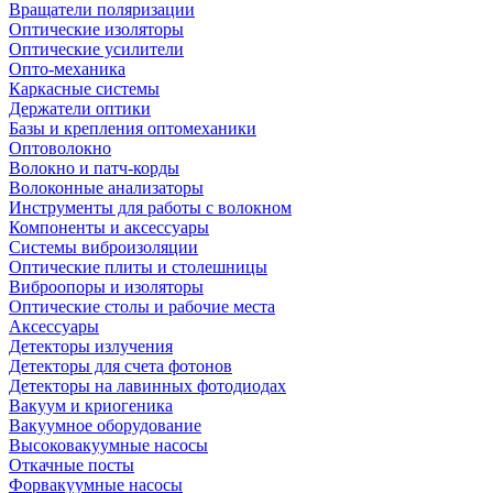
Вращатели поляризации
Оптические изоляторы
Оптические усилители
Опто-механика
Каркасные системы
Держатели оптики
Базы и крепления оптомеханики
Оптоволокно
Волокно и патч-корды
Волоконные анализаторы
Инструменты для работы с волокном
Компоненты и аксессуары
Системы виброизоляции
Оптические плиты и столешницы
Виброопоры и изоляторы
Оптические столы и рабочие места
Аксессуары
Детекторы излучения
Детекторы для счета фотонов
Детекторы на лавинных фотодиодах
Вакуум и криогеника
Вакуумное оборудование
Высоковакуумные насосы
Откачные посты
Форвакуумные насосы