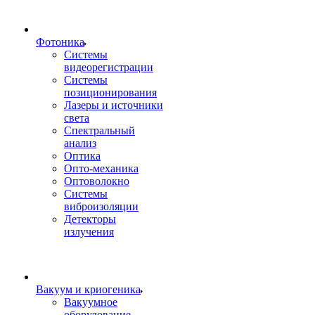
Фотоника
Cистемы
видеорегистрации
Системы
позиционирования
Лазеры и источники
света
Спектральный
анализ
Оптика
Опто-механика
Оптоволокно
Системы
виброизоляции
Детекторы
излучения
Вакуум и криогеника
Вакуумное
оборудование