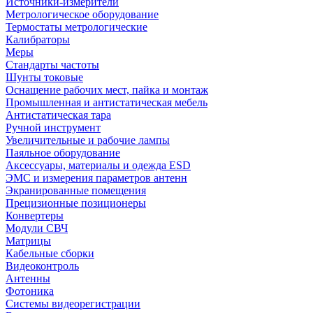
Источники-измерители
Метрологическое оборудование
Термостаты метрологические
Калибраторы
Меры
Стандарты частоты
Шунты токовые
Оснащение рабочих мест, пайка и монтаж
Промышленная и антистатическая мебель
Антистатическая тара
Ручной инструмент
Увеличительные и рабочие лампы
Паяльное оборудование
Аксессуары, материалы и одежда ESD
ЭМС и измерения параметров антенн
Экранированные помещения
Прецизионные позиционеры
Конвертеры
Модули СВЧ
Матрицы
Кабельные сборки
Видеоконтроль
Антенны
Фотоника
Cистемы видеорегистрации