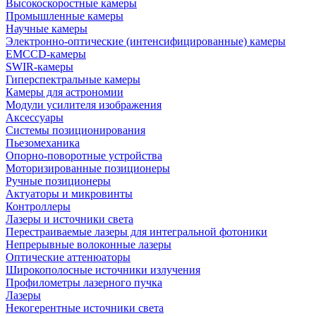
Высокоскоростные камеры
Промышленные камеры
Научные камеры
Электронно-оптические (интенсифицированные) камеры
EMCCD-камеры
SWIR-камеры
Гиперспектральные камеры
Камеры для астрономии
Модули усилителя изображения
Аксессуары
Системы позиционирования
Пьезомеханика
Опорно-поворотные устройства
Моторизированные позиционеры
Ручные позиционеры
Актуаторы и микровинты
Контроллеры
Лазеры и источники света
Перестраиваемые лазеры для интегральной фотоники
Непрерывные волоконные лазеры
Оптические аттенюаторы
Широкополосные источники излучения
Профилометры лазерного пучка
Лазеры
Некогерентные источники света