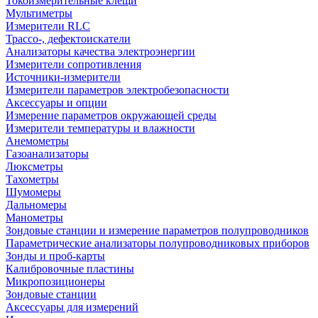
Токоизмерительные клещи
Мультиметры
Измерители RLC
Трассо-, дефектоискатели
Анализаторы качества электроэнергии
Измерители сопротивления
Источники-измерители
Измерители параметров электробезопасности
Аксессуары и опции
Измерение параметров окружающей среды
Измерители температуры и влажности
Анемометры
Газоанализаторы
Люксметры
Тахометры
Шумомеры
Дальномеры
Манометры
Зондовые станции и измерение параметров полупроводников
Параметрические анализаторы полупроводниковых приборов
Зонды и проб-карты
Калибровочные пластины
Микропозиционеры
Зондовые станции
Аксессуары для измерений