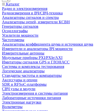
Каталог
Радио и электроизмерения
Радиоизмерения и ВЧ/СВЧ-техника
Анализаторы сигналов и спектра
Анализаторы цепей, измерители КСВН
Генераторы сигналов
Осциллографы
Усилители мощности
Частотомеры
Анализаторы коэффициента шума и источники шума
Измерители и анализаторы ВЧ мощности
Измерительные антенны
Модульные приборы PXI/PXIe/AXI
Имитаторы сигналов GPS и ГЛОНАСС
Системы и комплексы тестирования
Логические анализаторы
Стандарты частоты и компараторы
Аксессуары и опции
SDR и RFSoC‑платформы
СВЧ узлы и модули
Электроизмерения и системы питания
Лабораторные источники питания
Электронные нагрузки
Вольтметры