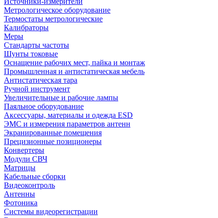
Источники-измерители
Метрологическое оборудование
Термостаты метрологические
Калибраторы
Меры
Стандарты частоты
Шунты токовые
Оснащение рабочих мест, пайка и монтаж
Промышленная и антистатическая мебель
Антистатическая тара
Ручной инструмент
Увеличительные и рабочие лампы
Паяльное оборудование
Аксессуары, материалы и одежда ESD
ЭМС и измерения параметров антенн
Экранированные помещения
Прецизионные позиционеры
Конвертеры
Модули СВЧ
Матрицы
Кабельные сборки
Видеоконтроль
Антенны
Фотоника
Cистемы видеорегистрации