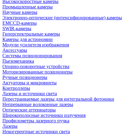
Высокоскоростные камеры
Промышленные камеры
Научные камеры
Электронно-оптические (интенсифицированные) камеры
EMCCD-камеры
SWIR-камеры
Гиперспектральные камеры
Камеры для астрономии
Модули усилителя изображения
Аксессуары
Системы позиционирования
Пьезомеханика
Опорно-поворотные устройства
Моторизированные позиционеры
Ручные позиционеры
Актуаторы и микровинты
Контроллеры
Лазеры и источники света
Перестраиваемые лазеры для интегральной фотоники
Непрерывные волоконные лазеры
Оптические аттенюаторы
Широкополосные источники излучения
Профилометры лазерного пучка
Лазеры
Некогерентные источники света