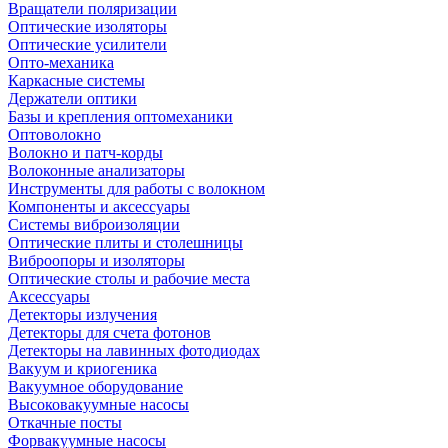
Вращатели поляризации
Оптические изоляторы
Оптические усилители
Опто-механика
Каркасные системы
Держатели оптики
Базы и крепления оптомеханики
Оптоволокно
Волокно и патч-корды
Волоконные анализаторы
Инструменты для работы с волокном
Компоненты и аксессуары
Системы виброизоляции
Оптические плиты и столешницы
Виброопоры и изоляторы
Оптические столы и рабочие места
Аксессуары
Детекторы излучения
Детекторы для счета фотонов
Детекторы на лавинных фотодиодах
Вакуум и криогеника
Вакуумное оборудование
Высоковакуумные насосы
Откачные посты
Форвакуумные насосы