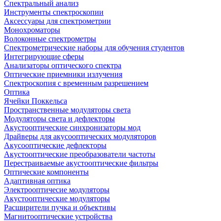
Спектральный анализ
Инструменты спектроскопии
Аксессуары для спектрометрии
Монохроматоры
Волоконные спектрометры
Спектрометрические наборы для обучения студентов
Интегрирующие сферы
Анализаторы оптического спектра
Оптические приемники излучения
Спектроскопия с временным разрешением
Оптика
Ячейки Поккельса
Пространственные модуляторы света
Модуляторы света и дефлекторы
Акустооптические синхронизаторы мод
Драйверы для акусооптических модуляторов
Акусооптические дефлекторы
Акустооптические преобразователи частоты
Перестраиваемые акустооптические фильтры
Оптические компоненты
Адаптивная оптика
Электрооптичесие модуляторы
Акустооптические модуляторы
Расширители пучка и объективы
Магнитооптические устройства