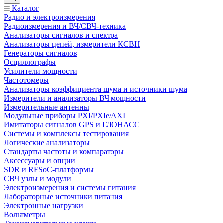
Каталог
Радио и электроизмерения
Радиоизмерения и ВЧ/СВЧ-техника
Анализаторы сигналов и спектра
Анализаторы цепей, измерители КСВН
Генераторы сигналов
Осциллографы
Усилители мощности
Частотомеры
Анализаторы коэффициента шума и источники шума
Измерители и анализаторы ВЧ мощности
Измерительные антенны
Модульные приборы PXI/PXIe/AXI
Имитаторы сигналов GPS и ГЛОНАСС
Системы и комплексы тестирования
Логические анализаторы
Стандарты частоты и компараторы
Аксессуары и опции
SDR и RFSoC‑платформы
СВЧ узлы и модули
Электроизмерения и системы питания
Лабораторные источники питания
Электронные нагрузки
Вольтметры