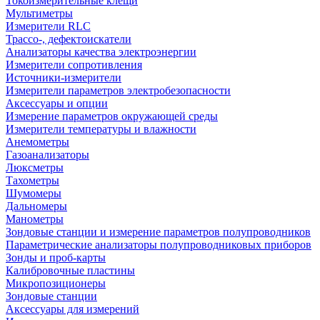
Токоизмерительные клещи
Мультиметры
Измерители RLC
Трассо-, дефектоискатели
Анализаторы качества электроэнергии
Измерители сопротивления
Источники-измерители
Измерители параметров электробезопасности
Аксессуары и опции
Измерение параметров окружающей среды
Измерители температуры и влажности
Анемометры
Газоанализаторы
Люксметры
Тахометры
Шумомеры
Дальномеры
Манометры
Зондовые станции и измерение параметров полупроводников
Параметрические анализаторы полупроводниковых приборов
Зонды и проб-карты
Калибровочные пластины
Микропозиционеры
Зондовые станции
Аксессуары для измерений