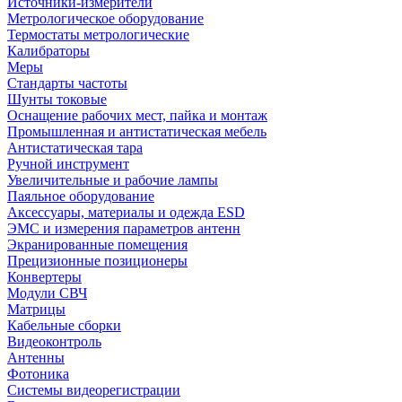
Источники-измерители
Метрологическое оборудование
Термостаты метрологические
Калибраторы
Меры
Стандарты частоты
Шунты токовые
Оснащение рабочих мест, пайка и монтаж
Промышленная и антистатическая мебель
Антистатическая тара
Ручной инструмент
Увеличительные и рабочие лампы
Паяльное оборудование
Аксессуары, материалы и одежда ESD
ЭМС и измерения параметров антенн
Экранированные помещения
Прецизионные позиционеры
Конвертеры
Модули СВЧ
Матрицы
Кабельные сборки
Видеоконтроль
Антенны
Фотоника
Cистемы видеорегистрации