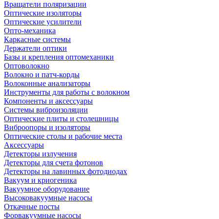
Вращатели поляризации
Оптические изоляторы
Оптические усилители
Опто-механика
Каркасные системы
Держатели оптики
Базы и крепления оптомеханики
Оптоволокно
Волокно и патч-корды
Волоконные анализаторы
Инструменты для работы с волокном
Компоненты и аксессуары
Системы виброизоляции
Оптические плиты и столешницы
Виброопоры и изоляторы
Оптические столы и рабочие места
Аксессуары
Детекторы излучения
Детекторы для счета фотонов
Детекторы на лавинных фотодиодах
Вакуум и криогеника
Вакуумное оборудование
Высоковакуумные насосы
Откачные посты
Форвакуумные насосы