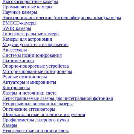
Высокоскоростные камеры
Промышленные камеры
Научные камеры
Электронно-оптические (интенсифицированные) камеры
EMCCD-камеры
SWIR-камеры
Гиперспектральные камеры
Камеры для астрономии
Модули усилителя изображения
Аксессуары
Системы позиционирования
Пьезомеханика
Опорно-поворотные устройства
Моторизированные позиционеры
Ручные позиционеры
Актуаторы и микровинты
Контроллеры
Лазеры и источники света
Перестраиваемые лазеры для интегральной фотоники
Непрерывные волоконные лазеры
Оптические аттенюаторы
Широкополосные источники излучения
Профилометры лазерного пучка
Лазеры
Некогерентные источники света