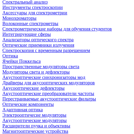
Спектральный анализ
Инструменты спектроскопии
Аксессуары для спектрометрии
Монохроматоры
Волоконные спектрометры
Спектрометрические наборы для обучения студентов
Интегрирующие сферы
Анализаторы оптического спектра
Оптические приемники излучения
Спектроскопия с временным разрешением
Оптика
Ячейки Поккельса
Пространственные модуляторы света
Модуляторы света и дефлекторы
Акустооптические синхронизаторы мод
Драйверы для акусооптических модуляторов
Акусооптические дефлекторы
Акустооптические преобразователи частоты
Перестраиваемые акустооптические фильтры
Оптические компоненты
Адаптивная оптика
Электрооптичесие модуляторы
Акустооптические модуляторы
Расширители пучка и объективы
Магнитооптические устройства