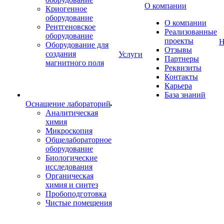
О компании
Криогенное
оборудование
О компании
Рентгеновское
Реализованные
оборудование
проекты
Н
Оборудование для
Отзывы
создания
Услуги
Партнеры
магнитного поля
Реквизиты
Контакты
Карьера
База знаний
Оснащение лабораторий
Аналитическая
химия
Микроскопия
Общелабораторное
оборудование
Биологические
исследования
Органическая
химия и синтез
Пробоподготовка
Чистые помещения