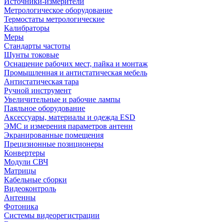
Источники-измерители
Метрологическое оборудование
Термостаты метрологические
Калибраторы
Меры
Стандарты частоты
Шунты токовые
Оснащение рабочих мест, пайка и монтаж
Промышленная и антистатическая мебель
Антистатическая тара
Ручной инструмент
Увеличительные и рабочие лампы
Паяльное оборудование
Аксессуары, материалы и одежда ESD
ЭМС и измерения параметров антенн
Экранированные помещения
Прецизионные позиционеры
Конвертеры
Модули СВЧ
Матрицы
Кабельные сборки
Видеоконтроль
Антенны
Фотоника
Cистемы видеорегистрации