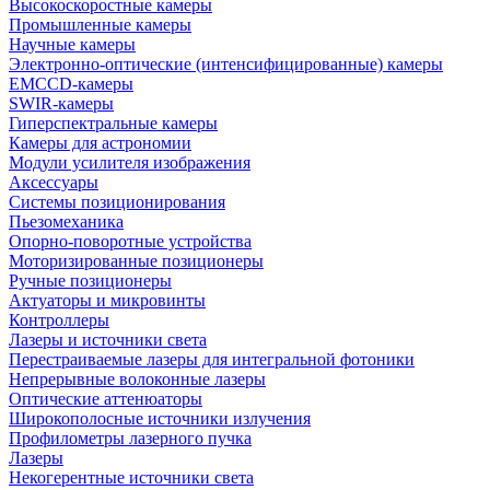
Высокоскоростные камеры
Промышленные камеры
Научные камеры
Электронно-оптические (интенсифицированные) камеры
EMCCD-камеры
SWIR-камеры
Гиперспектральные камеры
Камеры для астрономии
Модули усилителя изображения
Аксессуары
Системы позиционирования
Пьезомеханика
Опорно-поворотные устройства
Моторизированные позиционеры
Ручные позиционеры
Актуаторы и микровинты
Контроллеры
Лазеры и источники света
Перестраиваемые лазеры для интегральной фотоники
Непрерывные волоконные лазеры
Оптические аттенюаторы
Широкополосные источники излучения
Профилометры лазерного пучка
Лазеры
Некогерентные источники света