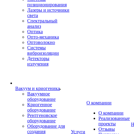
позиционирования
Лазеры и источники
света
Спектральный
анализ
Оптика
Опто-механика
Оптоволокно
Системы
виброизоляции
Детекторы
излучения
Вакуум и криогеника
Вакуумное
оборудование
О компании
Криогенное
оборудование
О компании
Рентгеновское
Реализованные
оборудование
проекты
Н
Оборудование для
Отзывы
создания
Услуги