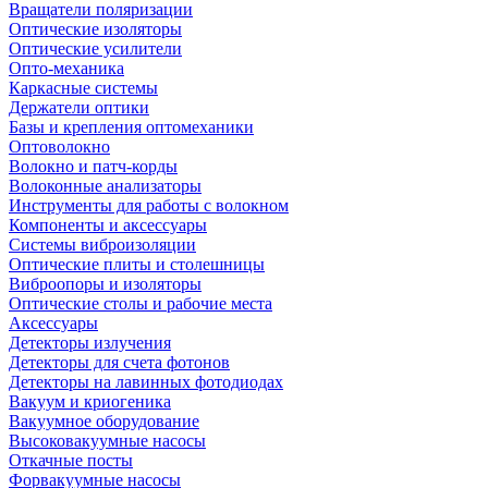
Вращатели поляризации
Оптические изоляторы
Оптические усилители
Опто-механика
Каркасные системы
Держатели оптики
Базы и крепления оптомеханики
Оптоволокно
Волокно и патч-корды
Волоконные анализаторы
Инструменты для работы с волокном
Компоненты и аксессуары
Системы виброизоляции
Оптические плиты и столешницы
Виброопоры и изоляторы
Оптические столы и рабочие места
Аксессуары
Детекторы излучения
Детекторы для счета фотонов
Детекторы на лавинных фотодиодах
Вакуум и криогеника
Вакуумное оборудование
Высоковакуумные насосы
Откачные посты
Форвакуумные насосы