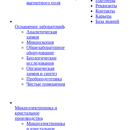
Партнеры
магнитного поля
Реквизиты
Контакты
Карьера
База знаний
Оснащение лабораторий
Аналитическая
химия
Микроскопия
Общелабораторное
оборудование
Биологические
исследования
Органическая
химия и синтез
Пробоподготовка
Чистые помещения
Микроэлектроника и
кристальное
производство
Микроэлектроника
и кристальное