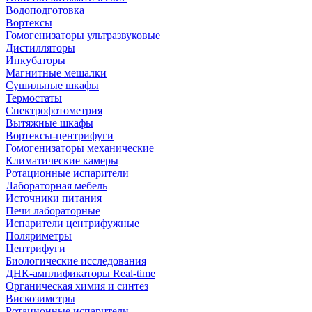
Водоподготовка
Вортексы
Гомогенизаторы ультразвуковые
Дистилляторы
Инкубаторы
Магнитные мешалки
Сушильные шкафы
Термостаты
Спектрофотометрия
Вытяжные шкафы
Вортексы-центрифуги
Гомогенизаторы механические
Климатические камеры
Ротационные испарители
Лабораторная мебель
Источники питания
Печи лабораторные
Испарители центрифужные
Поляриметры
Центрифуги
Биологические исследования
ДНК-амплификаторы Real-time
Органическая химия и синтез
Вискозиметры
Ротационные испарители