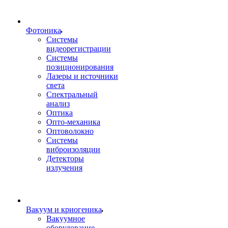
Фотоника
Cистемы
видеорегистрации
Системы
позиционирования
Лазеры и источники
света
Спектральный
анализ
Оптика
Опто-механика
Оптоволокно
Системы
виброизоляции
Детекторы
излучения
Вакуум и криогеника
Вакуумное
оборудование