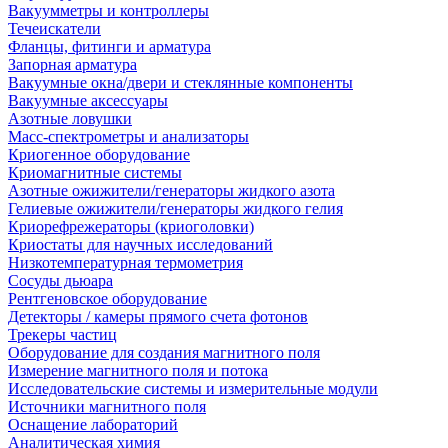
Вакуумметры и контроллеры
Течеискатели
Фланцы, фитинги и арматура
Запорная арматура
Вакуумные окна/двери и стеклянные компоненты
Вакуумные аксессуары
Азотные ловушки
Масс-спектрометры и анализаторы
Криогенное оборудование
Криомагнитные системы
Азотные ожижители/генераторы жидкого азота
Гелиевые ожижители/генераторы жидкого гелия
Криорефрежераторы (криоголовки)
Криостаты для научных исследований
Низкотемпературная термометрия
Сосуды дьюара
Рентгеновское оборудование
Детекторы / камеры прямого счета фотонов
Трекеры частиц
Оборудование для создания магнитного поля
Измерение магнитного поля и потока
Исследовательские системы и измерительные модули
Источники магнитного поля
Оснащение лабораторий
Аналитическая химия