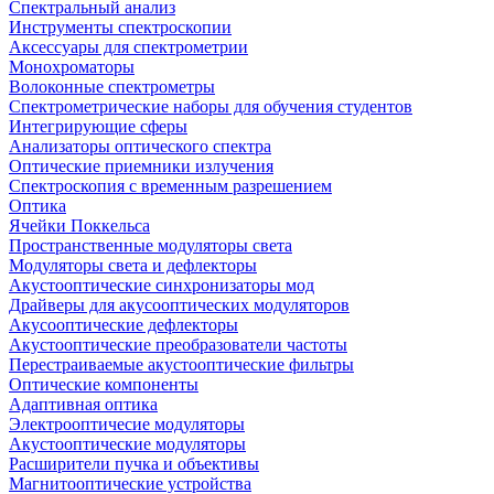
Спектральный анализ
Инструменты спектроскопии
Аксессуары для спектрометрии
Монохроматоры
Волоконные спектрометры
Спектрометрические наборы для обучения студентов
Интегрирующие сферы
Анализаторы оптического спектра
Оптические приемники излучения
Спектроскопия с временным разрешением
Оптика
Ячейки Поккельса
Пространственные модуляторы света
Модуляторы света и дефлекторы
Акустооптические синхронизаторы мод
Драйверы для акусооптических модуляторов
Акусооптические дефлекторы
Акустооптические преобразователи частоты
Перестраиваемые акустооптические фильтры
Оптические компоненты
Адаптивная оптика
Электрооптичесие модуляторы
Акустооптические модуляторы
Расширители пучка и объективы
Магнитооптические устройства