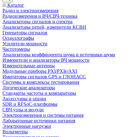
Каталог
Радио и электроизмерения
Радиоизмерения и ВЧ/СВЧ-техника
Анализаторы сигналов и спектра
Анализаторы цепей, измерители КСВН
Генераторы сигналов
Осциллографы
Усилители мощности
Частотомеры
Анализаторы коэффициента шума и источники шума
Измерители и анализаторы ВЧ мощности
Измерительные антенны
Модульные приборы PXI/PXIe/AXI
Имитаторы сигналов GPS и ГЛОНАСС
Системы и комплексы тестирования
Логические анализаторы
Стандарты частоты и компараторы
Аксессуары и опции
SDR и RFSoC‑платформы
СВЧ узлы и модули
Электроизмерения и системы питания
Лабораторные источники питания
Электронные нагрузки
Вольтметры