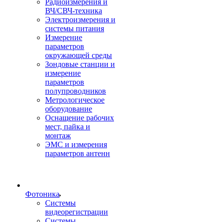
Радиоизмерения и
ВЧ/СВЧ-техника
Электроизмерения и
системы питания
Измерение
параметров
окружающей среды
Зондовые станции и
измерение
параметров
полупроводников
Метрологическое
оборудование
Оснащение рабочих
мест, пайка и
монтаж
ЭМС и измерения
параметров антенн
Фотоника
Cистемы
видеорегистрации
Системы