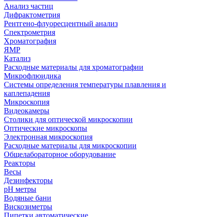
Анализ частиц
Дифрактометрия
Рентгено-флуоресцентный анализ
Спектрометрия
Хроматография
ЯМР
Катализ
Расходные материалы для хроматографии
Микрофлюидика
Системы определения температуры плавления и
каплепадения
Микроскопия
Видеокамеры
Столики для оптической микроскопии
Оптические микроскопы
Электронная микроскопия
Расходные материалы для микроскопии
Общелабораторное оборудование
Реакторы
Весы
Дезинфекторы
рН метры
Водяные бани
Вискозиметры
Пипетки автоматические