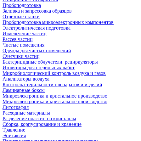
Пробоподготовка
Заливка и запрессовка образцов
Отрезные станки
Пробоподготовка микроэлектронных компонентов
Электролитическая подготовка
Измельчение частиц
Рассев частиц
Чистые помещения
Одежда для чистых помещений
Счетчики частиц
Бактерицидные облучатели, рециркуляторы
Изоляторы для стерильных работ
Микробиологический контроль воздуха и газов
Анализаторы воздуха
Контроль стерильности препаратов и изделий
Ламинарные боксы
Микроэлектроника и кристальное производство
Микроэлектроника и кристальное производство
Литография
Расходные материалы
Разделение пластин на кристаллы
Сборка, корпусирование и хранение
Травление
Эпитаксия