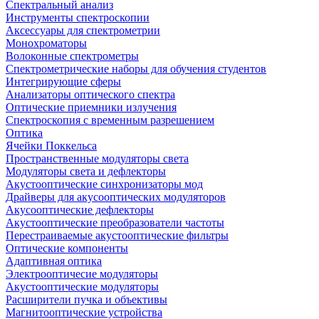
Спектральный анализ
Инструменты спектроскопии
Аксессуары для спектрометрии
Монохроматоры
Волоконные спектрометры
Спектрометрические наборы для обучения студентов
Интегрирующие сферы
Анализаторы оптического спектра
Оптические приемники излучения
Спектроскопия с временным разрешением
Оптика
Ячейки Поккельса
Пространственные модуляторы света
Модуляторы света и дефлекторы
Акустооптические синхронизаторы мод
Драйверы для акусооптических модуляторов
Акусооптические дефлекторы
Акустооптические преобразователи частоты
Перестраиваемые акустооптические фильтры
Оптические компоненты
Адаптивная оптика
Электрооптичесие модуляторы
Акустооптические модуляторы
Расширители пучка и объективы
Магнитооптические устройства