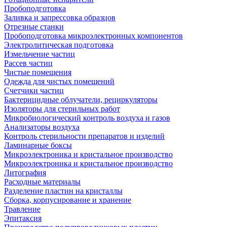
Пробоподготовка
Заливка и запрессовка образцов
Отрезные станки
Пробоподготовка микроэлектронных компонентов
Электролитическая подготовка
Измельчение частиц
Рассев частиц
Чистые помещения
Одежда для чистых помещений
Счетчики частиц
Бактерицидные облучатели, рециркуляторы
Изоляторы для стерильных работ
Микробиологический контроль воздуха и газов
Анализаторы воздуха
Контроль стерильности препаратов и изделий
Ламинарные боксы
Микроэлектроника и кристальное производство
Микроэлектроника и кристальное производство
Литография
Расходные материалы
Разделение пластин на кристаллы
Сборка, корпусирование и хранение
Травление
Эпитаксия