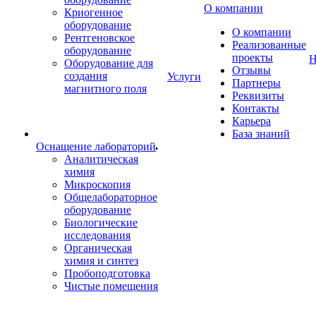
О компании
Криогенное
оборудование
О компании
Рентгеновское
Реализованные
оборудование
проекты
Н
Оборудование для
Отзывы
создания
Услуги
Партнеры
магнитного поля
Реквизиты
Контакты
Карьера
База знаний
Оснащение лабораторий
Аналитическая
химия
Микроскопия
Общелабораторное
оборудование
Биологические
исследования
Органическая
химия и синтез
Пробоподготовка
Чистые помещения