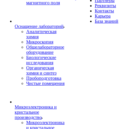
Партнеры
магнитного поля
Реквизиты
Контакты
Карьера
База знаний
Оснащение лабораторий
Аналитическая
химия
Микроскопия
Общелабораторное
оборудование
Биологические
исследования
Органическая
химия и синтез
Пробоподготовка
Чистые помещения
Микроэлектроника и
кристальное
производство
Микроэлектроника
и кристальное