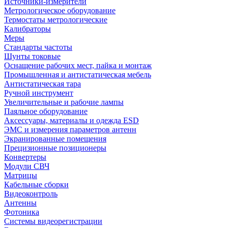
Источники-измерители
Метрологическое оборудование
Термостаты метрологические
Калибраторы
Меры
Стандарты частоты
Шунты токовые
Оснащение рабочих мест, пайка и монтаж
Промышленная и антистатическая мебель
Антистатическая тара
Ручной инструмент
Увеличительные и рабочие лампы
Паяльное оборудование
Аксессуары, материалы и одежда ESD
ЭМС и измерения параметров антенн
Экранированные помещения
Прецизионные позиционеры
Конвертеры
Модули СВЧ
Матрицы
Кабельные сборки
Видеоконтроль
Антенны
Фотоника
Cистемы видеорегистрации