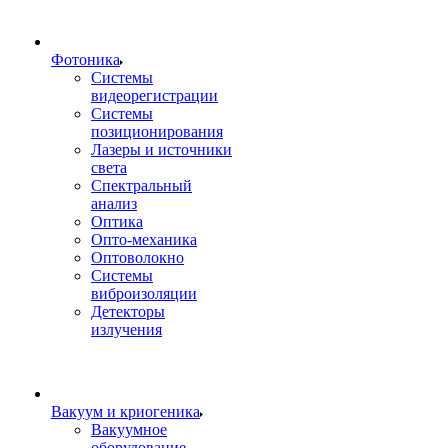
Фотоника
Cистемы
видеорегистрации
Системы
позиционирования
Лазеры и источники
света
Спектральный
анализ
Оптика
Опто-механика
Оптоволокно
Системы
виброизоляции
Детекторы
излучения
Вакуум и криогеника
Вакуумное
оборудование