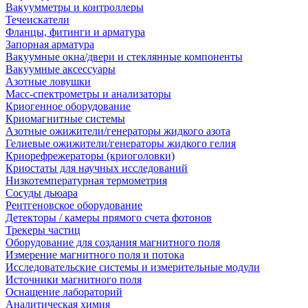
Вакуумметры и контроллеры
Течеискатели
Фланцы, фитинги и арматура
Запорная арматура
Вакуумные окна/двери и стеклянные компоненты
Вакуумные аксессуары
Азотные ловушки
Масс-спектрометры и анализаторы
Криогенное оборудование
Криомагнитные системы
Азотные ожижители/генераторы жидкого азота
Гелиевые ожижители/генераторы жидкого гелия
Криорефрежераторы (криоголовки)
Криостаты для научных исследований
Низкотемпературная термометрия
Сосуды дьюара
Рентгеновское оборудование
Детекторы / камеры прямого счета фотонов
Трекеры частиц
Оборудование для создания магнитного поля
Измерение магнитного поля и потока
Исследовательские системы и измерительные модули
Источники магнитного поля
Оснащение лабораторий
Аналитическая химия