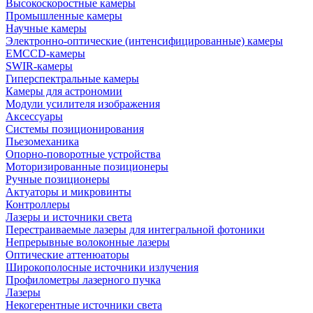
Высокоскоростные камеры
Промышленные камеры
Научные камеры
Электронно-оптические (интенсифицированные) камеры
EMCCD-камеры
SWIR-камеры
Гиперспектральные камеры
Камеры для астрономии
Модули усилителя изображения
Аксессуары
Системы позиционирования
Пьезомеханика
Опорно-поворотные устройства
Моторизированные позиционеры
Ручные позиционеры
Актуаторы и микровинты
Контроллеры
Лазеры и источники света
Перестраиваемые лазеры для интегральной фотоники
Непрерывные волоконные лазеры
Оптические аттенюаторы
Широкополосные источники излучения
Профилометры лазерного пучка
Лазеры
Некогерентные источники света