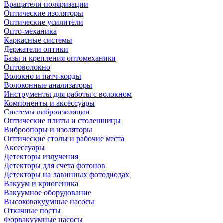
Вращатели поляризации
Оптические изоляторы
Оптические усилители
Опто-механика
Каркасные системы
Держатели оптики
Базы и крепления оптомеханики
Оптоволокно
Волокно и патч-корды
Волоконные анализаторы
Инструменты для работы с волокном
Компоненты и аксессуары
Системы виброизоляции
Оптические плиты и столешницы
Виброопоры и изоляторы
Оптические столы и рабочие места
Аксессуары
Детекторы излучения
Детекторы для счета фотонов
Детекторы на лавинных фотодиодах
Вакуум и криогеника
Вакуумное оборудование
Высоковакуумные насосы
Откачные посты
Форвакуумные насосы