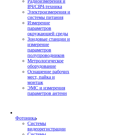
Радиоизмерения и
ВЧ/СВЧ-техника
Электроизмерения и
системы питания
Измерение
параметров
окружающей среды
Зондовые станции и
измерение
параметров
полупроводников
Метрологическое
оборудование
Оснащение рабочих
мест, пайка и
монтаж
ЭМС и измерения
параметров антенн
Фотоника
Cистемы
видеорегистрации
Системы