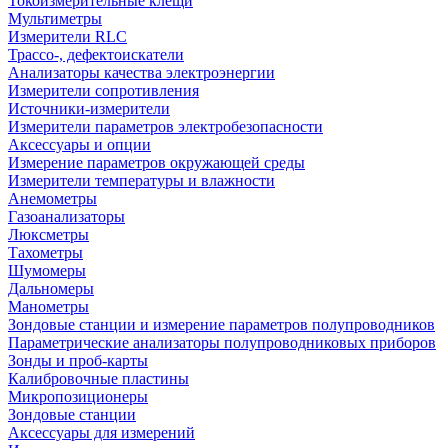
Токоизмерительные клещи
Мультиметры
Измерители RLC
Трассо-, дефектоискатели
Анализаторы качества электроэнергии
Измерители сопротивления
Источники-измерители
Измерители параметров электробезопасности
Аксессуары и опции
Измерение параметров окружающей среды
Измерители температуры и влажности
Анемометры
Газоанализаторы
Люксметры
Тахометры
Шумомеры
Дальномеры
Манометры
Зондовые станции и измерение параметров полупроводников
Параметрические анализаторы полупроводниковых приборов
Зонды и проб-карты
Калибровочные пластины
Микропозиционеры
Зондовые станции
Аксессуары для измерений