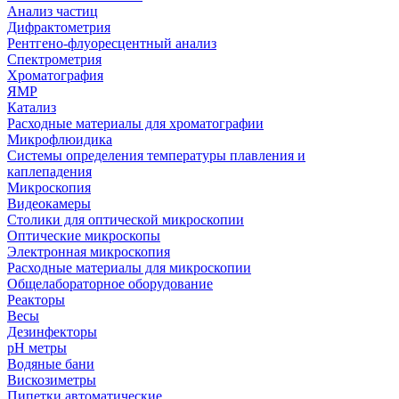
Анализ частиц
Дифрактометрия
Рентгено-флуоресцентный анализ
Спектрометрия
Хроматография
ЯМР
Катализ
Расходные материалы для хроматографии
Микрофлюидика
Системы определения температуры плавления и
каплепадения
Микроскопия
Видеокамеры
Столики для оптической микроскопии
Оптические микроскопы
Электронная микроскопия
Расходные материалы для микроскопии
Общелабораторное оборудование
Реакторы
Весы
Дезинфекторы
рН метры
Водяные бани
Вискозиметры
Пипетки автоматические