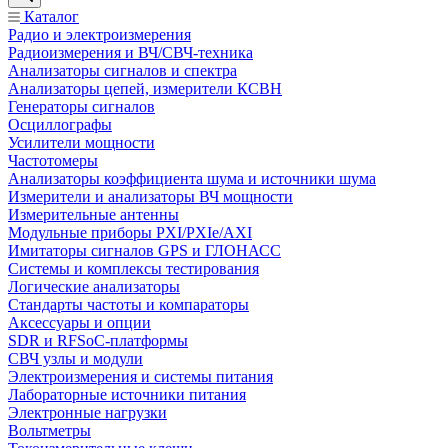
Каталог
Радио и электроизмерения
Радиоизмерения и ВЧ/СВЧ-техника
Анализаторы сигналов и спектра
Анализаторы цепей, измерители КСВН
Генераторы сигналов
Осциллографы
Усилители мощности
Частотомеры
Анализаторы коэффициента шума и источники шума
Измерители и анализаторы ВЧ мощности
Измерительные антенны
Модульные приборы PXI/PXIe/AXI
Имитаторы сигналов GPS и ГЛОНАСС
Системы и комплексы тестирования
Логические анализаторы
Стандарты частоты и компараторы
Аксессуары и опции
SDR и RFSoC‑платформы
СВЧ узлы и модули
Электроизмерения и системы питания
Лабораторные источники питания
Электронные нагрузки
Вольтметры