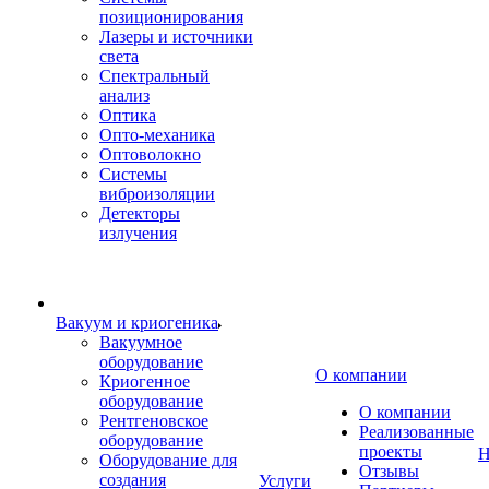
позиционирования
Лазеры и источники
света
Спектральный
анализ
Оптика
Опто-механика
Оптоволокно
Системы
виброизоляции
Детекторы
излучения
Вакуум и криогеника
Вакуумное
оборудование
О компании
Криогенное
оборудование
О компании
Рентгеновское
Реализованные
оборудование
проекты
Н
Оборудование для
Отзывы
создания
Услуги