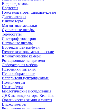
Водоподготовка
Вортексы
Гомогенизаторы ультразвуковые
Дистилляторы
Инкубаторы
Магнитные мешалки
Сушильные шкафы
Термостаты
Спектрофотометрия
Вытяжные шкафы
Вортексы-центрифуги
Гомогенизаторы механические
Климатические камеры
Ротационные испарители
Лабораторная мебель
Источники питания
Печи лабораторные
Испарители центрифужные
Поляриметры
Центрифуги
Биологические исследования
ДНК-амплификаторы Real-time
Органическая химия и синтез
Вискозиметры
Ротационные испарители