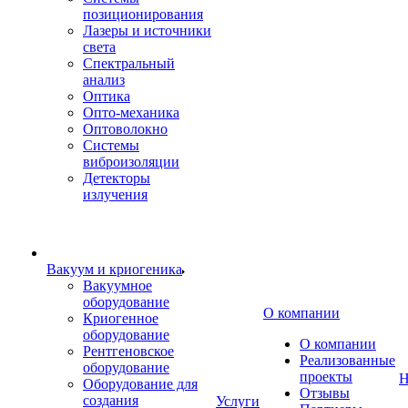
позиционирования
Лазеры и источники
света
Спектральный
анализ
Оптика
Опто-механика
Оптоволокно
Системы
виброизоляции
Детекторы
излучения
Вакуум и криогеника
Вакуумное
оборудование
О компании
Криогенное
оборудование
О компании
Рентгеновское
Реализованные
оборудование
проекты
Н
Оборудование для
Отзывы
создания
Услуги