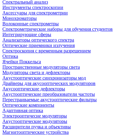
Спектральный анализ
Инструменты спектроскопии
Аксессуары для спектрометрии
Монохроматоры
Волоконные спектрометры
Спектрометрические наборы для обучения студентов
Интегрирующие сферы
Анализаторы оптического спектра
Оптические приемники излучения
Спектроскопия с временным разрешением
Оптика
Ячейки Поккельса
Пространственные модуляторы света
Модуляторы света и дефлекторы
Акустооптические синхронизаторы мод
Драйверы для акусооптических модуляторов
Акусооптические дефлекторы
Акустооптические преобразователи частоты
Перестраиваемые акустооптические фильтры
Оптические компоненты
Адаптивная оптика
Электрооптичесие модуляторы
Акустооптические модуляторы
Расширители пучка и объективы
Магнитооптические устройства