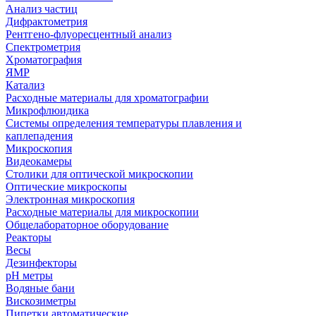
Анализ частиц
Дифрактометрия
Рентгено-флуоресцентный анализ
Спектрометрия
Хроматография
ЯМР
Катализ
Расходные материалы для хроматографии
Микрофлюидика
Системы определения температуры плавления и
каплепадения
Микроскопия
Видеокамеры
Столики для оптической микроскопии
Оптические микроскопы
Электронная микроскопия
Расходные материалы для микроскопии
Общелабораторное оборудование
Реакторы
Весы
Дезинфекторы
рН метры
Водяные бани
Вискозиметры
Пипетки автоматические