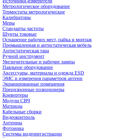
Источники-измерители
Метрологическое оборудование
Термостаты метрологические
Калибраторы
Меры
Стандарты частоты
Шунты токовые
Оснащение рабочих мест, пайка и монтаж
Промышленная и антистатическая мебель
Антистатическая тара
Ручной инструмент
Увеличительные и рабочие лампы
Паяльное оборудование
Аксессуары, материалы и одежда ESD
ЭМС и измерения параметров антенн
Экранированные помещения
Прецизионные позиционеры
Конвертеры
Модули СВЧ
Матрицы
Кабельные сборки
Видеоконтроль
Антенны
Фотоника
Cистемы видеорегистрации