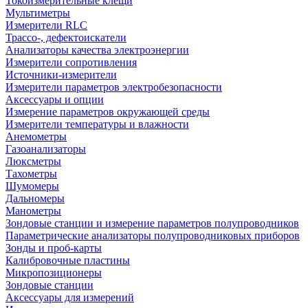
Токоизмерительные клещи
Мультиметры
Измерители RLC
Трассо-, дефектоискатели
Анализаторы качества электроэнергии
Измерители сопротивления
Источники-измерители
Измерители параметров электробезопасности
Аксессуары и опции
Измерение параметров окружающей среды
Измерители температуры и влажности
Анемометры
Газоанализаторы
Люксметры
Тахометры
Шумомеры
Дальномеры
Манометры
Зондовые станции и измерение параметров полупроводников
Параметрические анализаторы полупроводниковых приборов
Зонды и проб-карты
Калибровочные пластины
Микропозиционеры
Зондовые станции
Аксессуары для измерений