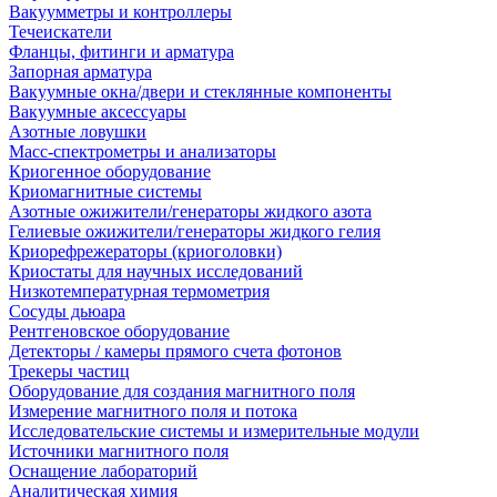
Вакуумметры и контроллеры
Течеискатели
Фланцы, фитинги и арматура
Запорная арматура
Вакуумные окна/двери и стеклянные компоненты
Вакуумные аксессуары
Азотные ловушки
Масс-спектрометры и анализаторы
Криогенное оборудование
Криомагнитные системы
Азотные ожижители/генераторы жидкого азота
Гелиевые ожижители/генераторы жидкого гелия
Криорефрежераторы (криоголовки)
Криостаты для научных исследований
Низкотемпературная термометрия
Сосуды дьюара
Рентгеновское оборудование
Детекторы / камеры прямого счета фотонов
Трекеры частиц
Оборудование для создания магнитного поля
Измерение магнитного поля и потока
Исследовательские системы и измерительные модули
Источники магнитного поля
Оснащение лабораторий
Аналитическая химия