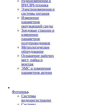
Радиоизмерения и
ВЧ/СВЧ-техника
Электроизмерения и
системы питания
Измерение
параметров
окружающей среды
Зондовые станции и
измерение
параметров
полупроводников
Метрологическое
оборудование
Оснащение рабочих
мест, пайка и
монтаж
ЭМС и измерения
параметров антенн
Фотоника
Cистемы
видеорегистрации
Системы