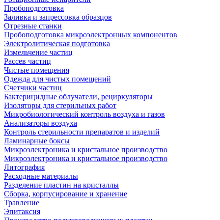
Пробоподготовка
Заливка и запрессовка образцов
Отрезные станки
Пробоподготовка микроэлектронных компонентов
Электролитическая подготовка
Измельчение частиц
Рассев частиц
Чистые помещения
Одежда для чистых помещений
Счетчики частиц
Бактерицидные облучатели, рециркуляторы
Изоляторы для стерильных работ
Микробиологический контроль воздуха и газов
Анализаторы воздуха
Контроль стерильности препаратов и изделий
Ламинарные боксы
Микроэлектроника и кристальное производство
Микроэлектроника и кристальное производство
Литография
Расходные материалы
Разделение пластин на кристаллы
Сборка, корпусирование и хранение
Травление
Эпитаксия