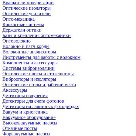
Вращатели поляризации
Оптические изоляторы
Оптические усилители
Опто-механика
Каркасные системы
Держатели оптики
Базы и крепления оптомеханики
Оптоволокно
Волокно и патч-корды
Волоконные анализаторы
Инструменты для работы с волокном
Компоненты и аксессуары
Системы виброизоляции
Оптические плиты и столешницы
Виброопоры и изоляторы
Оптические столы и рабочие места
Аксессуары
Детекторы излучения
Детекторы для счета фотонов
Детекторы на лавинных фотодиодах
Вакуум и криогеника
Вакуумное оборудование
Высоковакуумные насосы
Откачные посты
Форвакуумные насосы