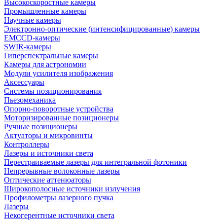
Высокоскоростные камеры
Промышленные камеры
Научные камеры
Электронно-оптические (интенсифицированные) камеры
EMCCD-камеры
SWIR-камеры
Гиперспектральные камеры
Камеры для астрономии
Модули усилителя изображения
Аксессуары
Системы позиционирования
Пьезомеханика
Опорно-поворотные устройства
Моторизированные позиционеры
Ручные позиционеры
Актуаторы и микровинты
Контроллеры
Лазеры и источники света
Перестраиваемые лазеры для интегральной фотоники
Непрерывные волоконные лазеры
Оптические аттенюаторы
Широкополосные источники излучения
Профилометры лазерного пучка
Лазеры
Некогерентные источники света