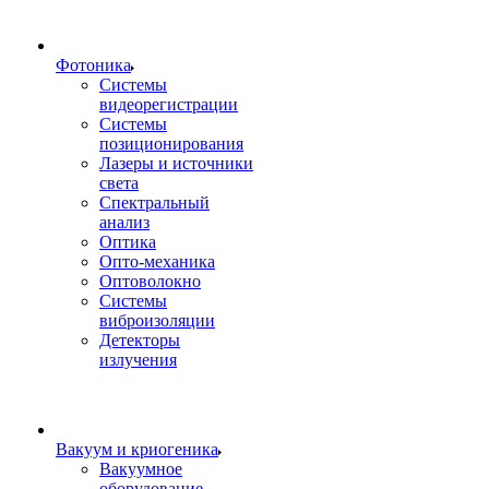
Фотоника
Cистемы
видеорегистрации
Системы
позиционирования
Лазеры и источники
света
Спектральный
анализ
Оптика
Опто-механика
Оптоволокно
Системы
виброизоляции
Детекторы
излучения
Вакуум и криогеника
Вакуумное
оборудование