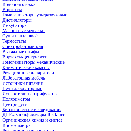
Водоподготовка
Вортексы
Гомогенизаторы ультразвуковые
Дистилляторы
Инкубаторы
Магнитные мешалки
Сушильные шкафы
Термостаты
Спектрофотометрия
Вытяжные шкафы
Вортексы-центрифуги
Гомогенизаторы механические
Климатические камеры
Ротационные испарители
Лабораторная мебель
Источники питания
Печи лабораторные
Испарители центрифужные
Поляриметры
Центрифуги
Биологические исследования
ДНК-амплификаторы Real-time
Органическая химия и синтез
Вискозиметры
Ротационные испарители