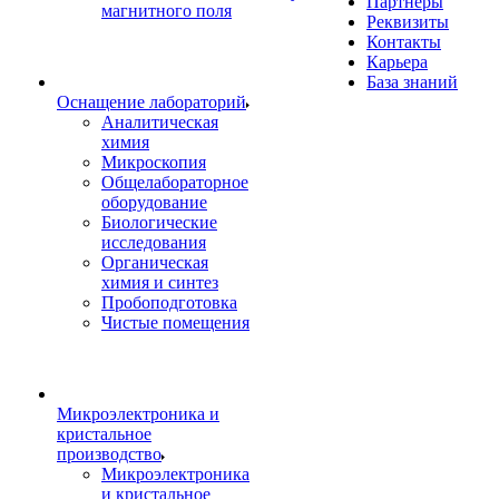
Партнеры
магнитного поля
Реквизиты
Контакты
Карьера
База знаний
Оснащение лабораторий
Аналитическая
химия
Микроскопия
Общелабораторное
оборудование
Биологические
исследования
Органическая
химия и синтез
Пробоподготовка
Чистые помещения
Микроэлектроника и
кристальное
производство
Микроэлектроника
и кристальное