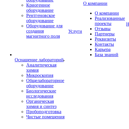
О компании
Криогенное
оборудование
О компании
Рентгеновское
Реализованные
оборудование
проекты
Н
Оборудование для
Отзывы
создания
Услуги
Партнеры
магнитного поля
Реквизиты
Контакты
Карьера
База знаний
Оснащение лабораторий
Аналитическая
химия
Микроскопия
Общелабораторное
оборудование
Биологические
исследования
Органическая
химия и синтез
Пробоподготовка
Чистые помещения