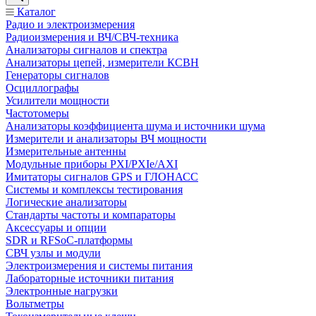
Каталог
Радио и электроизмерения
Радиоизмерения и ВЧ/СВЧ-техника
Анализаторы сигналов и спектра
Анализаторы цепей, измерители КСВН
Генераторы сигналов
Осциллографы
Усилители мощности
Частотомеры
Анализаторы коэффициента шума и источники шума
Измерители и анализаторы ВЧ мощности
Измерительные антенны
Модульные приборы PXI/PXIe/AXI
Имитаторы сигналов GPS и ГЛОНАСС
Системы и комплексы тестирования
Логические анализаторы
Стандарты частоты и компараторы
Аксессуары и опции
SDR и RFSoC‑платформы
СВЧ узлы и модули
Электроизмерения и системы питания
Лабораторные источники питания
Электронные нагрузки
Вольтметры