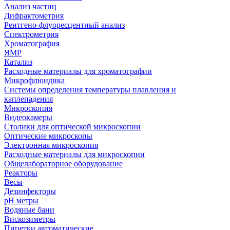
Анализ частиц
Дифрактометрия
Рентгено-флуоресцентный анализ
Спектрометрия
Хроматография
ЯМР
Катализ
Расходные материалы для хроматографии
Микрофлюидика
Системы определения температуры плавления и
каплепадения
Микроскопия
Видеокамеры
Столики для оптической микроскопии
Оптические микроскопы
Электронная микроскопия
Расходные материалы для микроскопии
Общелабораторное оборудование
Реакторы
Весы
Дезинфекторы
рН метры
Водяные бани
Вискозиметры
Пипетки автоматические