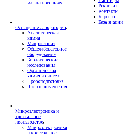
Партнеры
магнитного поля
Реквизиты
Контакты
Карьера
База знаний
Оснащение лабораторий
Аналитическая
химия
Микроскопия
Общелабораторное
оборудование
Биологические
исследования
Органическая
химия и синтез
Пробоподготовка
Чистые помещения
Микроэлектроника и
кристальное
производство
Микроэлектроника
и кристальное