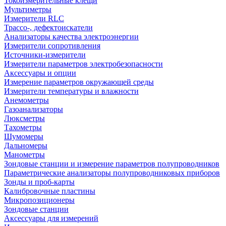
Токоизмерительные клещи
Мультиметры
Измерители RLC
Трассо-, дефектоискатели
Анализаторы качества электроэнергии
Измерители сопротивления
Источники-измерители
Измерители параметров электробезопасности
Аксессуары и опции
Измерение параметров окружающей среды
Измерители температуры и влажности
Анемометры
Газоанализаторы
Люксметры
Тахометры
Шумомеры
Дальномеры
Манометры
Зондовые станции и измерение параметров полупроводников
Параметрические анализаторы полупроводниковых приборов
Зонды и проб-карты
Калибровочные пластины
Микропозиционеры
Зондовые станции
Аксессуары для измерений