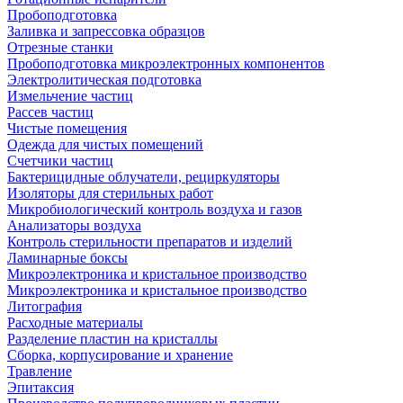
Пробоподготовка
Заливка и запрессовка образцов
Отрезные станки
Пробоподготовка микроэлектронных компонентов
Электролитическая подготовка
Измельчение частиц
Рассев частиц
Чистые помещения
Одежда для чистых помещений
Счетчики частиц
Бактерицидные облучатели, рециркуляторы
Изоляторы для стерильных работ
Микробиологический контроль воздуха и газов
Анализаторы воздуха
Контроль стерильности препаратов и изделий
Ламинарные боксы
Микроэлектроника и кристальное производство
Микроэлектроника и кристальное производство
Литография
Расходные материалы
Разделение пластин на кристаллы
Сборка, корпусирование и хранение
Травление
Эпитаксия