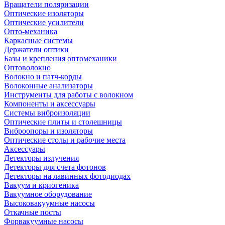
Вращатели поляризации
Оптические изоляторы
Оптические усилители
Опто-механика
Каркасные системы
Держатели оптики
Базы и крепления оптомеханики
Оптоволокно
Волокно и патч-корды
Волоконные анализаторы
Инструменты для работы с волокном
Компоненты и аксессуары
Системы виброизоляции
Оптические плиты и столешницы
Виброопоры и изоляторы
Оптические столы и рабочие места
Аксессуары
Детекторы излучения
Детекторы для счета фотонов
Детекторы на лавинных фотодиодах
Вакуум и криогеника
Вакуумное оборудование
Высоковакуумные насосы
Откачные посты
Форвакуумные насосы