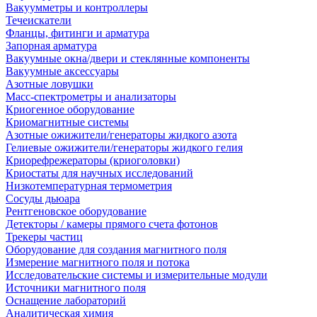
Вакуумметры и контроллеры
Течеискатели
Фланцы, фитинги и арматура
Запорная арматура
Вакуумные окна/двери и стеклянные компоненты
Вакуумные аксессуары
Азотные ловушки
Масс-спектрометры и анализаторы
Криогенное оборудование
Криомагнитные системы
Азотные ожижители/генераторы жидкого азота
Гелиевые ожижители/генераторы жидкого гелия
Криорефрежераторы (криоголовки)
Криостаты для научных исследований
Низкотемпературная термометрия
Сосуды дьюара
Рентгеновское оборудование
Детекторы / камеры прямого счета фотонов
Трекеры частиц
Оборудование для создания магнитного поля
Измерение магнитного поля и потока
Исследовательские системы и измерительные модули
Источники магнитного поля
Оснащение лабораторий
Аналитическая химия