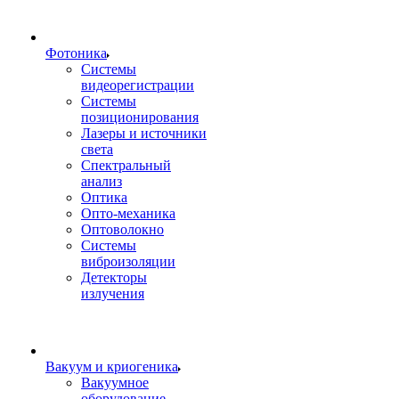
Фотоника
Cистемы
видеорегистрации
Системы
позиционирования
Лазеры и источники
света
Спектральный
анализ
Оптика
Опто-механика
Оптоволокно
Системы
виброизоляции
Детекторы
излучения
Вакуум и криогеника
Вакуумное
оборудование