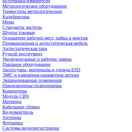
Источники-измерители
Метрологическое оборудование
Термостаты метрологические
Калибраторы
Меры
Стандарты частоты
Шунты токовые
Оснащение рабочих мест, пайка и монтаж
Промышленная и антистатическая мебель
Антистатическая тара
Ручной инструмент
Увеличительные и рабочие лампы
Паяльное оборудование
Аксессуары, материалы и одежда ESD
ЭМС и измерения параметров антенн
Экранированные помещения
Прецизионные позиционеры
Конвертеры
Модули СВЧ
Матрицы
Кабельные сборки
Видеоконтроль
Антенны
Фотоника
Cистемы видеорегистрации