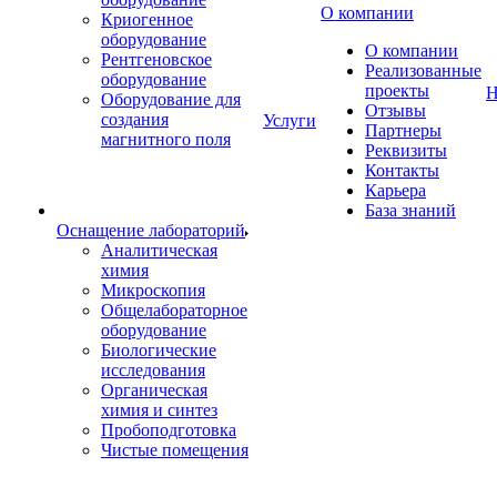
О компании
Криогенное
оборудование
О компании
Рентгеновское
Реализованные
оборудование
проекты
Н
Оборудование для
Отзывы
создания
Услуги
Партнеры
магнитного поля
Реквизиты
Контакты
Карьера
База знаний
Оснащение лабораторий
Аналитическая
химия
Микроскопия
Общелабораторное
оборудование
Биологические
исследования
Органическая
химия и синтез
Пробоподготовка
Чистые помещения