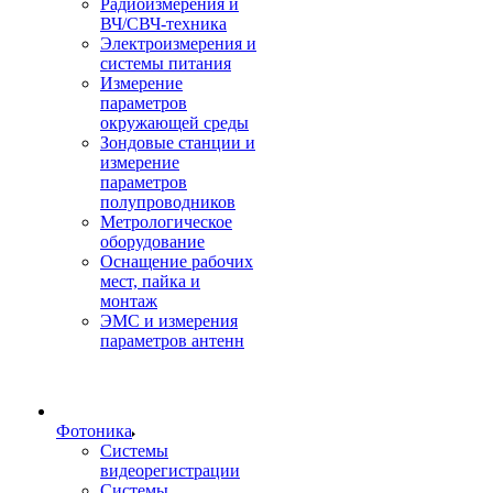
Радиоизмерения и
ВЧ/СВЧ-техника
Электроизмерения и
системы питания
Измерение
параметров
окружающей среды
Зондовые станции и
измерение
параметров
полупроводников
Метрологическое
оборудование
Оснащение рабочих
мест, пайка и
монтаж
ЭМС и измерения
параметров антенн
Фотоника
Cистемы
видеорегистрации
Системы