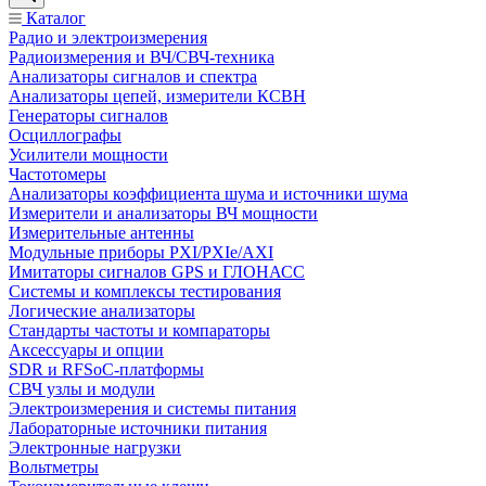
Каталог
Радио и электроизмерения
Радиоизмерения и ВЧ/СВЧ-техника
Анализаторы сигналов и спектра
Анализаторы цепей, измерители КСВН
Генераторы сигналов
Осциллографы
Усилители мощности
Частотомеры
Анализаторы коэффициента шума и источники шума
Измерители и анализаторы ВЧ мощности
Измерительные антенны
Модульные приборы PXI/PXIe/AXI
Имитаторы сигналов GPS и ГЛОНАСС
Системы и комплексы тестирования
Логические анализаторы
Стандарты частоты и компараторы
Аксессуары и опции
SDR и RFSoC‑платформы
СВЧ узлы и модули
Электроизмерения и системы питания
Лабораторные источники питания
Электронные нагрузки
Вольтметры