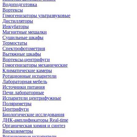
Водоподготовка
Вортексы
Гомогенизаторы ультразвуковые
Дистилляторы
Инкубаторы
Магнитные мешалки
Сушильные шкафы
Термостаты
Спектрофотометрия
Вытяжные шкафы
Вортексы-центрифуги
Гомогенизаторы механические
Климатические камеры
Ротационные испарители
Лабораторная мебель
Источники питания
Печи лабораторные
Испарители центрифужные
Поляриметры
Центрифуги
Биологические исследования
ДНК-амплификаторы Real-time
Органическая химия и синтез
Вискозиметры
Ротационные испарители