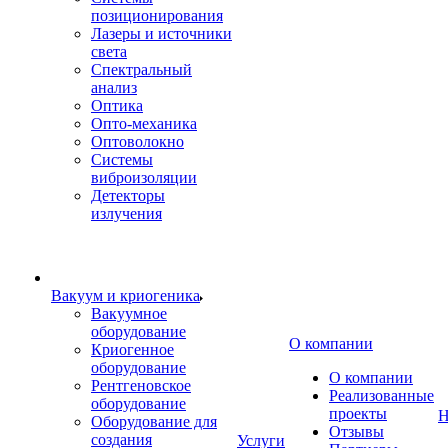
позиционирования
Лазеры и источники
света
Спектральный
анализ
Оптика
Опто-механика
Оптоволокно
Системы
виброизоляции
Детекторы
излучения
Вакуум и криогеника
Вакуумное
оборудование
О компании
Криогенное
оборудование
О компании
Рентгеновское
Реализованные
оборудование
проекты
Н
Оборудование для
Отзывы
создания
Услуги