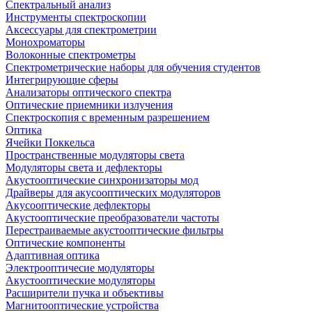
Спектральный анализ
Инструменты спектроскопии
Аксессуары для спектрометрии
Монохроматоры
Волоконные спектрометры
Спектрометрические наборы для обучения студентов
Интегрирующие сферы
Анализаторы оптического спектра
Оптические приемники излучения
Спектроскопия с временным разрешением
Оптика
Ячейки Поккельса
Пространственные модуляторы света
Модуляторы света и дефлекторы
Акустооптические синхронизаторы мод
Драйверы для акусооптических модуляторов
Акусооптические дефлекторы
Акустооптические преобразователи частоты
Перестраиваемые акустооптические фильтры
Оптические компоненты
Адаптивная оптика
Электрооптичесие модуляторы
Акустооптические модуляторы
Расширители пучка и объективы
Магнитооптические устройства