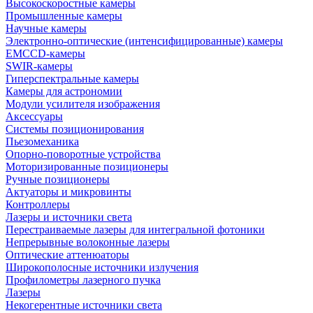
Высокоскоростные камеры
Промышленные камеры
Научные камеры
Электронно-оптические (интенсифицированные) камеры
EMCCD-камеры
SWIR-камеры
Гиперспектральные камеры
Камеры для астрономии
Модули усилителя изображения
Аксессуары
Системы позиционирования
Пьезомеханика
Опорно-поворотные устройства
Моторизированные позиционеры
Ручные позиционеры
Актуаторы и микровинты
Контроллеры
Лазеры и источники света
Перестраиваемые лазеры для интегральной фотоники
Непрерывные волоконные лазеры
Оптические аттенюаторы
Широкополосные источники излучения
Профилометры лазерного пучка
Лазеры
Некогерентные источники света