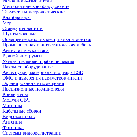
Источники-измерители
Метрологическое оборудование
Термостаты метрологические
Калибраторы
Меры
Стандарты частоты
Шунты токовые
Оснащение рабочих мест, пайка и монтаж
Промышленная и антистатическая мебель
Антистатическая тара
Ручной инструмент
Увеличительные и рабочие лампы
Паяльное оборудование
Аксессуары, материалы и одежда ESD
ЭМС и измерения параметров антенн
Экранированные помещения
Прецизионные позиционеры
Конвертеры
Модули СВЧ
Матрицы
Кабельные сборки
Видеоконтроль
Антенны
Фотоника
Cистемы видеорегистрации