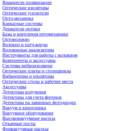
Вращатели поляризации
Оптические изоляторы
Оптические усилители
Опто-механика
Каркасные системы
Держатели оптики
Базы и крепления оптомеханики
Оптоволокно
Волокно и патч-корды
Волоконные анализаторы
Инструменты для работы с волокном
Компоненты и аксессуары
Системы виброизоляции
Оптические плиты и столешницы
Виброопоры и изоляторы
Оптические столы и рабочие места
Аксессуары
Детекторы излучения
Детекторы для счета фотонов
Детекторы на лавинных фотодиодах
Вакуум и криогеника
Вакуумное оборудование
Высоковакуумные насосы
Откачные посты
Форвакуумные насосы