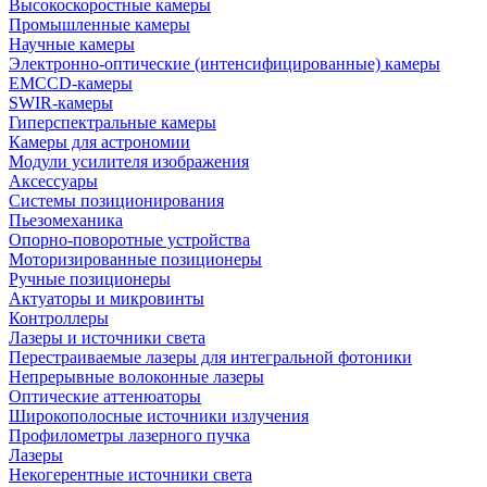
Высокоскоростные камеры
Промышленные камеры
Научные камеры
Электронно-оптические (интенсифицированные) камеры
EMCCD-камеры
SWIR-камеры
Гиперспектральные камеры
Камеры для астрономии
Модули усилителя изображения
Аксессуары
Системы позиционирования
Пьезомеханика
Опорно-поворотные устройства
Моторизированные позиционеры
Ручные позиционеры
Актуаторы и микровинты
Контроллеры
Лазеры и источники света
Перестраиваемые лазеры для интегральной фотоники
Непрерывные волоконные лазеры
Оптические аттенюаторы
Широкополосные источники излучения
Профилометры лазерного пучка
Лазеры
Некогерентные источники света