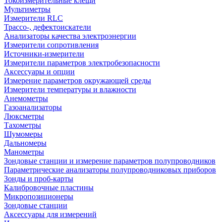
Токоизмерительные клещи
Мультиметры
Измерители RLC
Трассо-, дефектоискатели
Анализаторы качества электроэнергии
Измерители сопротивления
Источники-измерители
Измерители параметров электробезопасности
Аксессуары и опции
Измерение параметров окружающей среды
Измерители температуры и влажности
Анемометры
Газоанализаторы
Люксметры
Тахометры
Шумомеры
Дальномеры
Манометры
Зондовые станции и измерение параметров полупроводников
Параметрические анализаторы полупроводниковых приборов
Зонды и проб-карты
Калибровочные пластины
Микропозиционеры
Зондовые станции
Аксессуары для измерений