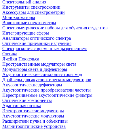
Спектральный анализ
Инструменты спектроскопии
Аксессуары для спектрометрии
Монохроматоры
Волоконные спектрометры
Спектрометрические наборы для обучения студентов
Интегрирующие сферы
Анализаторы оптического спектра
Оптические приемники излучения
Спектроскопия с временным разрешением
Оптика
Ячейки Поккельса
Пространственные модуляторы света
Модуляторы света и дефлекторы
Акустооптические синхронизаторы мод
Драйверы для акусооптических модуляторов
Акусооптические дефлекторы
Акустооптические преобразователи частоты
Перестраиваемые акустооптические фильтры
Оптические компоненты
Адаптивная оптика
Электрооптичесие модуляторы
Акустооптические модуляторы
Расширители пучка и объективы
Магнитооптические устройства