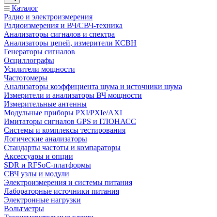
Каталог
Радио и электроизмерения
Радиоизмерения и ВЧ/СВЧ-техника
Анализаторы сигналов и спектра
Анализаторы цепей, измерители КСВН
Генераторы сигналов
Осциллографы
Усилители мощности
Частотомеры
Анализаторы коэффициента шума и источники шума
Измерители и анализаторы ВЧ мощности
Измерительные антенны
Модульные приборы PXI/PXIe/AXI
Имитаторы сигналов GPS и ГЛОНАСС
Системы и комплексы тестирования
Логические анализаторы
Стандарты частоты и компараторы
Аксессуары и опции
SDR и RFSoC‑платформы
СВЧ узлы и модули
Электроизмерения и системы питания
Лабораторные источники питания
Электронные нагрузки
Вольтметры