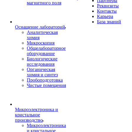
Партнеры
магнитного поля
Реквизиты
Контакты
Карьера
База знаний
Оснащение лабораторий
Аналитическая
химия
Микроскопия
Общелабораторное
оборудование
Биологические
исследования
Органическая
химия и синтез
Пробоподготовка
Чистые помещения
Микроэлектроника и
кристальное
производство
Микроэлектроника
и кристальное