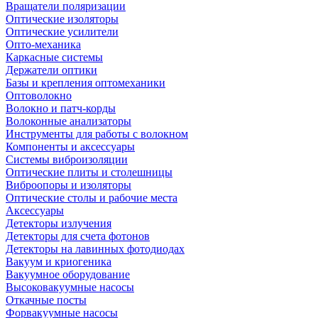
Вращатели поляризации
Оптические изоляторы
Оптические усилители
Опто-механика
Каркасные системы
Держатели оптики
Базы и крепления оптомеханики
Оптоволокно
Волокно и патч-корды
Волоконные анализаторы
Инструменты для работы с волокном
Компоненты и аксессуары
Системы виброизоляции
Оптические плиты и столешницы
Виброопоры и изоляторы
Оптические столы и рабочие места
Аксессуары
Детекторы излучения
Детекторы для счета фотонов
Детекторы на лавинных фотодиодах
Вакуум и криогеника
Вакуумное оборудование
Высоковакуумные насосы
Откачные посты
Форвакуумные насосы