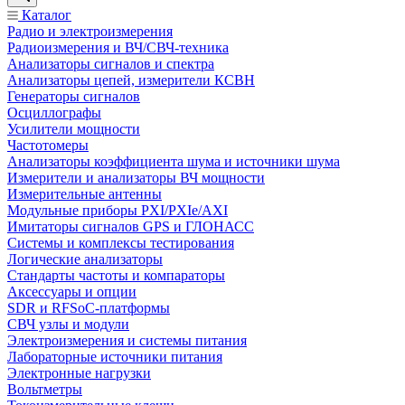
Каталог
Радио и электроизмерения
Радиоизмерения и ВЧ/СВЧ-техника
Анализаторы сигналов и спектра
Анализаторы цепей, измерители КСВН
Генераторы сигналов
Осциллографы
Усилители мощности
Частотомеры
Анализаторы коэффициента шума и источники шума
Измерители и анализаторы ВЧ мощности
Измерительные антенны
Модульные приборы PXI/PXIe/AXI
Имитаторы сигналов GPS и ГЛОНАСС
Системы и комплексы тестирования
Логические анализаторы
Стандарты частоты и компараторы
Аксессуары и опции
SDR и RFSoC‑платформы
СВЧ узлы и модули
Электроизмерения и системы питания
Лабораторные источники питания
Электронные нагрузки
Вольтметры