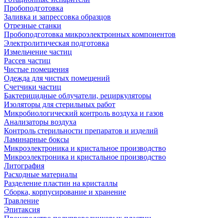
Пробоподготовка
Заливка и запрессовка образцов
Отрезные станки
Пробоподготовка микроэлектронных компонентов
Электролитическая подготовка
Измельчение частиц
Рассев частиц
Чистые помещения
Одежда для чистых помещений
Счетчики частиц
Бактерицидные облучатели, рециркуляторы
Изоляторы для стерильных работ
Микробиологический контроль воздуха и газов
Анализаторы воздуха
Контроль стерильности препаратов и изделий
Ламинарные боксы
Микроэлектроника и кристальное производство
Микроэлектроника и кристальное производство
Литография
Расходные материалы
Разделение пластин на кристаллы
Сборка, корпусирование и хранение
Травление
Эпитаксия