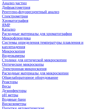
Анализ частиц
Дифрактометрия
Рентгено-флуоресцентный анализ
Спектрометрия
Хроматография
ЯМР
Катализ
Расходные материалы для хроматографии
Микрофлюидика
Системы определения температуры плавления и
каплепадения
Микроскопия
Видеокамеры
Столики для оптической микроскопии
Оптические микроскопы
Электронная микроскопия
Расходные материалы для микроскопии
Общелабораторное оборудование
Реакторы
Весы
Дезинфекторы
рН метры
Водяные бани
Вискозиметры
Пипетки автоматические