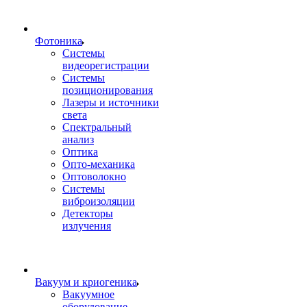
Фотоника
Cистемы
видеорегистрации
Системы
позиционирования
Лазеры и источники
света
Спектральный
анализ
Оптика
Опто-механика
Оптоволокно
Системы
виброизоляции
Детекторы
излучения
Вакуум и криогеника
Вакуумное
оборудование