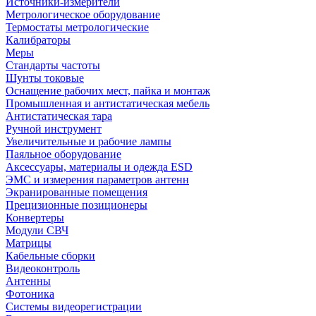
Источники-измерители
Метрологическое оборудование
Термостаты метрологические
Калибраторы
Меры
Стандарты частоты
Шунты токовые
Оснащение рабочих мест, пайка и монтаж
Промышленная и антистатическая мебель
Антистатическая тара
Ручной инструмент
Увеличительные и рабочие лампы
Паяльное оборудование
Аксессуары, материалы и одежда ESD
ЭМС и измерения параметров антенн
Экранированные помещения
Прецизионные позиционеры
Конвертеры
Модули СВЧ
Матрицы
Кабельные сборки
Видеоконтроль
Антенны
Фотоника
Cистемы видеорегистрации