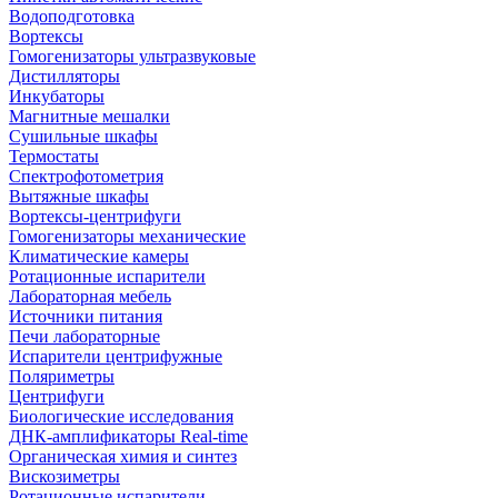
Водоподготовка
Вортексы
Гомогенизаторы ультразвуковые
Дистилляторы
Инкубаторы
Магнитные мешалки
Сушильные шкафы
Термостаты
Спектрофотометрия
Вытяжные шкафы
Вортексы-центрифуги
Гомогенизаторы механические
Климатические камеры
Ротационные испарители
Лабораторная мебель
Источники питания
Печи лабораторные
Испарители центрифужные
Поляриметры
Центрифуги
Биологические исследования
ДНК-амплификаторы Real-time
Органическая химия и синтез
Вискозиметры
Ротационные испарители