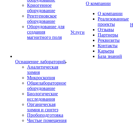
О компании
Криогенное
оборудование
О компании
Рентгеновское
Реализованные
оборудование
проекты
Н
Оборудование для
Отзывы
создания
Услуги
Партнеры
магнитного поля
Реквизиты
Контакты
Карьера
База знаний
Оснащение лабораторий
Аналитическая
химия
Микроскопия
Общелабораторное
оборудование
Биологические
исследования
Органическая
химия и синтез
Пробоподготовка
Чистые помещения