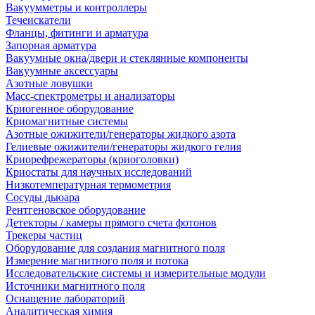
Вакуумметры и контроллеры
Течеискатели
Фланцы, фитинги и арматура
Запорная арматура
Вакуумные окна/двери и стеклянные компоненты
Вакуумные аксессуары
Азотные ловушки
Масс-спектрометры и анализаторы
Криогенное оборудование
Криомагнитные системы
Азотные ожижители/генераторы жидкого азота
Гелиевые ожижители/генераторы жидкого гелия
Криорефрежераторы (криоголовки)
Криостаты для научных исследований
Низкотемпературная термометрия
Сосуды дьюара
Рентгеновское оборудование
Детекторы / камеры прямого счета фотонов
Трекеры частиц
Оборудование для создания магнитного поля
Измерение магнитного поля и потока
Исследовательские системы и измерительные модули
Источники магнитного поля
Оснащение лабораторий
Аналитическая химия