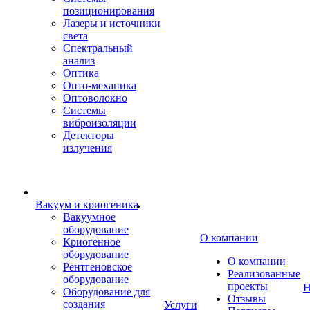
позиционирования
Лазеры и источники
света
Спектральный
анализ
Оптика
Опто-механика
Оптоволокно
Системы
виброизоляции
Детекторы
излучения
Вакуум и криогеника
Вакуумное
оборудование
О компании
Криогенное
оборудование
О компании
Рентгеновское
Реализованные
оборудование
проекты
Н
Оборудование для
Отзывы
создания
Услуги