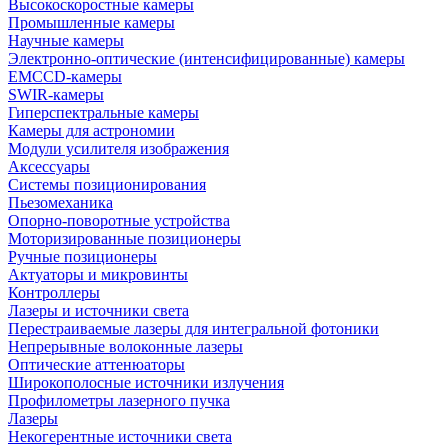
Высокоскоростные камеры
Промышленные камеры
Научные камеры
Электронно-оптические (интенсифицированные) камеры
EMCCD-камеры
SWIR-камеры
Гиперспектральные камеры
Камеры для астрономии
Модули усилителя изображения
Аксессуары
Системы позиционирования
Пьезомеханика
Опорно-поворотные устройства
Моторизированные позиционеры
Ручные позиционеры
Актуаторы и микровинты
Контроллеры
Лазеры и источники света
Перестраиваемые лазеры для интегральной фотоники
Непрерывные волоконные лазеры
Оптические аттенюаторы
Широкополосные источники излучения
Профилометры лазерного пучка
Лазеры
Некогерентные источники света