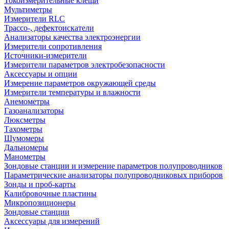
Токоизмерительные клещи
Мультиметры
Измерители RLC
Трассо-, дефектоискатели
Анализаторы качества электроэнергии
Измерители сопротивления
Источники-измерители
Измерители параметров электробезопасности
Аксессуары и опции
Измерение параметров окружающей среды
Измерители температуры и влажности
Анемометры
Газоанализаторы
Люксметры
Тахометры
Шумомеры
Дальномеры
Манометры
Зондовые станции и измерение параметров полупроводников
Параметрические анализаторы полупроводниковых приборов
Зонды и проб-карты
Калибровочные пластины
Микропозиционеры
Зондовые станции
Аксессуары для измерений