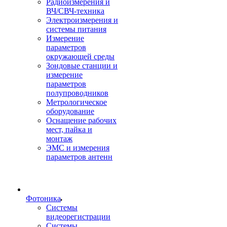
Радиоизмерения и
ВЧ/СВЧ-техника
Электроизмерения и
системы питания
Измерение
параметров
окружающей среды
Зондовые станции и
измерение
параметров
полупроводников
Метрологическое
оборудование
Оснащение рабочих
мест, пайка и
монтаж
ЭМС и измерения
параметров антенн
Фотоника
Cистемы
видеорегистрации
Системы