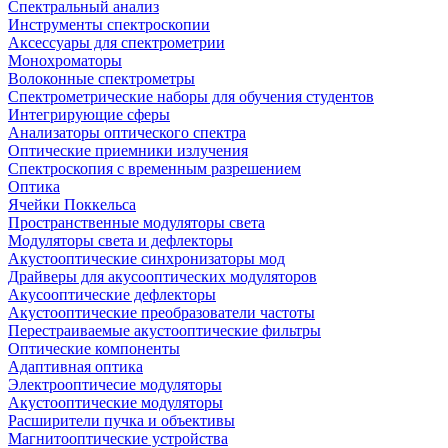
Спектральный анализ
Инструменты спектроскопии
Аксессуары для спектрометрии
Монохроматоры
Волоконные спектрометры
Спектрометрические наборы для обучения студентов
Интегрирующие сферы
Анализаторы оптического спектра
Оптические приемники излучения
Спектроскопия с временным разрешением
Оптика
Ячейки Поккельса
Пространственные модуляторы света
Модуляторы света и дефлекторы
Акустооптические синхронизаторы мод
Драйверы для акусооптических модуляторов
Акусооптические дефлекторы
Акустооптические преобразователи частоты
Перестраиваемые акустооптические фильтры
Оптические компоненты
Адаптивная оптика
Электрооптичесие модуляторы
Акустооптические модуляторы
Расширители пучка и объективы
Магнитооптические устройства