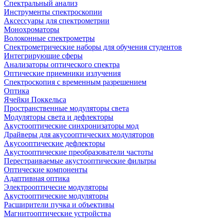
Спектральный анализ
Инструменты спектроскопии
Аксессуары для спектрометрии
Монохроматоры
Волоконные спектрометры
Спектрометрические наборы для обучения студентов
Интегрирующие сферы
Анализаторы оптического спектра
Оптические приемники излучения
Спектроскопия с временным разрешением
Оптика
Ячейки Поккельса
Пространственные модуляторы света
Модуляторы света и дефлекторы
Акустооптические синхронизаторы мод
Драйверы для акусооптических модуляторов
Акусооптические дефлекторы
Акустооптические преобразователи частоты
Перестраиваемые акустооптические фильтры
Оптические компоненты
Адаптивная оптика
Электрооптичесие модуляторы
Акустооптические модуляторы
Расширители пучка и объективы
Магнитооптические устройства