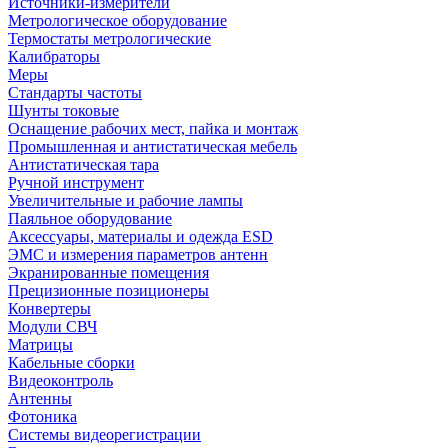
Источники-измерители
Метрологическое оборудование
Термостаты метрологические
Калибраторы
Меры
Стандарты частоты
Шунты токовые
Оснащение рабочих мест, пайка и монтаж
Промышленная и антистатическая мебель
Антистатическая тара
Ручной инструмент
Увеличительные и рабочие лампы
Паяльное оборудование
Аксессуары, материалы и одежда ESD
ЭМС и измерения параметров антенн
Экранированные помещения
Прецизионные позиционеры
Конвертеры
Модули СВЧ
Матрицы
Кабельные сборки
Видеоконтроль
Антенны
Фотоника
Cистемы видеорегистрации