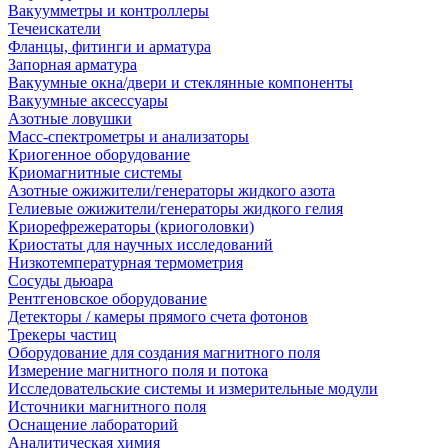
Вакуумметры и контроллеры
Течеискатели
Фланцы, фитинги и арматура
Запорная арматура
Вакуумные окна/двери и стеклянные компоненты
Вакуумные аксессуары
Азотные ловушки
Масс-спектрометры и анализаторы
Криогенное оборудование
Криомагнитные системы
Азотные ожижители/генераторы жидкого азота
Гелиевые ожижители/генераторы жидкого гелия
Криорефрежераторы (криоголовки)
Криостаты для научных исследований
Низкотемпературная термометрия
Сосуды дьюара
Рентгеновское оборудование
Детекторы / камеры прямого счета фотонов
Трекеры частиц
Оборудование для создания магнитного поля
Измерение магнитного поля и потока
Исследовательские системы и измерительные модули
Источники магнитного поля
Оснащение лабораторий
Аналитическая химия