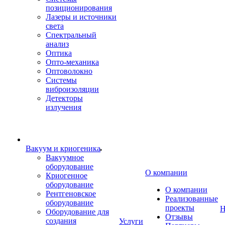
позиционирования
Лазеры и источники
света
Спектральный
анализ
Оптика
Опто-механика
Оптоволокно
Системы
виброизоляции
Детекторы
излучения
Вакуум и криогеника
Вакуумное
оборудование
О компании
Криогенное
оборудование
О компании
Рентгеновское
Реализованные
оборудование
проекты
Н
Оборудование для
Отзывы
создания
Услуги