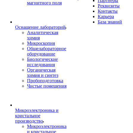
Партнеры
магнитного поля
Реквизиты
Контакты
Карьера
База знаний
Оснащение лабораторий
Аналитическая
химия
Микроскопия
Общелабораторное
оборудование
Биологические
исследования
Органическая
химия и синтез
Пробоподготовка
Чистые помещения
Микроэлектроника и
кристальное
производство
Микроэлектроника
и кристальное