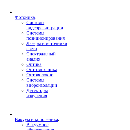
Фотоника
Cистемы
видеорегистрации
Системы
позиционирования
Лазеры и источники
света
Спектральный
анализ
Оптика
Опто-механика
Оптоволокно
Системы
виброизоляции
Детекторы
излучения
Вакуум и криогеника
Вакуумное
оборудование