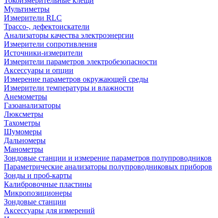
Токоизмерительные клещи
Мультиметры
Измерители RLC
Трассо-, дефектоискатели
Анализаторы качества электроэнергии
Измерители сопротивления
Источники-измерители
Измерители параметров электробезопасности
Аксессуары и опции
Измерение параметров окружающей среды
Измерители температуры и влажности
Анемометры
Газоанализаторы
Люксметры
Тахометры
Шумомеры
Дальномеры
Манометры
Зондовые станции и измерение параметров полупроводников
Параметрические анализаторы полупроводниковых приборов
Зонды и проб-карты
Калибровочные пластины
Микропозиционеры
Зондовые станции
Аксессуары для измерений