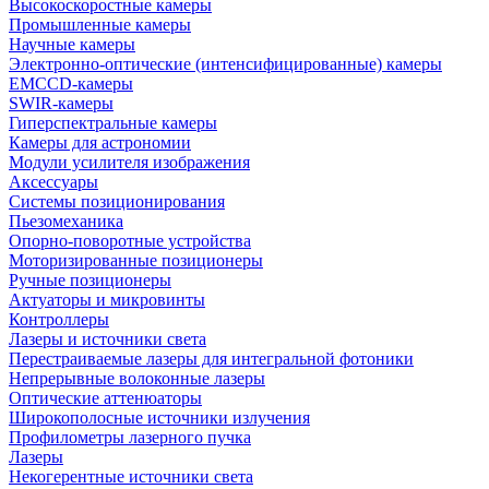
Высокоскоростные камеры
Промышленные камеры
Научные камеры
Электронно-оптические (интенсифицированные) камеры
EMCCD-камеры
SWIR-камеры
Гиперспектральные камеры
Камеры для астрономии
Модули усилителя изображения
Аксессуары
Системы позиционирования
Пьезомеханика
Опорно-поворотные устройства
Моторизированные позиционеры
Ручные позиционеры
Актуаторы и микровинты
Контроллеры
Лазеры и источники света
Перестраиваемые лазеры для интегральной фотоники
Непрерывные волоконные лазеры
Оптические аттенюаторы
Широкополосные источники излучения
Профилометры лазерного пучка
Лазеры
Некогерентные источники света