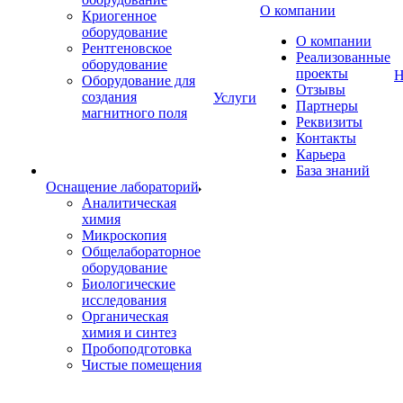
О компании
Криогенное
оборудование
О компании
Рентгеновское
Реализованные
оборудование
проекты
Н
Оборудование для
Отзывы
создания
Услуги
Партнеры
магнитного поля
Реквизиты
Контакты
Карьера
База знаний
Оснащение лабораторий
Аналитическая
химия
Микроскопия
Общелабораторное
оборудование
Биологические
исследования
Органическая
химия и синтез
Пробоподготовка
Чистые помещения