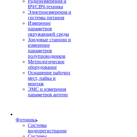
Радиоизмерения и
ВЧ/СВЧ-техника
Электроизмерения и
системы питания
Измерение
параметров
окружающей среды
Зондовые станции и
измерение
параметров
полупроводников
Метрологическое
оборудование
Оснащение рабочих
мест, пайка и
монтаж
ЭМС и измерения
параметров антенн
Фотоника
Cистемы
видеорегистрации
Системы