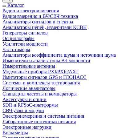
Каталог
Радио и электроизмерения
Радиоизмерения и ВЧ/СВЧ-техника
Анализаторы сигналов и спектра
Анализаторы цепей, измерители КСВН
Генераторы сигналов
Осциллографы
Усилители мощности
Частотомеры
Анализаторы коэффициента шума и источники шума
Измерители и анализаторы ВЧ мощности
Измерительные антенны
Модульные приборы PXI/PXIe/AXI
Имитаторы сигналов GPS и ГЛОНАСС
Системы и комплексы тестирования
Логические анализаторы
Стандарты частоты и компараторы
Аксессуары и опции
SDR и RFSoC‑платформы
СВЧ узлы и модули
Электроизмерения и системы питания
Лабораторные источники питания
Электронные нагрузки
Вольтметры