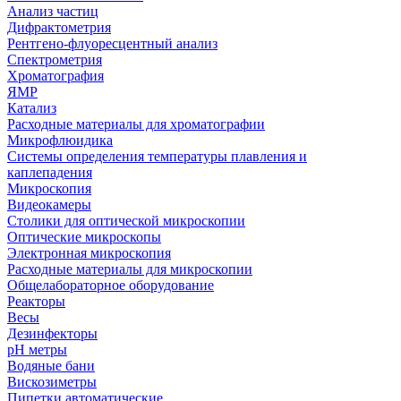
Анализ частиц
Дифрактометрия
Рентгено-флуоресцентный анализ
Спектрометрия
Хроматография
ЯМР
Катализ
Расходные материалы для хроматографии
Микрофлюидика
Системы определения температуры плавления и
каплепадения
Микроскопия
Видеокамеры
Столики для оптической микроскопии
Оптические микроскопы
Электронная микроскопия
Расходные материалы для микроскопии
Общелабораторное оборудование
Реакторы
Весы
Дезинфекторы
рН метры
Водяные бани
Вискозиметры
Пипетки автоматические