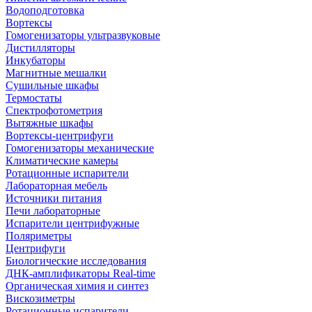
Водоподготовка
Вортексы
Гомогенизаторы ультразвуковые
Дистилляторы
Инкубаторы
Магнитные мешалки
Сушильные шкафы
Термостаты
Спектрофотометрия
Вытяжные шкафы
Вортексы-центрифуги
Гомогенизаторы механические
Климатические камеры
Ротационные испарители
Лабораторная мебель
Источники питания
Печи лабораторные
Испарители центрифужные
Поляриметры
Центрифуги
Биологические исследования
ДНК-амплификаторы Real-time
Органическая химия и синтез
Вискозиметры
Ротационные испарители