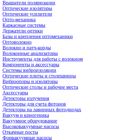
Вращатели поляризации
Оптические изоляторы
Оптические усилители
Опто-механика
Каркасные системы
Держатели оптики
Базы и крепления оптомеханики
Оптоволокно
Волокно и патч-корды
Волоконные анализаторы
Инструменты для работы с волокном
Компоненты и аксессуары
Системы виброизоляции
Оптические плиты и столешницы
Виброопоры и изоляторы
Оптические столы и рабочие места
Аксессуары
Детекторы излучения
Детекторы для счета фотонов
Детекторы на лавинных фотодиодах
Вакуум и криогеника
Вакуумное оборудование
Высоковакуумные насосы
Откачные посты
Форвакуумные насосы