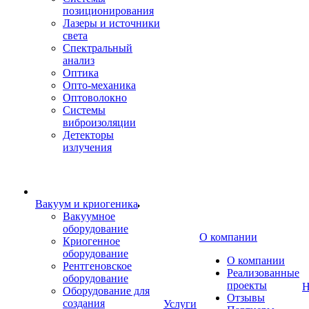
позиционирования
Лазеры и источники
света
Спектральный
анализ
Оптика
Опто-механика
Оптоволокно
Системы
виброизоляции
Детекторы
излучения
Вакуум и криогеника
Вакуумное
оборудование
О компании
Криогенное
оборудование
О компании
Рентгеновское
Реализованные
оборудование
проекты
Н
Оборудование для
Отзывы
создания
Услуги