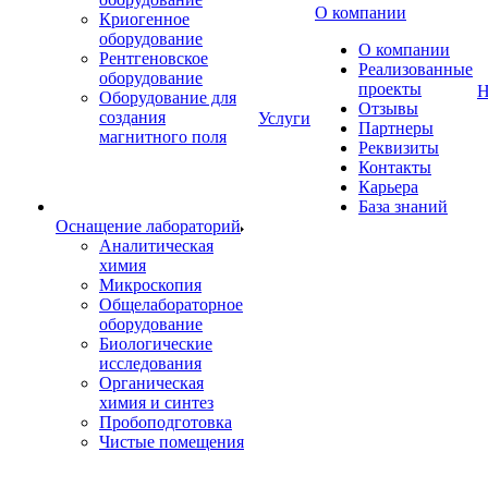
О компании
Криогенное
оборудование
О компании
Рентгеновское
Реализованные
оборудование
проекты
Н
Оборудование для
Отзывы
создания
Услуги
Партнеры
магнитного поля
Реквизиты
Контакты
Карьера
База знаний
Оснащение лабораторий
Аналитическая
химия
Микроскопия
Общелабораторное
оборудование
Биологические
исследования
Органическая
химия и синтез
Пробоподготовка
Чистые помещения