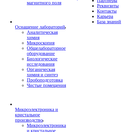
Партнеры
магнитного поля
Реквизиты
Контакты
Карьера
База знаний
Оснащение лабораторий
Аналитическая
химия
Микроскопия
Общелабораторное
оборудование
Биологические
исследования
Органическая
химия и синтез
Пробоподготовка
Чистые помещения
Микроэлектроника и
кристальное
производство
Микроэлектроника
и кристальное