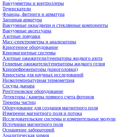
Вакуумметры и контроллеры
Течеискатели
Фланцы, фитинги и арматура
Запорная арматура
Вакуумные окна/двери и стеклянные компоненты
Вакуумные аксессуары
Азотные ловушки
Масс-спектрометры и анализаторы
Криогенное оборудование
Криомагнитные системы
Азотные ожижители/генераторы жидкого азота
Гелиевые ожижители/генераторы жидкого гелия
Криорефрежераторы (криоголовки)
Криостаты для научных исследований
Низкотемпературная термометрия
Сосуды дьюара
Рентгеновское оборудование
Детекторы / камеры прямого счета фотонов
Трекеры частиц
Оборудование для создания магнитного поля
Измерение магнитного поля и потока
Исследовательские системы и измерительные модули
Источники магнитного поля
Оснащение лабораторий
Аналитическая химия