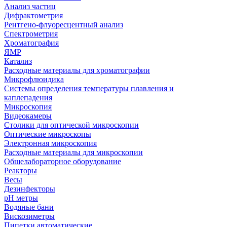
Анализ частиц
Дифрактометрия
Рентгено-флуоресцентный анализ
Спектрометрия
Хроматография
ЯМР
Катализ
Расходные материалы для хроматографии
Микрофлюидика
Системы определения температуры плавления и
каплепадения
Микроскопия
Видеокамеры
Столики для оптической микроскопии
Оптические микроскопы
Электронная микроскопия
Расходные материалы для микроскопии
Общелабораторное оборудование
Реакторы
Весы
Дезинфекторы
рН метры
Водяные бани
Вискозиметры
Пипетки автоматические