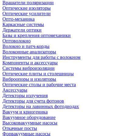
Вращатели поляризации
Оптические изоляторы
Оптические усилители
Опто-механика
Каркасные системы
Держатели оптики
Базы и крепления оптомеханики
Оптоволокно
Волокно и патч-корды
Волоконные анализаторы
Инструменты для работы с волокном
Компоненты и аксессуары
Системы виброизоляции
Оптические плиты и столешницы
Виброопоры и изоляторы
Оптические столы и рабочие места
Аксессуары
Детекторы излучения
Детекторы для счета фотонов
Детекторы на лавинных фотодиодах
Вакуум и криогеника
Вакуумное оборудование
Высоковакуумные насосы
Откачные посты
Форвакуумные насосы