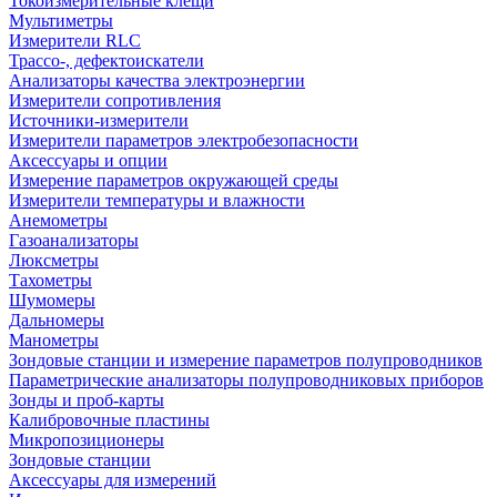
Токоизмерительные клещи
Мультиметры
Измерители RLC
Трассо-, дефектоискатели
Анализаторы качества электроэнергии
Измерители сопротивления
Источники-измерители
Измерители параметров электробезопасности
Аксессуары и опции
Измерение параметров окружающей среды
Измерители температуры и влажности
Анемометры
Газоанализаторы
Люксметры
Тахометры
Шумомеры
Дальномеры
Манометры
Зондовые станции и измерение параметров полупроводников
Параметрические анализаторы полупроводниковых приборов
Зонды и проб-карты
Калибровочные пластины
Микропозиционеры
Зондовые станции
Аксессуары для измерений