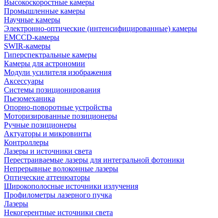
Высокоскоростные камеры
Промышленные камеры
Научные камеры
Электронно-оптические (интенсифицированные) камеры
EMCCD-камеры
SWIR-камеры
Гиперспектральные камеры
Камеры для астрономии
Модули усилителя изображения
Аксессуары
Системы позиционирования
Пьезомеханика
Опорно-поворотные устройства
Моторизированные позиционеры
Ручные позиционеры
Актуаторы и микровинты
Контроллеры
Лазеры и источники света
Перестраиваемые лазеры для интегральной фотоники
Непрерывные волоконные лазеры
Оптические аттенюаторы
Широкополосные источники излучения
Профилометры лазерного пучка
Лазеры
Некогерентные источники света