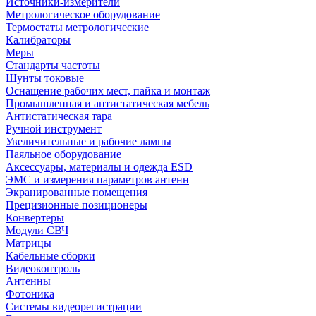
Источники-измерители
Метрологическое оборудование
Термостаты метрологические
Калибраторы
Меры
Стандарты частоты
Шунты токовые
Оснащение рабочих мест, пайка и монтаж
Промышленная и антистатическая мебель
Антистатическая тара
Ручной инструмент
Увеличительные и рабочие лампы
Паяльное оборудование
Аксессуары, материалы и одежда ESD
ЭМС и измерения параметров антенн
Экранированные помещения
Прецизионные позиционеры
Конвертеры
Модули СВЧ
Матрицы
Кабельные сборки
Видеоконтроль
Антенны
Фотоника
Cистемы видеорегистрации