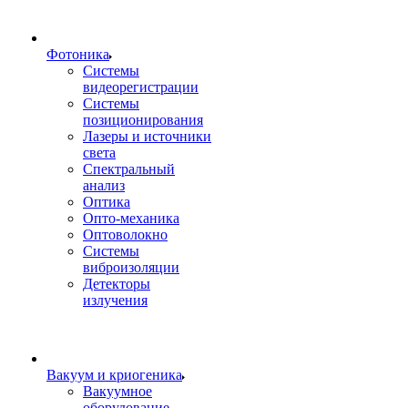
Фотоника
Cистемы
видеорегистрации
Системы
позиционирования
Лазеры и источники
света
Спектральный
анализ
Оптика
Опто-механика
Оптоволокно
Системы
виброизоляции
Детекторы
излучения
Вакуум и криогеника
Вакуумное
оборудование