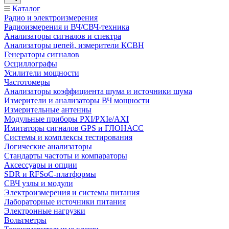
Каталог
Радио и электроизмерения
Радиоизмерения и ВЧ/СВЧ-техника
Анализаторы сигналов и спектра
Анализаторы цепей, измерители КСВН
Генераторы сигналов
Осциллографы
Усилители мощности
Частотомеры
Анализаторы коэффициента шума и источники шума
Измерители и анализаторы ВЧ мощности
Измерительные антенны
Модульные приборы PXI/PXIe/AXI
Имитаторы сигналов GPS и ГЛОНАСС
Системы и комплексы тестирования
Логические анализаторы
Стандарты частоты и компараторы
Аксессуары и опции
SDR и RFSoC‑платформы
СВЧ узлы и модули
Электроизмерения и системы питания
Лабораторные источники питания
Электронные нагрузки
Вольтметры