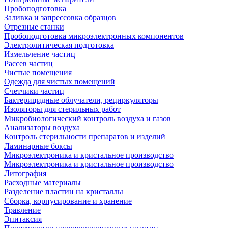
Пробоподготовка
Заливка и запрессовка образцов
Отрезные станки
Пробоподготовка микроэлектронных компонентов
Электролитическая подготовка
Измельчение частиц
Рассев частиц
Чистые помещения
Одежда для чистых помещений
Счетчики частиц
Бактерицидные облучатели, рециркуляторы
Изоляторы для стерильных работ
Микробиологический контроль воздуха и газов
Анализаторы воздуха
Контроль стерильности препаратов и изделий
Ламинарные боксы
Микроэлектроника и кристальное производство
Микроэлектроника и кристальное производство
Литография
Расходные материалы
Разделение пластин на кристаллы
Сборка, корпусирование и хранение
Травление
Эпитаксия