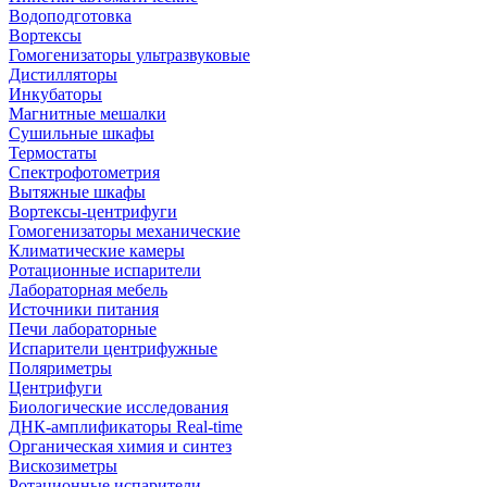
Водоподготовка
Вортексы
Гомогенизаторы ультразвуковые
Дистилляторы
Инкубаторы
Магнитные мешалки
Сушильные шкафы
Термостаты
Спектрофотометрия
Вытяжные шкафы
Вортексы-центрифуги
Гомогенизаторы механические
Климатические камеры
Ротационные испарители
Лабораторная мебель
Источники питания
Печи лабораторные
Испарители центрифужные
Поляриметры
Центрифуги
Биологические исследования
ДНК-амплификаторы Real-time
Органическая химия и синтез
Вискозиметры
Ротационные испарители