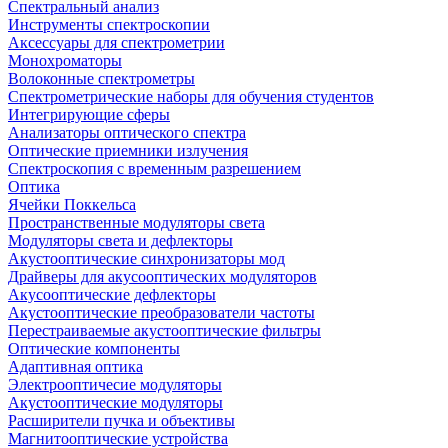
Спектральный анализ
Инструменты спектроскопии
Аксессуары для спектрометрии
Монохроматоры
Волоконные спектрометры
Спектрометрические наборы для обучения студентов
Интегрирующие сферы
Анализаторы оптического спектра
Оптические приемники излучения
Спектроскопия с временным разрешением
Оптика
Ячейки Поккельса
Пространственные модуляторы света
Модуляторы света и дефлекторы
Акустооптические синхронизаторы мод
Драйверы для акусооптических модуляторов
Акусооптические дефлекторы
Акустооптические преобразователи частоты
Перестраиваемые акустооптические фильтры
Оптические компоненты
Адаптивная оптика
Электрооптичесие модуляторы
Акустооптические модуляторы
Расширители пучка и объективы
Магнитооптические устройства