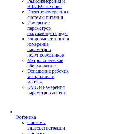
Радиоизмерения и
ВЧ/СВЧ-техника
Электроизмерения и
системы питания
Измерение
параметров
окружающей среды
Зондовые станции и
измерение
параметров
полупроводников
Метрологическое
оборудование
Оснащение рабочих
мест, пайка и
монтаж
ЭМС и измерения
параметров антенн
Фотоника
Cистемы
видеорегистрации
Системы