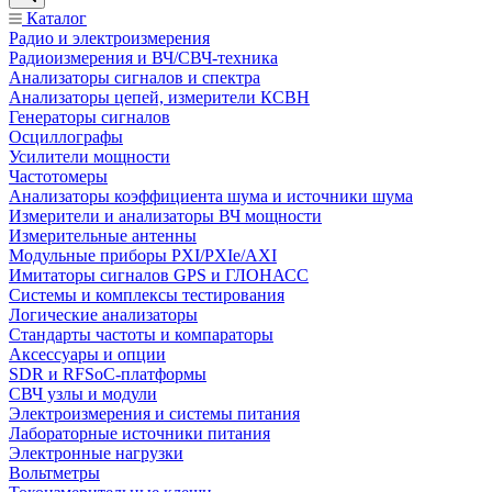
Каталог
Радио и электроизмерения
Радиоизмерения и ВЧ/СВЧ-техника
Анализаторы сигналов и спектра
Анализаторы цепей, измерители КСВН
Генераторы сигналов
Осциллографы
Усилители мощности
Частотомеры
Анализаторы коэффициента шума и источники шума
Измерители и анализаторы ВЧ мощности
Измерительные антенны
Модульные приборы PXI/PXIe/AXI
Имитаторы сигналов GPS и ГЛОНАСС
Системы и комплексы тестирования
Логические анализаторы
Стандарты частоты и компараторы
Аксессуары и опции
SDR и RFSoC‑платформы
СВЧ узлы и модули
Электроизмерения и системы питания
Лабораторные источники питания
Электронные нагрузки
Вольтметры