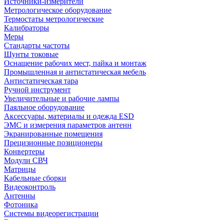
Источники-измерители
Метрологическое оборудование
Термостаты метрологические
Калибраторы
Меры
Стандарты частоты
Шунты токовые
Оснащение рабочих мест, пайка и монтаж
Промышленная и антистатическая мебель
Антистатическая тара
Ручной инструмент
Увеличительные и рабочие лампы
Паяльное оборудование
Аксессуары, материалы и одежда ESD
ЭМС и измерения параметров антенн
Экранированные помещения
Прецизионные позиционеры
Конвертеры
Модули СВЧ
Матрицы
Кабельные сборки
Видеоконтроль
Антенны
Фотоника
Cистемы видеорегистрации