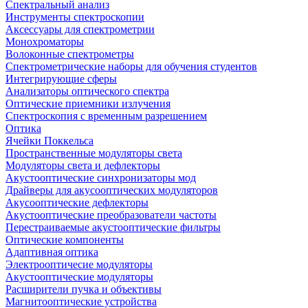
Спектральный анализ
Инструменты спектроскопии
Аксессуары для спектрометрии
Монохроматоры
Волоконные спектрометры
Спектрометрические наборы для обучения студентов
Интегрирующие сферы
Анализаторы оптического спектра
Оптические приемники излучения
Спектроскопия с временным разрешением
Оптика
Ячейки Поккельса
Пространственные модуляторы света
Модуляторы света и дефлекторы
Акустооптические синхронизаторы мод
Драйверы для акусооптических модуляторов
Акусооптические дефлекторы
Акустооптические преобразователи частоты
Перестраиваемые акустооптические фильтры
Оптические компоненты
Адаптивная оптика
Электрооптичесие модуляторы
Акустооптические модуляторы
Расширители пучка и объективы
Магнитооптические устройства