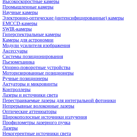
Высокоскоростные камеры
Промышленные камеры
Научные камеры
Электронно-оптические (интенсифицированные) камеры
EMCCD-камеры
SWIR-камеры
Гиперспектральные камеры
Камеры для астрономии
Модули усилителя изображения
Аксессуары
Системы позиционирования
Пьезомеханика
Опорно-поворотные устройства
Моторизированные позиционеры
Ручные позиционеры
Актуаторы и микровинты
Контроллеры
Лазеры и источники света
Перестраиваемые лазеры для интегральной фотоники
Непрерывные волоконные лазеры
Оптические аттенюаторы
Широкополосные источники излучения
Профилометры лазерного пучка
Лазеры
Некогерентные источники света