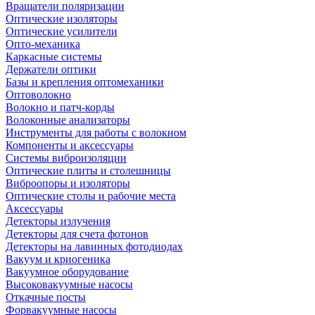
Вращатели поляризации
Оптические изоляторы
Оптические усилители
Опто-механика
Каркасные системы
Держатели оптики
Базы и крепления оптомеханики
Оптоволокно
Волокно и патч-корды
Волоконные анализаторы
Инструменты для работы с волокном
Компоненты и аксессуары
Системы виброизоляции
Оптические плиты и столешницы
Виброопоры и изоляторы
Оптические столы и рабочие места
Аксессуары
Детекторы излучения
Детекторы для счета фотонов
Детекторы на лавинных фотодиодах
Вакуум и криогеника
Вакуумное оборудование
Высоковакуумные насосы
Откачные посты
Форвакуумные насосы