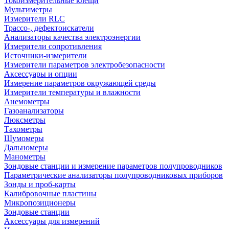
Токоизмерительные клещи
Мультиметры
Измерители RLC
Трассо-, дефектоискатели
Анализаторы качества электроэнергии
Измерители сопротивления
Источники-измерители
Измерители параметров электробезопасности
Аксессуары и опции
Измерение параметров окружающей среды
Измерители температуры и влажности
Анемометры
Газоанализаторы
Люксметры
Тахометры
Шумомеры
Дальномеры
Манометры
Зондовые станции и измерение параметров полупроводников
Параметрические анализаторы полупроводниковых приборов
Зонды и проб-карты
Калибровочные пластины
Микропозиционеры
Зондовые станции
Аксессуары для измерений