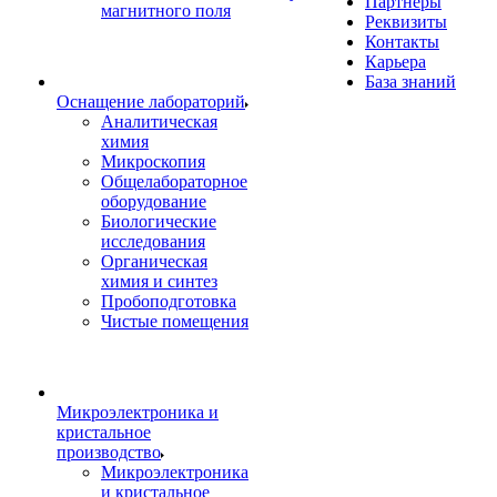
Партнеры
магнитного поля
Реквизиты
Контакты
Карьера
База знаний
Оснащение лабораторий
Аналитическая
химия
Микроскопия
Общелабораторное
оборудование
Биологические
исследования
Органическая
химия и синтез
Пробоподготовка
Чистые помещения
Микроэлектроника и
кристальное
производство
Микроэлектроника
и кристальное