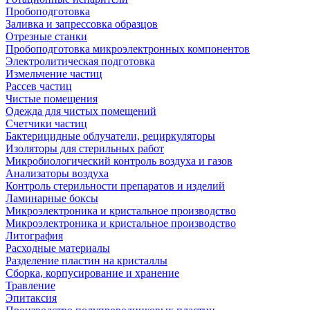
Пробоподготовка
Заливка и запрессовка образцов
Отрезные станки
Пробоподготовка микроэлектронных компонентов
Электролитическая подготовка
Измельчение частиц
Рассев частиц
Чистые помещения
Одежда для чистых помещений
Счетчики частиц
Бактерицидные облучатели, рециркуляторы
Изоляторы для стерильных работ
Микробиологический контроль воздуха и газов
Анализаторы воздуха
Контроль стерильности препаратов и изделий
Ламинарные боксы
Микроэлектроника и кристальное производство
Микроэлектроника и кристальное производство
Литография
Расходные материалы
Разделение пластин на кристаллы
Сборка, корпусирование и хранение
Травление
Эпитаксия