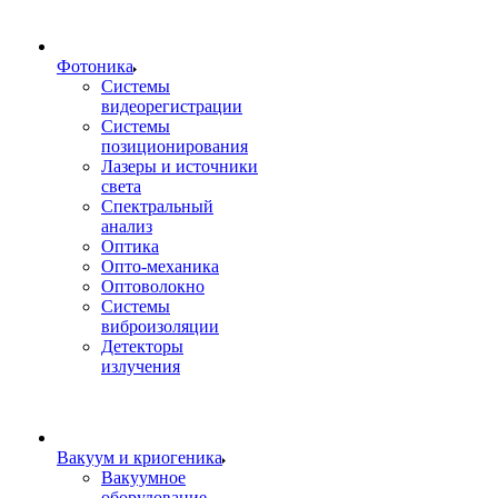
Фотоника
Cистемы
видеорегистрации
Системы
позиционирования
Лазеры и источники
света
Спектральный
анализ
Оптика
Опто-механика
Оптоволокно
Системы
виброизоляции
Детекторы
излучения
Вакуум и криогеника
Вакуумное
оборудование