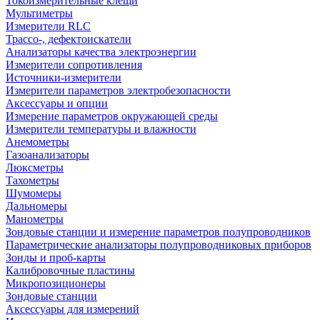
Токоизмерительные клещи
Мультиметры
Измерители RLC
Трассо-, дефектоискатели
Анализаторы качества электроэнергии
Измерители сопротивления
Источники-измерители
Измерители параметров электробезопасности
Аксессуары и опции
Измерение параметров окружающей среды
Измерители температуры и влажности
Анемометры
Газоанализаторы
Люксметры
Тахометры
Шумомеры
Дальномеры
Манометры
Зондовые станции и измерение параметров полупроводников
Параметрические анализаторы полупроводниковых приборов
Зонды и проб-карты
Калибровочные пластины
Микропозиционеры
Зондовые станции
Аксессуары для измерений