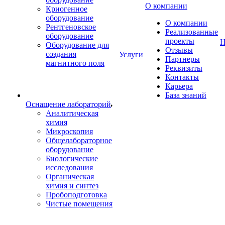
О компании
Криогенное
оборудование
О компании
Рентгеновское
Реализованные
оборудование
проекты
Н
Оборудование для
Отзывы
создания
Услуги
Партнеры
магнитного поля
Реквизиты
Контакты
Карьера
База знаний
Оснащение лабораторий
Аналитическая
химия
Микроскопия
Общелабораторное
оборудование
Биологические
исследования
Органическая
химия и синтез
Пробоподготовка
Чистые помещения