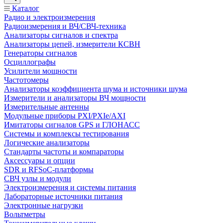
Каталог
Радио и электроизмерения
Радиоизмерения и ВЧ/СВЧ-техника
Анализаторы сигналов и спектра
Анализаторы цепей, измерители КСВН
Генераторы сигналов
Осциллографы
Усилители мощности
Частотомеры
Анализаторы коэффициента шума и источники шума
Измерители и анализаторы ВЧ мощности
Измерительные антенны
Модульные приборы PXI/PXIe/AXI
Имитаторы сигналов GPS и ГЛОНАСС
Системы и комплексы тестирования
Логические анализаторы
Стандарты частоты и компараторы
Аксессуары и опции
SDR и RFSoC‑платформы
СВЧ узлы и модули
Электроизмерения и системы питания
Лабораторные источники питания
Электронные нагрузки
Вольтметры