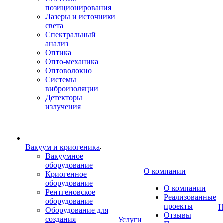
позиционирования
Лазеры и источники
света
Спектральный
анализ
Оптика
Опто-механика
Оптоволокно
Системы
виброизоляции
Детекторы
излучения
Вакуум и криогеника
Вакуумное
оборудование
О компании
Криогенное
оборудование
О компании
Рентгеновское
Реализованные
оборудование
проекты
Н
Оборудование для
Отзывы
создания
Услуги