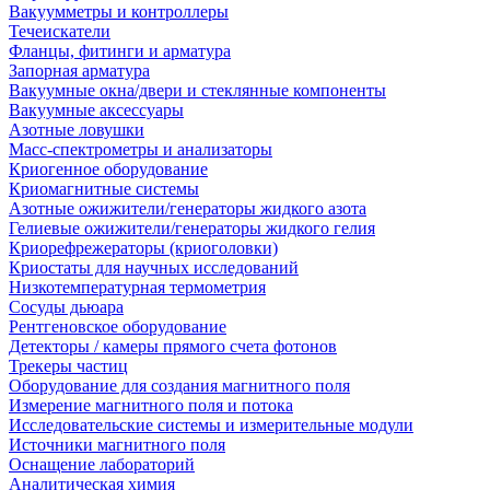
Вакуумметры и контроллеры
Течеискатели
Фланцы, фитинги и арматура
Запорная арматура
Вакуумные окна/двери и стеклянные компоненты
Вакуумные аксессуары
Азотные ловушки
Масс-спектрометры и анализаторы
Криогенное оборудование
Криомагнитные системы
Азотные ожижители/генераторы жидкого азота
Гелиевые ожижители/генераторы жидкого гелия
Криорефрежераторы (криоголовки)
Криостаты для научных исследований
Низкотемпературная термометрия
Сосуды дьюара
Рентгеновское оборудование
Детекторы / камеры прямого счета фотонов
Трекеры частиц
Оборудование для создания магнитного поля
Измерение магнитного поля и потока
Исследовательские системы и измерительные модули
Источники магнитного поля
Оснащение лабораторий
Аналитическая химия