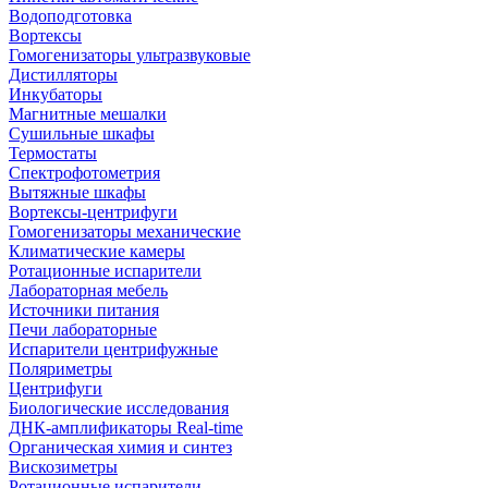
Водоподготовка
Вортексы
Гомогенизаторы ультразвуковые
Дистилляторы
Инкубаторы
Магнитные мешалки
Сушильные шкафы
Термостаты
Спектрофотометрия
Вытяжные шкафы
Вортексы-центрифуги
Гомогенизаторы механические
Климатические камеры
Ротационные испарители
Лабораторная мебель
Источники питания
Печи лабораторные
Испарители центрифужные
Поляриметры
Центрифуги
Биологические исследования
ДНК-амплификаторы Real-time
Органическая химия и синтез
Вискозиметры
Ротационные испарители