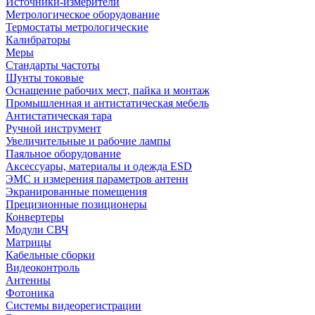
Источники-измерители
Метрологическое оборудование
Термостаты метрологические
Калибраторы
Меры
Стандарты частоты
Шунты токовые
Оснащение рабочих мест, пайка и монтаж
Промышленная и антистатическая мебель
Антистатическая тара
Ручной инструмент
Увеличительные и рабочие лампы
Паяльное оборудование
Аксессуары, материалы и одежда ESD
ЭМС и измерения параметров антенн
Экранированные помещения
Прецизионные позиционеры
Конвертеры
Модули СВЧ
Матрицы
Кабельные сборки
Видеоконтроль
Антенны
Фотоника
Cистемы видеорегистрации