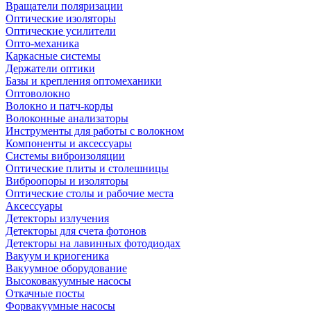
Вращатели поляризации
Оптические изоляторы
Оптические усилители
Опто-механика
Каркасные системы
Держатели оптики
Базы и крепления оптомеханики
Оптоволокно
Волокно и патч-корды
Волоконные анализаторы
Инструменты для работы с волокном
Компоненты и аксессуары
Системы виброизоляции
Оптические плиты и столешницы
Виброопоры и изоляторы
Оптические столы и рабочие места
Аксессуары
Детекторы излучения
Детекторы для счета фотонов
Детекторы на лавинных фотодиодах
Вакуум и криогеника
Вакуумное оборудование
Высоковакуумные насосы
Откачные посты
Форвакуумные насосы