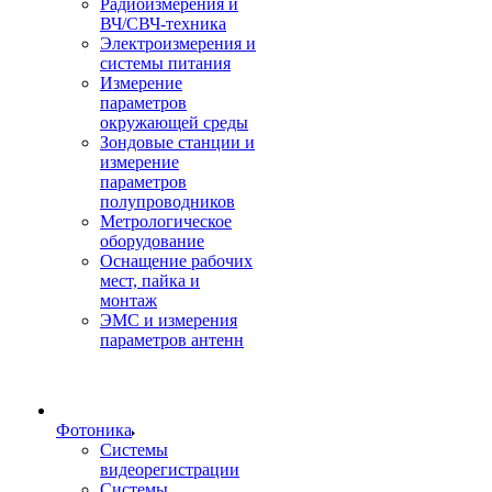
Радиоизмерения и
ВЧ/СВЧ-техника
Электроизмерения и
системы питания
Измерение
параметров
окружающей среды
Зондовые станции и
измерение
параметров
полупроводников
Метрологическое
оборудование
Оснащение рабочих
мест, пайка и
монтаж
ЭМС и измерения
параметров антенн
Фотоника
Cистемы
видеорегистрации
Системы