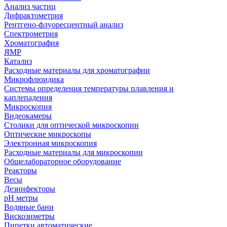
Анализ частиц
Дифрактометрия
Рентгено-флуоресцентный анализ
Спектрометрия
Хроматография
ЯМР
Катализ
Расходные материалы для хроматографии
Микрофлюидика
Системы определения температуры плавления и
каплепадения
Микроскопия
Видеокамеры
Столики для оптической микроскопии
Оптические микроскопы
Электронная микроскопия
Расходные материалы для микроскопии
Общелабораторное оборудование
Реакторы
Весы
Дезинфекторы
рН метры
Водяные бани
Вискозиметры
Пипетки автоматические