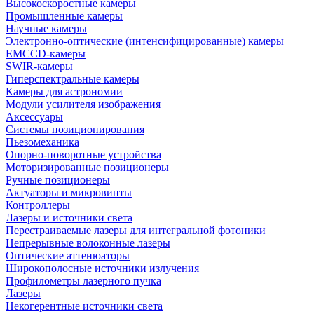
Высокоскоростные камеры
Промышленные камеры
Научные камеры
Электронно-оптические (интенсифицированные) камеры
EMCCD-камеры
SWIR-камеры
Гиперспектральные камеры
Камеры для астрономии
Модули усилителя изображения
Аксессуары
Системы позиционирования
Пьезомеханика
Опорно-поворотные устройства
Моторизированные позиционеры
Ручные позиционеры
Актуаторы и микровинты
Контроллеры
Лазеры и источники света
Перестраиваемые лазеры для интегральной фотоники
Непрерывные волоконные лазеры
Оптические аттенюаторы
Широкополосные источники излучения
Профилометры лазерного пучка
Лазеры
Некогерентные источники света