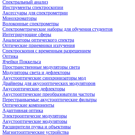
Спектральный анализ
Инструменты спектроскопии
Аксессуары для спектрометрии
Монохроматоры
Волоконные спектрометры
Спектрометрические наборы для обучения студентов
Интегрирующие сферы
Анализаторы оптического спектра
Оптические приемники излучения
Спектроскопия с временным разрешением
Оптика
Ячейки Поккельса
Пространственные модуляторы света
Модуляторы света и дефлекторы
Акустооптические синхронизаторы мод
Драйверы для акусооптических модуляторов
Акусооптические дефлекторы
Акустооптические преобразователи частоты
Перестраиваемые акустооптические фильтры
Оптические компоненты
Адаптивная оптика
Электрооптичесие модуляторы
Акустооптические модуляторы
Расширители пучка и объективы
Магнитооптические устройства