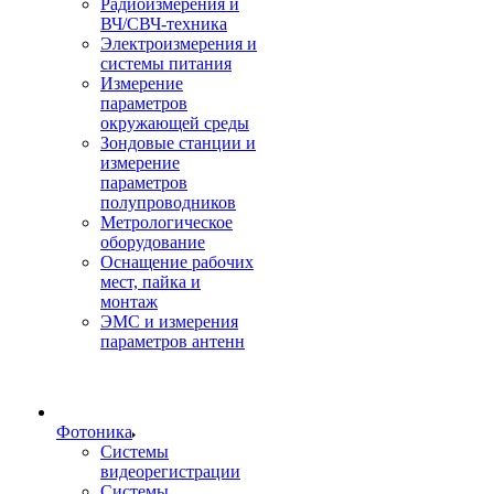
Радиоизмерения и
ВЧ/СВЧ-техника
Электроизмерения и
системы питания
Измерение
параметров
окружающей среды
Зондовые станции и
измерение
параметров
полупроводников
Метрологическое
оборудование
Оснащение рабочих
мест, пайка и
монтаж
ЭМС и измерения
параметров антенн
Фотоника
Cистемы
видеорегистрации
Системы