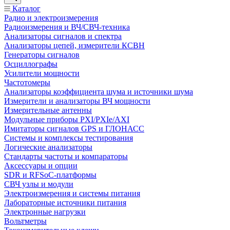
Каталог
Радио и электроизмерения
Радиоизмерения и ВЧ/СВЧ-техника
Анализаторы сигналов и спектра
Анализаторы цепей, измерители КСВН
Генераторы сигналов
Осциллографы
Усилители мощности
Частотомеры
Анализаторы коэффициента шума и источники шума
Измерители и анализаторы ВЧ мощности
Измерительные антенны
Модульные приборы PXI/PXIe/AXI
Имитаторы сигналов GPS и ГЛОНАСС
Системы и комплексы тестирования
Логические анализаторы
Стандарты частоты и компараторы
Аксессуары и опции
SDR и RFSoC‑платформы
СВЧ узлы и модули
Электроизмерения и системы питания
Лабораторные источники питания
Электронные нагрузки
Вольтметры