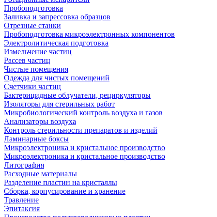
Пробоподготовка
Заливка и запрессовка образцов
Отрезные станки
Пробоподготовка микроэлектронных компонентов
Электролитическая подготовка
Измельчение частиц
Рассев частиц
Чистые помещения
Одежда для чистых помещений
Счетчики частиц
Бактерицидные облучатели, рециркуляторы
Изоляторы для стерильных работ
Микробиологический контроль воздуха и газов
Анализаторы воздуха
Контроль стерильности препаратов и изделий
Ламинарные боксы
Микроэлектроника и кристальное производство
Микроэлектроника и кристальное производство
Литография
Расходные материалы
Разделение пластин на кристаллы
Сборка, корпусирование и хранение
Травление
Эпитаксия