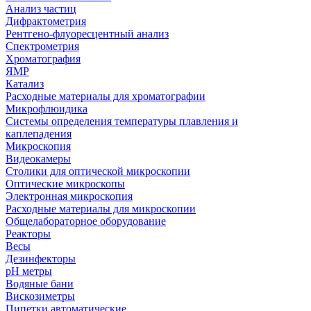
Анализ частиц
Дифрактометрия
Рентгено-флуоресцентный анализ
Спектрометрия
Хроматография
ЯМР
Катализ
Расходные материалы для хроматографии
Микрофлюидика
Системы определения температуры плавления и
каплепадения
Микроскопия
Видеокамеры
Столики для оптической микроскопии
Оптические микроскопы
Электронная микроскопия
Расходные материалы для микроскопии
Общелабораторное оборудование
Реакторы
Весы
Дезинфекторы
рН метры
Водяные бани
Вискозиметры
Пипетки автоматические