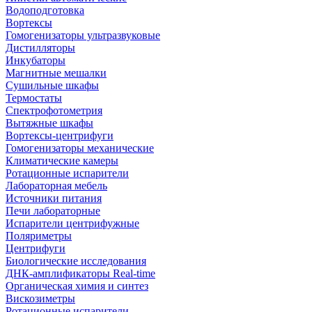
Водоподготовка
Вортексы
Гомогенизаторы ультразвуковые
Дистилляторы
Инкубаторы
Магнитные мешалки
Сушильные шкафы
Термостаты
Спектрофотометрия
Вытяжные шкафы
Вортексы-центрифуги
Гомогенизаторы механические
Климатические камеры
Ротационные испарители
Лабораторная мебель
Источники питания
Печи лабораторные
Испарители центрифужные
Поляриметры
Центрифуги
Биологические исследования
ДНК-амплификаторы Real-time
Органическая химия и синтез
Вискозиметры
Ротационные испарители