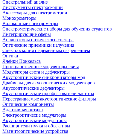
Спектральный анализ
Инструменты спектроскопии
Аксессуары для спектрометрии
Монохроматоры
Волоконные спектрометры
Спектрометрические наборы для обучения студентов
Интегрирующие сферы
Анализаторы оптического спектра
Оптические приемники излучения
Спектроскопия с временным разрешением
Оптика
Ячейки Поккельса
Пространственные модуляторы света
Модуляторы света и дефлекторы
Акустооптические синхронизаторы мод
Драйверы для акусооптических модуляторов
Акусооптические дефлекторы
Акустооптические преобразователи частоты
Перестраиваемые акустооптические фильтры
Оптические компоненты
Адаптивная оптика
Электрооптичесие модуляторы
Акустооптические модуляторы
Расширители пучка и объективы
Магнитооптические устройства