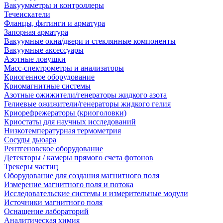
Вакуумметры и контроллеры
Течеискатели
Фланцы, фитинги и арматура
Запорная арматура
Вакуумные окна/двери и стеклянные компоненты
Вакуумные аксессуары
Азотные ловушки
Масс-спектрометры и анализаторы
Криогенное оборудование
Криомагнитные системы
Азотные ожижители/генераторы жидкого азота
Гелиевые ожижители/генераторы жидкого гелия
Криорефрежераторы (криоголовки)
Криостаты для научных исследований
Низкотемпературная термометрия
Сосуды дьюара
Рентгеновское оборудование
Детекторы / камеры прямого счета фотонов
Трекеры частиц
Оборудование для создания магнитного поля
Измерение магнитного поля и потока
Исследовательские системы и измерительные модули
Источники магнитного поля
Оснащение лабораторий
Аналитическая химия