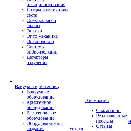
позиционирования
Лазеры и источники
света
Спектральный
анализ
Оптика
Опто-механика
Оптоволокно
Системы
виброизоляции
Детекторы
излучения
Вакуум и криогеника
Вакуумное
оборудование
О компании
Криогенное
оборудование
О компании
Рентгеновское
Реализованные
оборудование
проекты
Н
Оборудование для
Отзывы
создания
Услуги