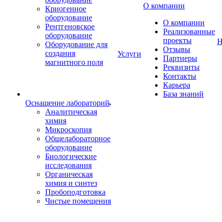
О компании
Криогенное
оборудование
О компании
Рентгеновское
Реализованные
оборудование
проекты
Н
Оборудование для
Отзывы
создания
Услуги
Партнеры
магнитного поля
Реквизиты
Контакты
Карьера
База знаний
Оснащение лабораторий
Аналитическая
химия
Микроскопия
Общелабораторное
оборудование
Биологические
исследования
Органическая
химия и синтез
Пробоподготовка
Чистые помещения