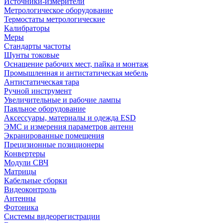
Источники-измерители
Метрологическое оборудование
Термостаты метрологические
Калибраторы
Меры
Стандарты частоты
Шунты токовые
Оснащение рабочих мест, пайка и монтаж
Промышленная и антистатическая мебель
Антистатическая тара
Ручной инструмент
Увеличительные и рабочие лампы
Паяльное оборудование
Аксессуары, материалы и одежда ESD
ЭМС и измерения параметров антенн
Экранированные помещения
Прецизионные позиционеры
Конвертеры
Модули СВЧ
Матрицы
Кабельные сборки
Видеоконтроль
Антенны
Фотоника
Cистемы видеорегистрации