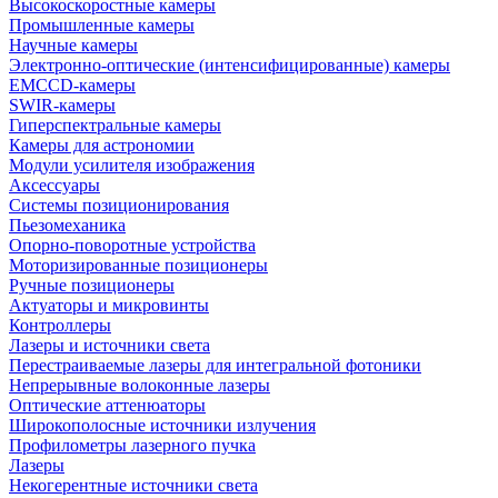
Высокоскоростные камеры
Промышленные камеры
Научные камеры
Электронно-оптические (интенсифицированные) камеры
EMCCD-камеры
SWIR-камеры
Гиперспектральные камеры
Камеры для астрономии
Модули усилителя изображения
Аксессуары
Системы позиционирования
Пьезомеханика
Опорно-поворотные устройства
Моторизированные позиционеры
Ручные позиционеры
Актуаторы и микровинты
Контроллеры
Лазеры и источники света
Перестраиваемые лазеры для интегральной фотоники
Непрерывные волоконные лазеры
Оптические аттенюаторы
Широкополосные источники излучения
Профилометры лазерного пучка
Лазеры
Некогерентные источники света