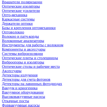
Вращатели поляризации
Оптические изоляторы
Оптические усилители
Опто-механика
Каркасные системы
Держатели оптики
Базы и крепления оптомеханики
Оптоволокно
Волокно и патч-корды
Волоконные анализаторы
Инструменты для работы с волокном
Компоненты и аксессуары
Системы виброизоляции
Оптические плиты и столешницы
Виброопоры и изоляторы
Оптические столы и рабочие места
Аксессуары
Детекторы излучения
Детекторы для счета фотонов
Детекторы на лавинных фотодиодах
Вакуум и криогеника
Вакуумное оборудование
Высоковакуумные насосы
Откачные посты
Форвакуумные насосы