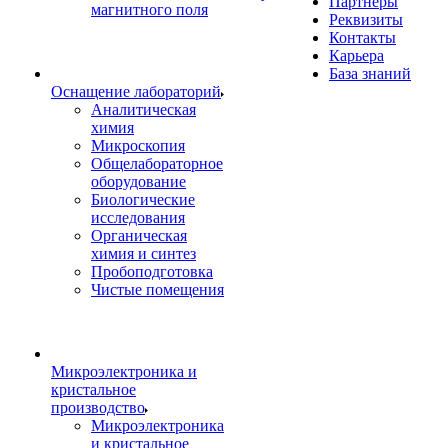
Партнеры
магнитного поля
Реквизиты
Контакты
Карьера
База знаний
Оснащение лабораторий
Аналитическая
химия
Микроскопия
Общелабораторное
оборудование
Биологические
исследования
Органическая
химия и синтез
Пробоподготовка
Чистые помещения
Микроэлектроника и
кристальное
производство
Микроэлектроника
и кристальное