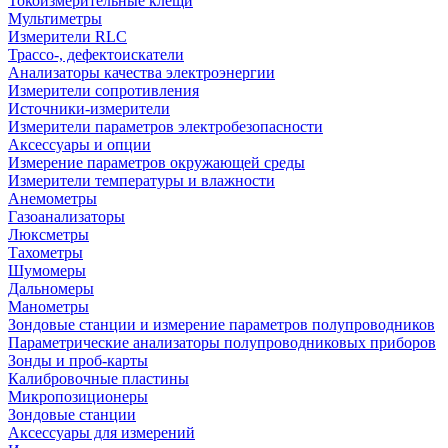
Токоизмерительные клещи
Мультиметры
Измерители RLC
Трассо-, дефектоискатели
Анализаторы качества электроэнергии
Измерители сопротивления
Источники-измерители
Измерители параметров электробезопасности
Аксессуары и опции
Измерение параметров окружающей среды
Измерители температуры и влажности
Анемометры
Газоанализаторы
Люксметры
Тахометры
Шумомеры
Дальномеры
Манометры
Зондовые станции и измерение параметров полупроводников
Параметрические анализаторы полупроводниковых приборов
Зонды и проб-карты
Калибровочные пластины
Микропозиционеры
Зондовые станции
Аксессуары для измерений