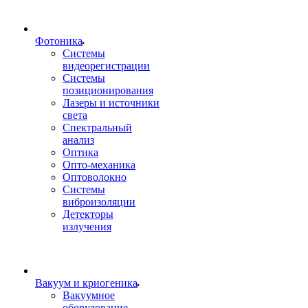
Фотоника
Cистемы
видеорегистрации
Системы
позиционирования
Лазеры и источники
света
Спектральный
анализ
Оптика
Опто-механика
Оптоволокно
Системы
виброизоляции
Детекторы
излучения
Вакуум и криогеника
Вакуумное
оборудование