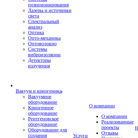
позиционирования
Лазеры и источники
света
Спектральный
анализ
Оптика
Опто-механика
Оптоволокно
Системы
виброизоляции
Детекторы
излучения
Вакуум и криогеника
Вакуумное
оборудование
О компании
Криогенное
оборудование
О компании
Рентгеновское
Реализованные
оборудование
проекты
Н
Оборудование для
Отзывы
создания
Услуги