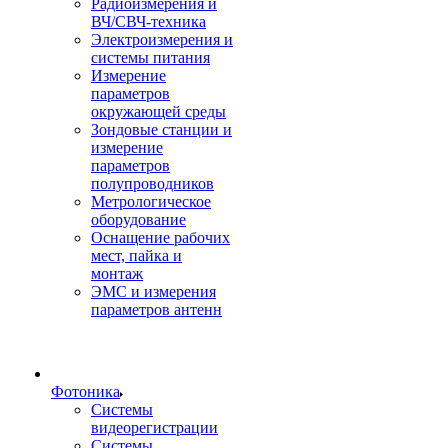
Радиоизмерения и
ВЧ/СВЧ-техника
Электроизмерения и
системы питания
Измерение
параметров
окружающей среды
Зондовые станции и
измерение
параметров
полупроводников
Метрологическое
оборудование
Оснащение рабочих
мест, пайка и
монтаж
ЭМС и измерения
параметров антенн
Фотоника
Cистемы
видеорегистрации
Системы