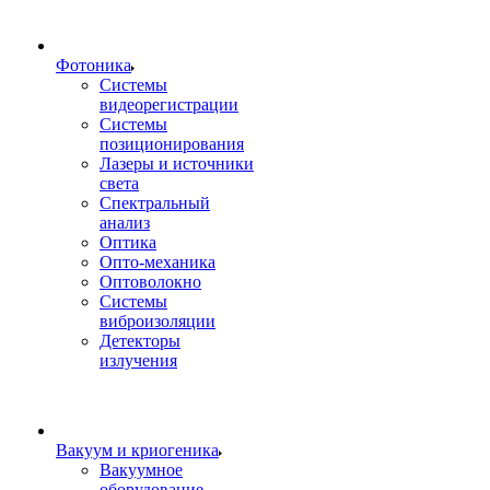
Фотоника
Cистемы
видеорегистрации
Системы
позиционирования
Лазеры и источники
света
Спектральный
анализ
Оптика
Опто-механика
Оптоволокно
Системы
виброизоляции
Детекторы
излучения
Вакуум и криогеника
Вакуумное
оборудование