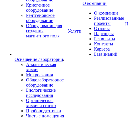
О компании
Криогенное
оборудование
О компании
Рентгеновское
Реализованные
оборудование
проекты
Н
Оборудование для
Отзывы
создания
Услуги
Партнеры
магнитного поля
Реквизиты
Контакты
Карьера
База знаний
Оснащение лабораторий
Аналитическая
химия
Микроскопия
Общелабораторное
оборудование
Биологические
исследования
Органическая
химия и синтез
Пробоподготовка
Чистые помещения