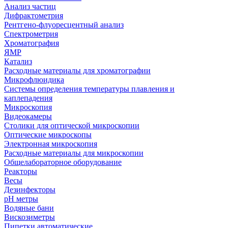
Анализ частиц
Дифрактометрия
Рентгено-флуоресцентный анализ
Спектрометрия
Хроматография
ЯМР
Катализ
Расходные материалы для хроматографии
Микрофлюидика
Системы определения температуры плавления и
каплепадения
Микроскопия
Видеокамеры
Столики для оптической микроскопии
Оптические микроскопы
Электронная микроскопия
Расходные материалы для микроскопии
Общелабораторное оборудование
Реакторы
Весы
Дезинфекторы
рН метры
Водяные бани
Вискозиметры
Пипетки автоматические