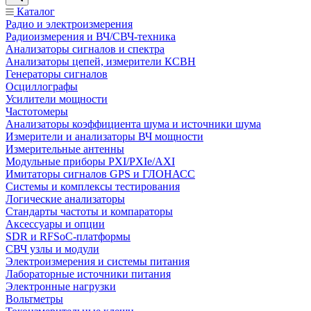
Каталог
Радио и электроизмерения
Радиоизмерения и ВЧ/СВЧ-техника
Анализаторы сигналов и спектра
Анализаторы цепей, измерители КСВН
Генераторы сигналов
Осциллографы
Усилители мощности
Частотомеры
Анализаторы коэффициента шума и источники шума
Измерители и анализаторы ВЧ мощности
Измерительные антенны
Модульные приборы PXI/PXIe/AXI
Имитаторы сигналов GPS и ГЛОНАСС
Системы и комплексы тестирования
Логические анализаторы
Стандарты частоты и компараторы
Аксессуары и опции
SDR и RFSoC‑платформы
СВЧ узлы и модули
Электроизмерения и системы питания
Лабораторные источники питания
Электронные нагрузки
Вольтметры