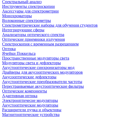
Спектральный анализ
Инструменты спектроскопии
Аксессуары для спектрометрии
Монохроматоры
Волоконные спектрометры
Спектрометрические наборы для обучения студентов
Интегрирующие сферы
Анализаторы оптического спектра
Оптические приемники излучения
Спектроскопия с временным разрешением
Оптика
Ячейки Поккельса
Пространственные модуляторы света
Модуляторы света и дефлекторы
Акустооптические синхронизаторы мод
Драйверы для акусооптических модуляторов
Акусооптические дефлекторы
Акустооптические преобразователи частоты
Перестраиваемые акустооптические фильтры
Оптические компоненты
Адаптивная оптика
Электрооптичесие модуляторы
Акустооптические модуляторы
Расширители пучка и объективы
Магнитооптические устройства