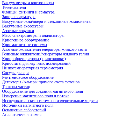
Вакуумметры и контроллеры
Течеискатели
Фланцы, фитинги и арматура
Запорная арматура
Вакуумные окна/двери и стеклянные компоненты
Вакуумные аксессуары
Азотные ловушки
Масс-спектрометры и анализаторы
Криогенное оборудование
Криомагнитные системы
Азотные ожижители/генераторы жидкого азота
Гелиевые ожижители/генераторы жидкого гелия
Криорефрежераторы (криоголовки)
Криостаты для научных исследований
Низкотемпературная термометрия
Сосуды дьюара
Рентгеновское оборудование
Детекторы / камеры прямого счета фотонов
Трекеры частиц
Оборудование для создания магнитного поля
Измерение магнитного поля и потока
Исследовательские системы и измерительные модули
Источники магнитного поля
Оснащение лабораторий
Аналитическая химия