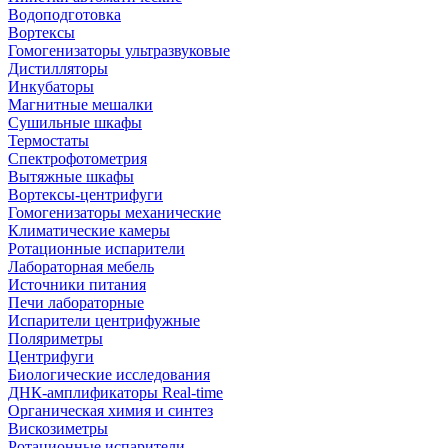
Водоподготовка
Вортексы
Гомогенизаторы ультразвуковые
Дистилляторы
Инкубаторы
Магнитные мешалки
Сушильные шкафы
Термостаты
Спектрофотометрия
Вытяжные шкафы
Вортексы-центрифуги
Гомогенизаторы механические
Климатические камеры
Ротационные испарители
Лабораторная мебель
Источники питания
Печи лабораторные
Испарители центрифужные
Поляриметры
Центрифуги
Биологические исследования
ДНК-амплификаторы Real-time
Органическая химия и синтез
Вискозиметры
Ротационные испарители