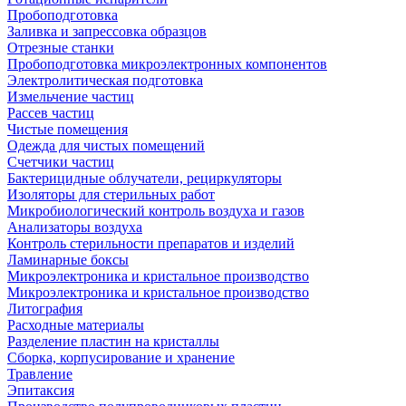
Пробоподготовка
Заливка и запрессовка образцов
Отрезные станки
Пробоподготовка микроэлектронных компонентов
Электролитическая подготовка
Измельчение частиц
Рассев частиц
Чистые помещения
Одежда для чистых помещений
Счетчики частиц
Бактерицидные облучатели, рециркуляторы
Изоляторы для стерильных работ
Микробиологический контроль воздуха и газов
Анализаторы воздуха
Контроль стерильности препаратов и изделий
Ламинарные боксы
Микроэлектроника и кристальное производство
Микроэлектроника и кристальное производство
Литография
Расходные материалы
Разделение пластин на кристаллы
Сборка, корпусирование и хранение
Травление
Эпитаксия