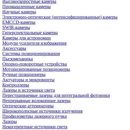
Высокоскоростные камеры
Промышленные камеры
Научные камеры
Электронно-оптические (интенсифицированные) камеры
EMCCD-камеры
SWIR-камеры
Гиперспектральные камеры
Камеры для астрономии
Модули усилителя изображения
Аксессуары
Системы позиционирования
Пьезомеханика
Опорно-поворотные устройства
Моторизированные позиционеры
Ручные позиционеры
Актуаторы и микровинты
Контроллеры
Лазеры и источники света
Перестраиваемые лазеры для интегральной фотоники
Непрерывные волоконные лазеры
Оптические аттенюаторы
Широкополосные источники излучения
Профилометры лазерного пучка
Лазеры
Некогерентные источники света