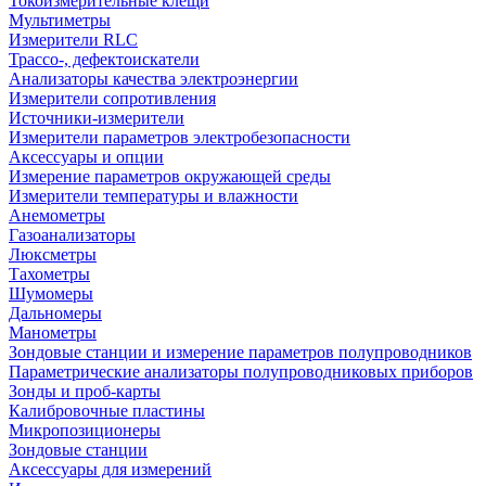
Токоизмерительные клещи
Мультиметры
Измерители RLC
Трассо-, дефектоискатели
Анализаторы качества электроэнергии
Измерители сопротивления
Источники-измерители
Измерители параметров электробезопасности
Аксессуары и опции
Измерение параметров окружающей среды
Измерители температуры и влажности
Анемометры
Газоанализаторы
Люксметры
Тахометры
Шумомеры
Дальномеры
Манометры
Зондовые станции и измерение параметров полупроводников
Параметрические анализаторы полупроводниковых приборов
Зонды и проб-карты
Калибровочные пластины
Микропозиционеры
Зондовые станции
Аксессуары для измерений