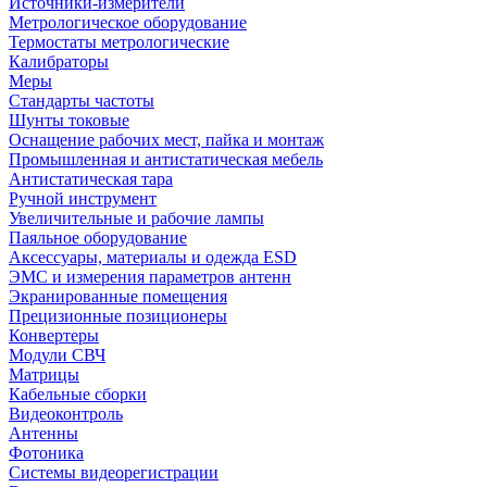
Источники-измерители
Метрологическое оборудование
Термостаты метрологические
Калибраторы
Меры
Стандарты частоты
Шунты токовые
Оснащение рабочих мест, пайка и монтаж
Промышленная и антистатическая мебель
Антистатическая тара
Ручной инструмент
Увеличительные и рабочие лампы
Паяльное оборудование
Аксессуары, материалы и одежда ESD
ЭМС и измерения параметров антенн
Экранированные помещения
Прецизионные позиционеры
Конвертеры
Модули СВЧ
Матрицы
Кабельные сборки
Видеоконтроль
Антенны
Фотоника
Cистемы видеорегистрации