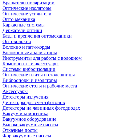
Вращатели поляризации
Оптические изоляторы
Оптические усилители
Опто-механика
Каркасные системы
Держатели оптики
Базы и крепления оптомеханики
Оптоволокно
Волокно и патч-корды
Волоконные анализаторы
Инструменты для работы с волокном
Компоненты и аксессуары
Системы виброизоляции
Оптические плиты и столешницы
Виброопоры и изоляторы
Оптические столы и рабочие места
Аксессуары
Детекторы излучения
Детекторы для счета фотонов
Детекторы на лавинных фотодиодах
Вакуум и криогеника
Вакуумное оборудование
Высоковакуумные насосы
Откачные посты
Форвакуумные насосы