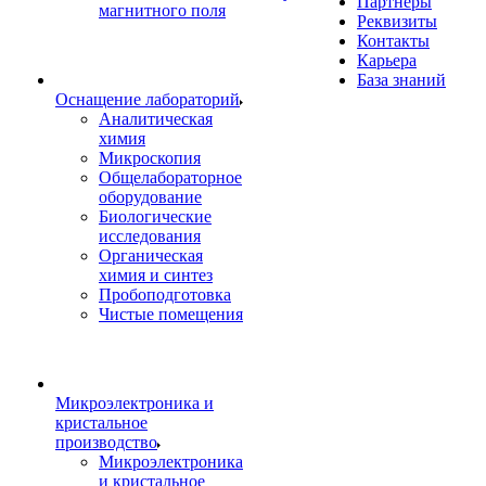
Партнеры
магнитного поля
Реквизиты
Контакты
Карьера
База знаний
Оснащение лабораторий
Аналитическая
химия
Микроскопия
Общелабораторное
оборудование
Биологические
исследования
Органическая
химия и синтез
Пробоподготовка
Чистые помещения
Микроэлектроника и
кристальное
производство
Микроэлектроника
и кристальное