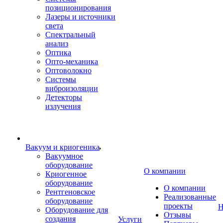
позиционирования
Лазеры и источники
света
Спектральный
анализ
Оптика
Опто-механика
Оптоволокно
Системы
виброизоляции
Детекторы
излучения
Вакуум и криогеника
Вакуумное
оборудование
О компании
Криогенное
оборудование
О компании
Рентгеновское
Реализованные
оборудование
проекты
Н
Оборудование для
Отзывы
создания
Услуги