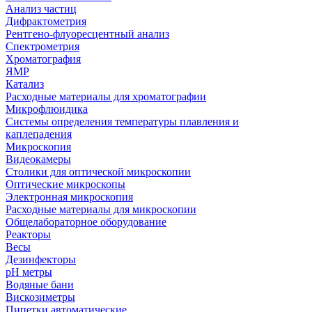
Анализ частиц
Дифрактометрия
Рентгено-флуоресцентный анализ
Спектрометрия
Хроматография
ЯМР
Катализ
Расходные материалы для хроматографии
Микрофлюидика
Системы определения температуры плавления и
каплепадения
Микроскопия
Видеокамеры
Столики для оптической микроскопии
Оптические микроскопы
Электронная микроскопия
Расходные материалы для микроскопии
Общелабораторное оборудование
Реакторы
Весы
Дезинфекторы
рН метры
Водяные бани
Вискозиметры
Пипетки автоматические