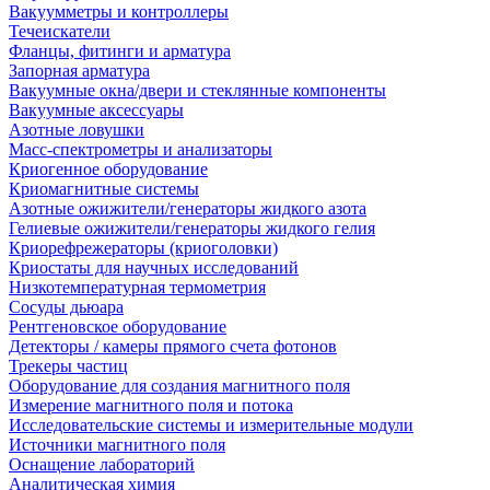
Вакуумметры и контроллеры
Течеискатели
Фланцы, фитинги и арматура
Запорная арматура
Вакуумные окна/двери и стеклянные компоненты
Вакуумные аксессуары
Азотные ловушки
Масс-спектрометры и анализаторы
Криогенное оборудование
Криомагнитные системы
Азотные ожижители/генераторы жидкого азота
Гелиевые ожижители/генераторы жидкого гелия
Криорефрежераторы (криоголовки)
Криостаты для научных исследований
Низкотемпературная термометрия
Сосуды дьюара
Рентгеновское оборудование
Детекторы / камеры прямого счета фотонов
Трекеры частиц
Оборудование для создания магнитного поля
Измерение магнитного поля и потока
Исследовательские системы и измерительные модули
Источники магнитного поля
Оснащение лабораторий
Аналитическая химия