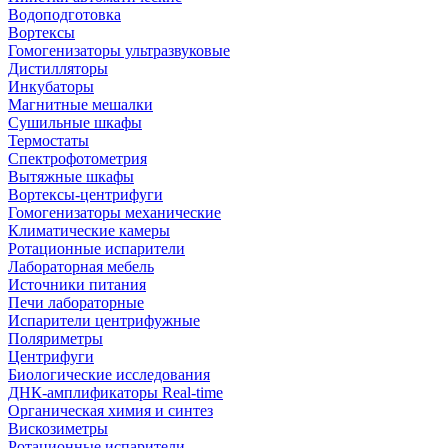
Водоподготовка
Вортексы
Гомогенизаторы ультразвуковые
Дистилляторы
Инкубаторы
Магнитные мешалки
Сушильные шкафы
Термостаты
Спектрофотометрия
Вытяжные шкафы
Вортексы-центрифуги
Гомогенизаторы механические
Климатические камеры
Ротационные испарители
Лабораторная мебель
Источники питания
Печи лабораторные
Испарители центрифужные
Поляриметры
Центрифуги
Биологические исследования
ДНК-амплификаторы Real-time
Органическая химия и синтез
Вискозиметры
Ротационные испарители