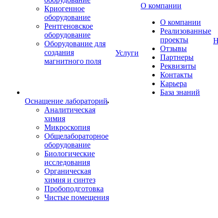
О компании
Криогенное
оборудование
О компании
Рентгеновское
Реализованные
оборудование
проекты
Н
Оборудование для
Отзывы
создания
Услуги
Партнеры
магнитного поля
Реквизиты
Контакты
Карьера
База знаний
Оснащение лабораторий
Аналитическая
химия
Микроскопия
Общелабораторное
оборудование
Биологические
исследования
Органическая
химия и синтез
Пробоподготовка
Чистые помещения