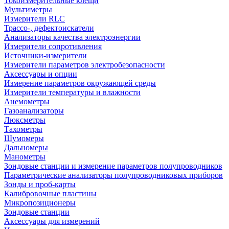
Токоизмерительные клещи
Мультиметры
Измерители RLC
Трассо-, дефектоискатели
Анализаторы качества электроэнергии
Измерители сопротивления
Источники-измерители
Измерители параметров электробезопасности
Аксессуары и опции
Измерение параметров окружающей среды
Измерители температуры и влажности
Анемометры
Газоанализаторы
Люксметры
Тахометры
Шумомеры
Дальномеры
Манометры
Зондовые станции и измерение параметров полупроводников
Параметрические анализаторы полупроводниковых приборов
Зонды и проб-карты
Калибровочные пластины
Микропозиционеры
Зондовые станции
Аксессуары для измерений