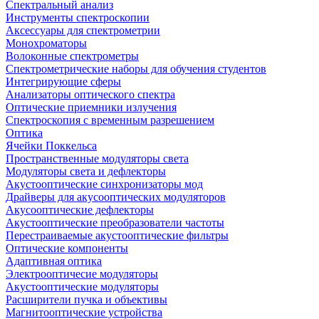
Спектральный анализ
Инструменты спектроскопии
Аксессуары для спектрометрии
Монохроматоры
Волоконные спектрометры
Спектрометрические наборы для обучения студентов
Интегрирующие сферы
Анализаторы оптического спектра
Оптические приемники излучения
Спектроскопия с временным разрешением
Оптика
Ячейки Поккельса
Пространственные модуляторы света
Модуляторы света и дефлекторы
Акустооптические синхронизаторы мод
Драйверы для акусооптических модуляторов
Акусооптические дефлекторы
Акустооптические преобразователи частоты
Перестраиваемые акустооптические фильтры
Оптические компоненты
Адаптивная оптика
Электрооптичесие модуляторы
Акустооптические модуляторы
Расширители пучка и объективы
Магнитооптические устройства