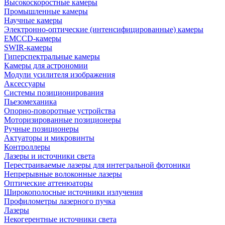
Высокоскоростные камеры
Промышленные камеры
Научные камеры
Электронно-оптические (интенсифицированные) камеры
EMCCD-камеры
SWIR-камеры
Гиперспектральные камеры
Камеры для астрономии
Модули усилителя изображения
Аксессуары
Системы позиционирования
Пьезомеханика
Опорно-поворотные устройства
Моторизированные позиционеры
Ручные позиционеры
Актуаторы и микровинты
Контроллеры
Лазеры и источники света
Перестраиваемые лазеры для интегральной фотоники
Непрерывные волоконные лазеры
Оптические аттенюаторы
Широкополосные источники излучения
Профилометры лазерного пучка
Лазеры
Некогерентные источники света