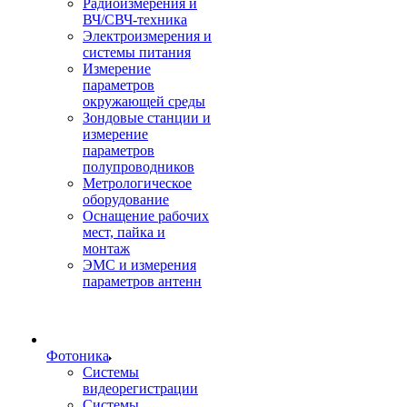
Радиоизмерения и
ВЧ/СВЧ-техника
Электроизмерения и
системы питания
Измерение
параметров
окружающей среды
Зондовые станции и
измерение
параметров
полупроводников
Метрологическое
оборудование
Оснащение рабочих
мест, пайка и
монтаж
ЭМС и измерения
параметров антенн
Фотоника
Cистемы
видеорегистрации
Системы