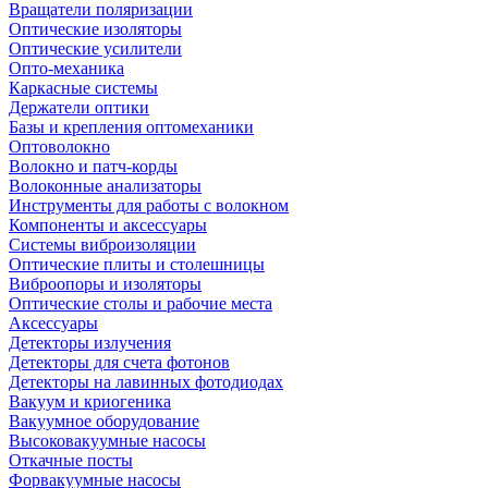
Вращатели поляризации
Оптические изоляторы
Оптические усилители
Опто-механика
Каркасные системы
Держатели оптики
Базы и крепления оптомеханики
Оптоволокно
Волокно и патч-корды
Волоконные анализаторы
Инструменты для работы с волокном
Компоненты и аксессуары
Системы виброизоляции
Оптические плиты и столешницы
Виброопоры и изоляторы
Оптические столы и рабочие места
Аксессуары
Детекторы излучения
Детекторы для счета фотонов
Детекторы на лавинных фотодиодах
Вакуум и криогеника
Вакуумное оборудование
Высоковакуумные насосы
Откачные посты
Форвакуумные насосы