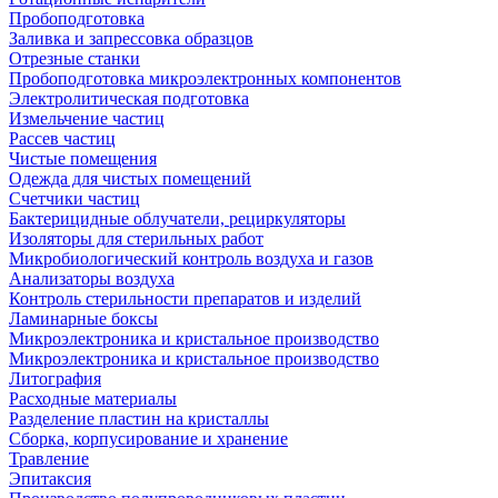
Пробоподготовка
Заливка и запрессовка образцов
Отрезные станки
Пробоподготовка микроэлектронных компонентов
Электролитическая подготовка
Измельчение частиц
Рассев частиц
Чистые помещения
Одежда для чистых помещений
Счетчики частиц
Бактерицидные облучатели, рециркуляторы
Изоляторы для стерильных работ
Микробиологический контроль воздуха и газов
Анализаторы воздуха
Контроль стерильности препаратов и изделий
Ламинарные боксы
Микроэлектроника и кристальное производство
Микроэлектроника и кристальное производство
Литография
Расходные материалы
Разделение пластин на кристаллы
Сборка, корпусирование и хранение
Травление
Эпитаксия