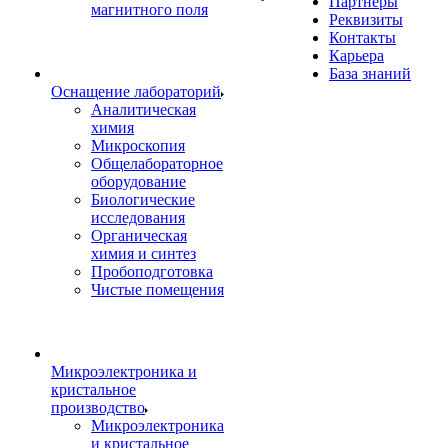
Партнеры
магнитного поля
Реквизиты
Контакты
Карьера
База знаний
Оснащение лабораторий
Аналитическая
химия
Микроскопия
Общелабораторное
оборудование
Биологические
исследования
Органическая
химия и синтез
Пробоподготовка
Чистые помещения
Микроэлектроника и
кристальное
производство
Микроэлектроника
и кристальное