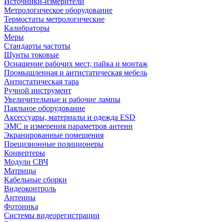
Источники-измерители
Метрологическое оборудование
Термостаты метрологические
Калибраторы
Меры
Стандарты частоты
Шунты токовые
Оснащение рабочих мест, пайка и монтаж
Промышленная и антистатическая мебель
Антистатическая тара
Ручной инструмент
Увеличительные и рабочие лампы
Паяльное оборудование
Аксессуары, материалы и одежда ESD
ЭМС и измерения параметров антенн
Экранированные помещения
Прецизионные позиционеры
Конвертеры
Модули СВЧ
Матрицы
Кабельные сборки
Видеоконтроль
Антенны
Фотоника
Cистемы видеорегистрации