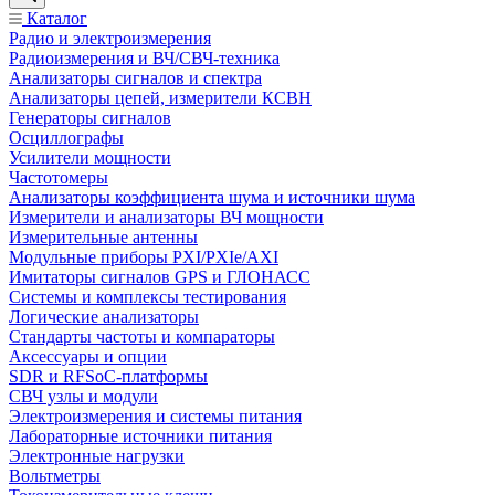
Каталог
Радио и электроизмерения
Радиоизмерения и ВЧ/СВЧ-техника
Анализаторы сигналов и спектра
Анализаторы цепей, измерители КСВН
Генераторы сигналов
Осциллографы
Усилители мощности
Частотомеры
Анализаторы коэффициента шума и источники шума
Измерители и анализаторы ВЧ мощности
Измерительные антенны
Модульные приборы PXI/PXIe/AXI
Имитаторы сигналов GPS и ГЛОНАСС
Системы и комплексы тестирования
Логические анализаторы
Стандарты частоты и компараторы
Аксессуары и опции
SDR и RFSoC‑платформы
СВЧ узлы и модули
Электроизмерения и системы питания
Лабораторные источники питания
Электронные нагрузки
Вольтметры