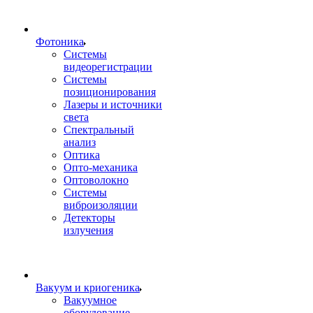
Фотоника
Cистемы
видеорегистрации
Системы
позиционирования
Лазеры и источники
света
Спектральный
анализ
Оптика
Опто-механика
Оптоволокно
Системы
виброизоляции
Детекторы
излучения
Вакуум и криогеника
Вакуумное
оборудование